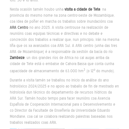
100, 50 e 10 anos.
Nesta ocasión tamén houbo unha
visita a cidade de Tete
, na
provincia do mesmo nome na zona centro-oeste de Mozambique,
coa idea de poñer en marcha os traballos sobre inundacións coa
ARA Centro
no ano 2025. A visita centrouse na realización de
reunións coas equipas técnicas e directivas e no debate e
concreción dos traballos a realizar que, nun principio, irán na mesma
liña que os xa avanzados coa ARA Sul. A ARA centro (unha das tres
ARA de Mozambique) é a responsable da xestión da bacía do río
Zambeze
, un dos grandes ríos de Africa no cal augas arriba da
cidade de Tete está o embalse de Cahora Bassa que conta cunha
3
o
capacidade de almacenamento de 63.000 hm
(o 12
do mundo).
Durante a visita tamén se traballou no inicio da análise do ano
hidrolóxico 2024/2025 e no apoio ao traballo de fin de mestrado en
hidroloxía dun técnico do departamento de recursos hídricos da
ARA Sur. Tamén houbo tempo para facer reunións coa Axencia
Española de Cooperación Internacional para o Desenvolvemento e
co Director da Facultade de Enxeñería da Universidade Eduardo
Mondlane, coa cal se colabora realizando palestras baseadas nos
traballos realizados coas ARA.