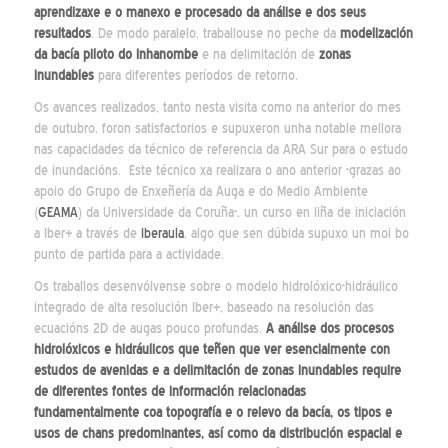
aprendizaxe e o manexo e procesado da análise e dos seus
resultados
. De modo paralelo, traballouse no peche da
modelización
da bacía piloto do Inhanombe
e na delimitación de
zonas
inundables
para diferentes períodos de retorno.
Os avances realizados, tanto nesta visita como na anterior do mes
de outubro, foron satisfactorios e supuxeron unha notable mellora
nas capacidades da técnico de referencia da ARA Sur para o estudo
de inundacións. Este técnico xa realizara o ano anterior -grazas ao
apoio do Grupo de Enxeñería da Auga e do Medio Ambiente
(
GEAMA
) da Universidade da Coruña-, un curso en liña de iniciación
a Iber+ a través de
Iberaula
, algo que sen dúbida supuxo un moi bo
punto de partida para a actividade.
Os traballos desenvólvense sobre o modelo hidrolóxico-hidráulico
integrado de alta resolución Iber+, baseado na resolución das
ecuacións 2D de augas pouco profundas.
A análise dos procesos
hidrolóxicos e hidráulicos que teñen que ver esencialmente con
estudos de avenidas e a delimitación de zonas inundables require
de diferentes fontes de información relacionadas
fundamentalmente coa topografía e o relevo da bacía, os tipos e
usos de chans predominantes, así como da distribución espacial e