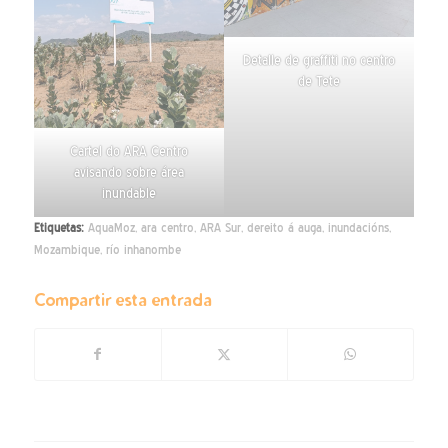
Detalle de graffiti no centro
de Tete
Cartel do ARA Centro
avisando sobre área
inundable
Etiquetas:
AquaMoz
,
ara centro
,
ARA Sur
,
dereito á auga
,
inundacións
,
Mozambique
,
río inhanombe
Compartir esta entrada