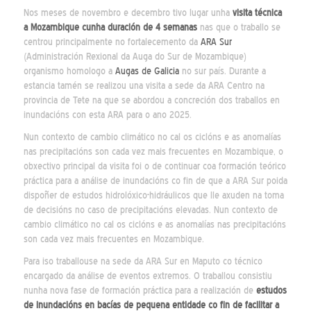
Nos meses de novembro e decembro tivo lugar unha
visita técnica
a Mozambique cunha duración de 4 semanas
nas que o traballo se
centrou principalmente no fortalecemento da
ARA Sur
(Administración Rexional da Auga do Sur de Mozambique)
organismo homologo a
Augas de Galicia
no sur país. Durante a
estancia tamén se realizou una visita a sede da ARA Centro na
provincia de Tete na que se abordou a concreción dos traballos en
inundacións con esta ARA para o ano 2025.
Nun contexto de cambio climático no cal os ciclóns e as anomalías
nas precipitacións son cada vez mais frecuentes en Mozambique, o
obxectivo principal da visita foi o de continuar coa formación teórico
práctica para a análise de inundacións co fin de que a ARA Sur poida
dispoñer de estudos hidrolóxico-hidráulicos que lle axuden na toma
de decisións no caso de precipitacións elevadas. Nun contexto de
cambio climático no cal os ciclóns e as anomalías nas precipitacións
son cada vez mais frecuentes en Mozambique.
Para iso traballouse na sede da ARA Sur en Maputo co técnico
encargado da análise de eventos extremos. O traballou consistiu
nunha nova fase de formación práctica para a realización de
estudos
de inundacións en bacías de pequena entidade co fin de facilitar a