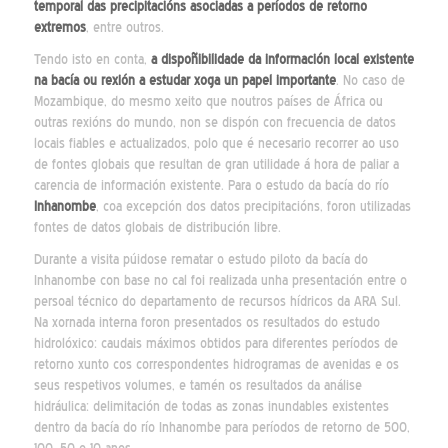
temporal das precipitacións asociadas a períodos de retorno
extremos
, entre outros.
Tendo isto en conta,
a dispoñibilidade da información local existente
na bacía ou rexión a estudar xoga un papel importante
. No caso de
Mozambique, do mesmo xeito que noutros países de África ou
outras rexións do mundo, non se dispón con frecuencia de datos
locais fiables e actualizados, polo que é necesario recorrer ao uso
de fontes globais que resultan de gran utilidade á hora de paliar a
carencia de información existente. Para o estudo da bacía do río
Inhanombe
, coa excepción dos datos precipitacións, foron utilizadas
fontes de datos globais de distribución libre.
Durante a visita púidose rematar o estudo piloto da bacía do
Inhanombe con base no cal foi realizada unha presentación entre o
persoal técnico do departamento de recursos hídricos da ARA Sul.
Na xornada interna foron presentados os resultados do estudo
hidrolóxico: caudais máximos obtidos para diferentes períodos de
retorno xunto cos correspondentes hidrogramas de avenidas e os
seus respetivos volumes, e tamén os resultados da análise
hidráulica: delimitación de todas as zonas inundables existentes
dentro da bacía do río Inhanombe para períodos de retorno de 500,