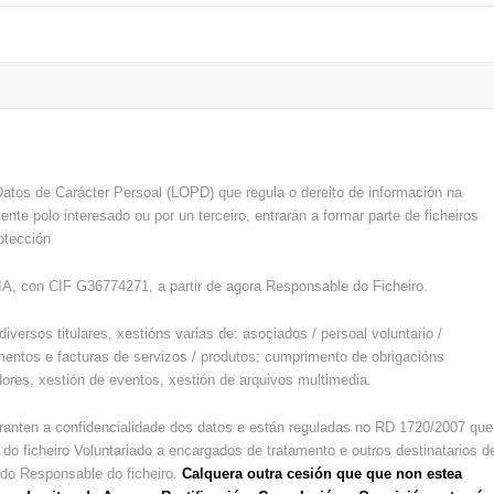
Datos de Carácter Persoal (LOPD) que regula o dereito de información na
ente polo interesado ou por un terceiro, entrarán a formar parte de ficheiros
otección
con CIF G36774271, a partir de agora Responsable do Ficheiro.
iversos titulares, xestións varias de: asociados / persoal voluntario /
zamentos e facturas de servizos / produtos; cumprimento de obrigacións
adores, xestión de eventos, xestión de arquivos multimedia.
anten a confidencialidade dos datos e están reguladas no RD 1720/2007 que
 ficheiro Voluntariado a encargados de tratamento e outros destinatarios d
 do Responsable do ficheiro.
Calquera outra cesión que que non estea