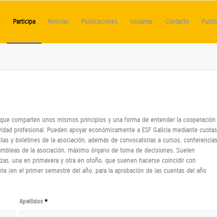
n
Participa
Noticias
Publicaciones
Usuarias
Contacto
Punto 
as que comparten unos mismos principios y una forma de entender la cooperación
ividad profesional. Pueden apoyar económicamente a ESF Galicia mediante cuotas
stas y boletines de la asociación, además de convocatorias a cursos, conferencia
sambleas de la asociación, máximo órgano de toma de decisiones. Suelen
zas, una en primavera y otra en otoño, que suenen hacerse coincidir con
ria (en el primer semestre del año, para la aprobación de las cuentas del año
Apellidos
*