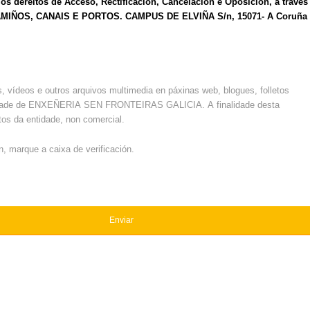
 os dereitos de Acceso, Rectificación, Cancelación e Oposición, a través
E CAMIÑOS, CANAIS E PORTOS. CAMPUS DE ELVIÑA S/n, 15071- A Coruña
os, vídeos e outros arquivos multimedia en páxinas web, blogues, folletos
abilidade de ENXEÑERIA SEN FRONTEIRAS GALICIA. A finalidade desta
os da entidade, non comercial.
, marque a caixa de verificación.