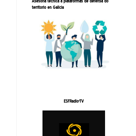
Asesoría técnica a plataformas de defensa do
territorio en Galicia
ESFRadio-TV