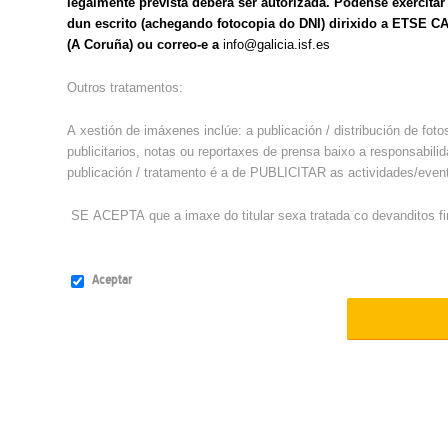
legalmente prevista deberá ser autorizada. Pódense exercitar
dun escrito (achegando fotocopia do DNI) dirixido a ETS
(A Coruña) ou correo-e a
info@galicia.isf.es
Outros tratamentos:
A xestión de imáxenes inclúe: a publicación / distribución de fot
publicitarios, notas ou reportaxes de prensa baixo a respons
publicación / tratamento é a de PUBLICITAR as actividades/event
SE ACEPTA que a imaxe do titular sexa tratada co devanditos fin
Aceptar