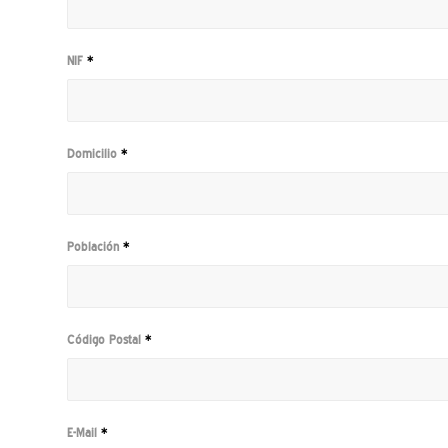
NIF
*
Domicilio
*
Población
*
Código Postal
*
E-Mail
*