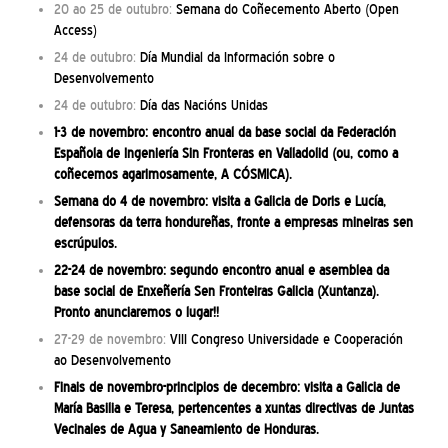
20 ao 25 de outubro:
Semana do Coñecemento Aberto (Open
Access)
24 de outubro:
Día Mundial da Información sobre o
Desenvolvemento
24 de outubro:
Día das Nacións Unidas
1-3 de novembro: encontro anual da base social da Federación
Española de Ingeniería Sin Fronteras en Valladolid (ou, como a
coñecemos agarimosamente, A CÓSMICA).
Semana do 4 de novembro: visita a Galicia de Doris e Lucía,
defensoras da terra hondureñas, fronte a empresas mineiras sen
escrúpulos.
22-24 de novembro: segundo encontro anual e asemblea da
base social de Enxeñería Sen Fronteiras Galicia (Xuntanza).
Pronto anunciaremos o lugar!!
27-29 de novembro:
VIII Congreso Universidade e Cooperación
ao Desenvolvemento
Finais de novembro-principios de decembro: visita a Galicia de
María Basilia e Teresa, pertencentes a xuntas directivas de Juntas
Vecinales de Agua y Saneamiento de Honduras.