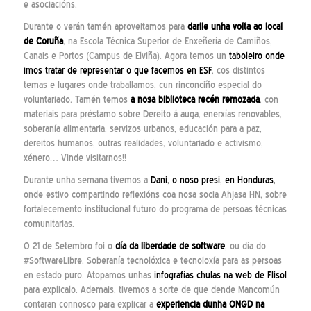
e asociacións.
Durante o verán tamén aproveitamos para
darlle unha volta ao local
de Coruña
, na Escola Técnica Superior de Enxeñería de Camiños,
Canais e Portos (Campus de Elviña). Agora temos un
taboleiro onde
imos tratar de representar o que facemos en ESF
, cos distintos
temas e lugares onde traballamos, cun rinconciño especial do
voluntariado. Tamén temos
a nosa biblioteca recén remozada
, con
materiais para préstamo sobre Dereito á auga, enerxías renovables,
soberanía alimentaria, servizos urbanos, educación para a paz,
dereitos humanos, outras realidades, voluntariado e activismo,
xénero… Vinde visitarnos!!
Durante unha semana tivemos a
Dani, o noso presi, en Honduras,
onde estivo compartindo reflexións coa nosa socia Ahjasa HN, sobre
fortalecemento institucional futuro do programa de persoas técnicas
comunitarias.
O 21 de Setembro foi o
día da liberdade de software
, ou día do
#SoftwareLibre. Soberanía tecnolóxica e tecnoloxía para as persoas
en estado puro. Atopamos unhas
infografías chulas na web de Flisol
para explicalo. Ademais, tivemos a sorte de que dende Mancomún
contaran connosco para explicar a
experiencia dunha ONGD na