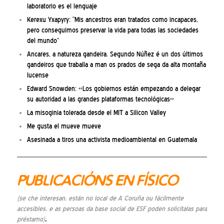
laboratorio es el lenguaje
Kerexu Yxapyry: “Mis ancestros eran tratados como incapaces,
pero conseguimos preservar la vida para todas las sociedades
del mundo”
Ancares, a natureza gandeira. Segundo Núñez é un dos últimos
gandeiros que traballa a man os prados de sega da alta montaña
lucense
Edward Snowden: «Los gobiernos están empezando a delegar
su autoridad a las grandes plataformas tecnológicas»
La misoginia tolerada desde el MIT a Silicon Valley
Me gusta el mueve mueve
Asesinada a tiros una activista medioambiental en Guatemala
PUBLICACIÓNS EN FÍSICO
(se che interesan, están no local de A Coruña ou fácilmente
accesibles, e as persoas da base social de ESF poden solicitalas para
préstamo)
.