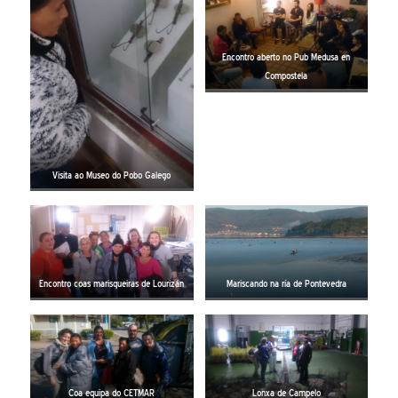
Encontro aberto no Pub Medusa en
Compostela
Visita ao Museo do Pobo Galego
Encontro coas marisqueiras de Lourizán
Mariscando na ría de Pontevedra
Coa equipa do CETMAR
Lonxa de Campelo