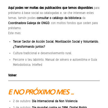
Aquí
podes ver moitas das publicacións que temos disponibles
para
préstamo á base social xa catalogadas e, se che interesan estes
temas, tamén podes
consultar o catálogo da biblioteca
da
Coordinadora Galega de ONGD
, con moitos fondos que ceden para
préstamo.
Este mes:
Tercer Sector de Acción Social, Movilización Social y Voluntarido.
¿Transformando juntos?
Cultura tradicional e desenvolvemento rural.
Percorre o teu labirinto. Manual de xénero e autoestima e Guía
Metodolóxica. InteRed
Volver
E NO PRÓXIMO MES …
2 de outubro:
Día Internacional da Non Violencia
3 de outubro:
Día mundial contra os DRM
(
Digital Rights