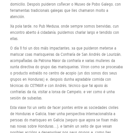
domicilio. Despois puideron coñecer o Museo de Pobo Galego, con
ferramentas tradicionais galegas que lles chamaron moito a
atención.
Xa pola tarde, no Pub Medusa, onde sempre somos benvidas, cun
encontro aberto á cidadanía, puidemos charlar largo e tendido con
ellas.
O día 11 foi un dos máis impactantes, xa que puideron meterse a
mariscar coas marisqueiras da Confraría de San Andrés de Lourizán,
acompañadas da Patrona Maior da confraría e varias mulleres da
xunta directiva do grupo das marisqueiras. Viron como se procesaba
o producto extraído no centro de acopio (un dos sonos dos seus
grupos en Honduras) e, despois dunha agradable comida con
técnicas do CETMAR e con Andrés, técnico que fai apoio ás
confrarías da ría, visitar a lonxa de Campelo, e ver como é unha
sesión de subastas.
Esta viaxe foi un xeito de facer pontes entre as sociedades civiles
de Honduras e Galicia, traer unha perspectiva internacionalista a
persoas do marisqueo en Galicia (seguro que agora se fixan máis
nas novas sobre Honduras…), e tamén un xeito de que vexan
posibles accións a desenvolver nos seus grupos e, como lles