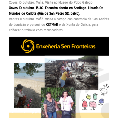
Xoves 10 outubro. Mañá. Visita ao Museo do Pobo Galego
Xoves 10 outubro. 18:30. Encontro aberto en Santiago. Libraría Os
Mundos de Carlota (Rúa de San Pedro 52, baixo).
Venres 11 outubro. Mañá. Visita a campo coa confradía de San Andrés
de Lourizán e persoal do
CETMAR
e da Xunta de Galicia, para
coñecer o traballo coas mariscadoras