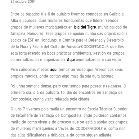
28 octubre, 2019
Entre os pasados 6 e 11 de outubro tivemos connosco en Galicia a
Alba e Lourdes, dúas mulleres hondureñas que lideran sendos
grupos de mulleres marisqueiras en
Isla del Tigre
, municipalidad de
Amapala, Honduras. Eses grupos se apoian nunha das organizacións
socias de ESF en Honduras, o Comité para la Defensa y Desarrollo
de la Flora y Fauna del Golfo de Fonseca-CODDEFFAGOLF, que lles
está fortalecendo en boas prácticas ambientais, xestión de grupos,
comercialización e organización.
Aquí
anunciabamos a súa visita.
Para coñecelas mellor,
aquí
temos un video que fixeron cos seus
propios medios, onde contan algo máis da súa dura laboura.
Foi unha semana densa, pero con tempo para pasear e relaxarse. O
primeiro día, o 6 de outubro, foi día de encontros en Santiago de
Compostela, cunha visita relaxada pola cidade.
O luns 7 tivemos pola mañá un encontro na Escola Técnica Superior
de Enxeñería de Santiago de Compostela, onde puideron contarnos
moito de como viven e do proceso que se está a apoiar cos grupos
de mulleres marisqueiras a través de CODDEFFAGOLF e, como non,
das súas dificultades e dúbidas, e de como siguen adiante.