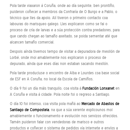
Pola tarde viaxaron á Coruña, onde ao día seguinte, ben prontiño,
puideron coñecer a membros da Confraría de O Burgo e a Pablo, o
técnico que lles da apoio. Alí tiveron o primeiro contacto coa
labouras do marisqueo galego. Lles explicaron como se fai o
proceso de cría de larvas e a súa protección contra predadores, para
que cando chegan ao tamaño axeitado, se poida sementar até que
alcancen tamaño comercial.
Despois aínda tivemos tempo de visitar a depuradora de mexilón de
Lorbé, onde moi amablemente nos explicaron o proceso de
depurado, aínda que eses días non estaban sacando mexilón.
Pola tarde produciuse o encontro de Alba e Lourdes coa base social
de ESF en A Coruña, no local da Escola de Camiños.
O día 9 foi un día máis tranquilo, coa visita á
Fundación Lonxanet
en
A Coruña e visita á cidade. Pola noite foi o regreso a Santiago.
O día 10 foi intenso, coa visita pola mañá ao
Mercado de Abastos de
Santiago de Compostela
, na que a súa xerente explicounos moi
amablemente o funcionamento e evolución nos servizos ofrecidos.
Tamén puideron falar con vendedoras de marisco e outros
productos e coñecer o sistema de pedidos vía internete e envíos a