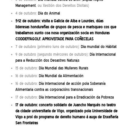
Management
, ou Xestión dos Dereitos Dixitais)
4 de outubro:
Día do Animal
5-12 de outubro:
visita a Galicia de Alba e Lourdes, dúas
lideresas hondureñas
de grupos de pesca e marisqueo cos que
traballamos xunto coa nosa organización socia en Honduras
CODDEFFAGOLF. APROVEITADE PARA COÑECELAS
7 de outubro (primeiro luns de outubro):
Dia mundial do Hábitat
9 de outubro (segundo mércores de outubro):
Día Internacional
para a Reducción dos Desastres Natura¡s
15 de outubro:
Día Mundial das Mulleres Rurais
16 de outubro:
Día Mundial da Alimentación
16 de outubro:
Día Internacional de acción pola Soberanía
Alimentaria contra as corporacións transnacionais
17 de outubro:
Día Internacional para a Erradicación da Pobreza
17 de outubro:
concerto solidario de Juancho Marqués
no teatro
da cidade universitaria de Vigo, organizado pola Universidade de
Vigo a prol do programa de dereito humano á auga de Enxeñería
Sen Fronteiras