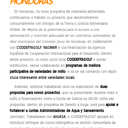
HONDURAS
En Honduras, no noso programa de soberanía alimentaria,
continuamos o traballo co proxecto que desenvolvemos
conxuntamente con Amigos de la Tierra y Justicia Alimentaria
Global, de
Mejora de la gobernanza para el acceso a una
alimentación y nutrición adecuada de los colectivos vulnerables de
diez municipios del Corredor Seco de Honduras
, en colaboración
con
CODDEFFAGOLF
,
NASMAR
e coa financiación da Agencia
Española de Cooperación Internacional para el Desarrollo. Dentro
deste proxecto, co noso socio local
CODDEFFAGOLF
e outras
institucións, vense colaborando en
programas de mellora
participativa de variedades de millo
, e xa se vai contando con algún
cruce interesante entre variedades locais
.
Ademais, estívose traballando duro na elaboración de
duas
propostas para novos proxectos
, que se presentarán durante maio e
xuño a financiadores como a Xunta de Galicia ou AECID. Unha das
propostas, dentro do programa de Dereito á Auga, será para
apoiar e
fortalecer a Juntas Administradoras de Agua y Saneamiento
(vecinais). Traballarase con
AHJASA
, e CODDEFFAGOLF apoiará en
introducir enfoque de cunca hidrográfica na xestión comunitaria da