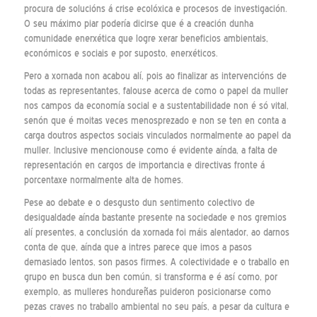
procura de solucións á crise ecolóxica e procesos de investigación.
O seu máximo piar podería dicirse que é a creación dunha
comunidade enerxética que logre xerar beneficios ambientais,
económicos e sociais e por suposto, enerxéticos.
Pero a xornada non acabou alí, pois ao finalizar as intervencións de
todas as representantes, falouse acerca de como o papel da muller
nos campos da economía social e a sustentabilidade non é só vital,
senón que é moitas veces menosprezado e non se ten en conta a
carga doutros aspectos sociais vinculados normalmente ao papel da
muller. Inclusive mencionouse como é evidente aínda, a falta de
representación en cargos de importancia e directivas fronte á
porcentaxe normalmente alta de homes.
Pese ao debate e o desgusto dun sentimento colectivo de
desigualdade aínda bastante presente na sociedade e nos gremios
alí presentes, a conclusión da xornada foi máis alentador, ao darnos
conta de que, aínda que a intres parece que imos a pasos
demasiado lentos, son pasos firmes. A colectividade e o traballo en
grupo en busca dun ben común, si transforma e é así como, por
exemplo, as mulleres hondureñas puideron posicionarse como
pezas craves no traballo ambiental no seu país, a pesar da cultura e