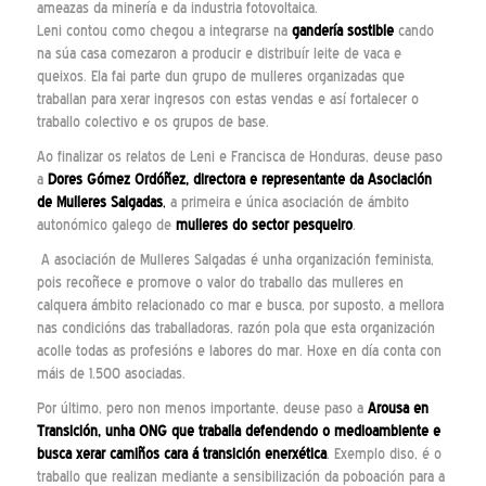
ameazas da minería e da industria fotovoltaica.
Leni contou como chegou a integrarse na
gandería sostible
cando
na súa casa comezaron a producir e distribuír leite de vaca e
queixos. Ela fai parte dun grupo de mulleres organizadas que
traballan para xerar ingresos con estas vendas e así fortalecer o
traballo colectivo e os grupos de base.
Ao finalizar os relatos de Leni e Francisca de Honduras, deuse paso
a
Dores Gómez Ordóñez, directora e representante da
Asociación
de Mulleres Salgadas
,
a primeira e única asociación de ámbito
autonómico galego de
mulleres do sector pesqueiro
.
A asociación de Mulleres Salgadas é unha organización feminista,
pois recoñece e promove o valor do traballo das mulleres en
calquera ámbito relacionado co mar e busca, por suposto, a mellora
nas condicións das traballadoras, razón pola que esta organización
acolle todas as profesións e labores do mar. Hoxe en día conta con
máis de 1.500 asociadas.
Por último, pero non menos importante, deuse paso a
Arousa en
Transición
, unha ONG que traballa defendendo o medioambiente e
busca xerar camiños cara á transición enerxética
. Exemplo diso, é o
traballo que realizan mediante a sensibilización da poboación para a