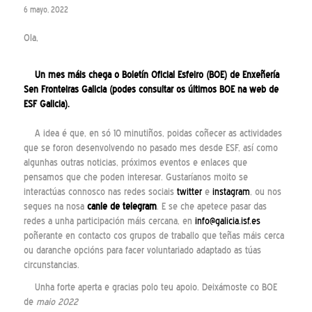
6 mayo, 2022
Ola,
Un mes máis chega o Boletín Oficial Esfeiro (BOE) de Enxeñería
Sen Fronteiras Galicia (podes consultar os últimos BOE na
web
de
ESF Galicia).
A idea é que, en só 10 minutiños, poidas coñecer as actividades
que se foron desenvolvendo no pasado mes desde ESF, así como
algunhas outras noticias, próximos eventos e enlaces que
pensamos que che poden interesar. Gustaríanos moito se
interactúas connosco nas redes sociais
twitter
e
instagram
, ou nos
segues na nosa
canle de telegram
. E se che apetece pasar das
redes a unha participación máis cercana, en
info@galicia.isf.es
poñerante en contacto cos grupos de traballo que teñas máis cerca
ou daranche opcións para facer voluntariado adaptado as túas
circunstancias.
Unha forte aperta e gracias polo teu apoio. Deixámoste co BOE
de
maio 2022