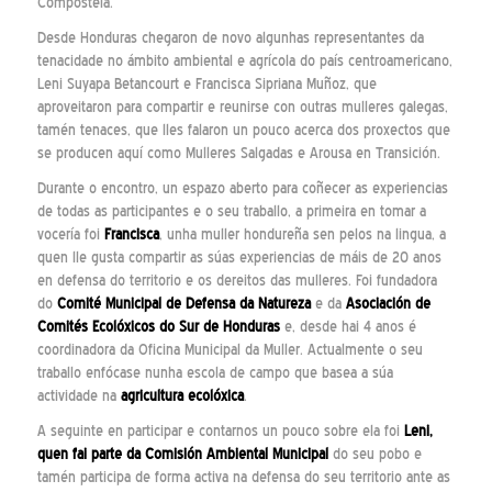
Compostela.
Desde Honduras chegaron de novo algunhas representantes da
tenacidade no ámbito ambiental e agrícola do país centroamericano,
Leni Suyapa Betancourt e Francisca Sipriana Muñoz, que
aproveitaron para compartir e reunirse con outras mulleres galegas,
tamén tenaces, que lles falaron un pouco acerca dos proxectos que
se producen aquí como Mulleres Salgadas e Arousa en Transición.
Durante o encontro, un espazo aberto para coñecer as experiencias
de todas as participantes e o seu traballo, a primeira en tomar a
vocería foi
Francisca
, unha muller hondureña sen pelos na lingua, a
quen lle gusta compartir as súas experiencias de máis de 20 anos
en defensa do territorio e os dereitos das mulleres. Foi fundadora
do
Comité Municipal de Defensa da Natureza
e da
Asociación de
Comités Ecolóxicos do Sur de Honduras
e, desde hai 4 anos é
coordinadora da Oficina Municipal da Muller. Actualmente o seu
traballo enfócase nunha escola de campo que basea a súa
actividade na
agricultura ecolóxica
.
A seguinte en participar e contarnos un pouco sobre ela foi
Leni,
quen fai parte da Comisión Ambiental Municipal
do seu pobo e
tamén participa de forma activa na defensa do seu territorio ante as