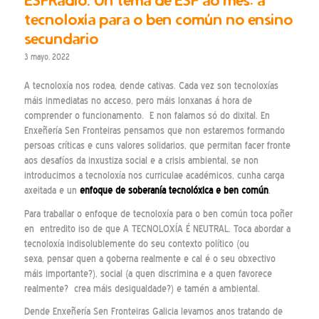
tecnoloxía para o ben común no ensino
secundario
3 mayo, 2022
A tecnoloxía nos rodea, dende cativas. Cada vez son tecnoloxías
máis inmediatas no acceso, pero máis lonxanas á hora de
comprender o funcionamento. E non falamos só do dixital. En
Enxeñería Sen Fronteiras pensamos que non estaremos formando
persoas críticas e cuns valores solidarios, que permitan facer fronte
aos desafíos da inxustiza social e a crisis ambiental, se non
introducimos a tecnoloxía nos curriculae académicos, cunha carga
axeitada e un
enfoque de soberanía tecnolóxica e ben común
.
Para traballar o enfoque de tecnoloxía para o ben común toca poñer
en entredito iso de que A TECNOLOXÍA É NEUTRAL. Toca abordar a
tecnoloxía indisolublemente do seu contexto político (ou
sexa, pensar quen a goberna realmente e cal é o seu obxectivo
máis importante?), social (a quen discrimina e a quen favorece
realmente? crea máis desigualdade?) e tamén a ambiental.
Dende Enxeñería Sen Fronteiras Galicia levamos anos tratando de