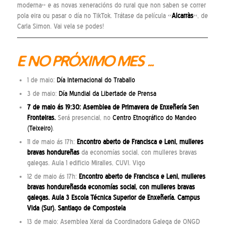
moderna» e as novas xeneracións do rural que non saben se correr
pola eira ou pasar o día no TikTok. Trátase da película «
Alcarràs
«, de
Carla Simon. Vai vela se podes!
E NO PRÓXIMO MES …
1 de maio:
Día Internacional do Traballo
3 de maio:
Día Mundial da Libertade de Prensa
7 de maio ás 19:30: Asemblea de Primavera de Enxeñería Sen
Fronteiras.
Será presencial, no
Centro Etnográfico do Mandeo
(Teixeiro)
.
11 de maio ás 17h:
Encontro aberto de Francisca e Leni, mulleres
bravas hondureñas
da economías social, con mulleres bravas
galegas. Aula 1 edificio Miralles, CUVI. Vigo
12 de maio ás 17h:
Encontro aberto de Francisca e Leni, mulleres
bravas hondureñas
da economías social, con mulleres bravas
galegas. Aula 3 Escola Técnica Superior de Enxeñería. Campus
Vida (Sur). Santiago de Compostela
13 de maio: Asemblea Xeral da Coordinadora Galega de ONGD