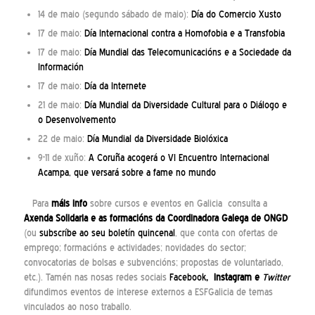
14 de maio (segundo sábado de maio):
Día do Comercio Xusto
17 de maio:
Día Internacional contra a Homofobia e a Transfobia
17 de maio:
Día Mundial das Telecomunicacións e a Sociedade da
Información
17 de maio:
Día da Internete
21 de maio:
Día Mundial da Diversidade Cultural para o Diálogo e
o Desenvolvemento
22 de maio:
Día Mundial da Diversidade Biolóxica
9-11 de xuño:
A Coruña acogerá o VI Encuentro Internacional
Acampa, que versará sobre a fame no mundo
Para
máis info
sobre cursos e eventos en Galicia consulta a
Axenda Solidaria
e as
formacións
da Coordinadora Galega de ONGD
(ou
subscríbe ao seu boletín quincenal
, que conta con ofertas de
emprego; formacións e actividades; novidades do sector;
convocatorias de bolsas e subvencións; propostas de voluntariado,
etc.). Tamén nas nosas redes sociais
Facebook
,
instagram
e
Twitter
difundimos eventos de interese externos a ESFGalicia de temas
vinculados ao noso traballo.