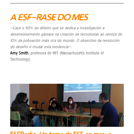
A ESF-RASE DO MES
«Case o 90% do diñeiro que se dedica a investigación e
desenvolvemento gástase na creación de tecnoloxías ao servizo do
10% da poboación máis rica do mundo. O obxectivo da revolución
do deseño é mudar esta tendencia».
Amy Smith
, profesora do MIT (Massachusetts Institute of
Technology)
ESFRadio. Un tema de ESF ao mes: a