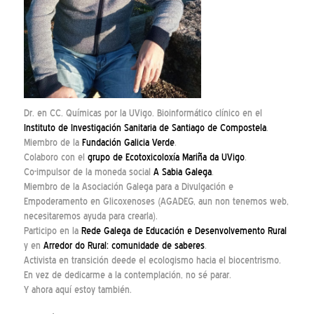
Dr. en CC. Químicas por la UVigo. Bioinformático clínico en el
Instituto de Investigación Sanitaria de Santiago de Compostela
.
Miembro de la
Fundación Galicia Verde
.
Colaboro con el
grupo de Ecotoxicoloxía Mariña da UVigo
.
Co-impulsor de la moneda social
A Sabia Galega
.
Miembro de la Asociación Galega para a Divulgación e
Empoderamento en Glicoxenoses (AGADEG, aun non tenemos web,
necesitaremos ayuda para crearla).
Participo en la
Rede Galega de Educación e Desenvolvemento Rural
y en
Arredor do Rural: comunidade de saberes
.
Activista en transición deede el ecologismo hacia el biocentrismo.
En vez de dedicarme a la contemplación, no sé parar.
Y ahora aquí estoy también.