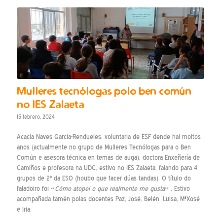
Mulleres tecnólogas polo ben común
no IES Zalaeta
15 febrero, 2024
Acacia Naves García-Rendueles, voluntaria de ESF dende hai moitos
anos (actualmente no grupo de Mulleres Tecnólogas para o Ben
Común e asesora técnica en temas de auga), doctora Enxeñería de
Camiños e profesora na UDC, estivo no IES Zalaeta, falando para 4
grupos de 2º da ESO (houbo que facer dúas tandas). O título do
faladoiro foi «
Cómo atopei o que realmente me gusta
» . Estivo
acompañada tamén polas docentes Paz, José, Belén, Luisa, MªXosé
e Iria.