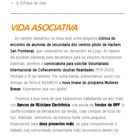
A ESFrase do mes
VIDA ASOCIATIVA
En xaneiro deixamos na nosa web unha pequena
crónica do
encontro de alumnas de secundaria dos centros piloto de Hackers
Sen Fronteiras
, que celebramos en decembro en Lugo. Alí falaron
de posibles barreiras para decantarse para os estudos tecnolóxicos.
Ademais, abrimos a
convocatoria para solicitar Voluntariado
Internacional de Coñecemento doutras Realidades
(PCR 2024).
Pechará o 15 de febreiro. Por outra banda, presentamos xunto con
Amigas da Terra e AGARESO a
nova imaxe do programa Mulleres
Bravas
. Esperamos que vos guste!
Tivemos a boa nova de que seguiremos traballando un ano máis
cos
Bancos de REciclaxe Electrónica
, coa axuda de
fondos de IRPF
(a
casiña solidaria da declaración da renda), coas compas de Ecos do
Sur. Ademais, obtivemos da mesma fonte unha pequena
financiación para
dous proxectos máis
, un para complementar o
traballo coa comunidade universitaria máis tecnolóxica dentro do