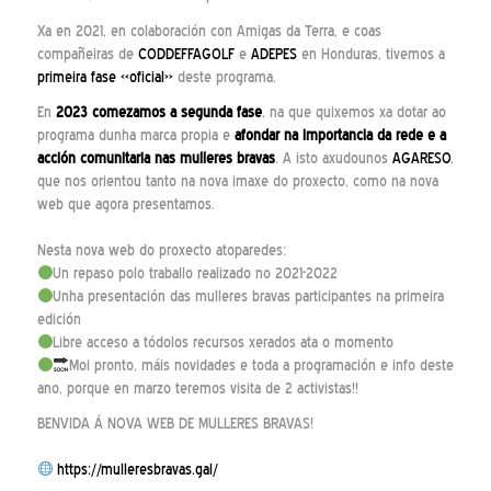
Xa en 2021, en colaboración con Amigas da Terra, e coas
compañeiras de
CODDEFFAGOLF
e
ADEPES
en Honduras, tivemos a
primeira fase «oficial»
deste programa.
En
2023 comezamos a segunda fase
, na que quixemos xa dotar ao
programa dunha marca propia e
afondar na importancia da rede e a
acción comunitaria nas mulleres bravas
. A isto axudounos
AGARESO
,
que nos orientou tanto na nova imaxe do proxecto, como na nova
web que agora presentamos.
Nesta nova web do proxecto atoparedes:
Un repaso polo traballo realizado no 2021-2022
Unha presentación das mulleres bravas participantes na primeira
edición
Libre acceso a tódolos recursos xerados ata o momento
Moi pronto, máis novidades e toda a programación e info deste
ano, porque en marzo teremos visita de 2 activistas!!
BENVIDA Á NOVA WEB DE MULLERES BRAVAS!
https://mulleresbravas.gal/