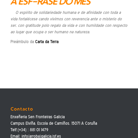
A ESF-RASE DO MES
O espírito de solidariedade humana e de afinidade con toda a
vida fortalécese cando vivimos con reverencia ante o misterio do
ser, con gratitude polo regalo da vida e con humildade con respecto
ao lugar que ocupa o ser humano na natureza.
Preámbulo da
Carta da Terra
Contacto
Enxeñeria Sen Fronteiras Galicia
Campus Elviña. Escola de Camiños. 15071 A Coruña
Telf:(+34) : 881 01 1479
Email: info(arroba)galicia.isf.es