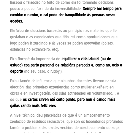
Baseou o faladoiro no feito de como ela foi tomando decisións
pouco a pouco, fuxindo da irreversibilidade.
Sempre hai tempo para
cambiar o rumbo, o cal pode dar tranquilidade ás persoas nesas
edades.
Ela falou de eleccións baseadas ao principio nas materias que lle
gustaban e as capacidades que tiña, así como oportunidades que
logo poden ir xurdindo e ás veces se poden aproveitar (bolsas,
estancias no extranxeiro, etc).
Fixo fincapé da importancia de
equilibrar a vida laboral (ou de
estudo) coa parte personal de relacións persoais e, como no, ocio e
deporte
(no seu caso, o rugby!).
Falou tamén da influencia que algunhas docentes tiveron na súa
elección, das primeiras experiencias como muller-enxeñeira en
obras e en investigación, das súas actividades en voluntariado… e
de que
os cartos sirven até certo punto, pero non é cando máis
gañas cando máis feliz eres
.
A nivel técnico, deu pinceladas de que é un almacenamento
xeolóxico de residuos radiactivos, que son os laboratorios profundos
tamén o problema das traídas veciñais de abastecemento de auga,