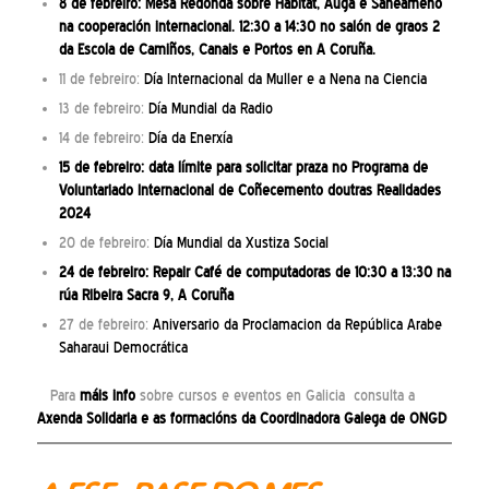
8 de febreiro:
Mesa Redonda sobre Hábitat, Auga e Saneameno
na cooperación internacional
. 12:30 a 14:30 no salón de graos 2
da Escola de Camiños, Canais e Portos en A Coruña.
11 de febreiro:
Día Internacional da Muller e a Nena na Ciencia
13 de febreiro:
Día Mundial da Radio
14 de febreiro:
Día da Enerxía
15 de febreiro: data límite para solicitar
praza no Programa de
Voluntariado Internacional de Coñecemento doutras Realidades
2024
20 de febreiro:
Día Mundial da Xustiza Social
24 de febreiro: Repair Café de computadoras de 10:30 a 13:30 na
rúa Ribeira Sacra 9, A Coruña
27 de febreiro:
Aniversario da
Proclamacion da República Arabe
Saharaui Democrática
Para
máis info
sobre cursos e eventos en Galicia consulta a
Axenda Solidaria
e as
formacións
da Coordinadora Galega de ONGD