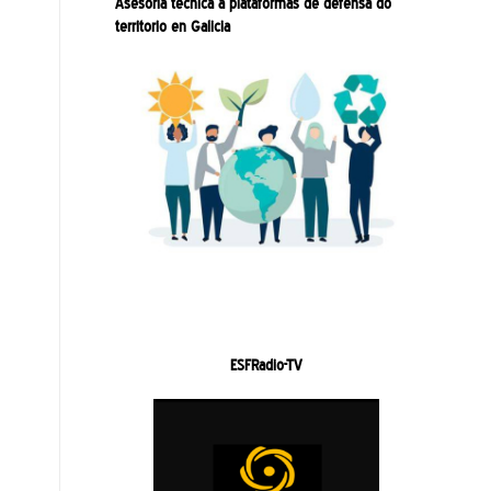
Asesoría técnica a plataformas de defensa do
territorio en Galicia
ESFRadio-TV