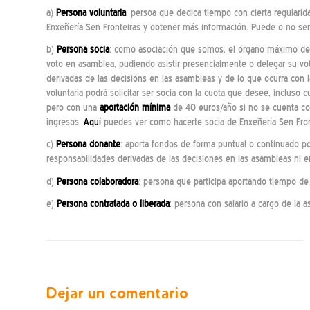
a)
Persona voluntaria
: persoa que dedica tiempo con cierta regularida
Enxeñería Sen Fronteiras y obtener más información. Puede o no ser
b)
Persona s
ocia
: como asociación que somos, el órgano máximo de d
voto en asamblea, pudiendo asistir presencialmente o delegar su vot
derivadas de las decisións en las asambleas y de lo que ocurra con 
voluntaria podrá solicitar ser socia con la cuota que desee, incluso 
pero con una
aportación mínima
de 40 euros/año si no se cuenta co
ingresos.
Aquí
puedes ver como hacerte socia de Enxeñería Sen Fron
c)
Persona donante
: aporta fondos de forma puntual o continuado po
responsabilidades derivadas de las decisiones en las asambleas ni e
d)
Persona colaboradora
: persona que participa aportando tiempo de 
e)
Persona contratada o liberada
: persona con salario a cargo de la as
Dejar un comentario