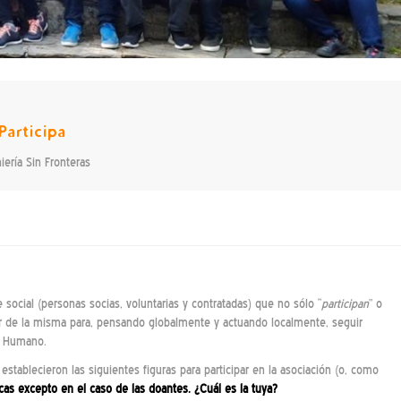
Participa
iería Sin Fronteras
 social (personas socias, voluntarias y contratadas) que no sólo “
participan
” o
tor de la misma para, pensando globalmente y actuando localmente, seguir
lo Humano.
tablecieron las siguientes figuras para participar en la asociación (o, como
icas excepto en el caso de las doantes. ¿Cuál es la tuya?