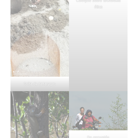
Coloquio sobre tecnoloxía
ética
Solta de tartarugas
De excursión