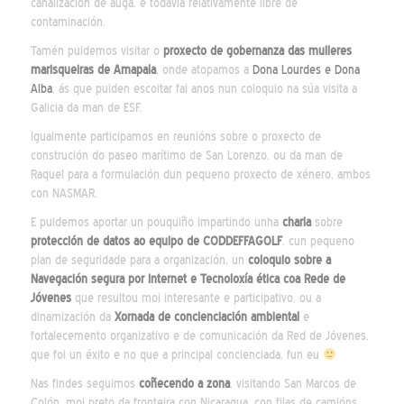
canalización de auga, e todavía relativamente libre de
contaminación.
Tamén puidemos visitar o
proxecto de gobernanza das mulleres
marisqueiras de Amapala
, onde atopamos a
Dona Lourdes e Dona
Alba
, ás que puiden escoitar fai anos nun coloquio na súa visita a
Galicia da man de ESF.
Igualmente participamos en reunións sobre o proxecto de
construción do paseo marítimo de San Lorenzo, ou da man de
Raquel para a formulación dun pequeno proxecto de xénero, ambos
con NASMAR.
E puidemos aportar un pouquiño impartindo unha
charla
sobre
protección de datos ao equipo de CODDEFFAGOLF
, cun pequeno
plan de seguridade para a organización, un
coloquio sobre a
Navegación segura por Internet e Tecnoloxía ética coa Rede de
Jóvenes
que resultou moi interesante e participativo, ou a
dinamización da
Xornada de concienciación ambiental
e
fortalecemento organizativo e de comunicación da Red de Jóvenes,
que foi un éxito e no que a principal concienciada, fun eu
Nas findes seguimos
coñecendo a zona
, visitando San Marcos de
Colón, moi preto da fronteira con Nicaragua, con filas de camións