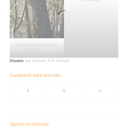
Algo da fauna do Golfo de
Fonseca…
Etiquetas:
epd
,
Honduras
,
PCR
,
PCR2022
Compartir esta entrada
Quizás te interese