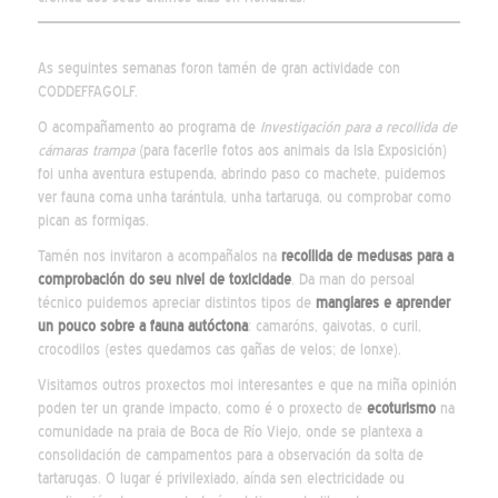
As seguintes semanas foron tamén de gran actividade con
CODDEFFAGOLF.
O acompañamento ao programa de
Investigación para a recollida de
cámaras trampa
(para facerlle fotos aos animais da Isla Exposición)
foi unha aventura estupenda, abrindo paso co machete, puidemos
ver fauna coma unha tarántula, unha tartaruga, ou comprobar como
pican as formigas.
Tamén nos invitaron a acompañalos na
recollida de medusas para a
comprobación do seu nivel de toxicidade
. Da man do persoal
técnico puidemos apreciar distintos tipos de
manglares e aprender
un pouco sobre a fauna autóctona
: camaróns, gaivotas, o curil,
crocodilos (estes quedamos cas gañas de velos; de lonxe).
Visitamos outros proxectos moi interesantes e que na miña opinión
poden ter un grande impacto, como é o proxecto de
ecoturismo
na
comunidade na praia de Boca de Río Viejo, onde se plantexa a
consolidación de campamentos para a observación da solta de
tartarugas. O lugar é privilexiado, aínda sen electricidade ou