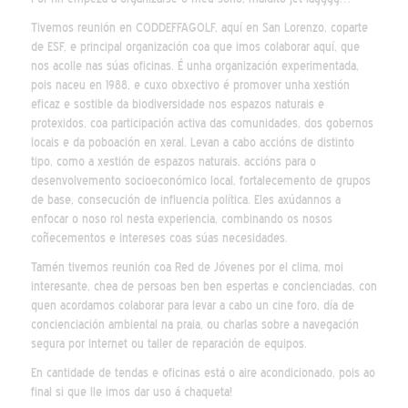
Tivemos reunión en CODDEFFAGOLF, aquí en San Lorenzo, coparte
de ESF, e principal organización coa que imos colaborar aquí, que
nos acolle nas súas oficinas. É unha organización experimentada,
pois naceu en 1988, e cuxo obxectivo é promover unha xestión
eficaz e sostible da biodiversidade nos espazos naturais e
protexidos, coa participación activa das comunidades, dos gobernos
locais e da poboación en xeral. Levan a cabo accións de distinto
tipo, como a xestión de espazos naturais, accións para o
desenvolvemento socioeconómico local, fortalecemento de grupos
de base, consecución de influencia política. Eles axúdannos a
enfocar o noso rol nesta experiencia, combinando os nosos
coñecementos e intereses coas súas necesidades.
Tamén tivemos reunión coa Red de Jóvenes por el clima, moi
interesante, chea de persoas ben ben espertas e concienciadas, con
quen acordamos colaborar para levar a cabo un cine foro, día de
concienciación ambiental na praia, ou charlas sobre a navegación
segura por Internet ou taller de reparación de equipos.
En cantidade de tendas e oficinas está o aire acondicionado, pois ao
final si que lle imos dar uso á chaqueta!