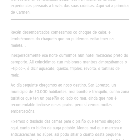
experiencias persoais a través das súas crónicas. Aquí vai a primeira,
de Carmen.
Recén desembarcados comezamos co choque de calor, e
lembrámonos da chaqueta que no puidemos evitar traer na
maleta…
Inesperadamente esa noite durmimos nun hotel mexicano preto do
aeroporto. Alí coincidimos cun misionero mentres almorzábamos o
«típico», é dicir aguacate, queixo, frijoles, revolto, e tortillas de
maiz.
Ao día seguinte chegamos ao noso destino, San Lorenzo, un
municipio de 30.000 habitantes, moi bonito e tranquilo, cunha zona
turística que ten un paseíño ao lado do mar, aínda que non é
recomendable bañarse nesas praias, pero sí vemos moitas
embarcacións.
Fixemos o traslado das camas para o pisiño que temos alugado
aquí, xunto co bidón de auga potable. Menos mal que mercara o
anticucarachas no súper, así podo sitiar o cuarto desta pequena