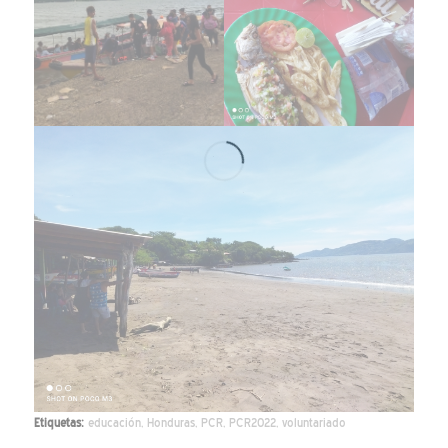
Etiquetas:
educación
,
Honduras
,
PCR
,
PCR2022
,
voluntariado