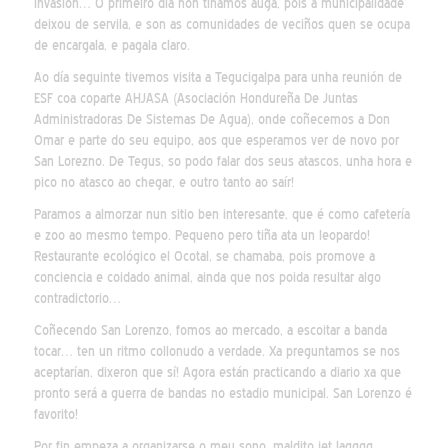
invasión… O primeiro día non tiñamos auga, pois a municipalidade
deixou de servila, e son as comunidades de veciños quen se ocupa
de encargala, e pagala claro.
Ao día seguinte tivemos visita a Tegucigalpa para unha reunión de
ESF coa coparte AHJASA (Asociación Hondureña De Juntas
Administradoras De Sistemas De Agua), onde coñecemos a Don
Omar e parte do seu equipo, aos que esperamos ver de novo por
San Lorezno. De Tegus, so podo falar dos seus atascos, unha hora e
pico no atasco ao chegar, e outro tanto ao saír!
Paramos a almorzar nun sitio ben interesante, que é como cafetería
e zoo ao mesmo tempo. Pequeno pero tiña ata un leopardo!
Restaurante ecológico el Ocotal, se chamaba, pois promove a
conciencia e coidado animal, ainda que nos poida resultar algo
contradictorio…
Coñecendo San Lorenzo, fomos ao mercado, a escoitar a banda
tocar… ten un ritmo collonudo a verdade. Xa preguntamos se nos
aceptarían, dixeron que sí! Agora están practicando a diario xa que
pronto será a guerra de bandas no estadio municipal. San Lorenzo é
favorito!
Por fin empeza a organizarse o meu sono, maldito jet lagggg…