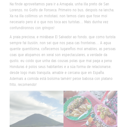
Na finde aproveitamos para ir a Amapala, unha illa preto de San
Lorenzo, no Golfo de Fonseca. Primeiro no bus, despois na lancha.
Xa na illa collimos un mototaxi, non temos claro que fose moi
necesario pero é o que nos toca aos turistas… Mais dunha vez
confundíronnos con gringos!
A praia preciosa, e mirábase El Salvador ao fondo, que como turista
sempre fai ilusión, non sei que nos pasa cas fronteiras… A agua
quente quentísima, coñecemos lugareños moi amables, as persoas
coas que atopamos en xeral son espectaculares, a verdade da
gusto, eu coido que unha das cousas polas que mai paga a pena
Honduras é polos seus habitantes e a súa forma de relacionarse,
desde logo mais tranquila, amable e cercana que en España.
Ademais a comida está boísima tamén! peixe babosa con platano
frito, recomendo!