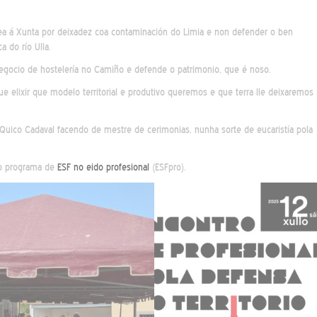
ea á Xunta por deixadez coa contaminación do Limia e non defender o ben
 do río Ulla.
egocio de hostelería no Camiño e defende o patrimonio, que é noso.
 que elixir que modelo territorial e produtivo queremos e que terra lle deixaremos
 Quico Cadaval facendo de mestre de cerimonias, nunha sorte de eucaristía pola
ao programa de
ESF no eido profesional
(ESFpro).