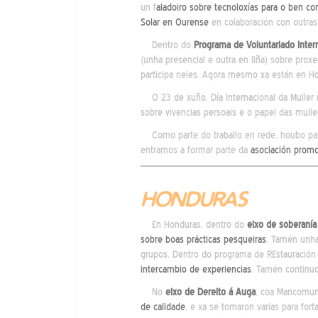
un f
aladoiro sobre tecnoloxías para o ben co
Solar en Ourense
en colaboración con outras
Dentro do
Programa de Voluntariado Inte
(unha presencial e outra en liña) sobre pro
participa neles. Agora mesmo xa están en 
O 23 de xuño, Día Internacional da Muller
sobre vivencias persoais e o papel das mulle
Como parte do traballo en rede, houbo part
entramos a formar parte da
asociación promot
HONDURAS
En Honduras, dentro do
eixo de soberanía
sobre boas prácticas pesqueiras
. Tamén unh
grupos. Dentro do programa de REstauración 
intercambio de experiencias
. Tamén continu
No
eixo de Dereito á Auga
, coa Mancomu
de calidade
, e xa se tomaron varias para for