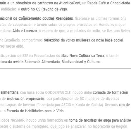
mún e un obradoiro de cacharreo na AtlanticaConf,
un
Repair Café e Chocolatada
 entidades e
outro no CS Revolta de Vigo
.
rnacional de Coñecemento doutras Realidades
, fixéronse as últimas formacións
xectos de cooperación e tamén sobre os propios proxectos en Honduras e quen
Honduras
Aída e Lorenzo
, á espera de que, a mediados de xullo, se lles una Belén.
 na Enxeñaría, compartimos
reflexións da varias mulleres da nosa base social
res neste eido.
icipación de ESF na Presentación do
libro Nova Cultura da Terra
, e tamén
ora da revista Soberanía Alimentaria, Biodiversidad y Culturas
.
 alimentaria
, coa nosa socia CODDEFFAGOLF, houbo unha
xornada de formación
a de
motivación empresarial
, coa participación de 50 mulleres de diversos
de Lagoas de Inverno (financiado por AECID e Xunta de Galicia), tivemos
xira de
ou a
Escuela de Habilidades para la Vida
.
nidade NASMAR, houbo unha formación en
toma de mostras de auga para análise
talecer o sistema de monitoreo, que logo se analizarán no laboratorio da Región