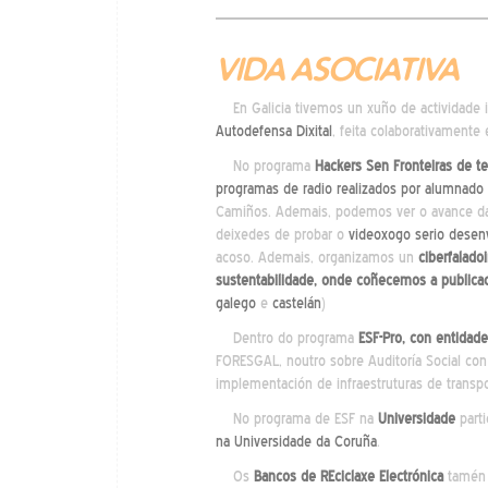
VIDA ASOCIATIVA
En Galicia tivemos un xuño de actividade i
Autodefensa Dixital
, feita colaborativamente
No programa
Hackers Sen Fronteiras de t
programas de radio realizados por alumnad
Camiños. Ademais, podemos ver o avance 
deixedes de probar o
videoxogo serio desen
acoso. Ademais, organizamos un
ciberfalado
sustentabilidade, onde coñecemos a publi
galego
e
castelán
)
Dentro do programa
ESF-Pro, con entidade
FORESGAL, noutro sobre Auditoría Social con 
implementación de infraestruturas de transp
No programa de ESF na
Universidade
part
na Universidade da Coruña
.
Os
Bancos de REciclaxe Electrónica
tamén 