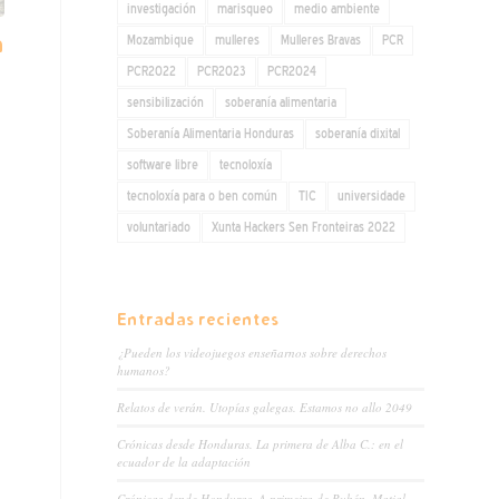
investigación
marisqueo
medio ambiente
n
Mozambique
mulleres
Mulleres Bravas
PCR
PCR2022
PCR2023
PCR2024
sensibilización
soberanía alimentaria
Soberanía Alimentaria Honduras
soberanía dixital
software libre
tecnoloxía
tecnoloxía para o ben común
TIC
universidade
voluntariado
Xunta Hackers Sen Fronteiras 2022
Entradas recientes
¿Pueden los videojuegos enseñarnos sobre derechos
humanos?
Relatos de verán. Utopías galegas. Estamos no allo 2049
Crónicas desde Honduras. La primera de Alba C.: en el
ecuador de la adaptación
Crónicas dende Honduras. A primeira de Rubén. Matial