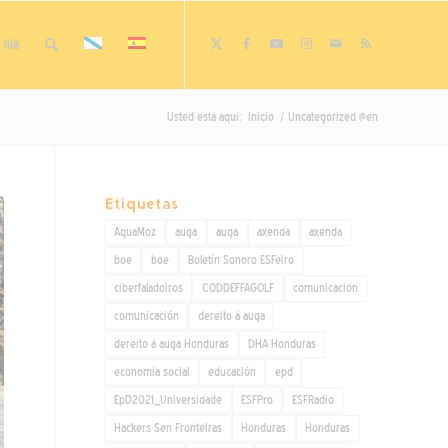
lila
Usted está aquí:
Inicio
/
Uncategorized @en
Etiquetas
AquaMoz
auga
auga
axenda
axenda
boe
boe
Boletín Sonoro ESFeiro
ciberfaladoiros
CODDEFFAGOLF
comunicación
comunicación
dereito á auga
dereito á auga Honduras
DHA Honduras
economía social
educación
epd
EpD2021_Universidade
ESFPro
ESFRadio
Hackers Sen Fronteiras
Honduras
Honduras