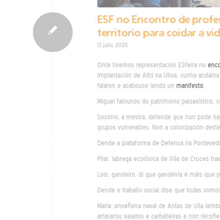
ESF no Encontro de profes
territorio para coidar a vi
13 julio, 2025
Onte tivemos representación ESFeira no
enco
implantación de Altri na Ulloa, cunha andaina
falaron e acabouse lendo un
manifesto
.
Miguel falounos do patrimonio paisaxístico, 
Socorro, a mestra, defende que non pode hab
grupos vulnerables. Non a colonización deste 
Dende a plataforma de Defensa ria Pontevedra
Pilar, labrega ecolóxica de Vila de Cruces t
Lois, gandeiro, di que gandeiría é máis que 
Dende o traballo social dise que todas som
María ,enxeñeira naval de Antas de Ulla lem
arrasarou valados e carballeiras e non recoñ