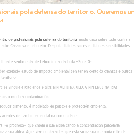
ionais pola defensa do territorio. Queremos u
da
ntro de profesionais pola defensa do territorio
, neste caso sobre todo contra a
 entre Casanova e Leboreiro. Despois distintas voces e distintas sensibilidades
cultural e sentimental de Leboreiro, ao lado da «Zona 0».
er axeitado estudo de impacto ambiental sen ter en conta ás crianzas e outros
territorio!
 se vincula a loita ence e altri: NIN ALTRI NA ULLOA NIN ENCE NA RÍA!
raenos o medo á contaminación.
producir alimento, é modelado da paisaxe e protección ambiental.
os axentes de cambio ecosocial na comunidade.
bra «o progreso» que chega a súa aldea cando a concentración parcelaria
ecía a súa aldea. Agira vive nunha aldea que está só na súa memoria e lle da