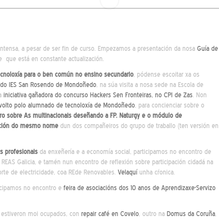
ntensa, a pesar de ser fin de curso. Empezamos a presentación da nosa
Guía de
 e que está en constante actualización.
ecnoloxía para o ben común no ensino secundario
, pódense escoitar xa os
o do IES San Rosendo de Mondoñedo
, na súa visita a nosa sede na Escola de
da
iniciativa gañadora do concurso Hackers Sen Fronteiras, no CPI de Zas
. Non
volto polo alumnado de tecnoloxía de Mondoñedo
, para concienciar sobre o
iro sobre As multinacionais deseñando a FP. Naturgy e o módulo de
cación do mesmo nome
dun dos compañeiros do grupo de traballo (ten versión en
s profesionais
da enxeñería e a economía social, participamos no encontro de
REAS Galicia, e tamén nun encontro de reflexión sobre participación cidadá na
orte de electricidade, coa REde Renovables.
Velaquí
unha cŕonica.
icipamos no encontro e
feira de asociacións dos 10 anos de Aprendizaxe-Servizo
estiveron moi ocupados, con
repair café en Covelo
, outro na
Domus da Coruña
,