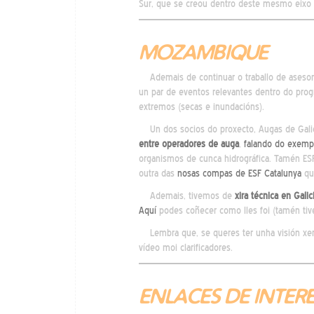
Sur, que se creou dentro deste mesmo eixo d
MOZAMBIQUE
Ademais de continuar o traballo de asesor
un par de eventos relevantes dentro do pro
extremos (secas e inundacións).
Un dos socios do proxecto, Augas de Galicia
entre operadores de auga
,
falando do exempl
organismos de cunca hidrográfica. Tamén ESF
outra das
nosas compas de ESF Catalunya
que
Ademais, tivemos de
xira técnica en Galic
Aquí
podes coñecer como lles foi (tamén ti
Lembra que, se queres ter unha visión xer
vídeo moi clarificadores.
ENLACES DE INTER