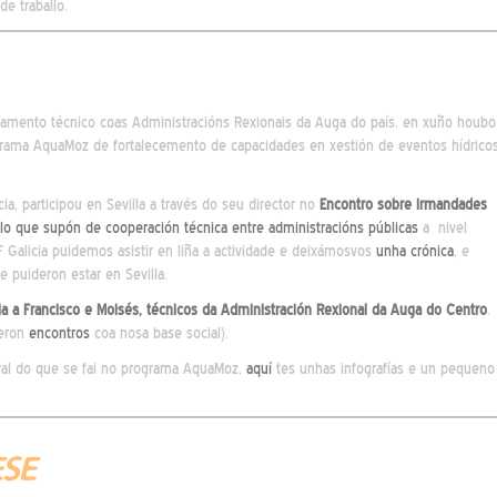
e traballo.
amento técnico coas Administracións Rexionais da Auga do país, en xuño houbo
grama AquaMoz de fortalecemento de capacidades en xestión de eventos hídrico
, participou en Sevilla a través do seu director no
Encontro sobre irmandades
o que supón de cooperación técnica entre administracións públicas
a nivel
 Galicia puidemos asistir en liña a actividade e deixámosvos
unha crónica
, e
 puideron estar en Sevilla.
ia a Francisco e Moisés, técnicos da
Administración Rexional da Auga do Centro
.
veron
encontros
coa nosa base social).
al do que se fai no programa AquaMoz,
aquí
tes unhas infografías e un pequeno
ESE