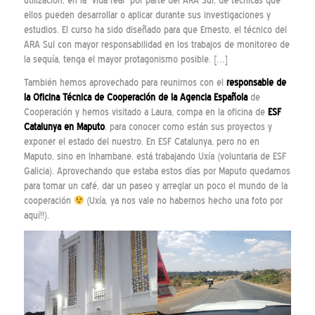
utilización, en la “vida real” por parte del ARA Sul, de técnicas que
ellos pueden desarrollar o aplicar durante sus investigaciones y
estudios. El curso ha sido diseñado para que Ernesto, el técnico del
ARA Sul con mayor responsabilidad en los trabajos de monitoreo de
la sequía, tenga el mayor protagonismo posible. […]
También hemos aprovechado para reunirnos con el
responsable de
la Oficina Técnica de Cooperación de la Agencia Española
de
Cooperación y hemos visitado a Laura, compa en la oficina de
ESF
Catalunya en Maputo
, para conocer como están sus proyectos y
exponer el estado del nuestro. En ESF Catalunya, pero no en
Maputo, sino en Inhambane, está trabajando Uxía (voluntaria de ESF
Galicia). Aprovechando que estaba estos días por Maputo quedamos
para tomar un café, dar un paseo y arreglar un poco el mundo de la
cooperación
(Uxía, ya nos vale no habernos hecho una foto por
aquí!!).