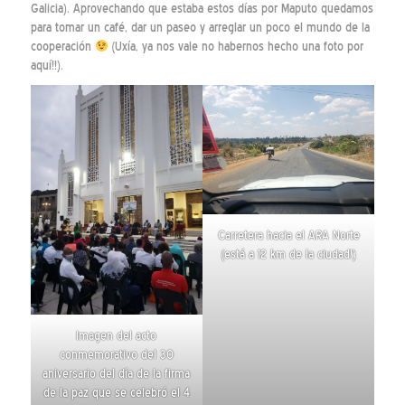
Galicia). Aprovechando que estaba estos días por Maputo quedamos
para tomar un café, dar un paseo y arreglar un poco el mundo de la
cooperación
(Uxía, ya nos vale no habernos hecho una foto por
aquí!!).
Carretera hacia el ARA Norte
(está a 12 km de la ciudad!)
Imagen del acto
conmemorativo del 30
aniversario del
día de la firma
de la paz
que se celebró el 4