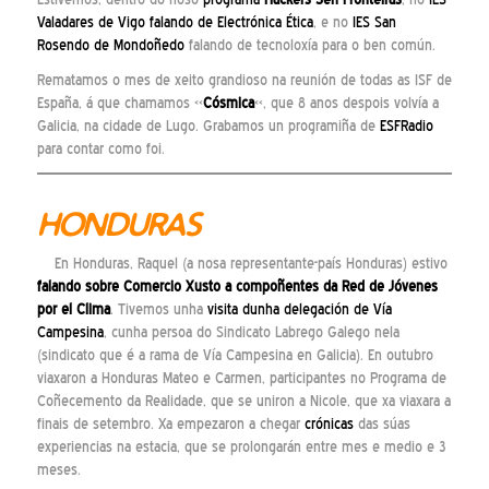
Valadares de Vigo falando de Electrónica Ética
, e no
IES San
Rosendo de Mondoñedo
falando de tecnoloxía para o ben común.
Rematamos o mes de xeito grandioso na reunión de todas as ISF de
España, á que chamamos «
Cósmica
«, que 8 anos despois volvía a
Galicia, na cidade de Lugo. Grabamos un programiña de
ESFRadio
para contar como foi.
HONDURAS
En Honduras, Raquel (a nosa representante-país Honduras) estivo
falando sobre Comercio Xusto a compoñentes da Red de Jóvenes
por el Clima
. Tivemos unha
visita dunha delegación de Vía
Campesina
, cunha persoa do Sindicato Labrego Galego nela
(sindicato que é a rama de Vía Campesina en Galicia). En outubro
viaxaron a Honduras Mateo e Carmen, participantes no Programa de
Coñecemento da Realidade, que se uniron a Nicole, que xa viaxara a
finais de setembro. Xa empezaron a chegar
crónicas
das súas
experiencias na estacia, que se prolongarán entre mes e medio e 3
meses.