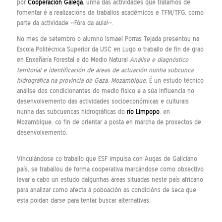
por
Cooperación Galega
, unha das actividades que tratamos de
fomentar é a realizacións de traballos académicos e TFM/TFG, como
parte da actividade «Fóra da aula!».
No mes de setembro o alumno Ismael Porras Tejada presentou na
Escola Politécnica Superior da USC en Lugo o traballo de fin de grao
en Enxeñaría Forestal e do Medio Natural
Análise e diagnóstico
territorial e identificación de áreas de actuación nunha subcunca
hidrográfica na provincia de Gaza
,
Mozambique
. É un estudo técnico
análise dos condicionantes do medio físico e a súa influencia no
desenvolvemento das actividades socioeconómicas e culturais
nunha das subcuencas hidrográficas do
río Limpopo
, en
Mozambique, co fin de orientar a posta en marcha de proxectos de
desenvolvemento.
Vinculándose co traballo que ESF impulsa con Augas de Galiciano
país, se traballou de forma cooperativa marcándose como obxectivo
levar a cabo un estudo dalgunhas áreas situadas neste país africano
para analizar como afecta á poboación as condicións de seca que
esta poidan darse para tentar buscar alternativas.