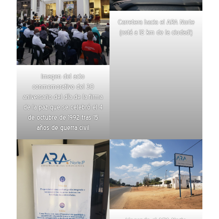
Carretera hacia el ARA Norte
(está a 12 km de la ciudad!)
Imagen del acto
conmemorativo del 30
aniversario del
día de la firma
de la paz
que se celebró el 4
de octubre de 1992 tras 15
años de guerra civil