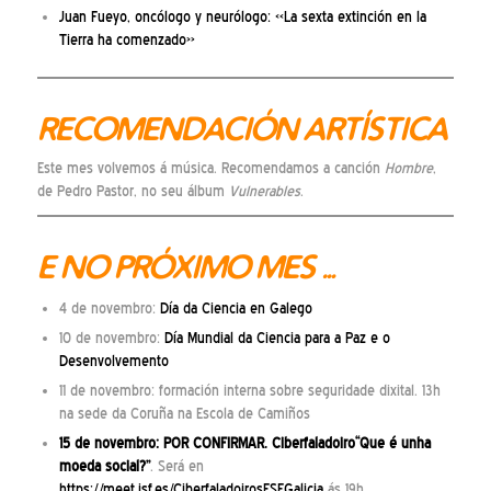
Juan Fueyo, oncólogo y neurólogo: «La sexta extinción en la
Tierra ha comenzado»
RECOMENDACIÓN ARTÍSTICA
Este mes volvemos á música. Recomendamos a canción
Hombre
,
de Pedro Pastor, no seu álbum
Vulnerables
.
E NO PRÓXIMO MES …
4 de novembro:
Día da Ciencia en Galego
10 de novembro:
Día Mundial da Ciencia para a Paz e o
Desenvolvemento
11 de novembro: formación interna sobre seguridade dixital. 13h
na sede da Coruña na Escola de Camiños
15 de novembro: POR CONFIRMAR. Ciberfaladoiro“Que é unha
moeda social?”
. Será en
https://meet.isf.es/CiberfaladoirosESFGalicia
ás 19h