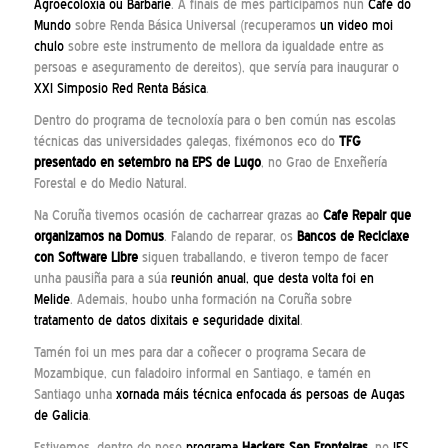
Agroecoloxía ou Barbarie
. A finais de mes participamos nun
Café do
Mundo
sobre Renda Básica Universal (recuperamos
un video moi
chulo
sobre este instrumento de mellora da igualdade entre as
persoas e aseguramento de dereitos), que servía para inaugurar o
XXI Simposio Red Renta Básica
.
Dentro do programa de tecnoloxía para o ben común nas escolas
técnicas das universidades galegas, fixémonos eco do
TFG
presentado en setembro na EPS de Lugo
, no Grao de Enxeñería
Forestal e do Medio Natural.
Na Coruña tivemos ocasión de cacharrear grazas ao
Cafe Repair que
organizamos na Domus
. Falando de reparar, os
B
ancos de Reciclaxe
con Software Libre
siguen traballando, e tiveron tempo de facer
unha pausiña para a súa
reunión anual, que desta volta foi en
Melide
. Ademais, houbo unha formación na Coruña sobre
tratamento de datos dixitais e seguridade dixital
.
Tamén foi un mes para dar a coñecer o programa Secara de
Mozambique, cun faladoiro informal en Santiago, e tamén en
Santiago unha
xornada máis técnica enfocada ás persoas de Augas
de Galicia
.
Estivemos, dentro do noso
programa
Hackers Sen Fronteiras
, no
IES