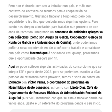
Pero non é sinxelo comezar a traballar nun país, e máis nun
contexto de escaseza de recursos para a cooperación ao
desenvolvemento. Gústanos traballar a fogo lento pero con
seguridade, e iso fixo que desbotaramos algunhas opcións. Pero
cando nos chegou a invitación para traballar nun proxecto xa con
anos de recorrido, integrando un
consorcio de entidades galegas xa
ben coñecidas (como son Augas de Galicia, Cooperación Galega da
Xunta de Galicia e a Universidade da Coruña)
, onde poderiamos
poñer a nosa experiencia en dar a coñecer o traballo e a realidade
dun país como
Mozambique
á sociedade civil galega, pareceunos
que a oportunidade chegara por fin.
Aquí
se pode coñecer algo das actividades do consorcio no que se
integra ESF a partir deste 2022, pero se preferides escoitar a dúas
persoas de referencia neste proxecto, temos a sorte de contar en
ESFRadio
con
Víctor Penas, o coordinador do programa en
Mozambique deste consorcio
, así como con
Lizete Dias, Xefa do
Departamento de Recursos Hídiricos da Administración Rexional da
Auga Sul
(ARA-Sul), institución coa que se está a traballar dende hai
varios anos. Lizete é un referente do programa dende o seu inicio.