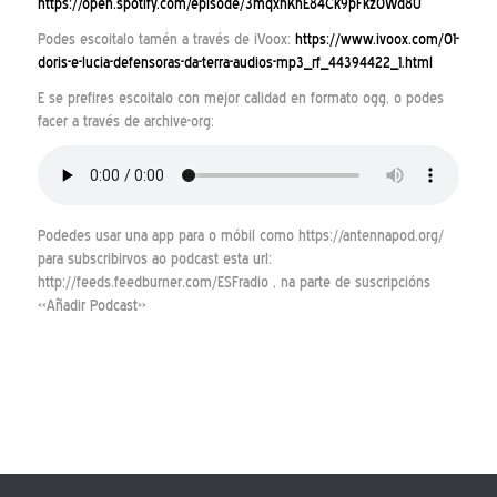
https://open.spotify.com/episode/3mqxhKhE84Ck9pFkz0Wd8U
Podes escoitalo tamén a través de iVoox:
https://www.ivoox.com/01-
doris-e-lucia-defensoras-da-terra-audios-mp3_rf_44394422_1.html
E se prefires escoitalo con mejor calidad en formato ogg, o podes
facer a través de archive-org:
Podedes usar una app para o móbil como https://antennapod.org/
para subscribirvos ao podcast esta url:
http://feeds.feedburner.com/ESFradio , na parte de suscripcións
«Añadir Podcast»