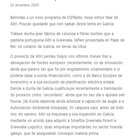
22 diciembre, 2025
Benvidas a un novo programa de ESFRadio. Hoxe vimos falar de
Altri. Poucas quedarán que non saiban deste tema en Galicia.
Trátase dunha gran fábrica de celulosa e fibras textiles que a
pasteira portuguesa Altri e Greenalia, teñen proxectada en Palas de
Rei, no corazón de Galicia, en terras da Ulloa.
O proxecto de Altri perdeu folgos nos últimos meses tras a
denegación de fondos europeos (recentemente, os de innovación,
aínda que parece ser que foi por esgotamento orzamentario e si
podería optar a outras financiacións, como a do Banco Europeo de
Inversións) e a súa exclusión da planificación eléctrica estatal.
Dende a Xunta de Galicia cualificouse recentemente a tramitación
do proxecto como “secundario”, aínda que no seu día o apoiara sen
fisuras (da Xunta depende aínda autorizar a captación de augas e a
Autorización Ambiental Integrada). En calquera caso, antes de todo
isto, en xaneiro, Altri xa impulsara a súa expansión en Galicia
mediante un acordo para adquirir a Smarttia Greenalia Forest e
Greenalia Logistics, dúas empresas importantes no sector forestal
galego, que lle asegurarían conseguir materia prima.