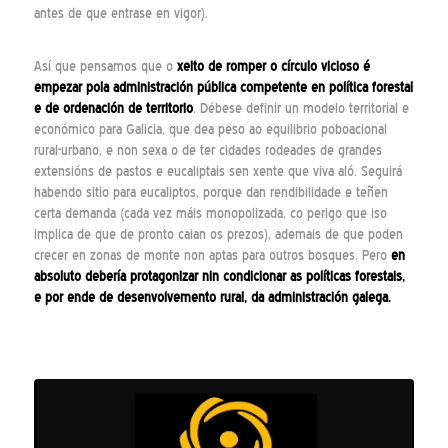
antes de que entrase en vigor).
Así que pensamos que o
xeito de romper o círculo vicioso é
empezar pola administración pública competente en política forestal
e de ordenación de territorio
. Débese definir un modelo territorial e
económico para Galicia, que dea peso ao equilibrio poboacional
rural-urbano, e non sexa o de ter cidades rodeades de grandes
extensións de pastos e eucaliptais sen xente que viva aló. Seguirá
habendo sitio para eucaliptos, porque dan rendibilidade e teñen
certa demanda (cada vez máis monopolizada, co perigo que iso
implica de que de pronto caian os prezos), ademais de que poden
crecer en zonas de monte non aptas para outros bosques. Pero
en
absoluto debería protagonizar nin condicionar as políticas forestais,
e por ende de desenvolvemento rural, da administración galega.