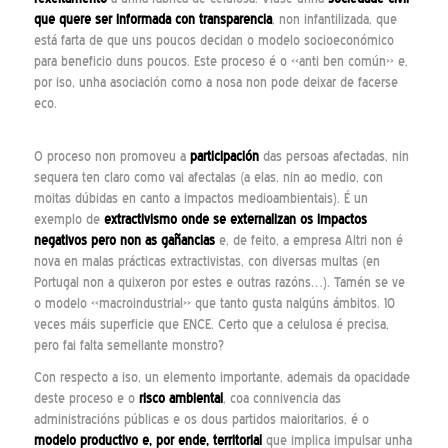
que quere ser informada con transparencia
, non infantilizada, que
está farta de que uns poucos decidan o modelo socioeconómico
para beneficio duns poucos. Este proceso é o «anti ben común» e,
por iso, unha asociación como a nosa non pode deixar de facerse
eco.
O proceso non promoveu a
participación
das persoas afectadas, nin
sequera ten claro como vai afectalas (a elas, nin ao medio, con
moitas dúbidas en canto a impactos medioambientais). É un
exemplo de
extractivismo onde se externalizan os impactos
negativos pero non as gañancias
e, de feito, a empresa Altri non é
nova en malas prácticas extractivistas, con diversas multas (en
Portugal non a quixeron por estes e outras razóns…). Tamén se ve
o modelo «macroindustrial» que tanto gusta nalgúns ámbitos. 10
veces máis superficie que ENCE. Certo que a celulosa é precisa,
pero fai falta semellante monstro?
Con respecto a iso, un elemento importante, ademais da opacidade
deste proceso e o
risco ambiental
, coa connivencia das
administracións públicas e os dous partidos maioritarios, é o
modelo productivo e, por ende, territorial
que implica impulsar unha