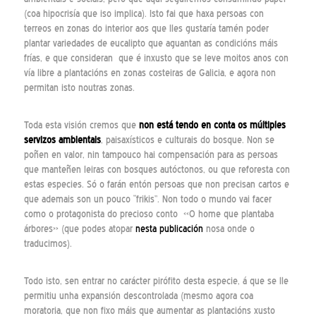
(coa hipocrisía que iso implica). Isto fai que haxa persoas con
terreos en zonas do interior aos que lles gustaría tamén poder
plantar variedades de eucalipto que aguantan as condicións máis
frías, e que consideran que é inxusto que se leve moitos anos con
vía libre a plantacións en zonas costeiras de Galicia, e agora non
permitan isto noutras zonas.
Toda esta visión cremos que
non está tendo en conta os múltiples
servizos ambientais
, paisaxísticos e culturais do bosque. Non se
poñen en valor, nin tampouco hai compensación para as persoas
que manteñen leiras con bosques autóctonos, ou que reforesta con
estas especies. Só o farán entón persoas que non precisan cartos e
que ademais son un pouco “frikis”. Non todo o mundo vai facer
como o protagonista do precioso conto «O home que plantaba
árbores» (que podes atopar
nesta publicación
nosa onde o
traducimos).
Todo isto, sen entrar no carácter pirófito desta especie, á que se lle
permitiu unha expansión descontrolada (mesmo agora coa
moratoria, que non fixo máis que aumentar as plantacións xusto