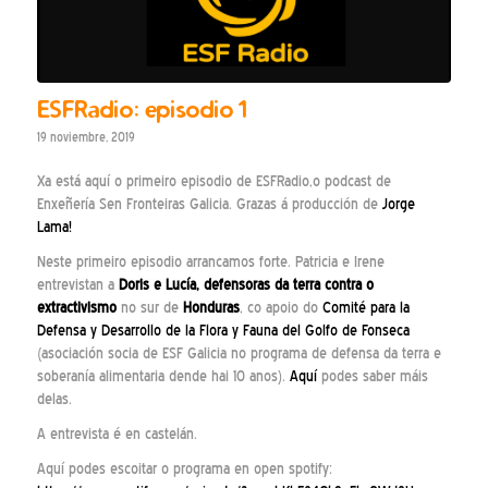
ESFRadio: episodio 1
19 noviembre, 2019
Xa está aquí o primeiro episodio de ESFRadio,o podcast de
Enxeñería Sen Fronteiras Galicia. Grazas á producción de
Jorge
Lama!
Neste primeiro episodio arrancamos forte. Patricia e Irene
entrevistan a
Doris e Lucía, defensoras da terra contra o
extractivismo
no sur de
Honduras
, co apoio do
Comité para la
Defensa y Desarrollo de la Flora y Fauna del Golfo de Fonseca
(asociación socia de ESF Galicia no programa de defensa da terra e
soberanía alimentaria dende hai 10 anos).
Aquí
podes saber máis
delas.
A entrevista é en castelán.
Aquí podes escoitar o programa en open spotify: