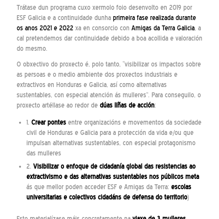
Trátase dun programa cuxo xermolo foio desenvolto en 2019 por
ESF Galicia e a continuidade dunha
primeira fase realizada durante
os anos 2021 e 2022
xa en consorcio con
Amigas da Terra Galicia
, a
cal pretendemos dar continuidade debido a boa acollida e valoración
do mesmo.
O obxectivo do proxecto é, polo tanto, “visibilizar os impactos sobre
as persoas e o medio ambiente dos proxectos industriais e
extractivos en Honduras e Galicia, así como alternativas
sustentables, con especial atención ás mulleres”. Para conseguilo, o
proxecto artéllase ao redor de
dúas liñas de acción
:
1.
Crear pontes
entre organizacións e movementos da sociedade
civil de Honduras e Galicia para a protección da vida e/ou que
impulsan alternativas sustentables, con especial protagonismo
das mulleres
2.
Visibilizar o enfoque de cidadanía global das resistencias ao
extractivismo e das alternativas sustentables nos públicos meta
ás que mellor poden acceder ESF e Amigas da Terra:
escolas
universitarias e colectivos cidadáns de defensa do territorio
)
Esto materialízase máis concretamente na
viaxe de 3 mulleres