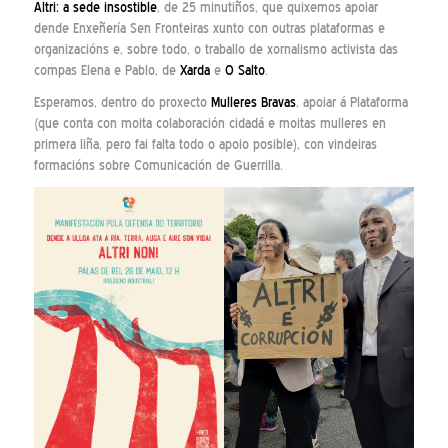
Altri: a sede insostible
, de 25 minutiños, que quixemos apoiar
dende Enxeñería Sen Fronteiras xunto con outras plataformas e
organizacións e, sobre todo, o traballo de xornalismo activista das
compas Elena e Pablo, de
Xarda
e
O Salto
.
Esperamos, dentro do proxecto
Mulleres Bravas
, apoiar á Plataforma
(que conta con moita colaboración cidadá e moitas mulleres en
primera liña, pero fai falta todo o apoio posible), con vindeiras
formacións sobre Comunicación de Guerrilla.