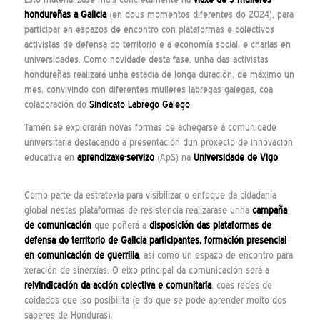
hondureñas a Galicia
(en dous momentos diferentes do 2024), para
participar en espazos de encontro con plataformas e colectivos
activistas de defensa do territorio e a economía social, e charlas en
universidades. Como novidade desta fase, unha das activistas
hondureñas realizará unha estadía de longa duración, de máximo un
mes, convivindo con diferentes mulleres labregas galegas, coa
colaboración do
Sindicato Labrego Galego
.
Tamén se explorarán novas formas de achegarse á comunidade
universitaria destacando a presentación dun proxecto de innovación
educativa en
aprendizaxe-servizo
(ApS) na
Universidade de Vigo
.
Como parte da estratexia para visibilizar o enfoque da cidadanía
global nestas plataformas de resistencia realizarase unha
campaña
de comunicación
que poñerá a
disposición das plataformas de
defensa do territorio de Galicia participantes, formación presencial
en comunicación de guerrilla
, así como un espazo de encontro para
xeración de sinerxías. O eixo principal da comunicación será a
reivindicación da acción colectiva e comunitaria
, coas redes de
coidados que iso posibilita (e do que se pode aprender moito dos
saberes de Honduras).