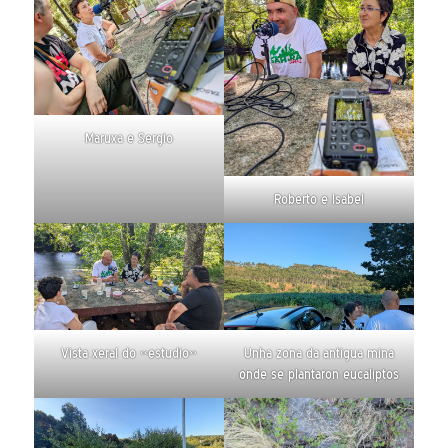
Maruxa e Sergio
Roberto e Isabel
Vista xeral do «estudio»
Unha zona da antigua mina
onde se plantaron eucaliptos