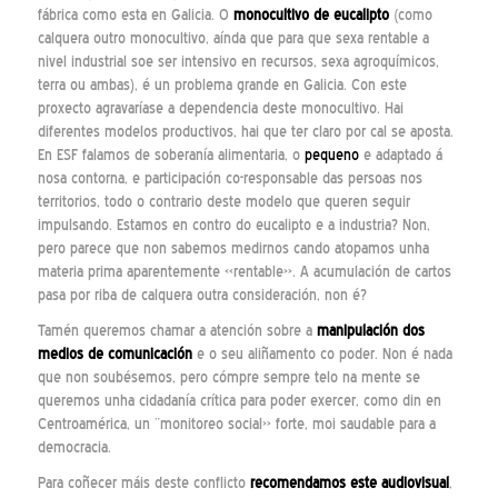
fábrica como esta en Galicia. O
monocultivo
de eucalipto
(como
calquera outro monocultivo, aínda que para que sexa rentable a
nivel industrial soe ser intensivo en recursos, sexa agroquímicos,
terra ou ambas), é un problema grande en Galicia. Con este
proxecto agravaríase a dependencia deste monocultivo. Hai
diferentes modelos productivos, hai que ter claro por cal se aposta.
En ESF falamos de soberanía alimentaria, o
pequeno
e adaptado á
nosa contorna, e participación co-responsable das persoas nos
territorios, todo o contrario deste modelo que queren seguir
impulsando. Estamos en contro do eucalipto e a industria? Non,
pero parece que non sabemos medirnos cando atopamos unha
materia prima aparentemente «rentable». A acumulación de cartos
pasa por riba de calquera outra consideración, non é?
Tamén queremos chamar a atención sobre a
manipulación dos
medios de comunicación
e o seu aliñamento co poder. Non é nada
que non soubésemos, pero cómpre sempre telo na mente se
queremos unha cidadanía crítica para poder exercer, como din en
Centroamérica, un ¨monitoreo social» forte, moi saudable para a
democracia.
Para coñecer máis deste conflicto
recomendamos este audiovisual
,