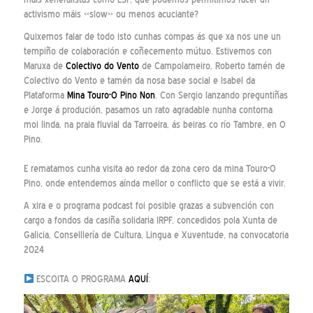
activismo máis «slow» ou menos acuciante?
Quixemos falar de todo isto cunhas compas ás que xa nos une un
tempiño de colaboración e coñecemento mútuo. Estivemos con
Maruxa de
Colectivo do Vento
de Campolameiro, Roberto tamén de
Colectivo do Vento e tamén da nosa base social e Isabel da
Plataforma
Mina Touro-O Pino Non
. Con Sergio lanzando preguntiñas
e Jorge á produción, pasamos un rato agradable nunha contorna
moi linda, na praia fluvial da Tarroeira, ás beiras co río Tambre, en O
Pino.
E rematamos cunha visita ao redor da zona cero da mina Touro-O
Pino, onde entendemos aínda mellor o conflicto que se está a vivir.
A xira e o programa podcast foi posible grazas a subvención con
cargo a fondos da casiña solidaria IRPF, concedidos pola Xunta de
Galicia, Conselllería de Cultura, Lingua e Xuventude, na convocatoria
2024
ESCOITA O PROGRAMA
AQUÍ
: