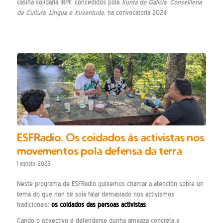
casiña solidaria IRPF, concedidos pola
Xunta de Galicia, Conselllería
de Cultura, Lingua e Xuventude
, na convocatoria 2024
ESFRadio. Os coidados ás activistas nos
movementos pola defensa da terra
1 agosto, 2025
Neste programa de ESFRadio quixemos chamar a atención sobre un
tema do que non se soía falar demasiado nos activismos
tradicionais:
os coidados das persoas activistas
.
Cando o obxectivo é defenderse dunha ameaza concreta e