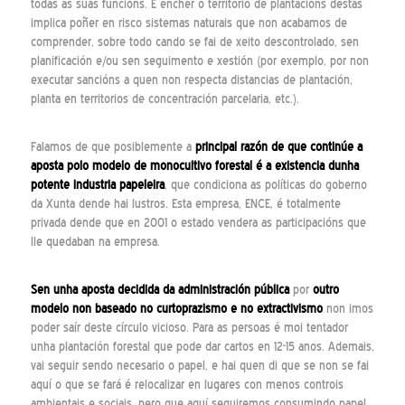
todas as súas funcións. E encher o territorio de plantacións destas
implica poñer en risco sistemas naturais que non acabamos de
comprender, sobre todo cando se fai de xeito descontrolado, sen
planificación e/ou sen seguimento e xestión (por exemplo, por non
executar sancións a quen non respecta distancias de plantación,
planta en territorios de concentración parcelaria, etc.).
Falamos de que posiblemente a
principal razón de que continúe a
aposta polo modelo de monocultivo forestal é a existencia dunha
potente industria papeleira
, que condiciona as políticas do goberno
da Xunta dende hai lustros. Esta empresa, ENCE, é totalmente
privada dende que en 2001 o estado vendera as participacións que
lle quedaban na empresa.
Sen unha aposta decidida da administración pública
por
outro
modelo non baseado no curtoprazismo e no extractivismo
non imos
poder saír deste círculo vicioso. Para as persoas é moi tentador
unha plantación forestal que pode dar cartos en 12-15 anos. Ademais,
vai seguir sendo necesario o papel, e hai quen di que se non se fai
aquí o que se fará é relocalizar en lugares con menos controis
ambientais e sociais, pero que aquí seguiremos consumindo papel