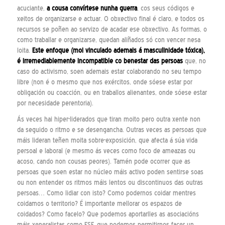
acuciante,
a cousa convírtese nunha guerra
, cos seus códigos e
xeitos de organizarse e actuar. O obxectivo final é claro, e todos os
recursos se poñen ao servizo de acadar ese obxectivo. As formas, o
como traballar e organizarse, quedan aliñados só con vencer nesa
loita.
Este enfoque (moi vinculado ademais á masculinidade tóxica),
é irremediablemente incompatible co benestar das persoas
que, no
caso do activismo, soen ademais estar colaborando no seu tempo
libre (non é o mesmo que nos exércitos, onde sóese estar por
obligación ou coacción, ou en traballos alienantes, onde sóese estar
por necesidade perentoria).
Ás veces hai hiper-liderados que tiran moito pero outra xente non
da seguido o ritmo e se desengancha. Outras veces as persoas que
máis lideran teñen moita sobre-exposición, que afecta á súa vida
persoal e laboral (e mesmo ás veces como foco de ameazas ou
acoso, cando non cousas peores). Tamén pode ocorrer que as
persoas que soen estar no núcleo máis activo poden sentirse soas
ou non entender os ritmos máis lentos ou discontinuos das outras
persoas… Como lidiar con isto? Como podernos coidar mentres
coidamos o territorio? É importante mellorar os espazos de
coidados? Como facelo? Que podemos aportarlles as asociacións
máis xeneralistas como ESF, que podemos permitirnos facer un