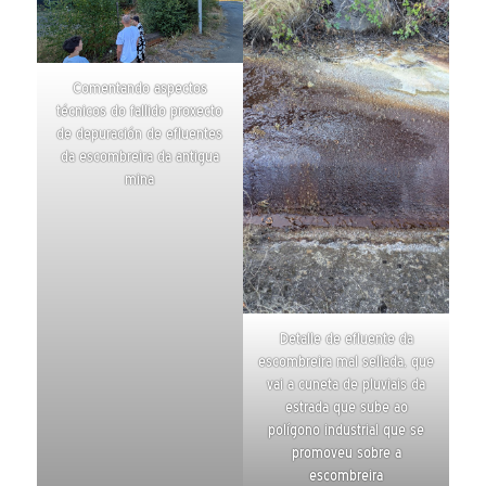
Comentando aspectos
técnicos do fallido proxecto
de depuración de efluentes
da escombreira da antigua
mina
Detalle de efluente da
escombreira mal sellada, que
vai a cuneta de pluviais da
estrada que sube ao
polígono industrial que se
promoveu sobre a
escombreira