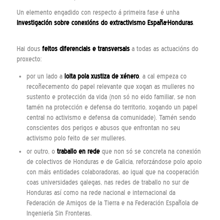
Un elemento engadido con respecto á primeira fase é unha
investigación sobre conexións do extractivismo España-Honduras
.
Hai dous
feitos diferenciais e transversais
a todas as actuacións do
proxecto:
por un lado a
loita pola xustiza de xénero
, a cal empeza co
recoñecemento do papel relevante que xogan as mulleres no
sustento e protección da vida (non só no eido familiar, se non
tamén na protección e defensa do territorio, xogando un papel
central no activismo e defensa da comunidade). Tamén sendo
conscientes dos perigos e abusos que enfrontan no seu
activismo polo feito de ser mulleres.
or outro, o
traballo en rede
que non só se concreta na conexión
de colectivos de Honduras e de Galicia, reforzándose polo apoio
con máis entidades colaboradoras, ao igual que na cooperación
coas universidades galegas, nas redes de traballo no sur de
Honduras así como na rede nacional e internacional da
Federación de Amigos de la Tierra e na Federación Española de
Ingeniería Sin Fronteras.