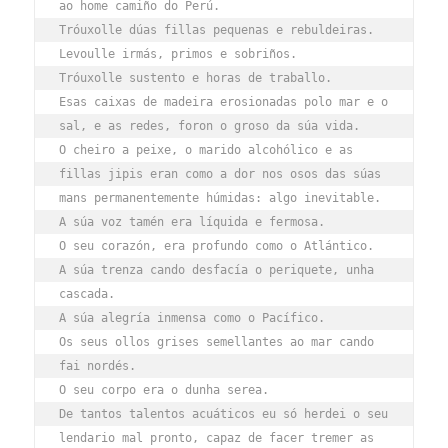
ao home camiño do Perú.
Tróuxolle dúas fillas pequenas e rebuldeiras.
Levoulle irmás, primos e sobriños.
Tróuxolle sustento e horas de traballo.
Esas caixas de madeira erosionadas polo mar e o 
sal, e as redes, foron o groso da súa vida.
O cheiro a peixe, o marido alcohólico e as 
fillas jipis eran como a dor nos osos das súas 
mans permanentemente húmidas: algo inevitable.
A súa voz tamén era líquida e fermosa.
O seu corazón, era profundo como o Atlántico.
A súa trenza cando desfacía o periquete, unha 
cascada.
A súa alegría inmensa como o Pacífico.
Os seus ollos grises semellantes ao mar cando 
fai nordés.
O seu corpo era o dunha serea.
De tantos talentos acuáticos eu só herdei o seu 
lendario mal pronto, capaz de facer tremer as 