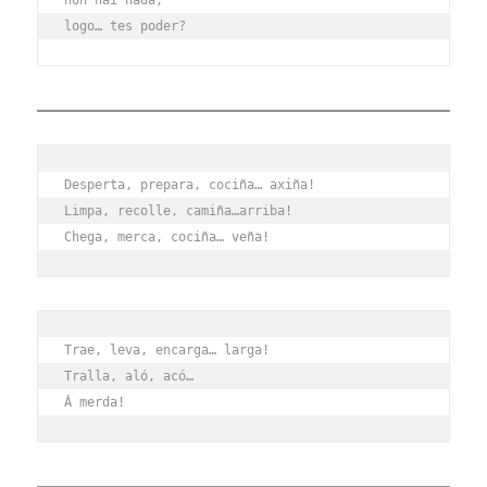
logo… tes poder?
Desperta, prepara, cociña… axiña!
Limpa, recolle, camiña…arriba!
Chega, merca, cociña… veña!
Trae, leva, encarga… larga!
Tralla, aló, acó…
Á merda!