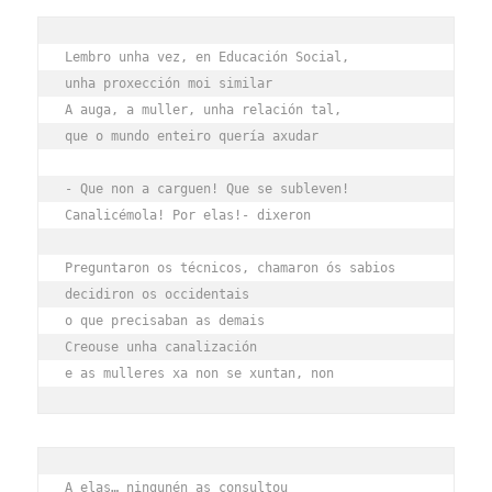
Lembro unha vez, en Educación Social,
unha proxección moi similar
A auga, a muller, unha relación tal,
que o mundo enteiro quería axudar
- Que non a carguen! Que se subleven!
Canalicémola! Por elas!- dixeron
Preguntaron os técnicos, chamaron ós sabios
decidiron os occidentais
o que precisaban as demais
Creouse unha canalización
e as mulleres xa non se xuntan, non
A elas… ningunén as consultou