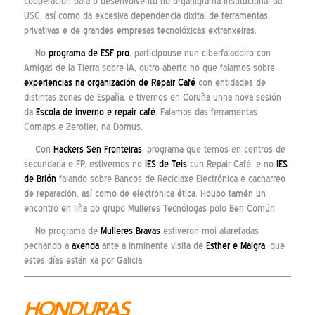
cooperación para o desenvolvento no organigrama institucional da
USC, así como da excesiva dependencia dixital de ferramentas
privativas e de grandes empresas tecnolóxicas extranxeiras.
No
programa de ESF pro
, participouse nun ciberfaladoiro con
Amigas de la Tierra sobre IA, outro aberto no que falamos sobre
experiencias na organización de Repair Café
con entidades de
distintas zonas de España, e tivemos en Coruña unha nova sesión
da
Escola de inverno e repair café
. Falamos das ferramentas
Comaps e Zerotier, na Domus.
Con
Hackers Sen Fronteiras
, programa que temos en centros de
secundaria e FP, estivemos no
IES de Teis
cun Repair Café, e no
IES
de Brión
falando sobre Bancos de Reciclaxe Electrónica e cacharreo
de reparación, así como de electrónica ética. Houbo tamén un
encontro en liña do grupo Mulleres Tecnólogas polo Ben Común.
No programa de
Mulleres Bravas
estiveron moi atarefadas
pechando a
axenda
ante a inminente visita de
Esther e Maigra
, que
estes días están xa por Galicia.
HONDURAS