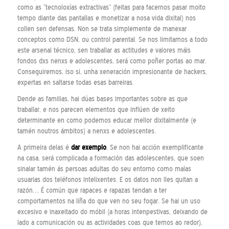
como as “tecnoloxías extractivas” (feitas para facernos pasar moito
tempo diante das pantallas e monetizar a nosa vida dixital) nos
collen sen defensas. Non se trata simplemente de manexar
conceptos como DSN, ou control parental. Se nos limitamos a todo
este arsenal técnico, sen traballar as actitudes e valores máis
fondos dxs nenxs e adolescentes, será como poñer portas ao mar.
Conseguiremos, iso si, unha xeneración impresionante de hackers,
expertas en saltarse todas esas barreiras.
Dende as familias, hai dúas bases importantes sobre as que
traballar, e nos parecen elementos que inflúen de xeito
determinante en como podemos educar mellor dixitalmente (e
tamén noutros ámbitos) a nenxs e adolescentes.
A primeira delas é
dar exemplo
. Se non hai acción exemplificante
na casa, será complicada a formación das adolescentes, que soen
sinalar tamén ás persoas adultas do seu entorno como malas
usuarias dos teléfonos intelixentes. E os datos non lles quitan a
razón… É común que rapaces e rapazas tendan a ter
comportamentos na liña do que ven no seu fogar. Se hai un uso
excesivo e inaxeitado do móbil (a horas intenpestivas, deixando de
lado a comunicación ou as actividades coas que temos ao redor),