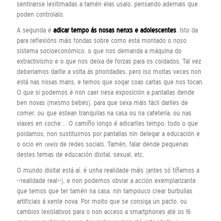
sentiranse lexitimadas a tamén elas usalo, pensando ademais que
poden controlalo.
A segunda é
adicar tempo
ás nosas nenxs e adolescentes
. Isto da
para reflexións máis fondas sobre como está montado o noso
sistema socioeconómico, o que nos demanda a máquina do
extractivismo e o que nos deixa de forzas para os coidados. Tal vez
deberiamos darlle a volta ás prioridades, pero iso moitas veces non
está nas nosas mans, e temos que xogar coas cartas que nos tocan.
O que si podemos é non caer nesa exposición a pantallas dende
ben novas (mesmo bebés), para que sexa máis fácil darlles de
comer, ou que estean tranquilas na casa ou na cafetería, ou nas
viaxes en coche… O camiño longo é adicarlles tempo, todo o que
poidamos, non sustituirnos por pantallas nin delegar a educación e
o ocio en
reels
de redes sociais. Tamén, falar dende pequenas
destes temas de educación dixital, sexual, etc.
O mundo dixital está aí, é unha realidade máis (antes só tiñamos a
«realidade real»), e non podemos obviar a acción exemplarizante
que temos que ter tamén na casa, nin tampouco crear burbullas
artificiais á xente nova. Por moito que se consiga un pacto, ou
cambios lexislativos para o non acceso a smartphones até os 16