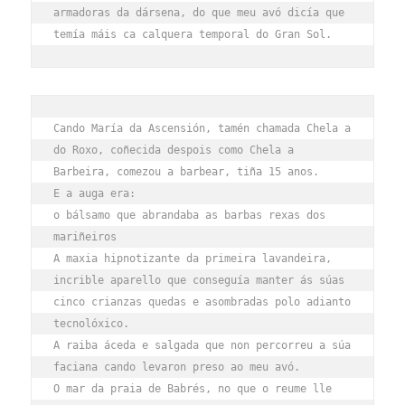
armadoras da dársena, do que meu avó dicía que 
temía máis ca calquera temporal do Gran Sol.
Cando María da Ascensión, tamén chamada Chela a 
do Roxo, coñecida despois como Chela a 
Barbeira, comezou a barbear, tiña 15 anos.
E a auga era:
o bálsamo que abrandaba as barbas rexas dos 
mariñeiros
A maxia hipnotizante da primeira lavandeira, 
incrible aparello que conseguía manter ás súas 
cinco crianzas quedas e asombradas polo adianto 
tecnolóxico.
A raiba áceda e salgada que non percorreu a súa 
faciana cando levaron preso ao meu avó.
O mar da praia de Babrés, no que o reume lle 