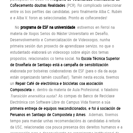
Coñecemento doutras Realidades
(PCR). Foi complicado seleccionar
entre os bos perfiles das candidatas, pero finalmente Alba C, Rubén
e e Alba V. foron as seleccionadas. Pronto as coñeceredes!
No
programa de ESF na universidade
, estivemos en Ferrol na
materia de Xogos Serios do Máster Universitario en Deseño,
Desenvolvemento e Comercialización de Videoxogos, nunha
primeira sesión dun proxecto de aprendizaxe servizo, no que o
estudantado elaborará un videoxogo sobre algún dos temas
propostos, relacionados co tema social. Na
Escola Técnica Superior
de Enxeñaría de Santiago está a campaña de sensibilización
elaborada por bolseiras colaboradoras de ESF (para o día da auga
están organizando tamén cousiñas!). Tamén nesta escola, tivemos
un
Repair Café de electrónica e bicicletas coa asociación
Composcleta
e, dentro da materia de Aula Profesional, o faladoiro
Transición enerxética xusta?
. As compas do Banco de Reciclaxe
Electrónica con Software Libre do Campus Vida fixeron a súa
primeira entrega de equipos reacondicionados, e foi á sociación de
Peruanos en Santiago de Compostela y Ames
. Ademais, tivemos
tempo para mandar unhas recomendacións ás candidatas á reitoría
da USC, relacionadas coa pouca presenza dos dereitos humanos e a