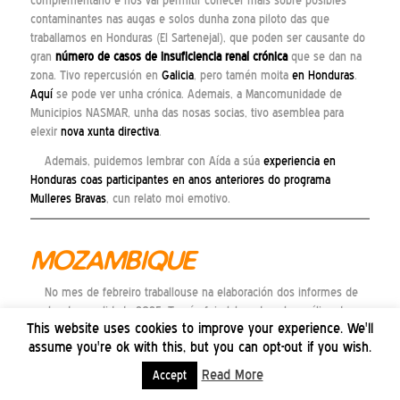
complementario e nos vai permitir coñecer máis sobre posibles
contaminantes nas augas e solos dunha zona piloto das que
traballamos en Honduras (El Sartenejal), que poden ser causante do
gran
número de casos de insuficiencia renal crónica
que se dan na
zona. Tivo repercusión en
Galicia
, pero tamén moita
en Honduras
.
Aquí
se pode ver unha crónica. Ademais, a Mancomunidade de
Municipios NASMAR, unha das nosas socias, tivo asemblea para
elexir
nova xunta directiva
.
Ademais, puidemos lembrar con Aída a súa
experiencia en
Honduras coas participantes en anos anteriores do programa
Mulleres Bravas
, cun relato moi emotivo.
MOZAMBIQUE
No mes de febreiro traballouse na elaboración dos informes de
peche da anualidade 2025. Tamén foi elaborada unha análise da
This website uses cookies to improve your experience. We'll
continuidade das accións de apoio as Administracións Rexionais da
assume you're ok with this, but you can opt-out if you wish.
Auga de Mozambique (ARAs), valorando a situación actual e os
avances acadados ata o momento, o modelo de cooperación para o
Read More
Accept
desenvolvemento que estamos a realizar (Cooperación Técnica) e o