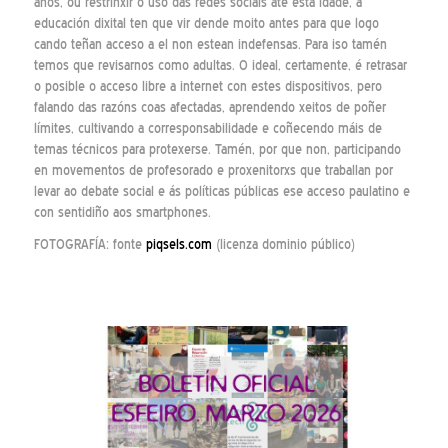
anos, ou restrinxir o uso das redes sociais até esta idade, a
educación dixital ten que vir dende moito antes para que logo
cando teñan acceso a el non estean indefensas. Para iso tamén
temos que revisarnos como adultas. O ideal, certamente, é retrasar
o posible o acceso libre a internet con estes dispositivos, pero
falando das razóns coas afectadas, aprendendo xeitos de poñer
límites, cultivando a corresponsabilidade e coñecendo máis de
temas técnicos para protexerse. Tamén, por que non, participando
en movementos de profesorado e proxenitorxs que traballan por
levar ao debate social e ás políticas públicas ese acceso paulatino e
con sentidiño aos smartphones.
FOTOGRAFÍA: fonte
piqsels.com
(licenza dominio público)