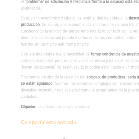
el
“problema” de adaptación y resiliencia frente a la escasez está e
abundancia.
En el plano económico y laboral, se abrió el debate sobre si la
desco
producción
. Se apuntó a la economía social como una vía para trans
cuestionando la utilidad de ciertos empleos. Esto conectó con la refl
bien, la sociedad actual premia y refuerza ciertos comportamientos fr
fuertes, en un marco aún muy patriarcal.
Otro eje importante fue la necesidad de
tomar conciencia de nuestr
corresponsabilidad, pero muchas veces se utiliza para alejar las c
“hacen desaparecer” los residuos). Esto podría estar ligado a un mo
Finalmente, se abordó la cuestión del
colapso: de producirse, sería m
se están agotando
. Además, los sistemas complejos son altamente in
deseable reconstruir una sociedad como la actual, abriendo la puert
cuidados.
Etiquetas:
ciberfaladoiros
,
medio ambiente
Compartir esta entrada