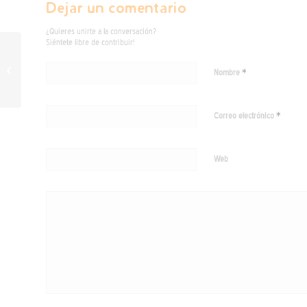
Dejar un comentario
¿Quieres unirte a la conversación?
Siéntete libre de contribuir!
Nueva herramienta libre
Revolution Domes.
*
Nombre
Diseña estructuras tipo
Domo de forma...
*
Correo electrónico
Web