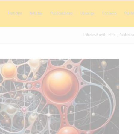
n
Participa
Noticias
Publicaciones
Usuarias
Contacto
Punto 
Usted está aquí:
Inicio
/
Destacada