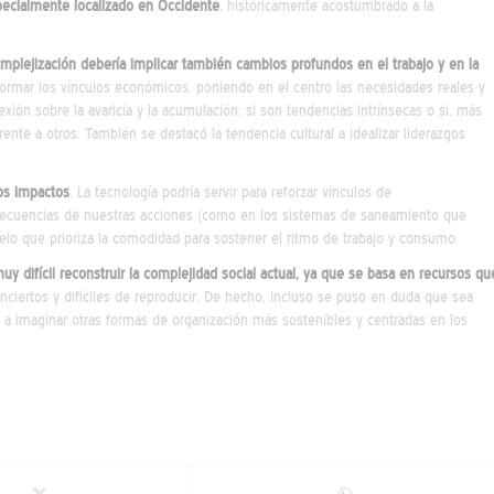
specialmente localizado en Occidente
, históricamente acostumbrado a la
mplejización debería implicar también cambios profundos en el trabajo y en la
formar los vínculos económicos, poniendo en el centro las necesidades reales y
exión sobre la avaricia y la acumulación: si son tendencias intrínsecas o si, más
ente a otros. También se destacó la tendencia cultural a idealizar liderazgos
os impactos
. La tecnología podría servir para reforzar vínculos de
onsecuencias de nuestras acciones (como en los sistemas de saneamiento que
delo que prioriza la comodidad para sostener el ritmo de trabajo y consumo.
uy difícil reconstruir la complejidad social actual, ya que se basa en recursos qu
ciertos y difíciles de reproducir. De hecho, incluso se puso en duda que sea
a a imaginar otras formas de organización más sostenibles y centradas en los