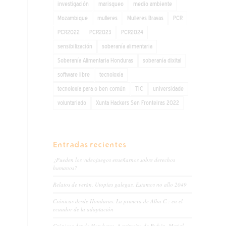
investigación
marisqueo
medio ambiente
Mozambique
mulleres
Mulleres Bravas
PCR
PCR2022
PCR2023
PCR2024
sensibilización
soberanía alimentaria
Soberanía Alimentaria Honduras
soberanía dixital
software libre
tecnoloxía
tecnoloxía para o ben común
TIC
universidade
voluntariado
Xunta Hackers Sen Fronteiras 2022
Entradas recientes
¿Pueden los videojuegos enseñarnos sobre derechos
humanos?
Relatos de verán. Utopías galegas. Estamos no allo 2049
Crónicas desde Honduras. La primera de Alba C.: en el
ecuador de la adaptación
Crónicas dende Honduras. A primeira de Rubén. Matial