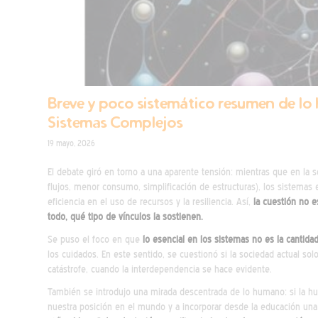
Breve y poco sistemático resumen de lo 
Sistemas Complejos
19 mayo, 2026
El debate giró en torno a una aparente tensión: mientras que en la
flujos, menor consumo, simplificación de estructuras), los sistema
eficiencia en el uso de recursos y la resiliencia. Así,
la cuestión no 
todo, qué tipo de vínculos la sostienen.
Se puso el foco en que
lo esencial en los sistemas no es la cantida
los cuidados. En este sentido, se cuestionó si la sociedad actual sol
catástrofe, cuando la interdependencia se hace evidente.
También se introdujo una mirada descentrada de lo humano: si la huma
nuestra posición en el mundo y a incorporar desde la educación una 