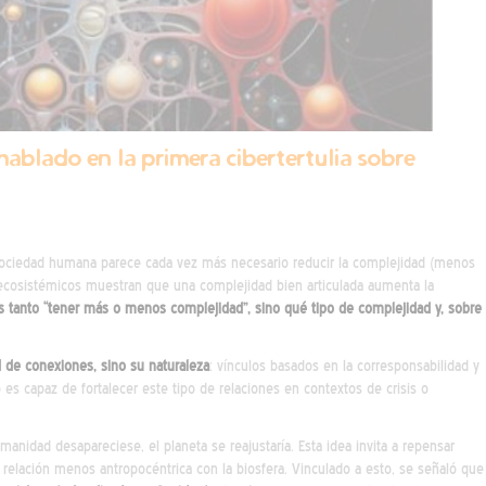
hablado en la primera cibertertulia sobre
 sociedad humana parece cada vez más necesario reducir la complejidad (menos
s ecosistémicos muestran que una complejidad bien articulada aumenta la
es tanto “tener más o menos complejidad”, sino qué tipo de complejidad y, sobre
d de conexiones, sino su naturaleza
: vínculos basados en la corresponsabilidad y
o es capaz de fortalecer este tipo de relaciones en contextos de crisis o
nidad desapareciese, el planeta se reajustaría. Esta idea invita a repensar
relación menos antropocéntrica con la biosfera. Vinculado a esto, se señaló que