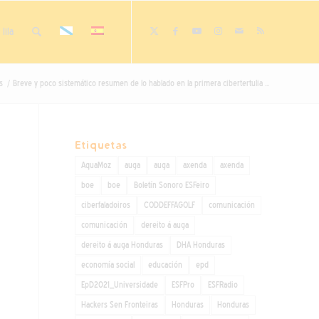
lila
s
/
Breve y poco sistemático resumen de lo hablado en la primera cibertertulia ...
Etiquetas
AquaMoz
auga
auga
axenda
axenda
boe
boe
Boletín Sonoro ESFeiro
ciberfaladoiros
CODDEFFAGOLF
comunicación
comunicación
dereito á auga
dereito á auga Honduras
DHA Honduras
economía social
educación
epd
EpD2021_Universidade
ESFPro
ESFRadio
Hackers Sen Fronteiras
Honduras
Honduras