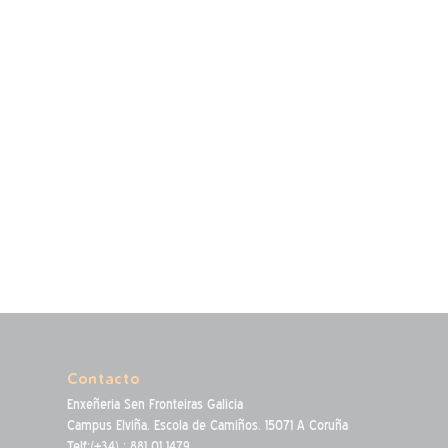
Contacto
Enxeñeria Sen Fronteiras Galicia
Campus Elviña. Escola de Camiños. 15071 A Coruña
Telf:(+34) : 881 01 1479