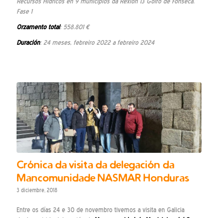
Recursos Hídricos en 9
municipios
d
a Rexi
ón
13 Golfo de Fonseca
.
Fase 1
Orzamento
total
:
558.801
€
Duración
: 24 meses, febreiro 2022 a febreiro 2024
Crónica da visita da delegación da
Mancomunidade NASMAR Honduras
3 diciembre, 2018
Entre os días 24 e 30 de novembro tivemos a visita en Galicia