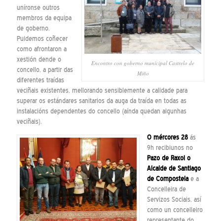
uníronse outros
membros da equipa
de goberno.
Puidemos coñecer
como afrontaron a
xestión dende o
Encontro con goberno municipal Castrelo de
concello, a partir das
Miño
diferentes traídas
veciñais existentes, mellorando sensiblemente a calidade para
superar os estándares sanitarios da auga da traída en todas as
instalacións dependentes do concello (aínda quedan algunhas
veciñais).
O mércores 28
ás
9h recibiunos no
Pazo de Raxoi o
Alcalde de Santiago
de Compostela
e a
Concelleira de
Servizos Sociais, así
como un concelleiro
representante do