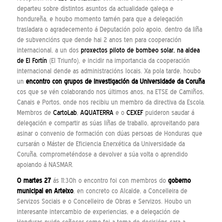
departeu sobre distintos asuntos da actualidade galega e
hondureña, e houbo momento tamén para que a delegación
trasladara o agradecemento á Deputación polo apoio, dentro da liña
de subvencións que dende hai 2 anos ten para cooperación
internacional, a un dos
proxectos piloto de bombeo solar, na aldea
de El Fortín
(El Triunfo), e incidir na importancia da cooperación
internacional dende as administracións locais. Xa pola tarde, houbo
un
encontro con grupos de investigación da Universidade da Coruña
cos que se vén colaborando nos últimos anos, na ETSE de Camiños,
Canais e Portos, onde nos recibiu un membro da directiva da Escola.
Membros de
CartoLab
,
AQUATERRA
e o
CEXEF
puideron saudar á
delegación e compartir as súas liñas de traballo, aproveitando para
asinar o convenio de formación con dúas persoas de Honduras que
cursarán o Máster de Eficiencia Enerxética da Universidade da
Coruña, comprometéndose a devolver a súa volta o aprendido
apoiando á NASMAR.
O martes 27
ás 11:30h o encontro foi con membros do
goberno
municipal en
Arteixo
, en concreto co Alcalde, a Concelleira de
Servizos Sociais e o Concelleiro de Obras e Servizos. Houbo un
interesante intercambio de experiencias, e a delegación de