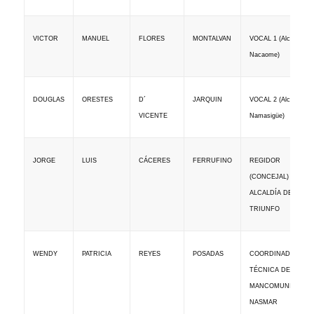
VICTOR
MANUEL
FLORES
MONTALVAN
VOCAL 1 (Alcalde de
Nacaome)
VOCAL 2
(Alcalde de
DOUGLAS
ORESTES
D´
JARQUIN
Namasigüe)
VICENTE
JORGE
LUIS
CÁCERES
FERRUFINO
REGIDOR
(CONCEJAL) DE
ALCALDÍA DE EL
TRIUNFO
WENDY
PATRICIA
REYES
POSADAS
COORDINADORA
TÉCNICA DE LA
MANCOMUNIDAD
NASMAR