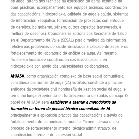
de auga (tutoría dos técnicos na execución de obras exemplo de
boas prácticas, acompañamento aos equipos técnicos, coordinación
dás capacitacións: hidroxeoloxía, calidade de auga e saúde, sistemas
de información xeográfica, formulación de proxectos con enfoque
de dereitos, bo goberno, xénero, outros aspectos transversais, e
mellora de deseños). Coordinará as accións coa Secretaría de Salud
en el Departamento de Valle (SESAL) para a mellora dá información
relativa aos problemas de saúde vinculados á calidade de auga, e ou
fortalecemento do laboratorio de análise de auga. Así mesmo
facilitará a loxística e coordinación dás investigacións en
hidroxeoloxía con apoio dás universidades colaboradoras.
AHJASA
, como organización complexa de base social comunitaria,
constituída por xuntas de auga (JA) veciñais, constitúe a principal
entidade dá sociedade civil hondureña de xestión social dá auga, e
ten unha longa experiencia en fortalecemento de xuntas de auga. O
papel de AHJASA será
establecer e asentar a metodoloxía de
formación en terreo do
persoal técnico comunitario de JA
,
principalmente a aplicación práctica dás capacitacións a través do
fortalecemento de comunidades modelo. Tamén liderará o seu
proceso de fortalecemento interno: técnico-administrativo, de
coordinación interna e de cohesión social.