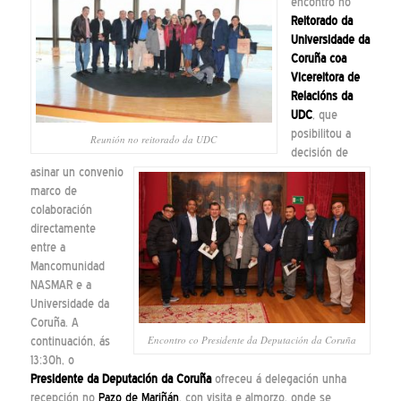
encontro no
Reitorado da
Universidade da
Coruña
coa
Vicereitora de
Relacións da
UDC
, que
posibilitou a
Reunión no reitorado da UDC
decisión de
asinar un convenio
marco de
colaboración
directamente
entre a
Mancomunidad
NASMAR e a
Universidade da
Coruña. A
Encontro co Presidente da Deputación da Coruña
continuación, ás
13:30h, o
Presidente da Deputación da Coruña
ofreceu á delegación unha
recepción no
Pazo de Mariñán
, con visita e almorzo, onde se