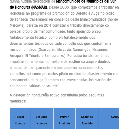
dunha nutrida delegación da
Mancomunidad de Municipios del Sur
de Honduras (NASMAR)
. Desde 2008, que comezamos a traballar en
Honduras no programa de promoción do Dereito á Auga no Golfo
de Fonseca, traballamos en concellos desta mancomunidade (no de
Marcovia), para xa en 2014 comezar o traballo directamente co
persoal propio da mancomunidade, tanto apoiando o seu
fortalecemento técnico, como en fortalecemento dos
departamentos técnicos de cada concello dos que conforman a
mancomunidade (Goascorán, Marcovia, Namasigüe, Nacaome,
Amapala, El Triunfo e San Lorenzo). Por outra banda, tamén se
impulsan ferramentas de mellora da xestión da auga e doutros
ámbitos da transparencia e a boa gobernanza dende estes
concellos, así como proxectos piloto no eido do abastecemento e o
saneamento de auga (bombeo con enerxía solar, instalación de
contadores, latrinas secas, etc.).
A delegación hondureña estivo constituída polos seguintes
membros:
Primer
Segundo
Primer
Segundo
CARGO
Nombre
Nombre
Apellido
Apellido