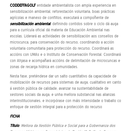
CODDEFFAGOLF
entidade ambientalista con ampla experiencia en
sensibilización ambiental, reforestación voluntaria, boas prácticas
agrícolas e manexo de conflitos, executará a compoñente de
sensibilización ambiental
, definindo contidos sobre o ciclo dá auga
para a currícula oficial dá materia de Educación Ambiental nas
escolas. Liderará as actividades de sensibilización aos consellos de
microcunca, para conservación do recurso, coordinando a acción
voluntaria comunitaria para protección do recurso. Coordinará as
accións con UMAs e o Instituto de Conservación Forestal. Coordinará
con Ahjasa e acompañará accións de delimitación de microcuncas e
zonas de recarga hídrica en comunidades.
Nesta fase, preténdese dar un salto cuantitativo da capacidade de
mobilización de recursos para sistemas de auga, cualitativo en canto
á xestión pública de calidade, avanzar na sustentabilidade de
xestores sociais da auga, e unha mellora substancial nas alianzas
interinstitucionales, e incorpórase con máis intensidade o traballo co
enfoque de xestión integral para a protección do recurso
FICHA
Título
: Mellora da Xestión Pública e Social para a Goberna
nza
dos