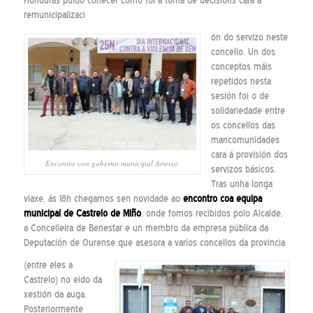
Honduras puido coñecer como foi a toma de decisións cara a
remunicipalizaci
ón do servizo neste
concello. Un dos
conceptos máis
repetidos nesta
sesión foi o de
solidariedade entre
os concellos das
mancomunidades
cara á provisión dos
Encontro con goberno municipal Arteixo
servizos básicos.
Tras unha longa
viaxe, ás 18h chegamos sen novidade ao
encontro coa equipa
municipal de
Castrelo de Miño
, onde fomos recibidos polo Alcalde,
a Concelleira de Benestar e un membro da empresa pública da
Deputación de Ourense que asesora a varios concellos da provincia
(entre eles a
Castrelo) no eido da
xestión da auga.
Posteriormente