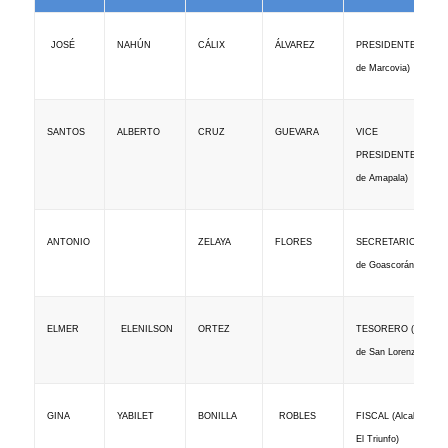
JOSÉ
NAHÚN
CÁLIX
ÁLVAREZ
PRESIDENTE (Alcald
de Marcovia)
SANTOS
ALBERTO
CRUZ
GUEVARA
VICE
PRESIDENTE (Alcald
de Amapala)
ANTONIO
ZELAYA
FLORES
SECRETARIO (Alcald
de Goascorán)
ELENILSON
ELMER
ORTEZ
TESORERO (Alcalde
de San Lorenzo)
ROBLES
GINA
YABILET
BONILLA
FISCAL (Alcaldesa de
El Triunfo)