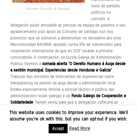
resto de partidos
Encontro Concello de Santiago
políticos no
concello. A
delegación puido amosarlle ás persoas da equipa de goberno o seu
agradecemento polo apoio do Concello de Santiago nun dos
proxectos que se estiveron a desenvolver no derradeiro ano pola
Mancomunidad NASMAR, apoiado cunha liña de subvencións para
cooperación internacional da que en 2017 sacaran a primeira
convocatoria. A continuación, na Escola Galega de Administración
Pública, tivemos a
xornada aberta “O Dereito Humano á Auga desde
a xestión municipal. Experiencias desde Honduras e Galicia”
.
Tratouse dun encontro de intercambio de experiencias sobre
transparencia na xestión da auga dende a administración local.
Estaba especialmente dirixido a persoal técnico e político das
administracións locais galegas e do
Fondo Galego de Cooperación e
Solidariedade
. Tamén serviu para que a delegación coñecera ao
personal de Fondo Galego
This website uses cookies to improve your experience. We'll
assume you're ok with this, but you can opt-out if you wish.
e ao seu presidente, o
Alcalde de Nigrán, e lle
Read More
Accept
agradecese o apoio do