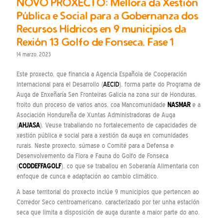
NOVO PROXECTO: Mellora da Xestión
Pública e Social para a Gobernanza dos
Recursos Hídricos en 9 municipios da
Rexión 13 Golfo de Fonseca. Fase 1
14 marzo, 2023
Este proxecto, que financia a Agencia Española de Cooperación
Internacional para el Desarrollo (
AECID
), forma parte do Programa de
Auga de Enxeñaría Sen Fronteiras Galicia na zona sur de Honduras,
froito dun proceso de varios anos, coa Mancomunidade
NASMAR
e a
Asociación Hondureña de Xuntas Administradoras de Auga
(
AHJASA
). Veuse traballando no fortalecemento de capacidades de
xestión pública e social para a xestión da auga en comunidades
rurais. Neste proxecto, súmase o Comité para a Defensa e
Desenvolvemento da Flora e Fauna do Golfo de Fonseca
(
CODDEFFAGOLF
), co que se traballou en Soberanía Alimentaria con
enfoque de cunca e adaptación ao cambio climático.
A base territorial do proxecto inclúe 9 municipios que pertencen ao
Corredor Seco centroamericano, caracterizado por ter unha estación
seca que limita a disposición de auga durante a maior parte do ano.