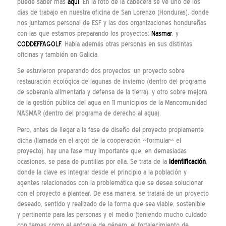
puede saber más
aquí
. En la foto de la cabecera se ve uno de los
días de trabajo en nuestra oficina de San Lorenzo (Honduras), donde
nos juntamos personal de ESF y las dos organizaciones hondureñas
con las que estamos preparando los proyectos:
Nasmar
, y
CODDEFFAGOLF
. Había además otras personas en sus distintas
oficinas y también en Galicia.
Se estuvieron preparando dos proyectos: un proyecto sobre
restauración ecológica de lagunas de invierno (dentro del programa
de soberanía alimentaria y defensa de la tierra), y otro sobre mejora
de la gestión pública del agua en 11 municipios de la Mancomunidad
NASMAR (dentro del programa de derecho al agua).
Pero, antes de llegar a la fase de diseño del proyecto propiamente
dicha (llamada en el argot de la cooperación «formular» el
proyecto), hay una fase muy importante que, en demasiadas
ocasiones, se pasa de puntillas por ella. Se trata de la
identificación
,
donde la clave es integrar desde el principio a la población y
agentes relacionados con la problemática que se desea solucionar
con el proyecto a plantear. De esa manera, se tratará de un proyecto
deseado, sentido y realizado de la forma que sea viable, sostenible
y pertinente para las personas y el medio (teniendo mucho cuidado
con temas como el enfoque de género, el fortalecimiento de