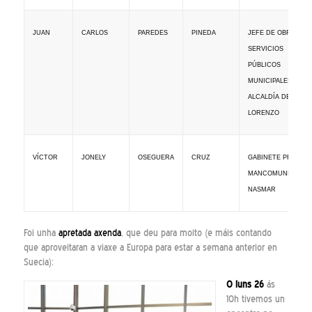
JUAN
CARLOS
PAREDES
PINEDA
JEFE DE OBRAS Y
SERVICIOS
PÚBLICOS
MUNICIPALES DE L
ALCALDÍA DE SAN
LORENZO
VÍCTOR
JONELY
OSEGUERA
CRUZ
GABINETE PRENSA
MANCOMUNIDAD
NASMAR
Foi unha
apretada axenda
, que deu para moito (e máis contando
que aproveitaran a viaxe a Europa para estar a semana anterior en
Suecia):
O luns 26
ás
10h tivemos un