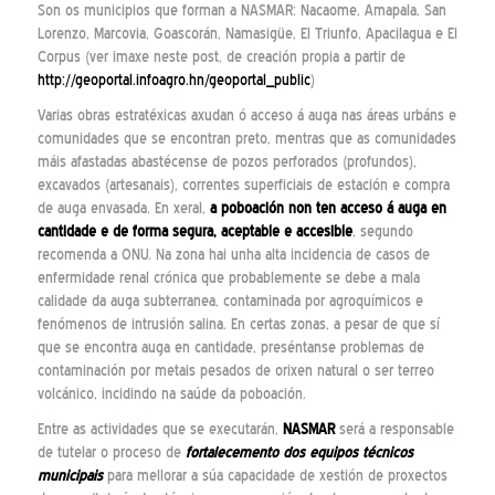
Son os municipios que forman a NASMAR: Nacaome, Amapala, San
Lorenzo, Marcovia, Goascorán, Namasigüe, El Triunfo, Apacilagua e El
Corpus (ver imaxe neste post, de creación propia a partir de
http://geoportal.infoagro.hn/geoportal_public
)
Varias obras estratéxicas axudan ó acceso á auga nas áreas urbáns e
comunidades que se encontran preto, mentras que as comunidades
máis afastadas abastécense de pozos perforados (profundos),
excavados (artesanais), correntes superficiais de estación e compra
de auga envasada. En xeral,
a poboación non ten acceso á auga en
cantidade e de forma segura, aceptable e accesible
, segundo
recomenda a ONU. Na zona hai unha alta incidencia de casos de
enfermidade renal crónica que probablemente se debe a mala
calidade da auga subterranea, contaminada por agroquímicos e
fenómenos de intrusión salina. En certas zonas, a pesar de que sí
que se encontra auga en cantidade, preséntanse problemas de
contaminación por metais pesados de orixen natural o ser terreo
volcánico, incidindo na saúde da poboación.
Entre as actividades que se executarán,
NASMAR
será a responsable
de tutelar o proceso de
fortalecemento dos equipos técnicos
municipais
para mellorar a súa capacidade de xestión de proxectos