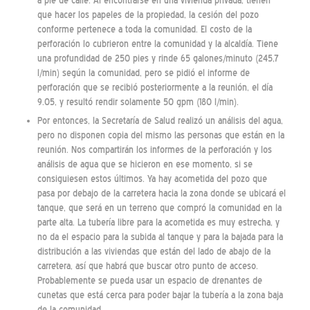
a pie de calle. Al encontrarse en una vivienda privada, tienen
que hacer los papeles de la propiedad, la cesión del pozo
conforme pertenece a toda la comunidad. El costo de la
perforación lo cubrieron entre la comunidad y la alcaldía. Tiene
una profundidad de 250 pies y rinde 65 galones/minuto (245,7
l/min) según la comunidad, pero se pidió el informe de
perforación que se recibió posteriormente a la reunión, el día
9.05, y resultó rendir solamente 50 gpm (180 l/min).
Por entonces, la Secretaría de Salud realizó un análisis del agua,
pero no disponen copia del mismo las personas que están en la
reunión. Nos compartirán los informes de la perforación y los
análisis de agua que se hicieron en ese momento, si se
consiguiesen estos últimos. Ya hay acometida del pozo que
pasa por debajo de la carretera hacia la zona donde se ubicará el
tanque, que será en un terreno que compró la comunidad en la
parte alta. La tubería libre para la acometida es muy estrecha, y
no da el espacio para la subida al tanque y para la bajada para la
distribución a las viviendas que están del lado de abajo de la
carretera, así que habrá que buscar otro punto de acceso.
Probablemente se pueda usar un espacio de drenantes de
cunetas que está cerca para poder bajar la tubería a la zona baja
de la comunidad.