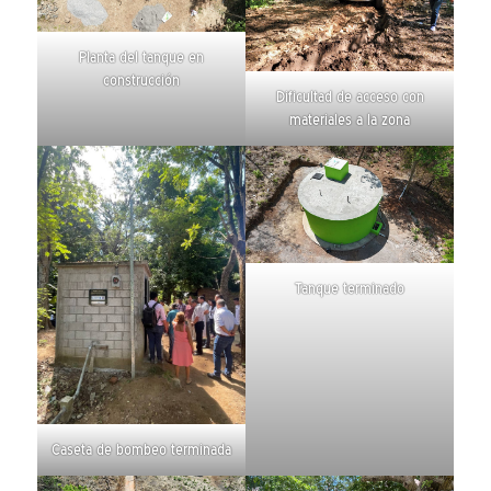
Planta del tanque en
construcción
Dificultad de acceso con
materiales a la zona
Tanque terminado
Caseta de bombeo terminada