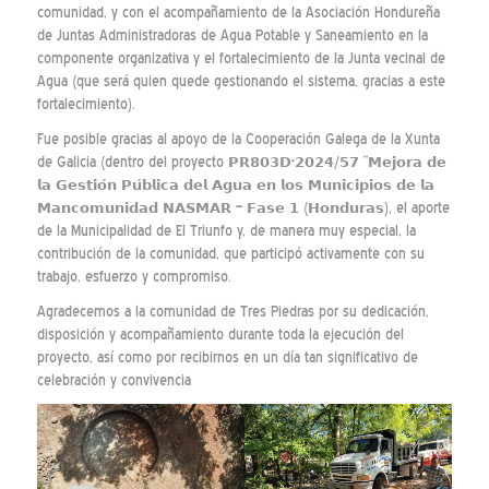
comunidad, y con el acompañamiento de la Asociación Hondureña
de Juntas Administradoras de Agua Potable y Saneamiento en la
componente organizativa y el fortalecimiento de la Junta vecinal de
Agua (que será quien quede gestionando el sistema, gracias a este
fortalecimiento).
Fue posible gracias al apoyo de la Cooperación Galega de la Xunta
de Galicia (dentro del proyecto 𝗣𝗥𝟴𝟬𝟯𝗗-𝟮𝟬𝟮𝟰/𝟱𝟳 “𝗠𝗲𝗷𝗼𝗿𝗮 𝗱𝗲
𝗹𝗮 𝗚𝗲𝘀𝘁𝗶𝗼́𝗻 𝗣𝘂́𝗯𝗹𝗶𝗰𝗮 𝗱𝗲𝗹 𝗔𝗴𝘂𝗮 𝗲𝗻 𝗹𝗼𝘀 𝗠𝘂𝗻𝗶𝗰𝗶𝗽𝗶𝗼𝘀 𝗱𝗲 𝗹𝗮
𝗠𝗮𝗻𝗰𝗼𝗺𝘂𝗻𝗶𝗱𝗮𝗱 𝗡𝗔𝗦𝗠𝗔𝗥 – 𝗙𝗮𝘀𝗲 𝟭 (𝗛𝗼𝗻𝗱𝘂𝗿𝗮𝘀), el aporte
de la Municipalidad de El Triunfo y, de manera muy especial, la
contribución de la comunidad, que participó activamente con su
trabajo, esfuerzo y compromiso.
Agradecemos a la comunidad de Tres Piedras por su dedicación,
disposición y acompañamiento durante toda la ejecución del
proyecto, así como por recibirnos en un día tan significativo de
celebración y convivencia