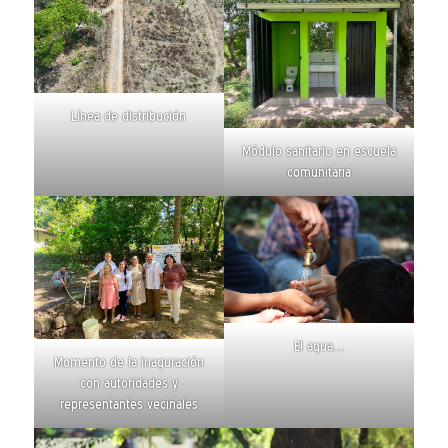
Línea de distribución
Módulo sanitario en escuela
comunitaria
El agua…
Momento de la inaguración
con autoridades y
representantes vecinales