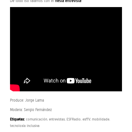
De todo iso falamos con el
nesta entrevista
!
Produce: Jorge Lama
Modera: Sergio Fernández
Etiquetas:
comunicación
,
entrevistas
,
ESFRadio
,
esfTV
,
mobilidade
,
tecnoloxía inclusiva