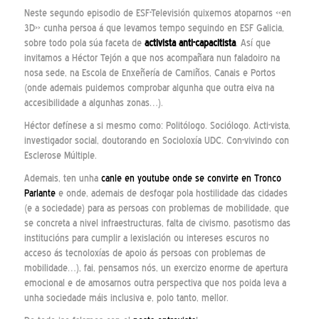
Neste segundo episodio de ESF-Televisión quixemos atoparnos «en
3D» cunha persoa á que levamos tempo seguindo en ESF Galicia,
sobre todo pola súa faceta de
activista anti-capacitista
. Así que
invitamos a Héctor Tejón a que nos acompañara nun faladoiro na
nosa sede, na Escola de Enxeñería de Camiños, Canais e Portos
(onde ademais puidemos comprobar algunha que outra eiva na
accesibilidade a algunhas zonas…).
Héctor defínese a si mesmo como: Politólogo. Sociólogo. Acti-vista,
investigador social, doutorando en Socioloxía UDC. Con-vivindo con
Esclerose Múltiple.
Ademais, ten unha
canle en youtube onde se convirte en Tronco
Parlante
e onde, ademais de desfogar pola hostilidade das cidades
(e a sociedade) para as persoas con problemas de mobilidade, que
se concreta a nivel infraestructuras, falta de civismo, pasotismo das
institucións para cumplir a lexislación ou intereses escuros no
acceso ás tecnoloxías de apoio ás persoas con problemas de
mobilidade…), fai, pensamos nós, un exercizo enorme de apertura
emocional e de amosarnos outra perspectiva que nos poida leva a
unha sociedade máis inclusiva e, polo tanto, mellor.