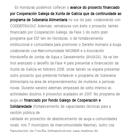
En Honduras podemos coñecer o
avance do proxecto financiado
por Cooperación Galega da Xunta de Galicia que da continuidade ao
programa de Soberanía Alimentaria
no sur do país, colaborando con
CODDEFFAGOLF. Ademais, rematouse con éxito o proxecto, tamén
financiado por Cooperación Galega, da Fase 3 do outro gran
programa que ESF ten en Honduras, o de fortalecemento
institucional e comunitaria para promover o Dereito Humano á Auga,
colaborando coa Mancomunidade NASMAR e a Asociación
Hondureña de Juntas de Agua y Saneamiento (AHJASA). Xa se ten
moi avanzado o deseño da Fase 4 para presentar a financiación da
Xunta de Galicia en febreiro 2018, onde tamén se espera presentar
outro proxecto que pretende fortalecer o programa de Soberanía
Alimentaria na área de emprendementos de mulleres e persoas
novas. Durante xaneiro ademais empezará de xeito intenso as
actividades doutros 4 proxectos acadados en 2017. No programa de
auga un
financiado por Fondo Galego de Cooperación e
Solidariedade
(
Fortalecemento de capacidades técnicas para a
xestión pública de
calidade en proxectos de abastecemento de auga a comunidades
rurais, nos 7 municipios da mancomunidade Nasmar
), outro coa
Deputación da Coruña (
Infraestruturas para mellora do