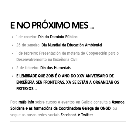
E NO PRÓXIMO MES …
1 de xaneiro:
Día do Dominio Público
26 de xaneiro:
Día Mundial da Educación Ambiental
1 de febreiro: Presentación da materia de Cooperación para o
Desenvolvemento na Enxeñería Civil
2 de febreiro:
Día dos Humedais
E LEMBRADE QUE 2018 É O ANO DO XXV ANIVERSARIO DE
ENXEÑERÍA SEN FRONTEIRAS. XA SE ESTÁN A ORGANIZAR OS
FESTEXOS…
Para
máis info
sobre cursos e eventos en Galicia consulta a
Axenda
Solidaria
e as
formacións
da Coordinadora Galega de ONGD
, ou
segue as nosas redes sociais
Facebook
e
Twitter
.