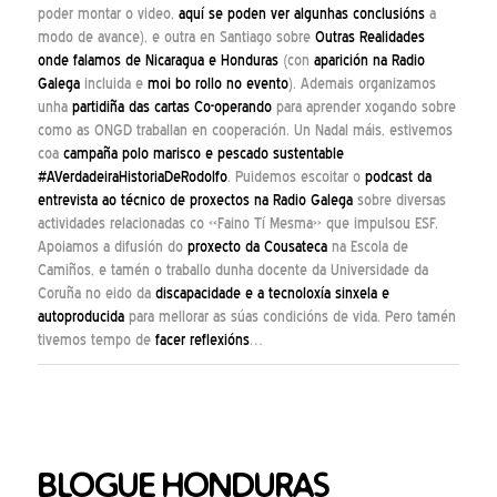
poder montar o video,
aquí se poden ver algunhas conclusións
a
modo de avance), e outra en Santiago sobre
Outras Realidades
onde falamos de Nicaragua e Honduras
(con
aparición na Radio
Galega
incluida e
moi bo rollo no evento
). Ademais organizamos
unha
partidiña das cartas Co-operando
para aprender xogando sobre
como as ONGD traballan en cooperación. Un Nadal máis, estivemos
coa
campaña polo marisco e pescado sustentable
#AVerdadeiraHistoriaDeRodolfo
. Puidemos escoitar o
podcast da
entrevista ao técnico de proxectos na Radio Galega
sobre diversas
actividades relacionadas co «Faino Tí Mesma» que impulsou ESF.
Apoiamos a difusión do
proxecto da Cousateca
na Escola de
Camiños, e tamén o traballo dunha docente da Universidade da
Coruña no eido da
discapacidade e a tecnoloxía sinxela e
autoproducida
para mellorar as súas condicións de vida. Pero tamén
tivemos tempo de
facer reflexións
…
BLOGUE HONDURAS