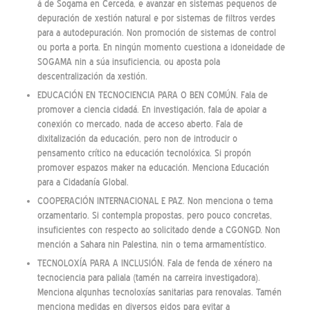
á de Sogama en Cerceda, e avanzar en sistemas pequenos de
depuración de xestión natural e por sistemas de filtros verdes
para a autodepuración. Non promoción de sistemas de control
ou porta a porta. En ningún momento cuestiona a idoneidade de
SOGAMA nin a súa insuficiencia, ou aposta pola
descentralización da xestión.
EDUCACIÓN EN TECNOCIENCIA PARA O BEN COMÚN. Fala de
promover a ciencia cidadá. En investigación, fala de apoiar a
conexión co mercado, nada de acceso aberto. Fala de
dixitalización da educación, pero non de introducir o
pensamento crítico na educación tecnolóxica. Si propón
promover espazos maker na educación. Menciona Educación
para a Cidadanía Global.
COOPERACIÓN INTERNACIONAL E PAZ. Non menciona o tema
orzamentario. Si contempla propostas, pero pouco concretas,
insuficientes con respecto ao solicitado dende a CGONGD. Non
mención a Sahara nin Palestina, nin o tema armamentístico.
TECNOLOXÍA PARA A INCLUSIÓN. Fala de fenda de xénero na
tecnociencia para paliala (tamén na carreira investigadora).
Menciona algunhas tecnoloxías sanitarias para renovalas. Tamén
menciona medidas en diversos eidos para evitar a