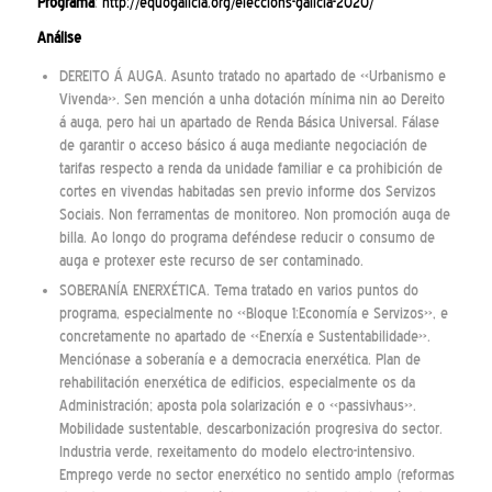
Programa
:
http://equogalicia.org/eleccions-galicia-2020/
Análise
DEREITO Á AUGA. Asunto tratado no apartado de «Urbanismo e
Vivenda». Sen mención a unha dotación mínima nin ao Dereito
á auga, pero hai un apartado de Renda Básica Universal. Fálase
de garantir o acceso básico á auga mediante negociación de
tarifas respecto a renda da unidade familiar e ca prohibición de
cortes en vivendas habitadas sen previo informe dos Servizos
Sociais. Non ferramentas de monitoreo. Non promoción auga de
billa. Ao longo do programa deféndese reducir o consumo de
auga e protexer este recurso de ser contaminado.
SOBERANÍA ENERXÉTICA. Tema tratado en varios puntos do
programa, especialmente no «Bloque 1:Economía e Servizos», e
concretamente no apartado de «Enerxía e Sustentabilidade».
Menciónase a soberanía e a democracia enerxética. Plan de
rehabilitación enerxética de edificios, especialmente os da
Administración; aposta pola solarización e o «passivhaus».
Mobilidade sustentable, descarbonización progresiva do sector.
Industria verde, rexeitamento do modelo electro-intensivo.
Emprego verde no sector enerxético no sentido amplo (reformas