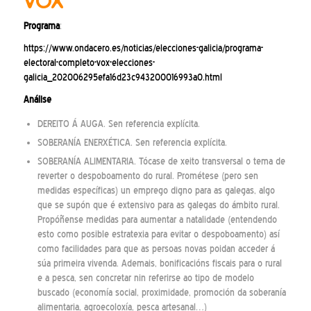
VOX
Programa
:
https://www.ondacero.es/noticias/elecciones-galicia/programa-
electoral-completo-vox-elecciones-
galicia_202006295efa16d23c943200016993a0.html
Análise
DEREITO Á AUGA. Sen referencia explícita.
SOBERANÍA ENERXÉTICA. Sen referencia explícita.
SOBERANÍA ALIMENTARIA. Tócase de xeito transversal o tema de
reverter o despoboamento do rural. Prométese (pero sen
medidas específicas) un emprego digno para as galegas, algo
que se supón que é extensivo para as galegas do ámbito rural.
Propóñense medidas para aumentar a natalidade (entendendo
esto como posible estratexia para evitar o despoboamento) así
como facilidades para que as persoas novas poidan acceder á
súa primeira vivenda. Ademais, bonificacións fiscais para o rural
e a pesca, sen concretar nin referirse ao tipo de modelo
buscado (economía social, proximidade, promoción da soberanía
alimentaria, agroecoloxía, pesca artesanal…)