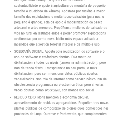
nin agricultura labrega (si que a PAC se oriente a
sustentabilidade e apoie á agricultura de montaña de pequeño
tamaño e igualdade de xénero). Apóstase por fusións e maior
tamaño das explotacións e moita tecnoloxización (para nós, o
pequeno é grande). Fala de apoio á modernización da pesca
artesanal e artes menores. Propóñense melloras de calidade de
vida no rural en distintos eidos e poder promover explotacións
xestionadas por xente nova. Moito máis espazo adicado a
incendios que a xestión forestal integral e de múltiple uso.
SOBERANÍA DIXITAL. Aposta pola reutilización do software e o
uso de software e estándares abertos. Fala moito de
dixitalización a todos os niveis (tamén na administración), pero
non de fenda dixital. Transparencia no seu portal, e máis
dixitalización, pero sen mencionar datos públicos abertos
xeneralizados. Non fala de Internet como servizo básico, nin de
obsolescencia programada ou electrónica ética, pero si varias
veces doutras como
blockchain
, con menos uso social.
RESIDUO CERO. Moita mención á economía circular,
aproveitamento de residuos agrogandeiros. Propoñen tres novas
plantas públicas de compostaxe de biorresiduos domésticos nas
provincias de Lugo, Ourense e Pontevedra, que complementen