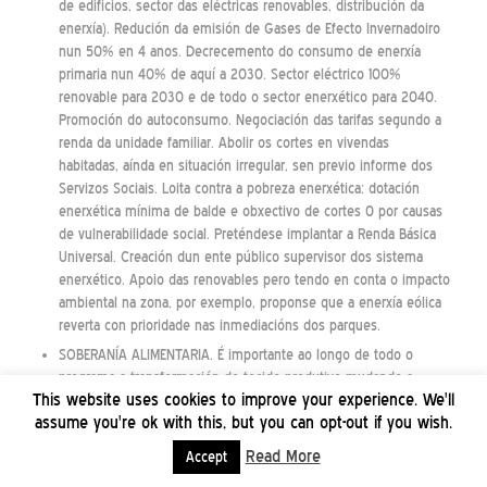
de edificios, sector das eléctricas renovables, distribución da
enerxía). Redución da emisión de Gases de Efecto Invernadoiro
nun 50% en 4 anos. Decrecemento do consumo de enerxía
primaria nun 40% de aquí a 2030. Sector eléctrico 100%
renovable para 2030 e de todo o sector enerxético para 2040.
Promoción do autoconsumo. Negociación das tarifas segundo a
renda da unidade familiar. Abolir os cortes en vivendas
habitadas, aínda en situación irregular, sen previo informe dos
Servizos Sociais. Loita contra a pobreza enerxética: dotación
enerxética mínima de balde e obxectivo de cortes 0 por causas
de vulnerabilidade social. Preténdese implantar a Renda Básica
Universal. Creación dun ente público supervisor dos sistema
enerxético. Apoio das renovables pero tendo en conta o impacto
ambiental na zona, por exemplo, proponse que a enerxía eólica
reverta con prioridade nas inmediacións dos parques.
SOBERANÍA ALIMENTARIA. É importante ao longo de todo o
programa a transformación do tecido produtivo mudando a
This website uses cookies to improve your experience. We'll
modelos máis sustentables e respectuosos co medio ambiente
assume you're ok with this, but you can opt-out if you wish.
e as persoas. Claro apoio á economía agraria de pequena escala,
de proximidade, extensiva, ecolóxica, sostible, circular. Mención
Read More
Accept
á agroecoloxía en varios puntos. Subapartado específico para a