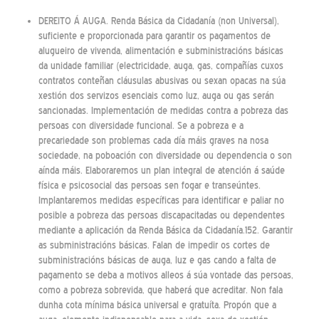
DEREITO Á AUGA. Renda Básica da Cidadanía (non Universal),
suficiente e proporcionada para garantir os pagamentos de
alugueiro de vivenda, alimentación e subministracións básicas
da unidade familiar (electricidade, auga, gas, compañías cuxos
contratos conteñan cláusulas abusivas ou sexan opacas na súa
xestión dos servizos esenciais como luz, auga ou gas serán
sancionadas. Implementación de medidas contra a pobreza das
persoas con diversidade funcional. Se a pobreza e a
precariedade son problemas cada día máis graves na nosa
sociedade, na poboación con diversidade ou dependencia o son
aínda máis. Elaboraremos un plan integral de atención á saúde
física e psicosocial das persoas sen fogar e transeúntes.
Implantaremos medidas específicas para identificar e paliar no
posible a pobreza das persoas discapacitadas ou dependentes
mediante a aplicación da Renda Básica da Cidadanía.152. Garantir
as subministracións básicas. Falan de impedir os cortes de
subministracións básicas de auga, luz e gas cando a falta de
pagamento se deba a motivos alleos á súa vontade das persoas,
como a pobreza sobrevida, que haberá que acreditar. Non fala
dunha cota mínima básica universal e gratuíta. Propón que a