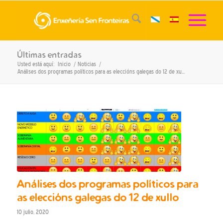
Últimas entradas
Usted está aquí:
Inicio
/
Noticias
/
Análises dos programas políticos para as eleccións galegas do 12 de xu...
Análises dos programas políticos para
as eleccións galegas do 12 de xullo
10 julio, 2020