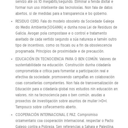
servizo até os 10 megabits/segundo. Eliminar a fenda dixital e
formar nun uso intelixente das tecnoloxías. Non fala de datos
abertos, si de medidas para a transparencia e bo goberno.
RESIDUO CERO. Fala do modelo obsoleto da Sociedade Galega
do Medio Ambiente(SOGAMA) e dunha nova Lei de Residuos de
Galicia. Avogan pola compostaxe e o control e tratamento
axeitado de cada vertido segundo a súa natureza e tamén outro
tipo de incentivos, como os fiscais ou a fin da obsolescencia
programada. Principios de proximidade e de precaución.
EDUCACIÓN EN TECNOCIENCIA PARA O BEN COMÚN. Valores de
sustentabilidade na educación. Construción dunha cidadanía
comprometida e crítica para fomentar a participación real e
efectiva da sociedade, promovendo campañas en colaboración
coas consellerías competentes. Non fala de transversalización de
Educación para a cidadanía global nos estudios nin educación en
valores, nin na tecnociencia para o ben común. axudas a
proxectos de investigación sobre asuntos de muller I+D+I.
Tampouco sobre coñecemento aberto.
COOPERACIÓN INTERNACIONAL E PAZ. Compromiso
orzamentario coa cooperación internacional. respectar o Pacto
Galego contra a Pobreza. Sen referencias a Sahara e Palestina.