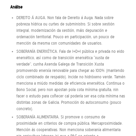
Análise
DEREITO Á AUGA. Non fala de Dereito á Auga. Nada sobre
pobreza hídrica ou curtes de subministro. Si sobre xestión
integral, modernización da xestión, máis depuración e
ordenación territorial. Pouco en participación, un pouco de
mención da mesma con comunidades de usuarios.
SOBERANÍA ENERXÉTICA. Fala de I+D+I pública e privada no eido
enerxético, así como de transición enerxética “xusta de
verdade”, cunha Axenda Galega de Transición Xusta
promovendo enerxía renovable para chegar ao 100% (mantendo
ciclo combinado de respaldo). Incide no hidróxeno verde. Tamén
menciona a miúdo medidas de eficiencia enerxética. Continua o
Bono Social, pero non apostan pola cota mínima gratuíta, nin
facer o estudo para coñecer cal podería ser esa cota mínima nas
distintas zonas de Galicia. Promoción do autoconsumo (pouco
concreto).
SOBERANÍA ALIMENTARIA. Si promove o consumo de
proximidade en criterios de compra pública. Mercaproximidade.
Mención ás cooperativas. Non menciona soberanía alimentaria