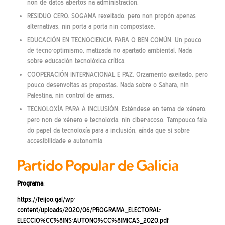
non de datos abertos na administración.
RESIDUO CERO. SOGAMA rexeitado, pero non propón apenas
alternativas, nin porta a porta nin compostaxe.
EDUCACIÓN EN TECNOCIENCIA PARA O BEN COMÚN. Un pouco
de tecno-optimismo, matizada no apartado ambiental. Nada
sobre educación tecnolóxica crítica.
COOPERACIÓN INTERNACIONAL E PAZ. Orzamento axeitado, pero
pouco desenvoltas as propostas. Nada sobre o Sahara, nin
Palestina, nin control de armas.
TECNOLOXÍA PARA A INCLUSIÓN. Esténdese en tema de xénero,
pero non de xénero e tecnoloxía, nin ciber-acoso. Tampouco fala
do papel da tecnoloxía para a inclusión, aínda que si sobre
accesibilidade e autonomía
Partido Popular de Galicia
Programa
:
https://feijoo.gal/wp-
content/uploads/2020/06/PROGRAMA_ELECTORAL-
ELECCIO%CC%81NS-AUTONO%CC%81MICAS_2020.pdf