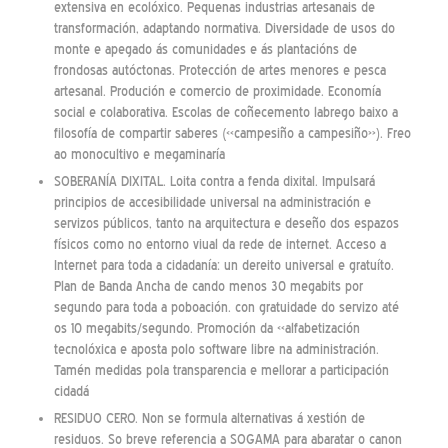
extensiva en ecolóxico. Pequenas industrias artesanais de
transformación, adaptando normativa. Diversidade de usos do
monte e apegado ás comunidades e ás plantacións de
frondosas autóctonas. Protección de artes menores e pesca
artesanal. Produción e comercio de proximidade. Economía
social e colaborativa. Escolas de coñecemento labrego baixo a
filosofía de compartir saberes («campesiño a campesiño»). Freo
ao monocultivo e megaminaría
SOBERANÍA DIXITAL. Loita contra a fenda dixital. Impulsará
principios de accesibilidade universal na administración e
servizos públicos, tanto na arquitectura e deseño dos espazos
físicos como no entorno viual da rede de internet. Acceso a
Internet para toda a cidadanía: un dereito universal e gratuíto.
Plan de Banda Ancha de cando menos 30 megabits por
segundo para toda a poboación. con gratuidade do servizo até
os 10 megabits/segundo. Promoción da «alfabetización
tecnolóxica e aposta polo software libre na administración.
Tamén medidas pola transparencia e mellorar a participación
cidadá
RESIDUO CERO. Non se formula alternativas á xestión de
residuos. So breve referencia a SOGAMA para abaratar o canon