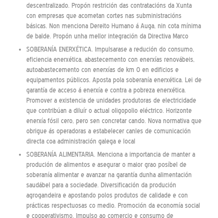
descentralizado. Propón restrición das contratacións da Xunta
con empresas que acometan cortes nas subministracións
básicas. Non menciona Dereito Humano á Auga, nin cota mínima
de balde. Propón unha mellor integración da Directiva Marco
SOBERANÍA ENERXÉTICA. Impulsarase a redución do consumo,
eficiencia enerxética, abastecemento con enerxías renovábeis,
autoabastecemento con enerxías de km 0 en edificios e
equipamentos públicos. Aposta pola soberanía enerxética. Lei de
garantía de acceso á enerxía e contra a pobreza enerxética.
Promover a existencia de unidades produtoras de electricidade
que contribúan a diluír o actual oligopolio eléctrico. Horizonte
enerxía fósil cero, pero sen concretar cando. Nova normativa que
obrigue ás operadoras a estabelecer canles de comunicación
directa coa administración galega e local
SOBERANÍA ALIMENTARIA. Menciona a importancia de manter a
produción de alimentos e asegurar o maior grao posíbel de
soberanía alimentar e avanzar na garantía dunha alimentación
saudábel para a sociedade. Diversificación da produción
agrogandeira e apostando polos produtos de calidade e con
prácticas respectuosas co medio. Promoción da economía social
e cooperativismo. Impulso ao comercio e consumo de