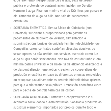
auga, elemento indispensable para a vida, sexa de xestión
pública e protexela de contaminación. Inciden no Dereito
Humano á auga. Fixan un mínimo vital de 100 litros por persoa e
día. Fomento da auga da billa. Non fala de saneamento
distribuído.
SOBERANÍA ENERXÉTICA. Renda Básica da Cidadanía (non
Universal), suficiente e proporcionada para garantir os
pagamentos de alugueiro de vivenda, alimentación e
subministracións básicas da unidade familiar (electricidade, ga).
Compañías cuxos contratos conteñan cláusulas abusivas ou
sexan opacas na súa xestión dos servizos esenciais como luz,
auga ou gas serán sancionadas. Non fala de estudar unha cuota
mínima básica universal e de balde. Sí de eficiencia enerxética e
de descentralización enerxética. creación de cooperativas de
produción enerxética en base ás diferentes enerxías renovables
ou recuperar paulatinamente as centrais hidroeléctricas galegas
para que a súa xestión sexa pública. Transición enerxética xusta
para o peche de centrais térmicas de carbón.
SOBERANÍA ALIMENTARIA. Promover o cooperativismo e a
economía social desde a Administración. Soberanía produtiva ao
substituír elementos importados por propios durante todo o