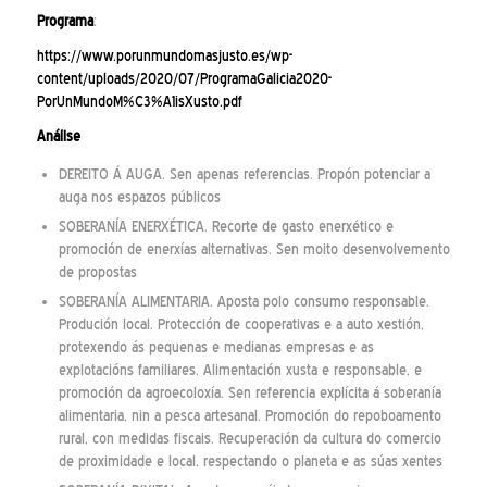
Programa
:
https://www.porunmundomasjusto.es/wp-
content/uploads/2020/07/ProgramaGalicia2020-
PorUnMundoM%C3%A1isXusto.pdf
Análise
DEREITO Á AUGA. Sen apenas referencias. Propón potenciar a
auga nos espazos públicos
SOBERANÍA ENERXÉTICA. Recorte de gasto enerxético e
promoción de enerxías alternativas. Sen moito desenvolvemento
de propostas
SOBERANÍA ALIMENTARIA. Aposta polo consumo responsable.
Produción local. Protección de cooperativas e a auto xestión,
protexendo ás pequenas e medianas empresas e as
explotacións familiares. Alimentación xusta e responsable, e
promoción da agroecoloxía. Sen referencia explícita á soberanía
alimentaria, nin a pesca artesanal. Promoción do repoboamento
rural, con medidas fiscais. Recuperación da cultura do comercio
de proximidade e local, respectando o planeta e as súas xentes