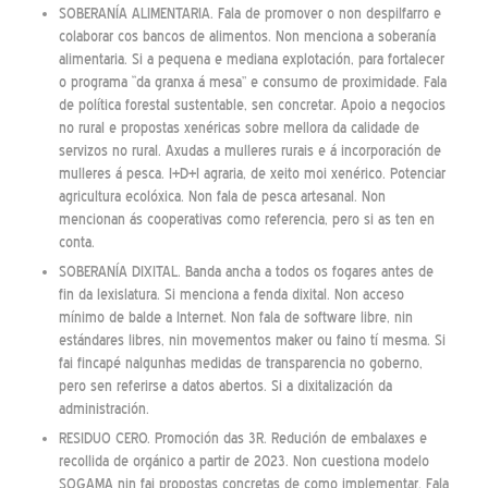
SOBERANÍA ALIMENTARIA. Fala de promover o non despilfarro e
colaborar cos bancos de alimentos. Non menciona a soberanía
alimentaria. Si a pequena e mediana explotación, para fortalecer
o programa “da granxa á mesa” e consumo de proximidade. Fala
de política forestal sustentable, sen concretar. Apoio a negocios
no rural e propostas xenéricas sobre mellora da calidade de
servizos no rural. Axudas a mulleres rurais e á incorporación de
mulleres á pesca. I+D+I agraria, de xeito moi xenérico. Potenciar
agricultura ecolóxica. Non fala de pesca artesanal. Non
mencionan ás cooperativas como referencia, pero si as ten en
conta.
SOBERANÍA DIXITAL. Banda ancha a todos os fogares antes de
fin da lexislatura. Si menciona a fenda dixital. Non acceso
mínimo de balde a Internet. Non fala de software libre, nin
estándares libres, nin movementos maker ou faino tí mesma. Si
fai fincapé nalgunhas medidas de transparencia no goberno,
pero sen referirse a datos abertos. Si a dixitalización da
administración.
RESIDUO CERO. Promoción das 3R. Redución de embalaxes e
recollida de orgánico a partir de 2023. Non cuestiona modelo
SOGAMA nin fai propostas concretas de como implementar. Fala