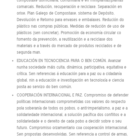
compostaxe domiciliaria, comunitaria e en miniplantas/plantas
comarcais. Redución, recuperación e reciclaxe. Separación en
orixe. Plan Galego de Compostaxe. sistema de Depósito,
Devolución e Retorno para envases e embalaxes. Redución do
plástico nas compras públicas. Medidas de redución de uso de
plásticos (sen concretar). Promoción da economía circular co
fomento da prevención, a reutilización e a reciclaxe dos
materiais e a través do mercado de produtos reciclados e de
segunda man.
EDUCACIÓN EN TECNOCIENCIA PARA O BEN COMÚN. Avanzar
nunha sociedade máis culta, dinámica, participativa, equitativa e
crítica. Sen referencias á educación para a paz ou a cidadanía
global, nin a educación e investigación en tecnoloxía e ciencia
posta ao servizo do ben común.
COOPERACIÓN INTERNACIONAL E PAZ. Compromiso de defender
políticas internacionais comprometidas cos valores do respecto
pola soberanía de todos os pobos, o anti-imperialismo, a paz e a
solidariedade internacional, a solución pacífica dos conflitos e a
solidariedade e o dereito de cada pobo a decidir sobre o seu
futuro. Compromiso orzamentario coa cooperación internacional.
Sen propostas desenvolvidas. Sen referencia a control de armas,