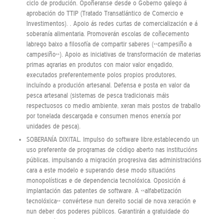
ciclo de produción. Opoñeranse desde o Goberno galego á
aprobación do TTIP (Tratado Transatlántico de Comercio e
Investimentos). . Apoio ás redes curtas de comercialización e á
soberanía alimentaria. Promoverán escolas de coñecemento
labrego baixo a filosofía de compartir saberes («campesiño a
campesiño»). Apoio as iniciativas de transformación de materias
primas agrarias en produtos con maior valor engadido,
executados preferentemente polos propios produtores,
incluíndo a produción artesanal. Defensa e posta en valor da
pesca artesanal (sistemas de pesca tradicionais máis
respectuosos co medio ambiente, xeran mais postos de traballo
por tonelada descargada e consumen menos enerxía por
unidades de pesca).
SOBERANÍA DIXITAL. Impulso do software libre,establecendo un
uso preferente de programas de código aberto nas institucións
públicas, impulsando a migración progresiva das administracións
cara a este modelo e superando dese modo situacións
monopolísticas e de dependencia tecnolóxica. Oposición á
implantación das patentes de software. A «alfabetización
tecnolóxica» convértese nun dereito social de nova xeración e
nun deber dos poderes públicos. Garantirán a gratuidade do