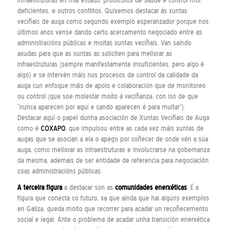
infraestruturas en mal estado, protocolos de saúde e control moi
deficientes, e outros conflitos. Quixemos destacar ás xuntas
veciñais de auga como segundo exemplo esperanzador porque nos
últimos anos vense dando certo acercamento negociado entre as
administracións públicas e moitas xuntas veciñais. Van saíndo
axudas para que as xuntas as soliciten para mellorar as
infraestruturas (sempre manifestamente insuficientes, pero algo é
algo) e se intervén máis nos procesos de control da calidade da
auga cun enfoque máis de apoio e colaboración que de monitoreo
ou control (que soe molestar moito á veciñanza, con iso de que
“nunca aparecen por aquí e cando aparecen é para multar”).
Destacar aquí o papel dunha asociación de Xuntas Veciñais de Auga
como é
COXAPO
, que impulsou entre as cada vez máis xuntas de
augas que se asocian a ela o apego por coñecer de onde vén a súa
auga, como mellorar as infraestruturas e involucrarse na gobernanza
da mesma, ademais de ser entidade de referencia para negociación
coas administracións públicas.
A terceira figura
a destacar son as
comunidades enerxéticas
. É a
figura que conecta co futuro, xa que aínda que hai algúns exemplos
en Galiza, queda moito que recorrer para acadar un recoñecemento
social e legal. Ante o problema de acadar unha transición enerxética