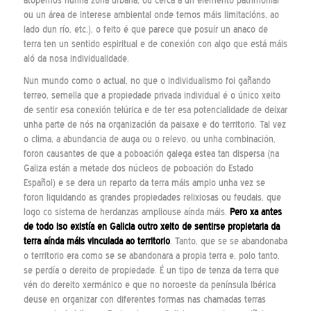
atopemos nunha zona urbana, ou cerca a un elemento patrimonial
ou un área de interese ambiental onde temos máis limitacións, ao
lado dun río, etc.), o feito é que parece que posuír un anaco de
terra ten un sentido espiritual e de conexión con algo que está máis
aló da nosa individualidade.
Nun mundo como o actual, no que o individualismo foi gañando
terreo, semella que a propiedade privada individual é o único xeito
de sentir esa conexión telúrica e de ter esa potencialidade de deixar
unha parte de nós na organización da paisaxe e do territorio. Tal vez
o clima, a abundancia de auga ou o relevo, ou unha combinación,
foron causantes de que a poboación galega estea tan dispersa (na
Galiza están a metade dos núcleos de poboación do Estado
Español) e se dera un reparto da terra máis amplo unha vez se
foron liquidando as grandes propiedades relixiosas ou feudais, que
logo co sistema de herdanzas ampliouse aínda máis.
Pero xa antes
de todo iso existía en Galicia outro xeito de sentirse propietaria da
terra aínda máis vinculada ao territorio
. Tanto, que se se abandonaba
o territorio era como se se abandonara a propia terra e, polo tanto,
se perdía o dereito de propiedade. É un tipo de tenza da terra que
vén do dereito xermánico e que no noroeste da península Ibérica
deuse en organizar con diferentes formas nas chamadas terras