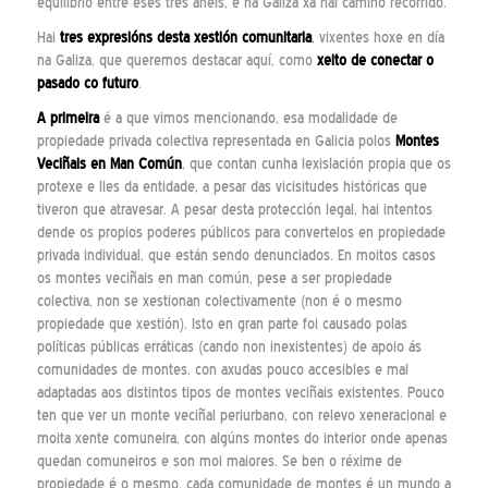
equilibrio entre eses tres aneis, e na Galiza xa hai camiño recorrido.
Hai
tres expresións desta xestión comunitaria
, vixentes hoxe en día
na Galiza, que queremos destacar aquí, como
xeito de conectar o
pasado co futuro
.
A primeira
é a que vimos mencionando, esa modalidade de
propiedade privada colectiva representada en Galicia polos
Montes
Veciñais en Man Común
, que contan cunha lexislación propia que os
protexe e lles da entidade, a pesar das vicisitudes históricas que
tiveron que atravesar. A pesar desta protección legal, hai intentos
dende os propios poderes públicos para convertelos en propiedade
privada individual, que están sendo denunciados. En moitos casos
os montes veciñais en man común, pese a ser propiedade
colectiva, non se xestionan colectivamente (non é o mesmo
propiedade que xestión). Isto en gran parte foi causado polas
políticas públicas erráticas (cando non inexistentes) de apoio ás
comunidades de montes, con axudas pouco accesibles e mal
adaptadas aos distintos tipos de montes veciñais existentes. Pouco
ten que ver un monte veciñal periurbano, con relevo xeneracional e
moita xente comuneira, con algúns montes do interior onde apenas
quedan comuneiros e son moi maiores. Se ben o réxime de
propiedade é o mesmo, cada comunidade de montes é un mundo a