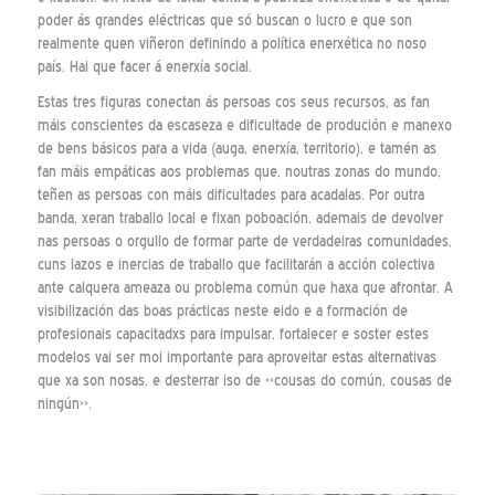
poder ás grandes eléctricas que só buscan o lucro e que son
realmente quen viñeron definindo a política enerxética no noso
país. Hai que facer á enerxía social.
Estas tres figuras conectan ás persoas cos seus recursos, as fan
máis conscientes da escaseza e dificultade de produción e manexo
de bens básicos para a vida (auga, enerxía, territorio), e tamén as
fan máis empáticas aos problemas que, noutras zonas do mundo,
teñen as persoas con máis dificultades para acadalas. Por outra
banda, xeran traballo local e fixan poboación, ademais de devolver
nas persoas o orgullo de formar parte de verdadeiras comunidades,
cuns lazos e inercias de traballo que facilitarán a acción colectiva
ante calquera ameaza ou problema común que haxa que afrontar. A
visibilización das boas prácticas neste eido e a formación de
profesionais capacitadxs para impulsar, fortalecer e soster estes
modelos vai ser moi importante para aproveitar estas alternativas
que xa son nosas, e desterrar iso de «cousas do común, cousas de
ningún».