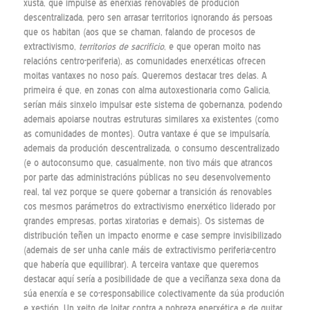
xusta, que impulse ás enerxías renovables de produción
descentralizada, pero sen arrasar territorios ignorando ás persoas
que os habitan (aos que se chaman, falando de procesos de
extractivismo,
territorios de sacrificio
, e que operan moito nas
relacións centro-periferia), as comunidades enerxéticas ofrecen
moitas vantaxes no noso país. Queremos destacar tres delas. A
primeira é que, en zonas con alma autoxestionaria como Galicia,
serían máis sinxelo impulsar este sistema de gobernanza, podendo
ademais apoiarse noutras estruturas similares xa existentes (como
as comunidades de montes). Outra vantaxe é que se impulsaría,
ademais da produción descentralizada, o consumo descentralizado
(e o autoconsumo que, casualmente, non tivo máis que atrancos
por parte das administracións públicas no seu desenvolvemento
real, tal vez porque se quere gobernar a transición ás renovables
cos mesmos parámetros do extractivismo enerxético liderado por
grandes empresas, portas xiratorias e demais). Os sistemas de
distribución teñen un impacto enorme e case sempre invisibilizado
(ademais de ser unha canle máis de extractivismo periferia-centro
que habería que equilibrar). A terceira vantaxe que queremos
destacar aquí sería a posibilidade de que a veciñanza sexa dona da
súa enerxía e se co-responsabilice colectivamente da súa produción
e xestión. Un xeito de loitar contra a pobreza enerxética e de quitar