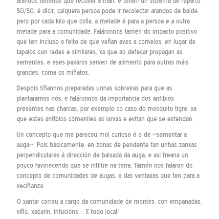
arandos téñense que recoller a man, e teñen un sistema de reparto
50/50, é dicir, calquera persoa pode ir recolectar arandos de balde,
pero por cada kilo que colla, a metade é para a persoa e a outra
metade para a comunidade. Faláronnos tamén do impacto positivo
que ten incluso o feito de que veñan aves a comelos, en lugar de
tapalos con redes e similares, xa que ao defecar propagan as
sementes, e eses paxaros serven de alimento para outros máis
grandes, coma os miñatos.
Despois tíñannos preparadas unhas sobreiras para que as
plantaramos nós, e faláronnos da importancia dos anfibios
presentes nas charcas, por exemplo co caso do mosquito tigre, xa
que estes anfibios cómenlles as larvas e evitan que se extendan.
Un concepto que me pareceu moi curioso é o de «sementar a
auga». Pois básicamente, en zonas de pendente fan unhas zanxas
perpendiculares á dirección de baixada da auga, e asi freana un
pouco favorecendo que se infiltre na terra. Tamén nos falaron do
concepto de comunidades de augas, e das ventaxas que ten para a
veciñanza.
O xantar correu a cargo da comunidade de montes, con empanadas,
viño, xabarín, infusións… E todo local!