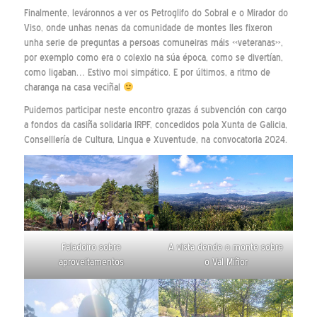
Finalmente, leváronnos a ver os Petroglifo do Sobral e o Mirador do
Viso, onde unhas nenas da comunidade de montes lles fixeron
unha serie de preguntas a persoas comuneiras máis «veteranas»,
por exemplo como era o colexio na súa época, como se divertían,
como ligaban… Estivo moi simpático. E por últimos, a ritmo de
charanga na casa veciñal
Puidemos participar neste encontro grazas á subvención con cargo
a fondos da casiña solidaria IRPF, concedidos pola Xunta de Galicia,
Conselllería de Cultura, Lingua e Xuventude, na convocatoria 2024.
Faladoiro sobre
A vista dende o monte sobre
aproveitamentos
o Val Miñor