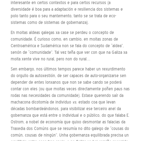
interesante en certos contextos e para certos recursos (a
diversidade é boa para a adaptación e resiliencia dos sistemas e
polo tanto para o seu mantemento, tanto se se trata de eco-
sistemas como de sistemas de gobernanza).
En moitas aldeas galegas xa case se perdeu o concepto de
comunidade. É curioso como, en cambio, en moitas zonas de
Centroamérica e Sudamérica non se fala do concepto de “aldea”,
senón de “comunidade”. Tal vez teña que ver con que na Galiza xa
moita xente vive no rural, pero non do rural…
Sen embargo, nos últimos tempos parece haber un rexurdimento
do orgullo da autoxestión, de ser capaces de auto-organizarse sen
depender de entes lonxanos que non se sabe cando se poderá
contar con eles (ou que moitas veces directamente poñen paus nas
rodas nas necesidades da comunidade). Estase querendo saír da
machacona dicotomía de individuo
vs.
estado coa que levan
décadas bombardeándonos, para visibilizar ese terceiro anel da
gobernanza que está entre o individual e o público, do que falaba E.
Ostrom, a nobel de economía que quixo desmontar as falacias da
Traxedia dos Comúns que se resumía no dito galego de “cousas do
común, cousas de ningún”. Unha gobernanza equilibrada precisa un