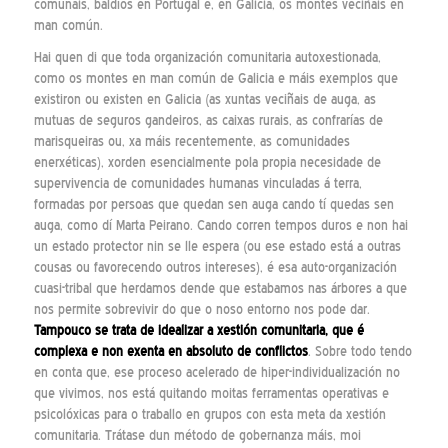
comunais, baldíos en Portugal e, en Galicia, os montes veciñais en
man común.
Hai quen di que toda organización comunitaria autoxestionada,
como os montes en man común de Galicia e máis exemplos que
existiron ou existen en Galicia (as xuntas veciñais de auga, as
mutuas de seguros gandeiros, as caixas rurais, as confrarías de
marisqueiras ou, xa máis recentemente, as comunidades
enerxéticas), xorden esencialmente pola propia necesidade de
supervivencia de comunidades humanas vinculadas á terra,
formadas por persoas que quedan sen auga cando tí quedas sen
auga, como dí Marta Peirano. Cando corren tempos duros e non hai
un estado protector nin se lle espera (ou ese estado está a outras
cousas ou favorecendo outros intereses), é esa auto-organización
cuasi-tribal que herdamos dende que estabamos nas árbores a que
nos permite sobrevivir do que o noso entorno nos pode dar.
T
ampouco se trata de idealizar a xestión comunitaria, que é
complexa e non exenta en absoluto de conflictos
. Sobre todo tendo
en conta que, ese proceso acelerado de hiper-individualización no
que vivimos, nos está quitando moitas ferramentas operativas e
psicolóxicas para o traballo en grupos con esta meta da xestión
comunitaria. Trátase dun método de gobernanza máis, moi