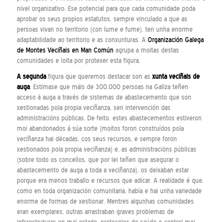
nivel organizativo. Ese potencial para que cada comunidade poda
aprobar os seus propios estatutos, sempre vinculado a que as
persoas vivan no territorio (con lume e fume), ten unha enorme
adaptabilidade ao territorio e as conxunturas. A
Organización Galega
de Montes Veciñais en Man Común
agrupa a moitas destas
comunidades e loita por protexer esta figura.
A segunda
figura que queremos destacar son as
xunta veciñais de
auga
. Estímase que máis de 300.000 persoas na Galiza teñen
acceso á auga a través de sistemas de abastecemento que son
xestionadas pola propia veciñanza, sen intervención das
administracións públicas. De feito, estes abastecementos estiveron
moi abandonados á súa sorte (moitos foron construídos pola
veciñanza hai décadas, cos seus recursos, e sempre foron
xestionados pola propia veciñanza) e, as administracións públicas
(sobre todo os concellos, que por lei teñen que asegurar o
abastecemento de auga a toda a veciñanza), os deixaban estar
porque era menos traballo e recursos que adicar. A realidade é que,
como en toda organización comunitaria, había e hai unha variedade
enorme de formas de xestionar. Mentres algunhas comunidades
eran exemplares, outras arrastraban graves problemas de