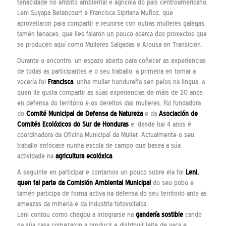
tenacidade no ámbito ambiental e agrícola do país centroamericano,
Leni Suyapa Betancourt e Francisca Sipriana Muñoz, que
aproveitaron para compartir e reunirse con outras mulleres galegas,
tamén tenaces, que lles falaron un pouco acerca dos proxectos que
se producen aquí como Mulleres Salgadas e Arousa en Transición.
Durante o encontro, un espazo aberto para coñecer as experiencias
de todas as participantes e o seu traballo, a primeira en tomar a
vocería foi
Francisca
, unha muller hondureña sen pelos na lingua, a
quen lle gusta compartir as súas experiencias de máis de 20 anos
en defensa do territorio e os dereitos das mulleres. Foi fundadora
do
Comité Municipal de Defensa da Natureza
e da
Asociación de
Comités Ecolóxicos do Sur de Honduras
e, desde hai 4 anos é
coordinadora da Oficina Municipal da Muller. Actualmente o seu
traballo enfócase nunha escola de campo que basea a súa
actividade na
agricultura ecolóxica
.
A seguinte en participar e contarnos un pouco sobre ela foi
Leni,
quen fai parte da Comisión Ambiental Municipal
do seu pobo e
tamén participa de forma activa na defensa do seu territorio ante as
ameazas da minería e da industria fotovoltaica.
Leni contou como chegou a integrarse na
gandería sostible
cando
na súa casa comezaron a producir e distribuír leite de vaca e