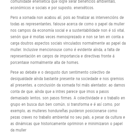
comunidade enerxética que logre xerar beneficios ambientais,
económicos e sociais e por suposto, enerxéticos.
Pero a xornada non acabou alí, pois ao finalizar as intervencións de
todas as representantes, falouse acerca de como o papel da muller
nos campos da economía social e a sustentabilidade non é só vital,
senón que é moitas veces menosprezado e non se ten en conta a
carga doutros aspectos sociais vinculados normalmente ao papel da
muller. Inclusive mencionouse como é evidente aínda, a falta de
representación en cargos de importancia e directivas fronte á
porcentaxe normalmente alta de homes.
Pese ao debate e o desgusto dun sentimento colectivo de
desigualdade aínda bastante presente na sociedade e nos gremios
alí presentes, a conclusión da xornada foi máis alentador, ao darnos
conta de que, aínda que a intres parece que imos a pasos
demasiado lentos, son pasos firmes. A colectividade e o traballo en
grupo en busca dun ben común, si transforma e é así como, por
exemplo, as mulleres hondureñas puideron posicionarse como
pezas craves no traballo ambiental no seu país, a pesar da cultura e
as dinámicas que historicamente oprimiron e minimizaron o papel
da muller