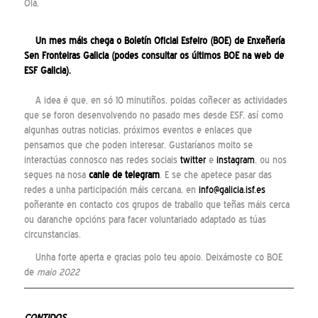
Ola,
Un mes máis chega o Boletín Oficial Esfeiro (BOE) de Enxeñería
Sen Fronteiras Galicia (podes consultar os últimos BOE na
web
de
ESF Galicia).
A idea é que, en só 10 minutiños, poidas coñecer as actividades
que se foron desenvolvendo no pasado mes desde ESF, así como
algunhas outras noticias, próximos eventos e enlaces que
pensamos que che poden interesar. Gustaríanos moito se
interactúas connosco nas redes sociais
twitter
e
instagram
, ou nos
segues na nosa
canle de telegram
. E se che apetece pasar das
redes a unha participación máis cercana, en
info@galicia.isf.es
poñerante en contacto cos grupos de traballo que teñas máis cerca
ou daranche opcións para facer voluntariado adaptado as túas
circunstancias.
Unha forte aperta e gracias polo teu apoio. Deixámoste co BOE
de
maio 2022
CONTIDOS