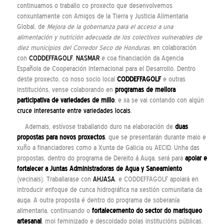
continuamos o traballo co proxecto que desenvolvemos
conxuntamente con Amigos de la Tierra y Justicia Alimentaria
Global, de
Mejora de la gobernanza para el acceso a una
alimentación y nutrición adecuada de los colectivos vulnerables de
diez municipios del Corredor Seco de Honduras
, en colaboración
con
CODDEFFAGOLF
,
NASMAR
e coa financiación da Agencia
Española de Cooperación Internacional para el Desarrollo. Dentro
deste proxecto, co noso socio local
CODDEFFAGOLF
e outras
institucións, vense colaborando en
programas de mellora
participativa de variedades de millo
, e xa se vai contando con algún
cruce interesante entre variedades locais
.
Ademais, estívose traballando duro na elaboración de
duas
propostas para novos proxectos
, que se presentarán durante maio e
xuño a financiadores como a Xunta de Galicia ou AECID. Unha das
propostas, dentro do programa de Dereito á Auga, será para
apoiar e
fortalecer a Juntas Administradoras de Agua y Saneamiento
(vecinais). Traballarase con
AHJASA
, e CODDEFFAGOLF apoiará en
introducir enfoque de cunca hidrográfica na xestión comunitaria da
auga. A outra proposta é dentro do programa de soberanía
alimentaria, continuando o
fortalecemento do sector do marisqueo
artesanal
, moi feminizado e descoidado polas institucións públicas.