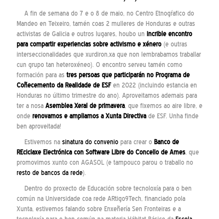
A fin de semana do 7 e o 8 de maio, no Centro Etnogŕafico do
Mandeo en Teixeiro, tamén coas 2 mulleres de Honduras e outras
activistas de Galicia e outros lugares, houbo un
incrible encontro
para compartir experiencias sobre activismo e xénero
(e outras
interseccionalidades que xurdiron,xa que non lembrabamos traballar
cun grupo tan heteroxéneo). O encontro serveu tamén como
formación para as
tres persoas que participarán no Programa de
Coñecemento da Realidade de ESF
en 2022 (incluindo estancia en
Honduras no último trimestre do ano). Aproveitamos ademais para
ter a nosa
Asemblea Xeral de primavera
, que fixemos ao aire libre, e
onde
renovamos e ampliamos a
Xunta Directiva
de ESF. Unha finde
ben aproveitada!
Estivemos na
sinatura do convenio
para crear o
Banco de
REciclaxe Electrónica con Software Libre do Concello de Ames
, que
promovimos xunto con AGASOL (e tampouco parou o traballo no
resto de bancos da rede
).
Dentro do proxecto de Educación sobre tecnoloxía para o ben
común na Universidade coa rede ARtigo9Tech, financiado pola
Xunta, estivemos falando sobre Enxeñería Sen Fronteiras e a