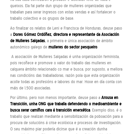
queixos. Ela fai parte dun grupo de mulleres organizadas que
traballan para xerar ingresos con estas vendas e así fortalecer o
traballo colectivo e os grupos de base.
Ao finalizar os relatos de Leni e Francisca de Honduras, deuse paso
a
Dores Gómez Ordóñez, directora e representante da
Asociación
de Mulleres Salgadas
,
a primeira e única asociación de ámbito
autonómico galego de
mulleres do sector pesqueiro
.
A asociación de Mulleres Salgadas é unha organización feminista,
pois recoñece e promove o valor do traballo das mulleres en
calquera ámbito relacionado co mar e busca, por suposto, a mellora
nas condicións das traballadoras, razón pola que esta organización
acolle todas as profesións e labores do mar. Hoxe en día conta con
máis de 1.500 asociadas.
Por último, pero non menos importante, deuse paso a
Arousa en
Transición
, unha ONG que traballa defendendo o medioambiente e
busca xerar camiños cara á transición enerxética
. Exemplo diso, é o
traballo que realizan mediante a sensibilización da poboación para a
procura de solucións á crise ecolóxica e procesos de investigación.
O seu máximo piar podería dicirse que é a creación dunha