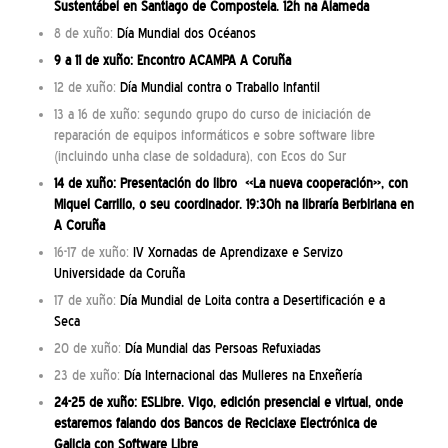
Sustentábel
en Santiago de Compostela. 12h na Alameda
8 de xuño:
Día Mundial dos Océanos
9 a 11 de xuño:
Encontro ACAMPA A Coruña
12 de xuño:
Día Mundial contra o Traballo Infantil
13 a 16 de xuño: segundo grupo do curso de iniciación de
reparación de equipos informáticos e sobre software libre
(incluindo unha clase de soldadura), con Ecos do Sur
14 de xuño: Presentación do libro «La nueva cooperación», con
Miquel Carrillo, o seu coordinador. 19:30h na libraría Berbiriana en
A Coruña
16-17 de xuño:
IV Xornadas de Aprendizaxe e Servizo
Universidade da Coruña
17 de xuño:
Día Mundial de Loita contra a Desertificación e a
Seca
20 de xuño:
Día Mundial das Persoas Refuxiadas
23 de xuño:
Día Internacional das Mulleres na Enxeñería
24-25 de xuño:
ESLibre
. Vigo, edición presencial e virtual, onde
estaremos falando dos Bancos de Reciclaxe Electrónica de
Galicia con Software Libre