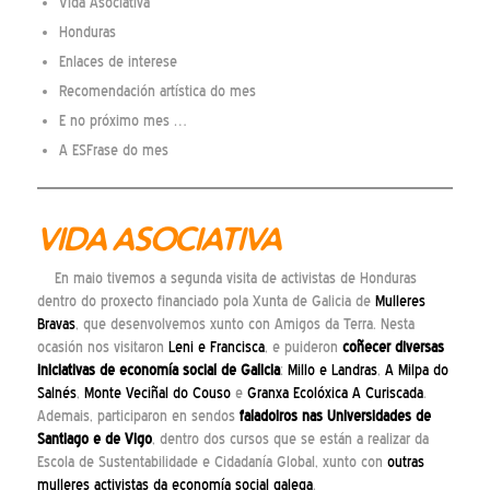
Vida Asociativa
Honduras
Enlaces de interese
Recomendación artística do mes
E no próximo mes …
A ESFrase do mes
VIDA ASOCIATIVA
En maio tivemos a segunda visita de activistas de Honduras
dentro do proxecto financiado pola Xunta de Galicia de
Mulleres
Bravas
, que desenvolvemos xunto con Amigos da Terra. Nesta
ocasión nos visitaron
Leni e Francisca
, e puideron
coñecer
diversas
iniciativas de economía social de Galicia
:
Millo e Landras
,
A Milpa do
Salnés
,
Monte Veciñal do Couso
e
Granxa Ecolóxica A Curiscada
.
Ademais, participaron en sendos
faladoiros nas Universidades de
Santiago
e de
Vigo
, dentro dos cursos que se están a realizar da
Escola de Sustentabilidade e Cidadanía Global, xunto con
outras
mulleres activistas da economía social galega
.