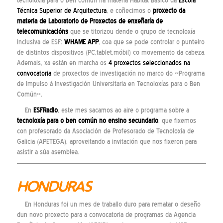
tecnoloxía para o ben común na materia Hábitat Básico da
Escola
Técnica Superior de Arquitectura
, e coñecimos o
proxecto da
materia de Laboratorio de Proxectos de enxeñaría de
telecomunicacións
que se titorizou dende o grupo de tecnoloxía
inclusiva de ESF:
WHAME APP
, coa que se pode controlar o punteiro
de distintos dispositivos (PC,tablet,móbil) co movemento da cabeza.
Ademais, xa están en marcha os
4 proxectos seleccionados na
convocatoria
de proxectos de investigación no marco do «Programa
de Impulso á Investigación Universitaria en Tecnoloxías para o Ben
Común».
En
ESFRadio
, este mes sacamos ao aire o programa sobre a
tecnoloxía para o ben común no ensino secundario
, que fixemos
con profesorado da Asociación de Profesorado de Tecnoloxía de
Galicia (APETEGA), aproveitando a invitación que nos fixeron para
asistir a súa asemblea.
HONDURAS
En Honduras foi un mes de traballo duro para rematar o deseño
dun novo proxecto para a convocatoria de programas da Agencia