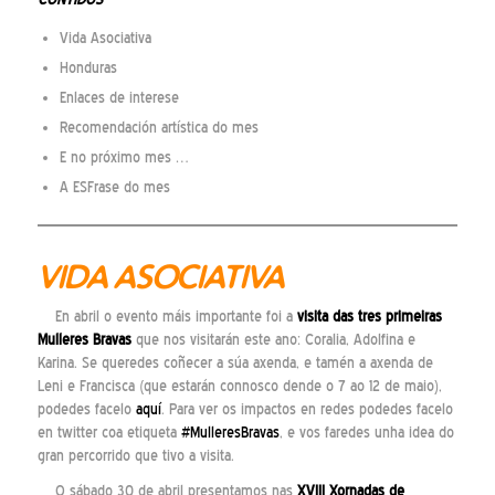
Vida Asociativa
Honduras
Enlaces de interese
Recomendación artística do mes
E no próximo mes …
A ESFrase do mes
VIDA ASOCIATIVA
En abril o evento máis importante foi a
visita das tres primeiras
Mulleres Bravas
que nos visitarán este ano: Coralia, Adolfina e
Karina. Se queredes coñecer a súa axenda, e tamén a axenda de
Leni e Francisca (que estarán connosco dende o 7 ao 12 de maio),
podedes facelo
aquí
. Para ver os impactos en redes podedes facelo
en twitter coa etiqueta
#MulleresBravas
, e vos faredes unha idea do
gran percorrido que tivo a visita.
O sábado 30 de abril presentamos nas
XVIII Xornadas de