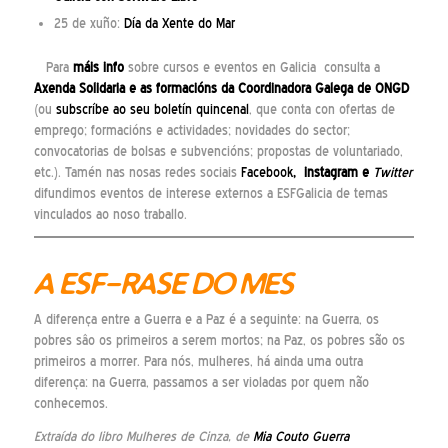
25 de xuño:
Día da Xente do Mar
Para
máis info
sobre cursos e eventos en Galicia consulta a
Axenda Solidaria
e as
formacións
da Coordinadora Galega de ONGD
(ou
subscríbe ao seu boletín quincenal
, que conta con ofertas de
emprego; formacións e actividades; novidades do sector;
convocatorias de bolsas e subvencións; propostas de voluntariado,
etc.). Tamén nas nosas redes sociais
Facebook
,
instagram
e
Twitter
difundimos eventos de interese externos a ESFGalicia de temas
vinculados ao noso traballo.
A ESF-RASE DO MES
A diferença entre a Guerra e a Paz é a seguinte: na Guerra, os
pobres sâo os primeiros a serem mortos; na Paz, os pobres são os
primeiros a morrer. Para nós, mulheres, há ainda uma outra
diferença: na Guerra, passamos a ser violadas por quem não
conhecemos.
Extraída do libro Mulheres de Cinza, de
Mia Couto Guerra