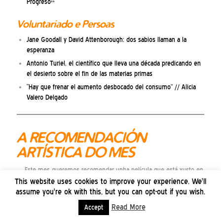
Progreso»
Voluntariado e Persoas
Jane Goodall y David Attenborough: dos sabios llaman a la
esperanza
Antonio Turiel, el científico que lleva una década predicando en
el desierto sobre el fin de las materias primas
“Hay que frenar el aumento desbocado del consumo” // Alicia
Valero Delgado
A RECOMENDACIÓN
ARTÍSTICA DO MES
Este mes queremos recomendar unha película que está xusto en
cartelera. Fala do apego á terra de quen vén dunha familia de
This website uses cookies to improve your experience. We'll
labregas, da invasión da agroindustria, e deses paradoxos coa «vida
assume you're ok with this, but you can opt-out if you wish.
moderna» e as novas xeneracións do rural que non saben se correr
Read More
Accept
pola eira ou pasar o día no TikTok. Trátase da película «
Alcarràs
«, de