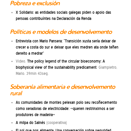
Pobreza e exclusión
X Solidario: as entidades sociais galegas piden o apoio das
persoas contribuíntes na Declaración da Renda
Políticas e modelos de desenvolvemento
Entrevista con Mario Pansera: “Transición xusta sería deixar de
crecer a costa do sur e deixar que eles medren ata onde teñen
dereito a medrar”
Video.
The policy legend of the circular bioeconomy: A
biophysical view of the sustainability predicament
. Giampietro,
Mario. 39min 43seg.
Soberanía alimentaria e desenvolvemento
rural
As comunidades de montes pelexan polo seu recoñecemento
como xeradoras de electricidade: «queren restrinxirnos a ser
produtores de madeira»
A milpa do Salnés
(cooperativa)
El sol que nos alimenta. Una conversación sobre seguridad