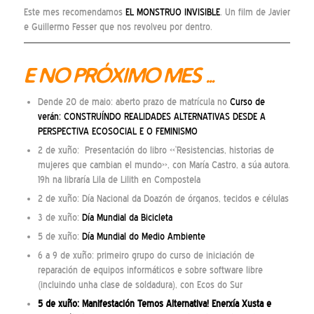
Este mes recomendamos
EL MONSTRUO INVISIBLE
. Un film de Javier
e Guillermo Fesser que nos revolveu por dentro.
E NO PRÓXIMO MES …
Dende 20 de maio: aberto prazo de matrícula no
Curso de
verán: CONSTRUÍNDO REALIDADES ALTERNATIVAS DESDE A
PERSPECTIVA ECOSOCIAL E O FEMINISMO
2 de xuño: Presentación do libro «‘Resistencias, historias de
mujeres que cambian el mundo», con María Castro, a súa autora.
19h na libraría Lila de Lilith en Compostela
2 de xuño: Día Nacional da Doazón de órganos, tecidos e células
3 de xuño:
Día Mundial da Bicicleta
5 de xuño:
Día Mundial do Medio Ambiente
6 a 9 de xuño: primeiro grupo do curso de iniciación de
reparación de equipos informáticos e sobre software libre
(incluindo unha clase de soldadura), con Ecos do Sur
5 de xuño:
Manifestación Temos Alternativa! Enerxía Xusta e