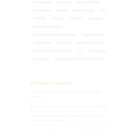
investigación
marisqueo
medio ambiente
Mozambique
mulleres
Mulleres Bravas
PCR
PCR2022
PCR2023
PCR2024
secundaria
soberanía alimentaria
Soberanía Alimentaria Honduras
soberanía dixital
software libre
tecnoloxía
tecnoloxía inclusiva
tecnoloxía para o ben común
TIC
universidade
voluntariado
Xunta Hackers Sen Fronteiras 2022
Entradas recientes
¿Pueden los videojuegos enseñarnos sobre derechos
humanos?
Relatos de verán. Utopías galegas. Estamos no allo 2049
Crónicas desde Honduras. La primera de Alba C.: en el
ecuador de la adaptación
Crónicas dende Honduras. A primeira de Rubén. Matial