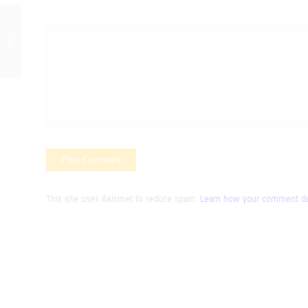
Coñecendo a realidade
en Honduras. Zona
Caribe, luces e
sombras…
This site uses Akismet to reduce spam.
Learn how your comment dat