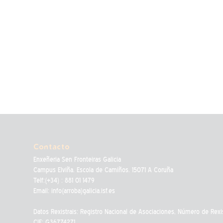
Contacto
Enxeñeria Sen Fronteiras Galicia
Campus Elviña. Escola de Camiños. 15071 A Coruña
Telf:(+34) : 881 01 1479
Email: info(arroba)galicia.isf.es
Datos Rexistrais: Registro Nacional de Asociaciones, Número de Rexi
CIF: G36774271