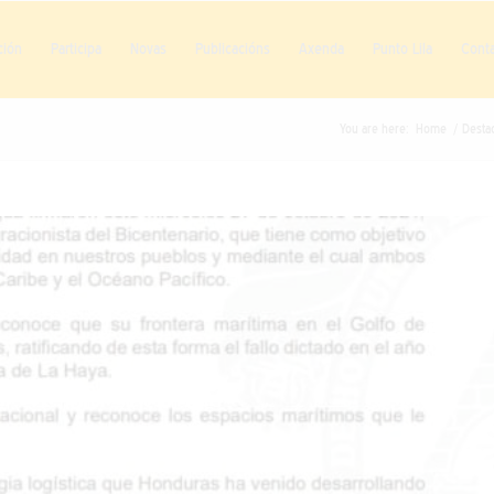
ción
Participa
Novas
Publicacións
Axenda
Punto Lila
Cont
You are here:
Home
/
Desta