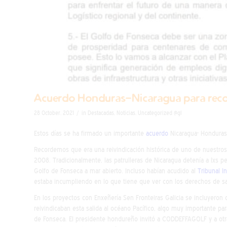
Acuerdo Honduras-Nicaragua para recono
/
28 October, 2021
in
Destacadas
,
Noticias
,
Uncategorized @gl
Estos días se ha firmado un importante
acuerdo
Nicaragua- Honduras 
Recordemos que era una reivindicación histórica de uno de nuestro
2008. Tradicionalmente, las patrulleras de Nicaragua detenía a lxs pe
Golfo de Fonseca a mar abierto. Incluso habían acudido al
Tribunal I
estaba incumpliendo en lo que tiene que ver con los derechos de sal
En los proyectos con Enxeñería Sen Fronteiras Galicia se incluyero
reivindicaban esta salida al océano Pacífico, algo muy importante pa
de Fonseca. El presidente hondureño invitó a CODDEFFAGOLF y a otras