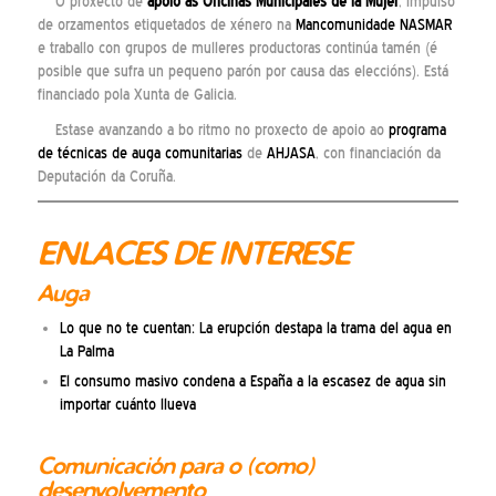
O proxecto de
apoio ás Oficinas Municipales de la Mujer
, impulso
de orzamentos etiquetados de xénero na
Mancomunidade NASMAR
e traballo con grupos de mulleres productoras continúa tamén (é
posible que sufra un pequeno parón por causa das eleccións). Está
financiado pola Xunta de Galicia.
Estase avanzando a bo ritmo no proxecto de apoio ao
programa
de técnicas de auga comunitarias
de
AHJASA
, con financiación da
Deputación da Coruña.
ENLACES DE INTERESE
Auga
Lo que no te cuentan: La erupción destapa la trama del agua en
La Palma
El consumo masivo condena a España a la escasez de agua sin
importar cuánto llueva
Comunicación para o (como)
desenvolvemento