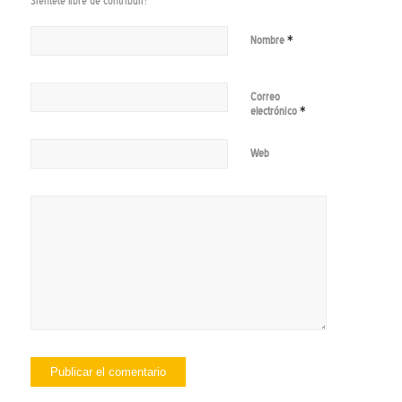
Siéntete libre de contribuir!
*
Nombre
Correo
*
electrónico
Web