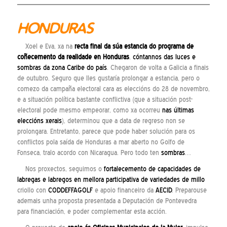
HONDURAS
Xoel e Eva, xa na
recta final da súa estancia do programa de
coñecemento da realidade en Honduras
,
cóntannos das luces e
sombras da zona Caribe do país
. Chegaron de volta a Galicia a finais
de outubro. Seguro que lles gustaría prolongar a estancia, pero o
comezo da campaña electoral cara as eleccións do 28 de novembro,
e a situación política bastante conflictiva (que a situación post-
electoral pode mesmo empeorar, como xa ocorreu
nas últimas
eleccións xerais
), determinou que a data de regreso non se
prolongara. Entretanto, parece que pode haber solución para os
conflictos pola saída de Honduras a mar aberto no Golfo de
Fonseca, tralo acordo con Nicaragua. Pero todo ten
sombras
…
Nos proxectos, seguimos o
fortalecemento de capacidades de
labregas e labregos en mellora participativa de variedades de millo
criollo con
CODDEFFAGOLF
e apoio financeiro da
AECID
. Preparouse
ademais unha proposta presentada a Deputación de Pontevedra
para financiación, e poder complementar esta acción.