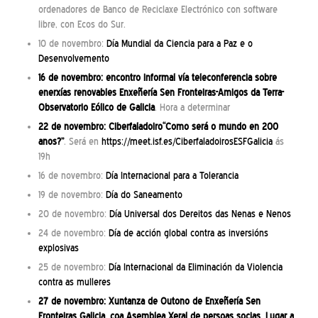
ordenadores de Banco de Reciclaxe Electrónico con software
libre, con Ecos do Sur.
10 de novembro:
Día Mundial da Ciencia para a Paz e o
Desenvolvemento
16 de novembro: encontro informal vía teleconferencia sobre
enerxías renovables Enxeñería Sen Fronteiras-Amigos da Terra-
Observatorio Eólico de Galicia
. Hora a determinar
22 de novembro: Ciberfaladoiro“Como será o mundo en 200
anos?”
. Será en
https://meet.isf.es/CiberfaladoirosESFGalicia
ás
19h
16 de novembro:
Día Internacional para a Tolerancia
19 de novembro:
Día do Saneamento
20 de novembro:
Día Universal dos Dereitos das Nenas e Nenos
24 de novembro:
Día de acción global contra as inversións
explosivas
25 de novembro:
Día Internacional da Eliminación da Violencia
contra as mulleres
27 de novembro: Xuntanza de Outono de Enxeñería Sen
Fronteiras Galicia, coa Asemblea Xeral de persoas socias. Lugar a