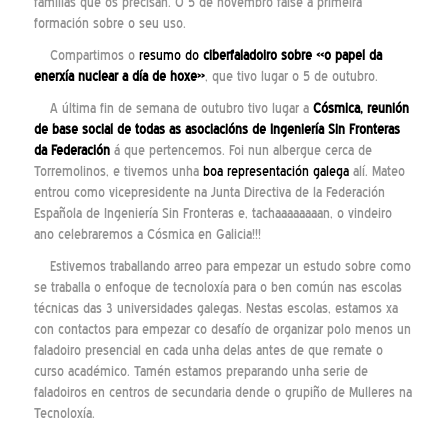
familias que os precisan. O 5 de novembro faise a primeira
formación sobre o seu uso.
Compartimos o
resumo do
ciberfaladoiro sobre «o papel da
enerxía nuclear a día de hoxe»
, que tivo lugar o 5 de outubro.
A última fin de semana de outubro tivo lugar a
Cósmica, reunión
de base social de todas as asociacións de Ingeniería Sin Fronteras
da Federación
á que pertencemos. Foi nun albergue cerca de
Torremolinos, e tivemos unha
boa representación galega
alí. Mateo
entrou como vicepresidente na Junta Directiva de la Federación
Española de Ingeniería Sin Fronteras e, tachaaaaaaaan, o vindeiro
ano celebraremos a Cósmica en Galicia!!!
Estivemos traballando arreo para empezar un estudo sobre como
se traballa o enfoque de tecnoloxía para o ben común nas escolas
técnicas das 3 universidades galegas. Nestas escolas, estamos xa
con contactos para empezar co desafío de organizar polo menos un
faladoiro presencial en cada unha delas antes de que remate o
curso académico. Tamén estamos preparando unha serie de
faladoiros en centros de secundaria dende o grupiño de Mulleres na
Tecnoloxía.