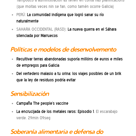
Tampouco á administración as teñen en conta nas planificacións
(que moitas veces nin se fan, como tamén ocorre Galicia)
PERÚ:
La comunidad indígena que logró sanar su río
naturalmente
SAHARA OCCIDENTAL (RASD):
La nueva guerra en el Sáhara
silenciada por Marruecos
Políticas e modelos de desenvolvemento
Recultivar terras abandonadas suporía millóns de euros e miles
de empregos para Galicia
Del vertedero malasio a tu orina: los viajes posibles de un brik
que la ley de residuos podría evitar
Sensibilización
Campaña The people’s vaccine
La encrucijada de los metales raros: Episodio 1
. El escarabajo
verde. 29min 09seg
Soberanía alimentaria e defensa do