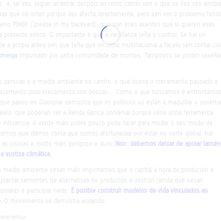
 e, tal vez, logran arrastrar despois ao resto cando ven o que se lles vén enriba
oas que só loitan porque lles afecta directamente, pero sen ver o problema fond
meno PIMBY (“please in my backyard), que son eses axentes que si queren esas
 proxecto eólico. O importante é que a veciñanza teña o control. Se hai un
e a propia aldea sen que teña que vir unha multinacional a facelo sen contar co
ameiga
impulsado por unha comunidade de montes. Tampouco se poden rexeita
s persoas e o medio ambiente no centro, e que busca o crecemento pausado e
do crecemento polo crecemento son poucas… Como o que buscamos é enfrontarno
 que pasou en Glasgow demostra que os políticos só están a maquillar o sistema
lelo, que poderían ser a Renda Básica Universal porque sería unha ferramenta
r de influencia. A xente máis pobre pouco pode facer para mudar o seu modo de
 temos que darnos conta que somos afortunadas por estar no norte global, hai
r as cousas e moito máis perigoso e duro.
Non debemos deixar de apoiar tamén
a xustiza climática.
o medio ambiente sexan máis importantes que o capital á hora da produción e
e plantar sementes de alternativas de produción e xestión (aínda que sexan
apoialas e participar nelas.
É posible construír modelos de vida vinculados ao
.
O movemento se demostra andando.
 enerxética