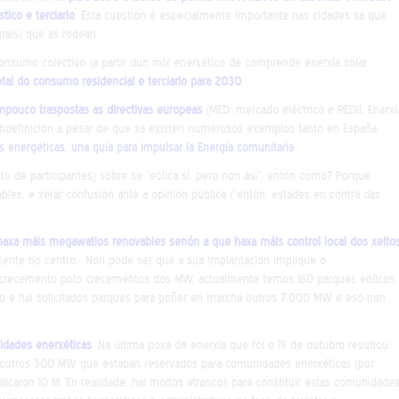
ico e terciario
. Esta cuestión é especialmente importante nas cidades xa que
urais) que as rodean.
sumo colectivo (a partir dun mix enerxético de comprende enerxía solar,
total do consumo residencial e terciario para 2030
.
ampouco traspostas as directivas europeas
(MED: mercado eléctrico e REDII: Enerxí
indefinición a pesar de que xa existen numerosos exemplos tanto en España
energéticas, una guía para impulsar la Energía comunitaria
”
o de participantes) sobre se “eólica si, pero non así”, entón como? Porque
bles, e xerar confusión ante a opinión pública (“entón, estades en contra das
axa máis megawatios renovables senón a que haxa máis control local dos xeito
ente no centro. Non pode ser que a sua implantación implique o
crecemento polo crecementos dos MW, actualmente temos 180 parques eólicos,
e hai solicitados parques para poñer en marcha outros 7.000 MW e eso non
dades enerxéticas
. Na última poxa de enerxía que foi o 19 de outubro resultou
outros 300 MW que estaban reservados para comunidades enerxéticas (por
caron 10 M. En realidade, hai moitos atrancos para constituír estas comunidades