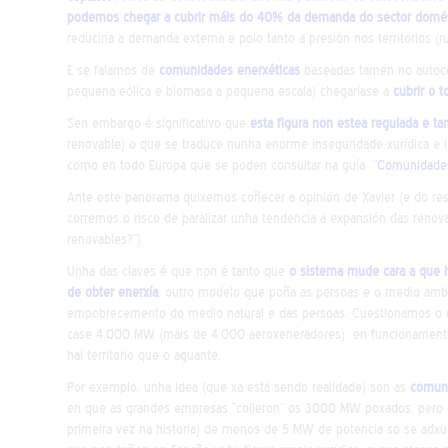
podemos chegar a cubrir máis do 40% da demanda do sector domést
reduciría a demanda externa e polo tanto a presión nos territorios (r
E se falamos de
comunidades enerxéticas
baseadas tamén no autocon
pequena eólica e biomasa a pequena escala) chegaríase a
cubrir o 
Sen embargo é significativo que
esta figura non estea regulada e t
renovable) o que se traduce nunha enorme inseguridade xurídica e 
como en todo Europa que se poden consultar na guía “
Comunidades 
Ante este panorama quixemos coñecer a opinión de Xavier (e do rest
corremos o risco de paralizar unha tendencia á expansión das renova
renovables?”).
Unha das claves é que non é tanto que
o sistema mude cara a que h
de obter enerxía
, outro modelo que poña as persoas e o medio ambi
empobrecemento do medio natural e das persoas. Cuestionamos o 
case 4.000 MW (máis de 4.000 aeroxeneradores) en funcionamento 
hai territorio que o aguante.
Por exemplo, unha idea (que xa está sendo realidade) son as
comuni
en que as grandes empresas “colleron” os 3000 MW poxados, pero 
primeira vez na historia) de menos de 5 MW de potencia só se adxudi