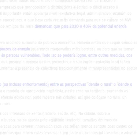
merosas trabas burocráticas e administrativas na fase de rexistro e
 empresas que monopolizan a distribucións eléctrica, o difícil acceso á
 importante entón apoiar (a nivel lexislativo, legal, administrativo, económico,
ades enerxéticas, e que haxa cada vez máis demanda para que se cubran os MW
ende Amigos da Terra
demandan que para 2030 o 40% da potencial enerxía
leva asociado aumento da pobreza enerxética. Habería entón que seguir saíndo á
 prezos da enerxía
(queremos megawatios máis baratos), ou para que se tomen
 ás persoas vulnerables. Todo iso se podería lograr, entre outras medidas, coa
 que posúen a maioría destes proxectos e a súa implementación local teñen
aumentar a presencia de colectivos tradicionalmente infrarepresentados no sector
io (ou incluso enfrontamento) entre as perspectivas “dende o rural” o “dende o
a o modelo de apropiación capitalista, neste caso no territorio, perdendo as
 enerxía eólica non pode facerse nas cidades, así que colócase no rural, un
o máis.
 cos intereses da xente (traballo, saúde, etc). Na cidade, sobre a
 buscar, se se aposta polo equilibrio territorial, tamaños óptimos de
ersoas para xenerar innovación cada vez teñen menos sentido coas canles de
dinámicas que atraen estas inversións por parte de axentes interesados, e ademai