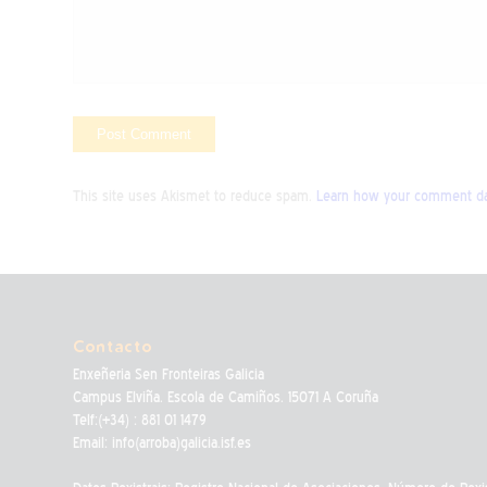
This site uses Akismet to reduce spam.
Learn how your comment dat
Contacto
Enxeñeria Sen Fronteiras Galicia
Campus Elviña. Escola de Camiños. 15071 A Coruña
Telf:(+34) : 881 01 1479
Email: info(arroba)galicia.isf.es