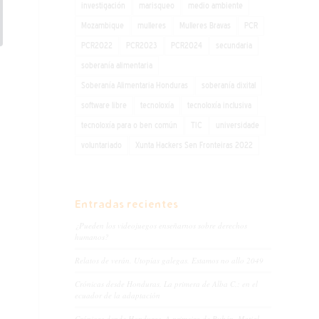
investigación
marisqueo
medio ambiente
Mozambique
mulleres
Mulleres Bravas
PCR
PCR2022
PCR2023
PCR2024
secundaria
soberanía alimentaria
Soberanía Alimentaria Honduras
soberanía dixital
software libre
tecnoloxía
tecnoloxía inclusiva
tecnoloxía para o ben común
TIC
universidade
voluntariado
Xunta Hackers Sen Fronteiras 2022
Entradas recientes
¿Pueden los videojuegos enseñarnos sobre derechos
humanos?
Relatos de verán. Utopías galegas. Estamos no allo 2049
Crónicas desde Honduras. La primera de Alba C.: en el
ecuador de la adaptación
Crónicas dende Honduras. A primeira de Rubén. Matial