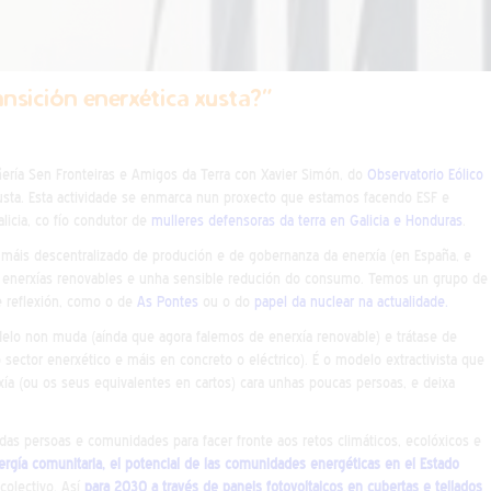
ansición enerxética xusta?”
ría Sen Fronteiras e Amigos da Terra con Xavier Simón, do
Observatorio Eólico
 xusta. Esta actividade se enmarca nun proxecto que estamos facendo ESF e
icia, co fío condutor de
mulleres defensoras da terra en Galicia e Honduras
.
áis descentralizado de produción e de gobernanza da enerxía (en España, e
s enerxías renovables e unha sensible redución do consumo. Temos un grupo de
e reflexión, como o de
As Pontes
ou o do
papel da nuclear na actualidade.
elo non muda (aínda que agora falemos de enerxía renovable) e trátase de
sector enerxético e máis en concreto o eléctrico). É o modelo extractivista que
ía (ou os seus equivalentes en cartos) cara unhas poucas persoas, e deixa
das persoas e comunidades para facer fronte aos retos climáticos, ecolóxicos e
ergía comunitaria, el potencial de las comunidades energéticas en el Estado
olectivo. Así
para 2030 a través de paneis fotovoltaicos en cubertas e tellados