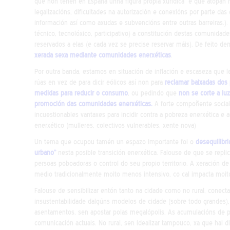
que non teñen en España unha figura propia xurídica e que atopan nu
legalizacións, dificultades na autorización e conexións por parte das
información así como axudas e subvencións entre outras barreiras.). É
técnico, tecnolóxico, participativo) a constitución destas comunid
reservados a elas (e cada vez se precise reservar máis). De feito d
xerada sexa mediante comunidades enerxéticas
.
Por outra banda, estamos en situación de inflación e escaseza que 
rúas en vez de para dicir eólicos así non para
reclamar baixadas dos
medidas para reducir o consumo
, ou pedindo que
non se corte a luz
promoción das comunidades enerxéticas.
A forte compoñente social
incuestionables vantaxes para incidir contra a pobreza enerxética e 
enerxético (mulleres, colectivos vulnerables, xente nova)
Un tema que ocupou tamén un espazo importante foi o
desequilibr
urbano”
nesta posible transición enerxética. Falouse de que se replic
persoas poboadoras o control do seu propio territorio. A xeración de
medio tradicionalmente moito menos intensivo, co cal impacta moit
Falouse de sensibilizar entón tanto na cidade como no rural, conectar
insustentabilidade dalgúns modelos de cidade (sobre todo grandes), e
asentamentos, sen apostar polas megalópolis. As acumulacións de p
comunicación actuais. No rural, sen idealizar tampouco, xa que hai 