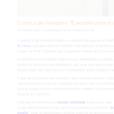
Crónica do faladoiro “É posible unha tr
/
22 November, 2021
in
Destacadas
,
Noticias
,
Uncategorized @gl
O pasado 16 de novembro tivemos un encontro de persoas de Enxeñe
de Galicia
, para falar sobre se é posible unha transición enerxética
Amigos da Terra, financiado pola Cooperación Galega da Xunta de Gal
En Enxeñería Sen Fronteiras levamos tempo defendendo un modelo m
tamén nos países nos que traballamos), así como unha aposta pola
traballo neste eido, que impulsou recentemente algúns faladoiros d
O que vén ocorrendo, sen embargo, é que no actual contexto o mod
macroproxectos en mans do oligopolio enerxético (que xa controla o 
clava as poutas na terra e bombea alimentos, madeira, auga ou enerx
esmorecido o territorio.
Unha aposta interesante é a
enerxía comunitaria
, a enerxía en mans 
sociais. Recentemente Amigos de la Tierra presentó un informe, “
En
español
”, onde se demostraba o
enorme potencial do autoconsumo c