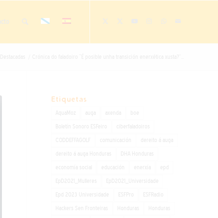
acto
Destacadas
/
Crónica do faladoiro “É posible unha transición enerxética xusta?”...
Etiquetas
AquaMoz
auga
axenda
boe
Boletín Sonoro ESFeiro
ciberfaladoiros
CODDEFFAGOLF
comunicación
dereito á auga
dereito á auga Honduras
DHA Honduras
economía social
educación
enerxía
epd
EpD2021_Mulleres
EpD2021_Universidade
Epd 2023 Universidade
ESFPro
ESFRadio
Hackers Sen Fronteiras
Honduras
Honduras