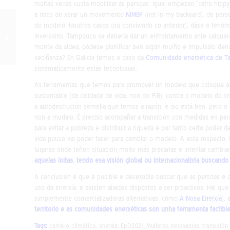
moitas veces custa mobilizar ás persoas. Igual empezan “catro hippys”
a risco de xerar un movemento
NIMBY
(not in my backyard), de pers
Cósmica 2021. Na
do modelo. Noutros casos (ou convivindo co anterior), dáse o fenó
Federación Española de
inversións. Tampouco se debería dar un enfrontamento ante calquera
Ingeniería Sin Fronteras
monte da aldea, pódese planificar ben algún muíño e impulsalo dend
volvemos...
veciñanza? En Galicia temos o caso da
Comunidade enerxética de T
sistematicamente estas tecnoloxías.
As ferramentas que temos para promover un modelo que coloque á
sustentable (da calidade de vida, non do PIB), contra o modelo 
a autodestrución semella que temos a razón, e iso está ben, pero o
non a mudalo. É preciso acompañar a transición con medidas en para
para evitar a pobreza e distribuír a riqueza e por tanto certo pode
vida pouco vai poder facer para cambiar o modelo. A este respecto,
lugares onde teñen situación moito más precarias e intentar cambia
aquelas loitas, tendo esa visión global ou internacionalista buscando 
A conclusión é que é posible e desexable buscar que as persoas e 
uso da enerxía, e existen aliados dispostos a ser proactivos. Hai qu
simplemente comercializadoras alternativas, como
A Nosa Enerxía
), 
territorio e as comunidades enerxéticas son unha ferramenta factible
Tags:
cambio climático
,
enerxía
,
EpD2021_Mulleres
,
renovables
,
transición