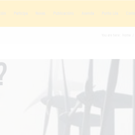
ción
Participa
Novas
Publicacións
Axenda
Punto Lila
Cont
You are here:
Home
/