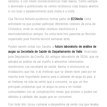
servizos, e con niveis socioeconómicos máis baixos. Como sempre,
o alumnado e profesorado do centro recibiunos coas brazos abertos
e con todo o agradecemento pola charla e a visita.
Coa Técnica Nohelia puidemos formar parte da
ECOlecta
. Unha
actividade na que podían participar diferentes colexios da zona de
Choluteca, onde se recollían residuos electrónicos e
electrodomésticos antigos. Foi unha feria moi parecida ao Recicla+
organizado pola mesma técnica semanas atrás.
Puiden tamén visitar con Sandra, o
futuro laboratorio de análise de
augas sa Secretaría de Saúde do Departamento de Valle
, financiado
pola Deputación da Coruña. Alí, antiguo laboratorio de SESAL que se
adicaba ao análise de sal mariño e alimentos veterinarios
reunímonos coa secretaria de saúde, Karina, e ensinounos as
instalacións que hai, e as melloras que se deben facer para por en
marcha este importante avance para a calidade de auga do país, e
as melloras na vida da xente que a consume, xa que un dos
principais problemas que se atopa na zona e en moitas
comunidades son as complicacións renais que existen e poden ser
debidos á calidade das augas que se consumen.
Con todo isto, tocou comezar a despedirse da xente coa que levaba