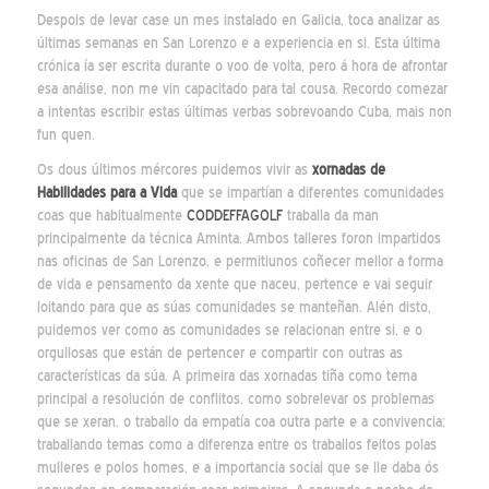
Despois de levar case un mes instalado en Galicia, toca analizar as
últimas semanas en San Lorenzo e a experiencia en si. Esta última
crónica ía ser escrita durante o voo de volta, pero á hora de afrontar
esa análise, non me vin capacitado para tal cousa. Recordo comezar
a intentas escribir estas últimas verbas sobrevoando Cuba, mais non
fun quen.
Os dous últimos mércores puidemos vivir as
xornadas de
Habilidades para a Vida
que se impartían a diferentes comunidades
coas que habitualmente
CODDEFFAGOLF
traballa da man
principalmente da técnica Aminta. Ambos talleres foron impartidos
nas oficinas de San Lorenzo, e permitiunos coñecer mellor a forma
de vida e pensamento da xente que naceu, pertence e vai seguir
loitando para que as súas comunidades se manteñan. Alén disto,
puidemos ver como as comunidades se relacionan entre si, e o
orgullosas que están de pertencer e compartir con outras as
características da súa. A primeira das xornadas tiña como tema
principal a resolución de conflitos, como sobrelevar os problemas
que se xeran, o traballo da empatía coa outra parte e a convivencia;
traballando temas como a diferenza entre os traballos feitos polas
mulleres e polos homes, e a importancia social que se lle daba ós