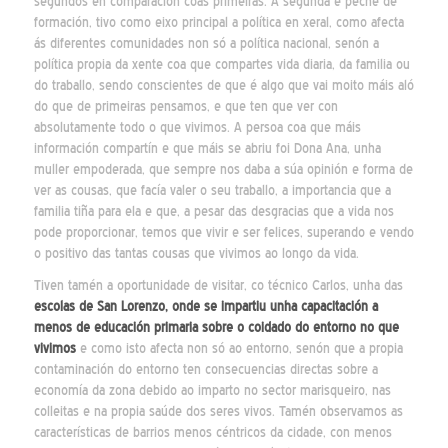
segundos en comparación coas primeiras. A segunda e peche de
formación, tivo como eixo principal a política en xeral, como afecta
ás diferentes comunidades non só a política nacional, senón a
política propia da xente coa que compartes vida diaria, da familia ou
do traballo, sendo conscientes de que é algo que vai moito máis aló
do que de primeiras pensamos, e que ten que ver con
absolutamente todo o que vivimos. A persoa coa que máis
información compartín e que máis se abriu foi Dona Ana, unha
muller empoderada, que sempre nos daba a súa opinión e forma de
ver as cousas, que facía valer o seu traballo, a importancia que a
familia tiña para ela e que, a pesar das desgracias que a vida nos
pode proporcionar, temos que vivir e ser felices, superando e vendo
o positivo das tantas cousas que vivimos ao longo da vida.
Tiven tamén a oportunidade de visitar, co técnico Carlos, unha das
escolas de San Lorenzo, onde se impartiu unha capacitación a
menos de educación primaria sobre o coidado do entorno no que
vivimos
e como isto afecta non só ao entorno, senón que a propia
contaminación do entorno ten consecuencias directas sobre a
economía da zona debido ao imparto no sector marisqueiro, nas
colleitas e na propia saúde dos seres vivos. Tamén observamos as
características de barrios menos céntricos da cidade, con menos