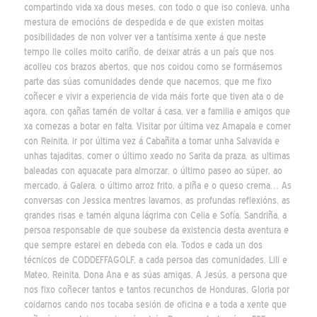
compartindo vida xa dous meses, con todo o que iso conleva, unha
mestura de emocións de despedida e de que existen moitas
posibilidades de non volver ver a tantísima xente á que neste
tempo lle colles moito cariño, de deixar atrás a un país que nos
acolleu cos brazos abertos, que nos coidou como se formásemos
parte das súas comunidades dende que nacemos, que me fixo
coñecer e vivir a experiencia de vida máis forte que tiven ata o de
agora, con gañas tamén de voltar á casa, ver a familia e amigos que
xa comezas a botar en falta. Visitar por última vez Amapala e comer
con Reinita, ir por última vez á Cabañita a tomar unha Salvavida e
unhas tajaditas, comer o último xeado no Sarita da praza, as ultimas
baleadas con aguacate para almorzar, o último paseo ao súper, ao
mercado, á Galera, o último arroz frito, a piña e o queso crema… As
conversas con Jessica mentres lavamos, as profundas reflexións, as
grandes risas e tamén alguna lágrima con Celia e Sofía. Sandriña, a
persoa responsable de que soubese da existencia desta aventura e
que sempre estarei en debeda con ela. Todos e cada un dos
técnicos de CODDEFFAGOLF, a cada persoa das comunidades, Lili e
Mateo, Reinita, Dona Ana e as súas amigas, A Jesús, a persona que
nos fixo coñecer tantos e tantos recunchos de Honduras, Gloria por
coidarnos cando nos tocaba sesión de oficina e a toda a xente que