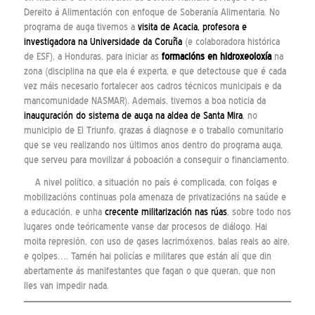
Dereito á Alimentación con enfoque de Soberanía Alimentaria. No
programa de auga tivemos a
visita de Acacia, profesora e
investigadora na Universidade da Coruña
(e colaboradora histórica
de ESF), a Honduras, para iniciar as
formacións en hidroxeoloxía
na
zona (disciplina na que ela é experta, e que detectouse que é cada
vez máis necesario fortalecer aos cadros técnicos municipais e da
mancomunidade NASMAR). Ademais, tivemos a boa noticia da
inauguración do sistema de auga na aldea de Santa Mira
, no
municipio de El Triunfo, grazas á diagnose e o traballo comunitario
que se veu realizando nos últimos anos dentro do programa auga,
que serveu para movilizar á poboación a conseguir o financiamento.
A nivel político, a situación no país é complicada, con folgas e
mobilizacións continuas pola amenaza de privatizacións na saúde e
a educación, e unha
crecente militarización nas rúas
, sobre todo nos
lugares onde teóricamente vanse dar procesos de diálogo. Hai
moita represión, con uso de gases lacrimóxenos, balas reais ao aire,
e golpes…. Tamén hai policías e militares que están alí que din
abertamente ás manifestantes que fagan o que queran, que non
lles van impedir nada.