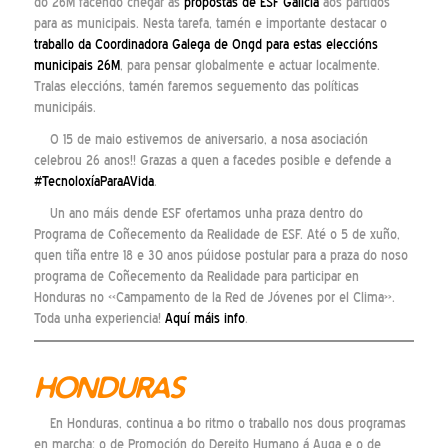
do 26M facendo chegar as
propostas de ESF Galicia
aos partidos
para as municipais. Nesta tarefa, tamén e importante destacar o
traballo da Coordinadora Galega de Ongd para estas eleccións
municipais 26M
, para pensar globalmente e actuar localmente.
Tralas eleccións, tamén faremos seguemento das políticas
municipáis.
O 15 de maio estivemos de aniversario, a nosa asociación
celebrou 26 anos!! Grazas a quen a facedes posible e defende a
#TecnoloxíaParaAVida
.
Un ano máis dende ESF ofertamos unha praza dentro do
Programa de Coñecemento da Realidade de ESF. Até o 5 de xuño,
quen tiña entre 18 e 30 anos púidose postular para a praza do noso
programa de Coñecemento da Realidade para participar en
Honduras no «Campamento de la Red de Jóvenes por el Clima».
Toda unha experiencia!
Aquí máis info
.
HONDURAS
En Honduras, continua a bo ritmo o traballo nos dous programas
en marcha: o de Promoción do Dereito Humano á Auga e o de