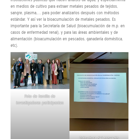
en medios de cultivo para extraer metales pesados de tejidos,
sangre, plasma,… para poder analizarlos después con métodos
estándar. Y así ver la bioacumulación de metales pesados. Es
importante para la Secretaría de Salud (bioacumulación de m.p. en
casos de enfermedad renal), y para las áreas ambientales y de
alimentación (bioacumulación en pescados, ganadería doméstica,
etc).
Foto de familia de
investigadoras participantes
Estructura del proyecto