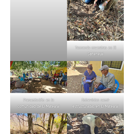
Tomando muestras en El
Sartenejal
Presentación en la
Entrevistas semi-
comunidad de El Matearal
estructuradas en El Matearal