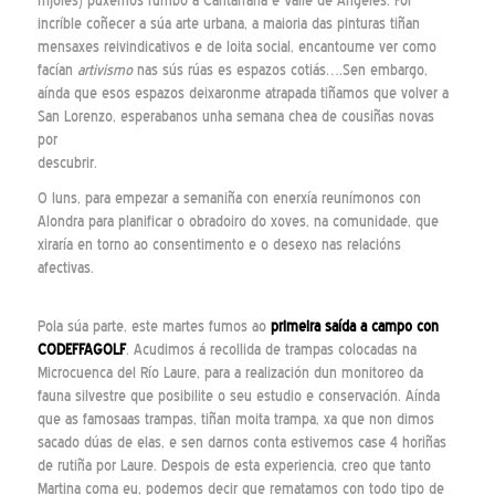
frijoles) puxemos rumbo a Cantarrana e Valle de Ángeles. Foi
incríble coñecer a súa arte urbana, a maioria das pinturas tiñan
mensaxes reivindicativos e de loita social, encantoume ver como
facían
artivismo
nas sús rúas es espazos cotiás….Sen embargo,
aínda que esos espazos deixaronme atrapada tiñamos que volver a
San Lorenzo, esperabanos unha semana chea de cousiñas novas
por
descubrir.
O luns, para empezar a semaniña con enerxía reunímonos con
Alondra para planificar o obradoiro do xoves, na comunidade, que
xiraría en torno ao consentimento e o desexo nas relacións
afectivas.
Pola súa parte, este martes fumos ao
primeira saída a campo con
CODEFFAGOLF
. Acudimos á recollida de trampas colocadas na
Microcuenca del Río Laure, para a realización dun monitoreo da
fauna silvestre que posibilite o seu estudio e conservación. Aínda
que as famosaas trampas, tiñan moita trampa, xa que non dimos
sacado dúas de elas, e sen darnos conta estivemos case 4 horiñas
de rutiña por Laure. Despois de esta experiencia, creo que tanto
Martina coma eu, podemos decir que rematamos con todo tipo de