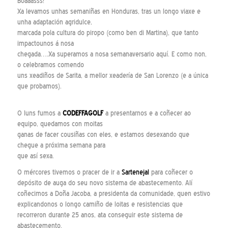
Boaaasss!
Xa levamos unhas semaniñas en Honduras, tras un longo viaxe e
unha adaptación agridulce,
marcada pola cultura do piropo (como ben di Martina), que tanto
impactounos á nosa
chegada….Xa superamos a nosa semanaversario aquí. E como non,
o celebramos comendo
uns xeadiños de Sarita, a mellor xeadería de San Lorenzo (e a única
que probamos).
O luns fumos a
CODEFFAGOLF
a presentarnos e a coñecer ao
equipo, quedamos con moitas
ganas de facer cousiñas con eles, e estamos desexando que
chegue a próxima semana para
que así sexa.
O mércores tivemos o pracer de ir a
Sartenejal
para coñecer o
depósito de auga do seu novo sistema de abastecemento. Alí
coñecimos a Doña Jacoba, a presidenta da comunidade, quen estivo
explicandonos o longo camiño de loitas e resistencias que
recorreron durante 25 anos, ata conseguir este sistema de
abastecemento.