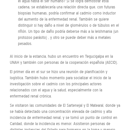
el agua hasta el ser humano? Si se logra demostrar esta
cadena, se establecería una relación directa que, con futuras
biopsias humanas, podría confirmar al cadmio como inductor
del aumento de la enfermedad renal. También se quiere
distinguir si hay daño a nivel de glomérulos o de túbulos en el
riñón. Un tipo de daño podría deberse más a la leishmania (un
protozoo parásito) , y otro se puede deber más a metales
pesados.
Al inicio de la estancia, hubo un encuentro en Tegucigalpa en la
UNAH y también con personas de la cooperación española (AECID).
El primer día en el sur se hizo una reunión de planificación y
logística. También hubo momento para socializar el inicio de la
investigación sobre el cadmio con los principales actores
relacionados con el agua y la salud, especialmente con la
enfermedad renal crónica.
Se visitaron las comunidades de El Sartenejal y El Matearal, donde ya
se había detectado una concentración elevada de cadmio y alta
incidencia de enfermedad renal, y se tomó un punto de control en
Caridad, donde la incidencia es menor. Asistieron personas de
distintas instancias del Estado para formarse en la toma y manejo