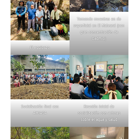
Tomando muestras en río
superficial en El Matearal (con
gran concentración de
Cadmio)
El equipazo
Socialización final con
Reunión inicial de
AHJASA
socialización con actores
sobre el agua y salud