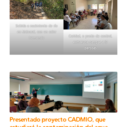
Subida a nacimiento de río
en Matearal, con un calor
Caridad, o punto de control,
tremendo
extraeuse sangue a 17
persoas
Presentado proyecto CADMIO, que
estudiará la contaminación del agua