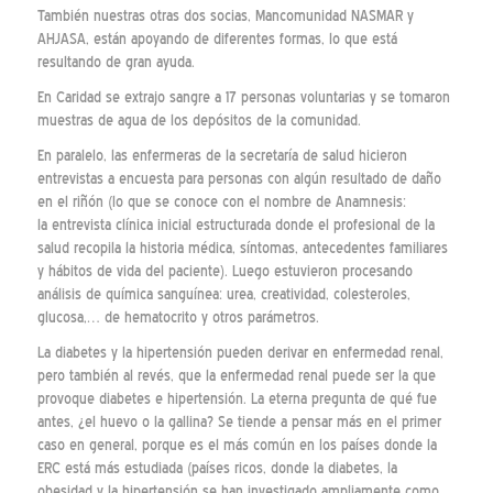
También nuestras otras dos socias, Mancomunidad NASMAR y
AHJASA, están apoyando de diferentes formas, lo que está
resultando de gran ayuda.
En Caridad se extrajo sangre a 17 personas voluntarias y se tomaron
muestras de agua de los depósitos de la comunidad.
En paralelo, las enfermeras de la secretaría de salud hicieron
entrevistas a encuesta para personas con algún resultado de daño
en el riñón (lo que se conoce con el nombre de Anamnesis:
la entrevista clínica inicial estructurada donde el profesional de la
salud recopila la historia médica, síntomas, antecedentes familiares
y hábitos de vida del paciente). Luego estuvieron procesando
análisis de química sanguínea: urea, creatividad, colesteroles,
glucosa,… de hematocrito y otros parámetros.
La diabetes y la hipertensión pueden derivar en enfermedad renal,
pero también al revés, que la enfermedad renal puede ser la que
provoque diabetes e hipertensión. La eterna pregunta de qué fue
antes, ¿el huevo o la gallina? Se tiende a pensar más en el primer
caso en general, porque es el más común en los países donde la
ERC está más estudiada (países ricos, donde la diabetes, la
obesidad y la hipertensión se han investigado ampliamente como