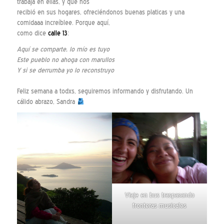
trabaja en ellas, y que nos
recibió en sus hogares, ofreciéndonos buenas platicas y una
comidaaa increíblee. Porque aquí,
como dice
calle 13
:
Aquí se comparte, lo mío es tuyo
Este pueblo no ahoga con marullos
Y si se derrumba yo lo reconstruyo
Feliz semana a todxs, seguiremos informando y disfrutando. Un
cálido abrazo, Sandra
Viaje en bus traspasando
fronteras musicales