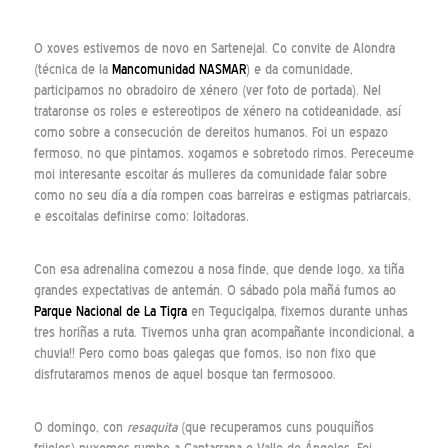
O xoves estivemos de novo en Sartenejal. Co convite de Alondra
(técnica de la
Mancomunidad NASMAR
) e da comunidade,
participamos no obradoiro de xénero (ver foto de portada). Nel
trataronse os roles e estereotipos de xénero na cotideanidade, así
como sobre a consecución de dereitos humanos. Foi un espazo
fermoso, no que pintamos, xogamos e sobretodo rimos. Pereceume
moi interesante escoitar ás mulleres da comunidade falar sobre
como no seu día a día rompen coas barreiras e estigmas patriarcais,
e escoitalas definirse como: loitadoras.
Con esa adrenalina comezou a nosa finde, que dende logo, xa tiña
grandes expectativas de antemán. O sábado pola mañá fumos ao
Parque Nacional de La Tigra
en Tegucigalpa, fixemos durante unhas
tres horiñas a ruta. Tivemos unha gran acompañante incondicional, a
chuvia!! Pero como boas galegas que fomos, iso non fixo que
disfrutaramos menos de aquel bosque tan fermosooo.
O domingo, con
resaquita
(que recuperamos cuns pouquiños