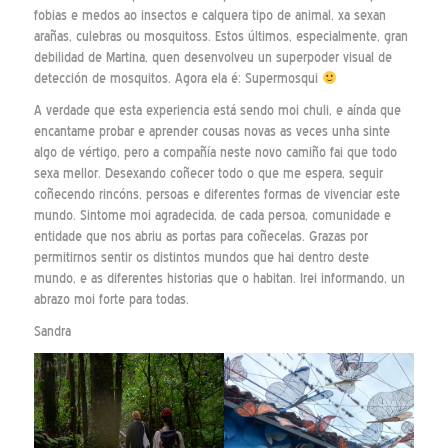
fobias e medos ao insectos e calquera tipo de animal, xa sexan
arañas, culebras ou mosquitoss. Estos últimos, especialmente, gran
debilidad de Martina, quen desenvolveu un superpoder visual de
detección de mosquitos. Agora ela é: Supermosqui
A verdade que esta experiencia está sendo moi chuli, e aínda que
encantame probar e aprender cousas novas as veces unha sinte
algo de vértigo, pero a compañía neste novo camiño fai que todo
sexa mellor. Desexando coñecer todo o que me espera, seguir
coñecendo rincóns, persoas e diferentes formas de vivenciar este
mundo. Sintome moi agradecida, de cada persoa, comunidade e
entidade que nos abriu as portas para coñecelas. Grazas por
permitirnos sentir os distintos mundos que hai dentro deste
mundo, e as diferentes historias que o habitan. Irei informando, un
abrazo moi forte para todas.
Sandra