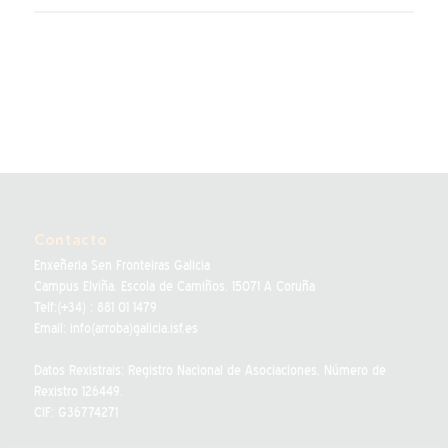
Contacto
Enxeñeria Sen Fronteiras Galicia
Campus Elviña. Escola de Camiños. 15071 A Coruña
Telf:(+34) : 881 01 1479
Email: info(arroba)galicia.isf.es
Datos Rexistrais: Registro Nacional de Asociaciones, Número de
Rexistro 126449.
CIF: G36774271