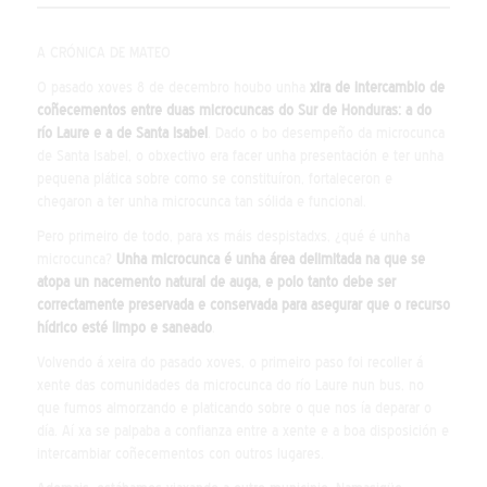
A CRÓNICA DE MATEO
O pasado xoves 8 de decembro houbo unha
xira de intercambio de
coñecementos entre duas microcuncas do Sur de Honduras: a do
río Laure e a de Santa Isabel
. Dado o bo desempeño da microcunca
de Santa Isabel, o obxectivo era facer unha presentación e ter unha
pequena plática sobre como se constituíron, fortaleceron e
chegaron a ter unha microcunca tan sólida e funcional.
Pero primeiro de todo, para xs máis despistadxs, ¿qué é unha
microcunca?
Unha microcunca é unha área delimitada na que se
atopa un nacemento natural de auga, e polo tanto debe ser
correctamente preservada e conservada para asegurar que o recurso
hídrico esté limpo e saneado
.
Volvendo á xeira do pasado xoves, o primeiro paso foi recoller á
xente das comunidades da microcunca do río Laure nun bus, no
que fumos almorzando e platicando sobre o que nos ía deparar o
día. Aí xa se palpaba a confianza entre a xente e a boa disposición e
intercambiar coñecementos con outros lugares.