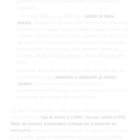
contamina a auga e provoca inundacións xa que bloquea as
alcantarillas.
O PM incluía tamén un apartado para a
xestión de fauna
silvestre
, mediante mecanismos como facer inventario de fauna
e a inclusión do xulgado de paz da alcaldía correspondente, para
solventar e afrontar problemas como a denuncia da caza ilegal
das especies da microcunca. Como dato curioso, comentaban
que o morcego é o animal que máis sementes sembra en
Honduras, debido á súa alimentación e ao seu desprazamento
aéreo.
Finalmente, tocáronse outros puntos como as accións que se
están tomando como
prevención e adaptación ao cambio
climático
; ou sobre mecanismos para fortalecer o
desenvolvemento comunitario, como a construcción de letrinas
domiciliarias ou o cercado das fontes de auga.
Por último, para rematar a charla, Herson comentaba que teñen
constituída unha
Caja de Ahorro y Crédito, coa que cobran un PSA
(Pago de Servicios Ambientales) mensual aos integrantes da
microcunca
. Este pago non está destinado ao pago da auga, xa que
iso é gratuito, senón ao mantemento desta zona e dos sistemas