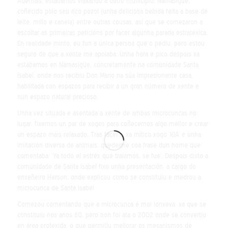
Ademais, estábamos viaxando a outro municipio, Namasigüe,
coñecido polo seu rico pozol (unha deliciosa bebida feita a base de
leite, millo e canela) entre outras cousas, así que se comezaron a
escoitar as primeiras peticións por facer algunha parada estratéxica.
En realidade minto, eu fun a única persoa que o pediu, pero estou
seguro de que a xente me apoiaba. Unha hora e pico despois xa
estábamos en Namasigüe, concretamente na comunidade Santa
Isabel, onde nos recibiu Don Mario na súa impresionante casa,
habilitada con espazos para recibir a un gran número de xente e
nun espazo natural precioso.
Unha vez situada e asentada a xente de ambas microcuncas no
lugar, fixemos un par de xogos para coñecernos algo mellor e crear
un espazo máis relaxado. Tras facer o xa mítico xogo ‘KIÁ’ e unha
imitación diversa de animais, quedeime coa frase dun home que
comentaba: ‘Ya todo el estrés que traíamos, se fue’. Despois disto a
comunidade de Santa Isabel fixo unha presentación, a cargo do
enxeñeiro Herson, onde explicou como se constituiu e medrou a
microcunca de Santa Isabel.
Comezou comentando que a microcunca é moi lonxeva, xa que se
constituiu nos anos 80, pero non foi ata o 2002 onde se convertiu
en área protexida, o que permitiu mellorar os mecanismos de