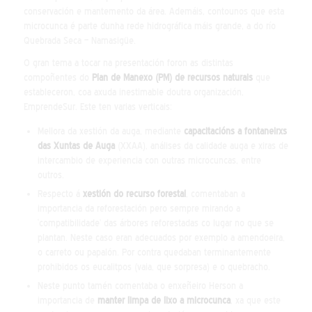
conservación e mantemento da área. Ademáis, contounos que esta
microcunca é parte dunha rede hidrográfica máis grande, a do río
Quebrada Seca – Namasigüe.
O gran tema a tocar na presentación foron as distintas
compoñentes do
Plan de Manexo (PM) de recursos naturais
que
estableceron, coa axuda inestimable doutra organización,
EmprendeSur. Este ten varias verticais:
Mellora da xestión da auga, mediante
capacitacións a fontaneirxs
das Xuntas de Auga
(XXAA), análises da calidade auga e xiras de
intercambio de experiencia con outras microcuncas, entre
outros.
Respecto á
xestión do recurso forestal
, comentaban a
importancia da reforestación pero sempre mirando a
‘compatibilidade’ das árbores reforestadas co lugar no que se
plantan. Neste caso eran adecuados por exemplo a amendoeira,
o carreto ou papalón. Por contra quedaban terminantemente
prohibidos os eucalitpos (vaia, que sorpresa) e o quebracho.
Neste punto tamén comentaba o enxeñeiro Herson a
importancia de
manter limpa de lixo a microcunca
, xa que este