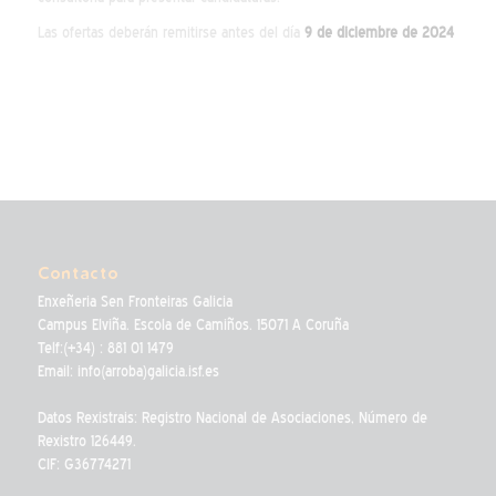
Las ofertas deberán remitirse antes del día
9 de diciembre de 2024
Contacto
Enxeñeria Sen Fronteiras Galicia
Campus Elviña. Escola de Camiños. 15071 A Coruña
Telf:(+34) : 881 01 1479
Email: info(arroba)galicia.isf.es
Datos Rexistrais: Registro Nacional de Asociaciones, Número de
Rexistro 126449.
CIF: G36774271