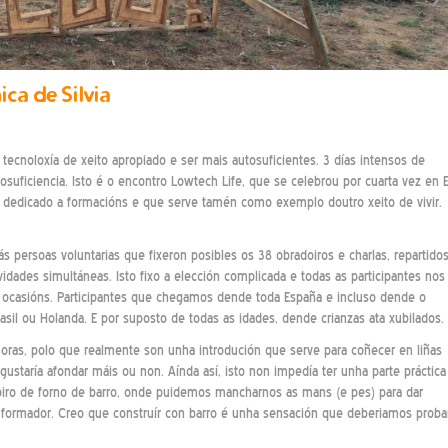
ca de Silvia
 tecnoloxía de xeito apropiado e ser mais autosuficientes. 3 días intensos de
osuficiencia. Isto é o encontro Lowtech Life, que se celebrou por cuarta vez en E
a dedicado a formacións e que serve tamén como exemplo doutro xeito de vivir.
s persoas voluntarias que fixeron posibles os 38 obradoiros e charlas, repartido
vidades simultáneas. Isto fixo a elección complicada e todas as participantes nos
ocasións. Participantes que chegamos dende toda España e incluso dende o
rasil ou Holanda. E por suposto de todas as idades, dende crianzas ata xubilados.
horas, polo que realmente son unha introdución que serve para coñecer en liñas
gustaría afondar máis ou non. Aínda así, isto non impedía ter unha parte práctica
iro de forno de barro, onde puidemos mancharnos as mans (e pes) para dar
o formador. Creo que construír con barro é unha sensación que deberiamos proba