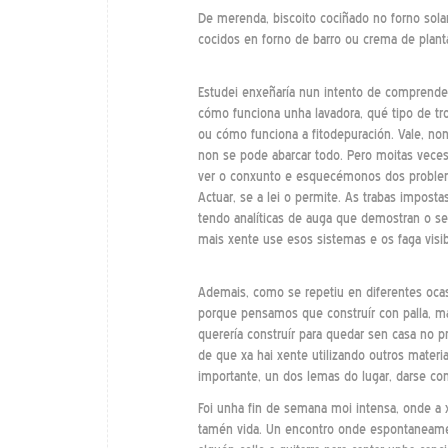
De merenda, biscoito cociñado no forno solar
cocidos en forno de barro ou crema de plantas
Estudei enxeñaría nun intento de comprende
cómo funciona unha lavadora, qué tipo de tr
ou cómo funciona a fitodepuración. Vale, no
non se pode abarcar todo. Pero moitas vece
ver o conxunto e esquecémonos dos problem
Actuar, se a lei o permite. As trabas imposta
tendo analíticas de auga que demostran o s
mais xente use esos sistemas e os faga visib
Ademais, como se repetiu en diferentes ocas
porque pensamos que construír con palla, ma
querería construír para quedar sen casa no 
de que xa hai xente utilizando outros materia
importante, un dos lemas do lugar, darse c
Foi unha fin de semana moi intensa, onde a
tamén vida. Un encontro onde espontaneamen