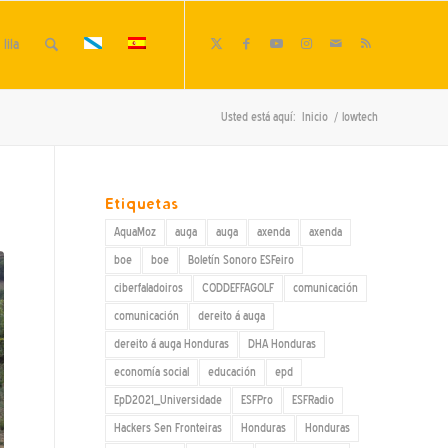
lila
Usted está aquí:
Inicio
/
lowtech
Etiquetas
AquaMoz
auga
auga
axenda
axenda
boe
boe
Boletín Sonoro ESFeiro
ciberfaladoiros
CODDEFFAGOLF
comunicación
comunicación
dereito á auga
dereito á auga Honduras
DHA Honduras
economía social
educación
epd
EpD2021_Universidade
ESFPro
ESFRadio
Hackers Sen Fronteiras
Honduras
Honduras