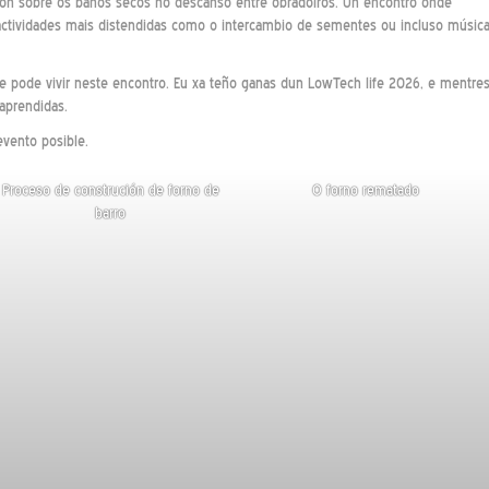
nción sobre os baños secos no descanso entre obradoiros. Un encontro onde
ctividades mais distendidas como o intercambio de sementes ou incluso músic
 pode vivir neste encontro. Eu xa teño ganas dun LowTech life 2026, e mentre
aprendidas.
evento posible.
Proceso de construción de forno de
O forno rematado
barro