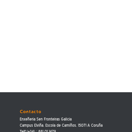
Contacto
Enxeñeria Sen Fronteiras Galicia
Campus Elviña. Escola de Camiños. 15071 A Coruña
Telf:(+34) : 881 01 1479