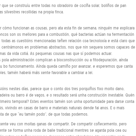
 que se construíu entre todas no obradoiro de cociña solar, boliños de pan
 silvestres recollidas na propia finca.
r cómo funcionan as cousas, pero ata esta fin de semana, ninguén me explicara
oncos son os mellores para a combustión, qué bacterias actúan na fermentación
n todas as cuestións mencionadas teñen relación coa tecnoloxía e está claro que
s centrámonos en problemas abstractos, nos que nin sequera somos capaces de
as da vida cotiá. As pequenas cousas nas que sí podemos actuar.
s pola administración complican a bioconstrucción ou a fitodepuración, aínda
eu bo funcionamento. Aínda queda camiño por avanzar, e esperemos que canta
les, tamén haberá máis xente favorable a cambiar a lei.
ións nestes días, parece que o conto dos tres porquiños fixo moito dano,
deira ou barro é de vagos, e o resultado será unha construción inestable. Quén
primeiro temporal? Estes eventos tamén son unha oportunidade para darse conta
is, vivindo en casas de barro e materiais naturais dende fai anos. E o mais
onta de que “eu tamén podo”, de que todas podemos.
 xente veu con moitas ganas de compartir. De compartir coñecemento, pero
te se forma unha roda de baile tradicional mentres se agarda pola cea ou