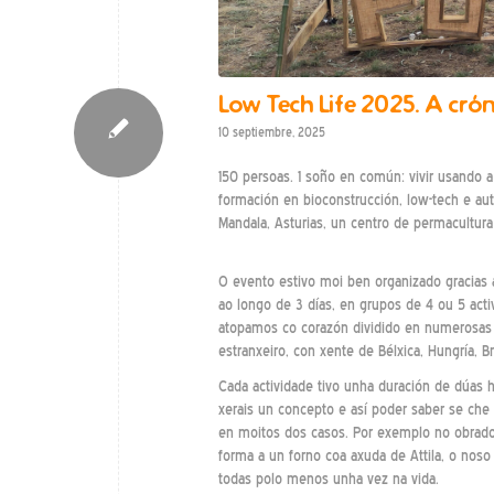
Low Tech Life 2025. A cróni
10 septiembre, 2025
150 persoas. 1 soño en común: vivir usando a
formación en bioconstrucción, low-tech e aut
Mandala, Asturias, un centro de permacultur
O evento estivo moi ben organizado gracias á
ao longo de 3 días, en grupos de 4 ou 5 acti
atopamos co corazón dividido en numerosas 
estranxeiro, con xente de Bélxica, Hungría, B
Cada actividade tivo unha duración de dúas 
xerais un concepto e así poder saber se che 
en moitos dos casos. Por exemplo no obrado
forma a un forno coa axuda de Attila, o nos
todas polo menos unha vez na vida.