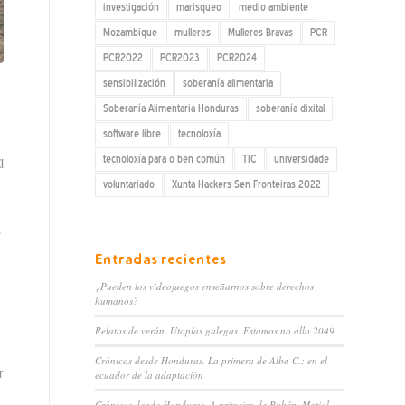
investigación
marisqueo
medio ambiente
Mozambique
mulleres
Mulleres Bravas
PCR
PCR2022
PCR2023
PCR2024
sensibilización
soberanía alimentaria
Soberanía Alimentaria Honduras
soberanía dixital
software libre
tecnoloxía
tecnoloxía para o ben común
TIC
universidade
l
voluntariado
Xunta Hackers Sen Fronteiras 2022
s
Entradas recientes
¿Pueden los videojuegos enseñarnos sobre derechos
humanos?
Relatos de verán. Utopías galegas. Estamos no allo 2049
Crónicas desde Honduras. La primera de Alba C.: en el
r
ecuador de la adaptación
Crónicas dende Honduras. A primeira de Rubén. Matial