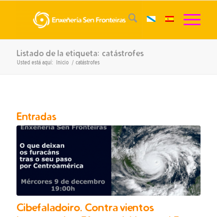
Listado de la etiqueta: catástrofes
Usted está aquí:
Inicio
/
catástrofes
Entradas
Cibefaladoiro. Contra vientos