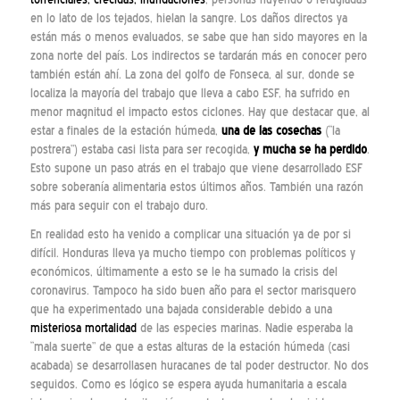
en lo lato de los tejados, hielan la sangre. Los daños directos ya
están más o menos evaluados, se sabe que han sido mayores en la
zona norte del país. Los indirectos se tardarán más en conocer pero
también están ahí. La zona del golfo de Fonseca, al sur, donde se
localiza la mayoría del trabajo que lleva a cabo ESF, ha sufrido en
menor magnitud el impacto estos ciclones. Hay que destacar que, al
estar a finales de la estación húmeda,
una de las cosechas
(“la
postrera”) estaba casi lista para ser recogida,
y mucha se ha perdido
.
Esto supone un paso atrás en el trabajo que viene desarrollado ESF
sobre soberanía alimentaria estos últimos años. También una razón
más para seguir con el trabajo duro.
En realidad esto ha venido a complicar una situación ya de por si
difícil. Honduras lleva ya mucho tiempo con problemas políticos y
económicos, últimamente a esto se le ha sumado la crisis del
coronavirus. Tampoco ha sido buen año para el sector marisquero
que ha experimentado una bajada considerable debido a una
misteriosa mortalidad
de las especies marinas. Nadie esperaba la
“mala suerte” de que a estas alturas de la estación húmeda (casi
acabada) se desarrollasen huracanes de tal poder destructor. No dos
seguidos. Como es lógico se espera ayuda humanitaria a escala