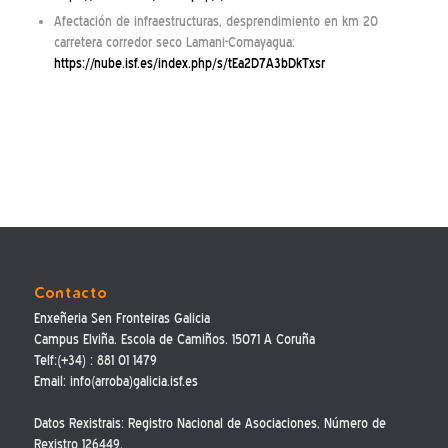
Afectación de infraestructuras, desprendimiento en km 20
carretera corredor seco Lamani-Comayagua:
https://nube.isf.es/index.php/s/tEa2D7A3bDkTxsr
Contacto
Enxeñeria Sen Fronteiras Galicia
Campus Elviña. Escola de Camiños. 15071 A Coruña
Telf:(+34) : 881 01 1479
Email: info(arroba)galicia.isf.es
Datos Rexistrais: Registro Nacional de Asociaciones, Número de
Rexistro 126449.