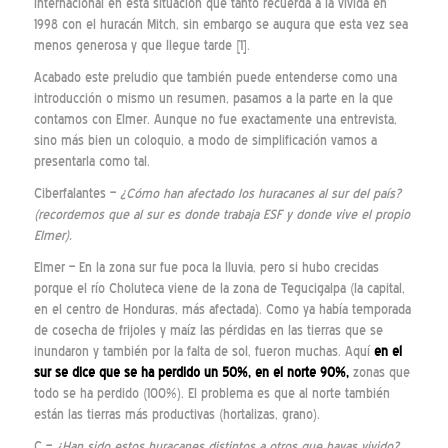
internacional en esta situación que tanto recuerda a la vivida en
1998 con el huracán Mitch, sin embargo se augura que esta vez sea
menos generosa y que llegue tarde [1].
Acabado este preludio que también puede entenderse como una
introducción o mismo un resumen, pasamos a la parte en la que
contamos con Elmer. Aunque no fue exactamente una entrevista,
sino más bien un coloquio, a modo de simplificación vamos a
presentarla como tal.
Ciberfalantes –
¿Cómo han afectado los huracanes al sur del país?
(recordemos que al sur es donde trabaja ESF y donde vive el propio
Elmer).
Elmer – En la zona sur fue poca la lluvia, pero si hubo crecidas
porque el río Choluteca viene de la zona de Tegucigalpa (la capital,
en el centro de Honduras, más afectada). Como ya había temporada
de cosecha de frijoles y maíz las pérdidas en las tierras que se
inundaron y también por la falta de sol, fueron muchas. Aquí
en el
sur se dice que se ha perdido un 50%, en el norte 90%,
zonas que
todo se ha perdido (100%). El problema es que al norte también
están las tierras más productivas (hortalizas, grano).
C –
¿Han sido estos huracanes distintos a otros que hayas vivido?