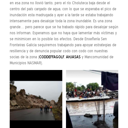
en esa zona no llovió tanto, pero el río Choluteca baja desde el
centro del país cargado de agua, con lo que se esperaba el pico de
inundación esta madrugada y ayer a la tarde se estaba trabajando
intensamente para desalojar toda la zona inundable. Es una zona
grande… pero parece que se ha trabado rápido para desalojar según
nos informan. Esperamos que no haya que lamentar más víctimas y
se minimicen en lo posible los efectos. Desde Enxeñería Sen
Fronteiras Galicia seguiremos trabajando para apoyar estrategias de
resiliencia y de denuncia popular codo con codo con nuestras
socias de la zona (
CODDEFFAGOLF
,
AHJASAS
y Mancomunidad de
Municipios NASMAR).