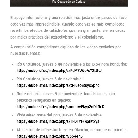
Río Goascorán en Caridad
El apoyo internacional y una relación más justa entre países se hace
cada vez más imprescindible, cuando cada vez es más complicado
revertir los efectos de catástrofes que, en gran parte, vienen dadas
por malas prácticas del extractivismo y el colonialismo.
A continuación compartimos algunos de los vídeos enviados por
nuestras fuentes:
Río Choluteca, jueves 5 de noviembre a las 13:54 hora hondurña:
https://nube.isf.es/index.php/s/PdM7WJoFoY2L8cJ
Río Choluteca, jueves 5 de noviembre:
https://nube.isf.es/index.php/s/xPr8soBt8ys5p7o
Norte del país, jueves 5 de noviembre. Inundaciones, con
personas refugiadas en tejados:
https://nube.isf.es/index.php/s/mmrwBkyp2nDLNcD
Vista aérea norte del país, jueves 5 de noviembre:
https://nube.isf.es/index.php/s/TFDTYFFRpfKtxys
Afectación de infraestructuras en Olancho, derrumbe de puente:
https://nube.isf.es/index.php/f/564475