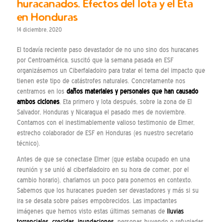
huracanados. Efectos del Iota y el Eta
en Honduras
14 diciembre, 2020
El todavía reciente paso devastador de no uno sino dos huracanes
por Centroamérica, suscitó que la semana pasada en ESF
organizásemos un Ciberfaladoiro para tratar el tema del impacto que
tienen este tipo de catástrofes naturales. Concretamente nos
centramos en los
daños materiales y personales que han causado
ambos ciclones
, Eta primero y Iota después, sobre la zona de El
Salvador, Honduras y Nicaragua el pasado mes de noviembre.
Contamos con el inestimablemente valioso testimonio de Elmer,
estrecho colaborador de ESF en Honduras (es nuestro secretario
técnico).
Antes de que se conectase Elmer (que estaba ocupado en una
reunión y se unió al ciberfaladoiro en su hora de comer, por el
cambio horario), charlamos un poco para ponernos en contexto.
Sabemos que los huracanes pueden ser devastadores y más si su
ira se desata sobre países empobrecidos. Las impactantes
imágenes que hemos visto estas últimas semanas de
lluvias
torrenciales, crecidas, inundaciones
, personas huyendo o refugiadas