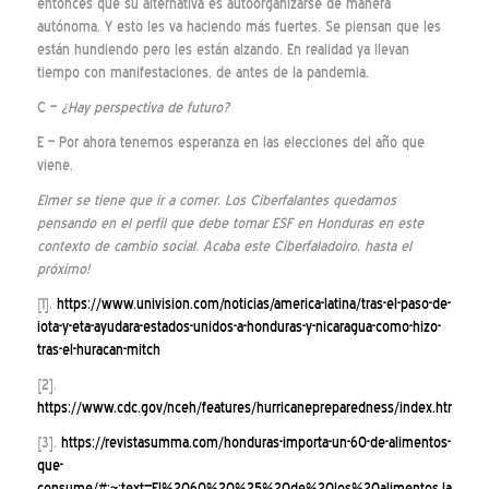
entonces que su alternativa es autoorganizarse de manera
autónoma. Y esto les va haciendo más fuertes. Se piensan que les
están hundiendo pero les están alzando. En realidad ya llevan
tiempo con manifestaciones, de antes de la pandemia.
C –
¿Hay perspectiva de futuro?
E – Por ahora tenemos esperanza en las elecciones del año que
viene.
Elmer se tiene que ir a comer. Los Ciberfalantes quedamos
pensando en el perfil que debe tomar ESF en Honduras en este
contexto de cambio social. Acaba este Ciberfaladoiro, hasta el
próximo!
[1].
https://www.univision.com/noticias/america-latina/tras-el-paso-de-
iota-y-eta-ayudara-estados-unidos-a-honduras-y-nicaragua-como-hizo-
tras-el-huracan-mitch
[2].
https://www.cdc.gov/nceh/features/hurricanepreparedness/index.html
[3].
https://revistasumma.com/honduras-importa-un-60-de-alimentos-
que-
consume/#:~:text=El%2060%20%25%20de%20los%20alimentos,la%20s