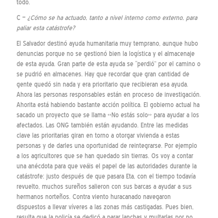
todo.
C –
¿Cómo se ha actuado, tanto a nivel interno como externo, para
paliar esta catástrofe?
El Salvador destinó ayuda humanitaria muy temprano, aunque hubo
denuncias porque no se gestionó bien la logística y el almacenaje
de esta ayuda. Gran parte de esta ayuda se “perdió” por el camino o
se pudrió en almacenes. Hay que recordar que gran cantidad de
gente quedó sin nada y era prioritario que recibieran esa ayuda.
Ahora las personas responsables están en proceso de investigación.
Ahorita está habiendo bastante acción política. El gobierno actual ha
sacado un proyecto que se llama «No estás solo» para ayudar a los
afectados. Las ONG también están ayudando. Entre las medidas
clave las prioritarias giran en torno a otorgar vivienda a estas
personas y de darles una oportunidad de reintegrarse. Por ejemplo
a los agricultores que se han quedado sin tierras. Os voy a contar
una anécdota para que veáis el papel de las autoridades durante la
catástrofe: justo después de que pasara Eta, con el tiempo todavía
revuelto, muchos sureños salieron con sus barcas a ayudar a sus
hermanos norteños. Contra viento huracanado navegaron
dispuestos a llevar víveres a las zonas más castigadas. Pues bien,
resulta que la policía se dedicó a parar lanchas y multarlas por no