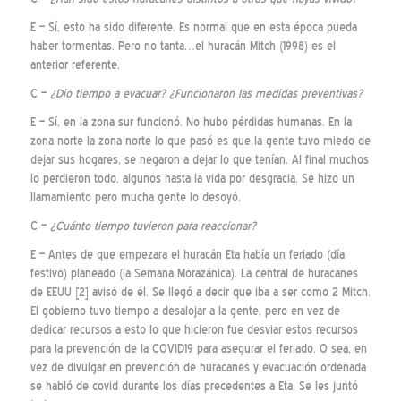
E – Sí, esto ha sido diferente. Es normal que en esta época pueda
haber tormentas. Pero no tanta…el huracán Mitch (1998) es el
anterior referente.
C –
¿Dio tiempo a evacuar? ¿Funcionaron las medidas preventivas?
E – Sí, en la zona sur funcionó. No hubo pérdidas humanas. En la
zona norte la zona norte lo que pasó es que la gente tuvo miedo de
dejar sus hogares, se negaron a dejar lo que tenían. Al final muchos
lo perdieron todo, algunos hasta la vida por desgracia. Se hizo un
llamamiento pero mucha gente lo desoyó.
C –
¿Cuánto tiempo tuvieron para reaccionar?
E – Antes de que empezara el huracán Eta había un feriado (día
festivo) planeado (la Semana Morazánica). La central de huracanes
de EEUU [2] avisó de él. Se llegó a decir que iba a ser como 2 Mitch.
El gobierno tuvo tiempo a desalojar a la gente, pero en vez de
dedicar recursos a esto lo que hicieron fue desviar estos recursos
para la prevención de la COVID19 para asegurar el feriado. O sea, en
vez de divulgar en prevención de huracanes y evacuación ordenada
se habló de covid durante los días precedentes a Eta. Se les juntó