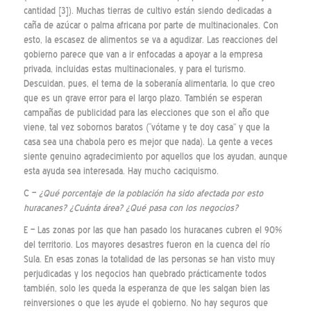
cantidad [3]). Muchas tierras de cultivo están siendo dedicadas a
caña de azúcar o palma africana por parte de multinacionales. Con
esto, la escasez de alimentos se va a agudizar. Las reacciones del
gobierno parece que van a ir enfocadas a apoyar a la empresa
privada, incluidas estas multinacionales, y para el turismo.
Descuidan, pues, el tema de la soberanía alimentaria, lo que creo
que es un grave error para el largo plazo. También se esperan
campañas de publicidad para las elecciones que son el año que
viene, tal vez sobornos baratos (“vótame y te doy casa” y que la
casa sea una chabola pero es mejor que nada). La gente a veces
siente genuino agradecimiento por aquellos que los ayudan, aunque
esta ayuda sea interesada. Hay mucho caciquismo.
C –
¿Qué porcentaje de la población ha sido afectada por esto
huracanes? ¿Cuánta área? ¿Qué pasa con los negocios?
E – Las zonas por las que han pasado los huracanes cubren el 90%
del territorio. Los mayores desastres fueron en la cuenca del río
Sula. En esas zonas la totalidad de las personas se han visto muy
perjudicadas y los negocios han quebrado prácticamente todos
también, solo les queda la esperanza de que les salgan bien las
reinversiones o que les ayude el gobierno. No hay seguros que