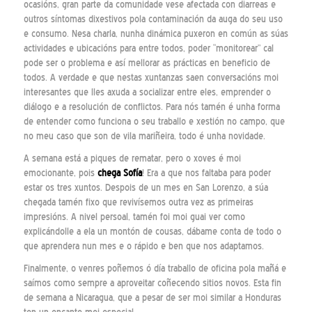
ocasións, gran parte da comunidade vese afectada con diarreas e
outros síntomas dixestivos pola contaminación da auga do seu uso
e consumo. Nesa charla, nunha dinámica puxeron en común as súas
actividades e ubicacións para entre todos, poder “monitorear” cal
pode ser o problema e así mellorar as prácticas en beneficio de
todos. A verdade e que nestas xuntanzas saen conversacións moi
interesantes que lles axuda a socializar entre eles, emprender o
diálogo e a resolución de conflictos. Para nós tamén é unha forma
de entender como funciona o seu traballo e xestión no campo, que
no meu caso que son de vila mariñeira, todo é unha novidade.
A semana está a piques de rematar, pero o xoves é moi
emocionante, pois
chega Sofía
! Era a que nos faltaba para poder
estar os tres xuntos. Despois de un mes en San Lorenzo, a súa
chegada tamén fixo que revivísemos outra vez as primeiras
impresións. A nivel persoal, tamén foi moi guai ver como
explicándolle a ela un montón de cousas, dábame conta de todo o
que aprendera nun mes e o rápido e ben que nos adaptamos.
Finalmente, o venres poñemos ó día traballo de oficina pola mañá e
saímos como sempre a aproveitar coñecendo sitios novos. Esta fin
de semana a Nicaragua, que a pesar de ser moi similar a Honduras