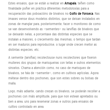
Estes ensaios, que se están a realizar en
Amapala
, teñen como
finalidade poñer en práctica diferentes metodoloxías para a
recuperación das poboacións de bivalvos no
Golfo de Fonseca
. Nas
imaxes vense dous modelos distintos, que se deixan instalados en
zonas de manglar para, posteriormente, facer o monitoreo de como
se van desenvolvendo as «sementes» ou larviñas de bivalvos que
se deixarán nelas, a porcentaxe das distintas especies que se
instalan a maiores, o crecemento das mesmas, o tempo que tardan
en ser maduros para reproducirse, o lugar onde crecen mellor as
distintas especies, etc.
A semente (larviñas) recolectouse nuns recolectores que fixeron
mulleres dos grupos de marisqueiras con tellas e outros elementos
sinxelos. Chama a atención como, no caso de marisqueo de
bivalvos, se fala de «semente», como en cultivos agrícolas. Agora
métese dentro dos pochones, que son estes sobres ou bolsas de
malla.
Logo, máis adiante, cando crezan os bivalvos, se poderán recoller a
pochones con máis amplitude, para que non estean apretados ou
ben a area, uns para rexenerar zonas e outros para ensaios de
cultivo controlado en area.