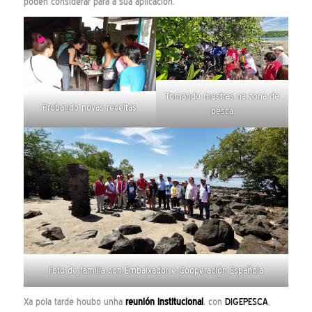
poden considerar para a súa aplicación.
Tomando mostras na zona de
Probando novas receitas
pesca
Foto de familia con Embaixador e Cooperación Española
Xa pola tarde houbo unha
reunión institucional
, con
DIGEPESCA
,