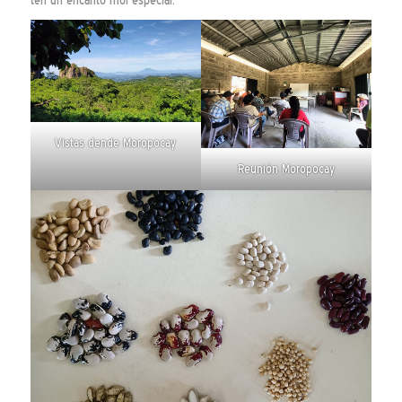
ten un encanto moi especial.
Vistas dende Moropocay
Reunión Moropocay