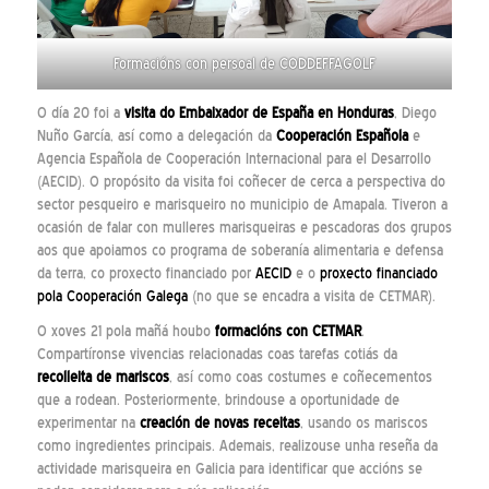
Formacións con persoal de CODDEFFAGOLF
O día 20 foi a
visita do Embaixador de España en Honduras
, Diego
Nuño García, así como a delegación da
Cooperación Española
e
Agencia Española de Cooperación Internacional para el Desarrollo
(AECID). O propósito da visita foi coñecer de cerca a perspectiva do
sector pesqueiro e marisqueiro no municipio de Amapala. Tiveron a
ocasión de falar con mulleres marisqueiras e pescadoras dos grupos
aos que apoiamos co programa de soberanía alimentaria e defensa
da terra, co proxecto financiado por
AECID
e o
proxecto financiado
pola Cooperación Galega
(no que se encadra a visita de CETMAR).
O xoves 21 pola mañá houbo
formacións con CETMAR
.
Compartíronse vivencias relacionadas coas tarefas cotiás da
recolleita de mariscos
, así como coas costumes e coñecementos
que a rodean. Posteriormente, brindouse a oportunidade de
experimentar na
creación de novas receitas
, usando os mariscos
como ingredientes principais. Ademais, realizouse unha reseña da
actividade marisqueira en Galicia para identificar que accións se