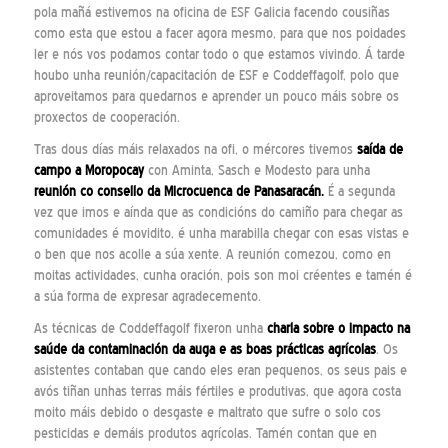
pola mañá estivemos na oficina de ESF Galicia facendo cousiñas
como esta que estou a facer agora mesmo, para que nos poidades
ler e nós vos podamos contar todo o que estamos vivindo. Á tarde
houbo unha reunión/capacitación de ESF e Coddeffagolf, polo que
aproveitamos para quedarnos e aprender un pouco máis sobre os
proxectos de cooperación.
Tras dous días máis relaxados na ofi, o mércores tivemos
saída de
campo a Moropocay
con Aminta, Sasch e Modesto para unha
reunión co consello da Microcuenca de Panasaracán.
É a segunda
vez que imos e aínda que as condicións do camiño para chegar as
comunidades é movidito, é unha marabilla chegar con esas vistas e
o ben que nos acolle a súa xente. A reunión comezou, como en
moitas actividades, cunha oración, pois son moi créentes e tamén é
a súa forma de expresar agradecemento.
As técnicas de Coddeffagolf fixeron unha
charla sobre o impacto na
saúde da contaminación da auga e as boas prácticas agrícolas
. Os
asistentes contaban que cando eles eran pequenos, os seus pais e
avós tiñan unhas terras máis fértiles e produtivas, que agora costa
moito máis debido o desgaste e maltrato que sufre o solo cos
pesticidas e demáis produtos agrícolas. Tamén contan que en