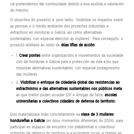
cal pretendemos dar continuidade debido a boa acollida e valoración
do mesmo.
O obxectivo do proxecto é, polo tanto, “visibilizar os impactos sobre
as persoas e o medio ambiente dos proxectos industriais e
extractivos en Honduras e Galicia, así como alternativas
sustentables, con especial atención ás mulleres”. Para conseguilo, o
proxecto artéllase ao redor de
dúas liñas de acción
:
1.
Crear pontes
entre organizacións e movementos da sociedade
civil de Honduras e Galicia para a protección da vida e/ou que
impulsan alternativas sustentables, con especial protagonismo
das mulleres
2.
Visibilizar o enfoque de cidadanía global das resistencias ao
extractivismo e das alternativas sustentables nos públicos meta
ás que mellor poden acceder ESF e Amigas da Terra:
escolas
universitarias e colectivos cidadáns de defensa do territorio
)
Esto materialízase máis concretamente na
viaxe de 3 mulleres
hondureñas a Galicia
(en dous momentos diferentes do 2024), para
participar en espazos de encontro con plataformas e colectivos
activistas de defensa do territorio e a economía social, e charlas en