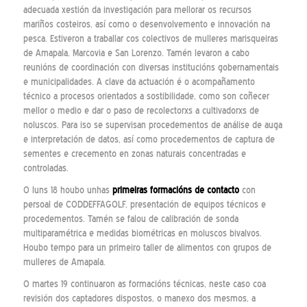
adecuada xestión da investigación para mellorar os recursos
mariños costeiros, así como o desenvolvemento e innovación na
pesca. Estiveron a traballar cos colectivos de mulleres marisqueiras
de Amapala, Marcovia e San Lorenzo. Tamén levaron a cabo
reunións de coordinación con diversas institucións gobernamentais
e municipalidades. A clave da actuación é o acompañamento
técnico a procesos orientados a sostibilidade, como son coñecer
mellor o medio e dar o paso de recolectorxs a cultivadorxs de
noluscos. Para iso se supervisan procedementos de análise de auga
e interpretación de datos, así como procedementos de captura de
sementes e crecemento en zonas naturais concentradas e
controladas.
O luns 18 houbo unhas
primeiras formacións de contacto
con
persoal de CODDEFFAGOLF, presentación de equipos técnicos e
procedementos. Tamén se falou de calibración de sonda
multiparamétrica e medidas biométricas en moluscos bivalvos.
Houbo tempo para un primeiro taller de alimentos con grupos de
mulleres de Amapala.
O martes 19 continuaron as formacións técnicas, neste caso coa
revisión dos captadores dispostos, o manexo dos mesmos, a