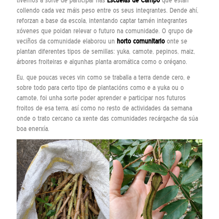
tivemos a sorte de participar nas
Escuelas de Campo
que están
collendo cada vez máis peso entre os seus integrantes. Dende ahí,
reforzan a base da escola, intentando captar tamén integrantes
xóvenes que poidan relevar o futuro na comunidade. O grupo de
veciños da comunidade elaborou un
horto comunitario
onte se
plantan diferentes tipos de semillas: yuka, camote, pepinos, maiz,
árbores froiteiras e algunhas planta aromática como o orégano.
Eu, que poucas veces vin como se traballa a terra dende cero, e
sobre todo para certo tipo de plantacións como e a yuka ou o
camote, foi unha sorte poder aprender e participar nos futuros
froitos de esa terra, así como no resto de actividades da semana
onde o trato cercano ca xente das comunidades recárgache da súa
boa enerxía.