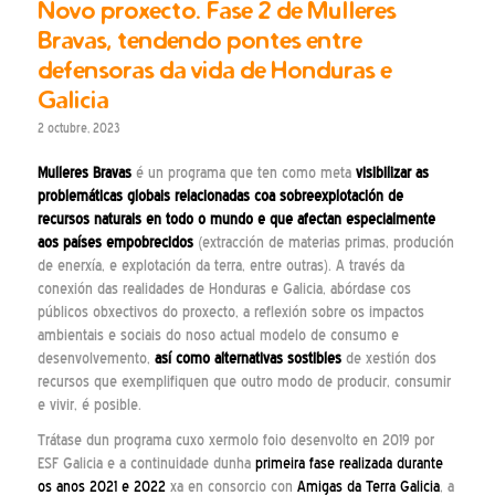
Novo proxecto. Fase 2 de Mulleres
Bravas, tendendo pontes entre
defensoras da vida de Honduras e
Galicia
2 octubre, 2023
Mulleres Bravas
é un programa que ten como meta
visibilizar as
problemáticas globais relacionadas coa sobreexplotación de
recursos naturais en todo o mundo e que afectan especialmente
aos países empobrecidos
(extracción de materias primas, produción
de enerxía, e explotación da terra, entre outras). A través da
conexión das realidades de Honduras e Galicia, abórdase cos
públicos obxectivos do proxecto, a reflexión sobre os impactos
ambientais e sociais do noso actual modelo de consumo e
desenvolvemento,
así como alternativas sostibles
de xestión dos
recursos que exemplifiquen que outro modo de producir, consumir
e vivir, é posible.
Trátase dun programa cuxo xermolo foio desenvolto en 2019 por
ESF Galicia e a continuidade dunha
primeira fase realizada durante
os anos 2021 e 2022
xa en consorcio con
Amigas da Terra Galicia
, a