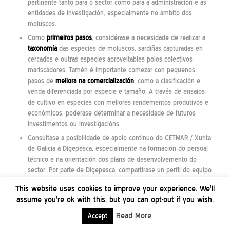
pertinente tanto para o sector como para a administración e as
entidades de investigación, especialmente no ámbito dos
moluscos.
Como
primeiros pasos
, considérase a necesidade de realizar a
taxonomía
das especies de moluscos, sardiñas capturadas en
cercados e outras especies aproveitables polos colectivos
mariscadores. Tamén é importante comezar con pequenos
pasos de
mellora na comercialización
, como a clasificación e
venda diferenciada por especie e tamaño. A través de ensaios
de cultivo en especies con mellores rendementos produtivos e
económicos, poderase determinar a necesidade de futuros
investimentos ou investigacións.
Consultase a posibilidade de apoio continuo do CETMAR / Xunta
de Galicia á Digepesca, especialmente na formación do persoal
técnico e na orientación dos plans de desenvolvemento do
sector. Por parte de Digepesca, compartirase un perfil do equipo
de dirección para presentar unha proposta a financiadores
This website uses cookies to improve your experience. We'll
públicos galegos e españoles.
assume you're ok with this, but you can opt-out if you wish.
Acórdase
retomar o papel da comisión de bivalvos
, ampliada, co
Read More
Accept
obxectivo de establecer unha hoaxe de ruta para o
desenvolvemento do sector e harmonizar proxectos