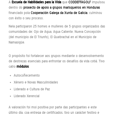
A
Escuela de Habilidades para la Vida
que
CODDEFFAGOLF
impulsou
dentro do
proxecto de apoio a grupos marisqueiros en Honduras
financiado pola
Cooperación Galega da Xunta de Galicia
, culminou
con éxito o seu proceso.
Nela participaron 25 homes e mulleres de 5 grupos organizados das
comunidades de: Ojo de Agua, Agua Caliente, Nueva Concepción
(del municipio de El Triunfo), El Quebrachal en el Municipio de
Namasigüe.
O propósito foi fortalecer aos grupos mediante o desenvolvemento
de destrezas esenciais para enfrontar os desafíos da vida cotiá. Tivo
catro
módulos
:
Autocoñecemento
Xénero e Novas Masculinidades
Liderado e Cultura de Paz
Liderado Xerencial
A valoración foi moi positiva por parte das participantes e este
último día, coa entrega de certificados, tivo un carácter festivo e