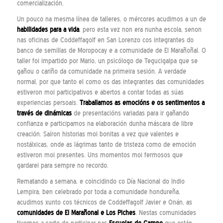
comercialización.
Un pouco na mesma línea de talleres, o mércores acudimos a un de
habilidades para a vida
, pero esta vez non era nunha escola, senon
nas oficinas de Coddeffagolf en San Lorenzo cos integrantes do
banco de semillas de Moropocay e a comunidade de El Marañoñal. O
taller foi impartido por Mario, un psicólogo de Tegucigalpa que se
gañou o cariño da comunidade na primeira sesión. A verdade
normal, por que tanto el como os das integrantes das comunidades
estiveron moi participativos e abertos a contar todas as súas
experiencias persoais.
Traballamos as emocións e os sentimentos a
través de dinámicas
de presentacións variadas para ir gañando
confianza e participamos na elaboración dunha máscara de libre
creación. Saíron historias moi bonitas a vez que valentes e
nostálxicas, onde as lágrimas tanto de tristeza como de emoción
estiveron moi presentes. Uns momentos moi fermosos que
gardarei para sempre no recordo.
Rematando a semana, e coincidindo co Día Nacional do Indio
Lempira, ben celebrado por toda a comunidade hondureña,
acudimos xunto cos técnicos de Coddeffagolf Javier e Onán, as
comunidades de El Marañonal e Los Piches
. Nestas comunidades