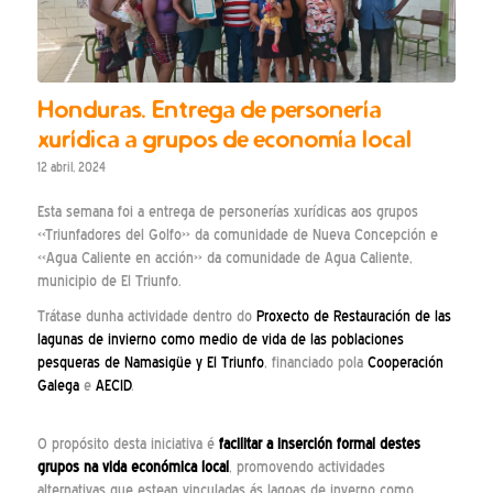
Honduras. Entrega de personería
xurídica a grupos de economía local
12 abril, 2024
Esta semana foi a entrega de personerías xurídicas aos grupos
«Triunfadores del Golfo» da comunidade de Nueva Concepción e
«Agua Caliente en acción» da comunidade de Agua Caliente,
municipio de El Triunfo.
Trátase dunha actividade dentro do
Proxecto de Restauración de las
lagunas de invierno como medio de vida de las poblaciones
pesqueras de Namasigüe y El Triunfo
, financiado pola
Cooperación
Galega
e
AECID
.
O propósito desta iniciativa é
facilitar a inserción formal destes
grupos na vida económica local
, promovendo actividades
alternativas que estean vinculadas ás lagoas de inverno como