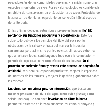
pescadores/as de las comunidades cercanas, y a anidar numerosas
especies migratorias de aves. Por su valor ecológico es considerada
un objeto de conservación en el Subsistema de Areas Protegidas de
la zona sur de Honduras: espacio de conservación hábitat especie
de La Berbería.
En las últimas décadas, estas ricas y prósperas lagunas
han ido
perdiendo sus funciones productivas y ecosistémicas
. Esto fue
sobre todo debido a los cambios del flujo del agua por la
obstrucción de la salida y entrada del mar por la industria
camaronera, pero así mismo por los eventos climáticos extremos
que arrastraron lodos, contribuyendo todo eso a la colmatación y
pérdida de capacidad de recarga hídrica de las lagunas.
En el
proyecto, se pretende frenar y revertir este proceso de degradación
ambiental
, recuperar su capacidad productiva, mejorar la capacidad
de ingresos de las familias, y mejorar la gestión y gobernanza sobre
las mismas.
Las obras, son un primer paso de intervención
, que busca una
mejor regeneración del flujo del agua, tanto dulce (lluvias) como
salada (mareas). Se comenzó
levantando en altura
la borda
perimetral existente en la zona sur-oeste, así como el ahoyado y