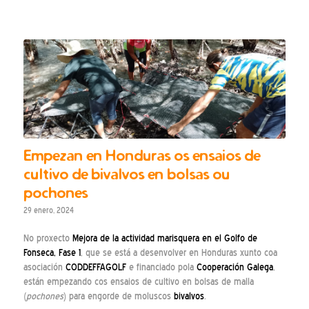
Empezan en Honduras os ensaios de
cultivo de bivalvos en bolsas ou
pochones
29 enero, 2024
No proxecto
Mejora de la actividad marisquera en el Golfo de
Fonseca, Fase 1
, que se está a desenvolver en Honduras xunto coa
asociación
CODDEFFAGOLF
e financiado pola
Cooperación Galega
,
están empezando cos ensaios de cultivo en bolsas de malla
(
pochones
) para engorde de moluscos
bivalvos
.