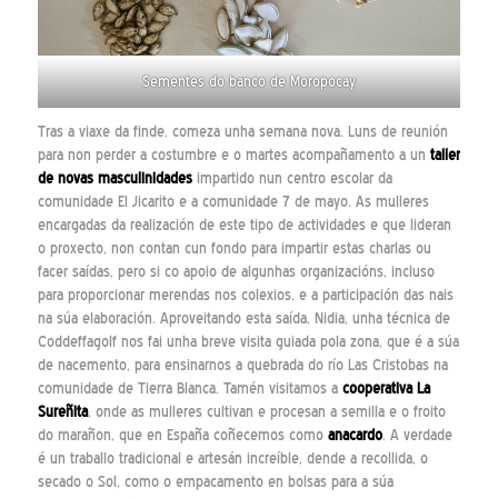
Sementes do banco de Moropocay
Tras a viaxe da finde, comeza unha semana nova. Luns de reunión
para non perder a costumbre e o martes acompañamento a un
taller
de novas masculinidades
impartido nun centro escolar da
comunidade El Jicarito e a comunidade 7 de mayo. As mulleres
encargadas da realización de este tipo de actividades e que lideran
o proxecto, non contan cun fondo para impartir estas charlas ou
facer saídas, pero si co apoio de algunhas organizacións, incluso
para proporcionar merendas nos colexios, e a participación das nais
na súa elaboración. Aproveitando esta saída, Nidia, unha técnica de
Coddeffagolf nos fai unha breve visita guiada pola zona, que é a súa
de nacemento, para ensinarnos a quebrada do río Las Cristobas na
comunidade de Tierra Blanca. Tamén visitamos a
cooperativa La
Sureñita
, onde as mulleres cultivan e procesan a semilla e o froito
do marañon, que en España coñecemos como
anacardo
. A verdade
é un traballo tradicional e artesán increíble, dende a recollida, o
secado o Sol, como o empacamento en bolsas para a súa