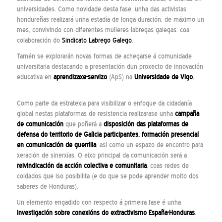
universidades. Como novidade desta fase, unha das activistas
hondureñas realizará unha estadía de longa duración, de máximo un
mes, convivindo con diferentes mulleres labregas galegas, coa
colaboración do
Sindicato Labrego Galego
.
Tamén se explorarán novas formas de achegarse á comunidade
universitaria destacando a presentación dun proxecto de innovación
educativa en
aprendizaxe-servizo
(ApS) na
Universidade de Vigo
.
Como parte da estratexia para visibilizar o enfoque da cidadanía
global nestas plataformas de resistencia realizarase unha
campaña
de comunicación
que poñerá a
disposición das plataformas de
defensa do territorio de Galicia participantes, formación presencial
en comunicación de guerrilla
, así como un espazo de encontro para
xeración de sinerxías. O eixo principal da comunicación será a
reivindicación da acción colectiva e comunitaria
, coas redes de
coidados que iso posibilita (e do que se pode aprender moito dos
saberes de Honduras).
Un elemento engadido con respecto á primeira fase é unha
investigación sobre conexións do extractivismo España-Honduras
.