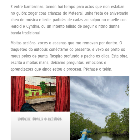
E entre bambalinas, tamén hai tempo para actos que non estaban
no guión: xogar coas crianzas do Matearal, unha festa de aniversario
chea de música e baile, partidas de cartas ao solpor no muelle con
Harold e Cynthia, ou un intento fallido de seguir o ritmo dunha
banda tradicional.
Moitas accións, voces e escenas que me removen por dentro. O
traqueteo do autobús conéctame co presente, e vexo de preto os
meus pelos de punta. Respiro profundo e pecho os ollos. Esta obra,
escrita a moitas mans, déixame preguntas, emocións e
aprendizaxes que aínda estou a procesar. Péchase o telón.
Debuxo dende o autobús.