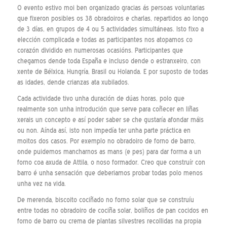
O evento estivo moi ben organizado gracias ás persoas voluntarias
que fixeron posibles os 38 obradoiros e charlas, repartidos ao longo
de 3 días, en grupos de 4 ou 5 actividades simultáneas. Isto fixo a
elección complicada e todas as participantes nos atopamos co
corazón dividido en numerosas ocasións. Participantes que
chegamos dende toda España e incluso dende o estranxeiro, con
xente de Bélxica, Hungría, Brasil ou Holanda. E por suposto de todas
as idades, dende crianzas ata xubilados.
Cada actividade tivo unha duración de dúas horas, polo que
realmente son unha introdución que serve para coñecer en liñas
xerais un concepto e así poder saber se che gustaría afondar máis
ou non. Aínda así, isto non impedía ter unha parte práctica en
moitos dos casos. Por exemplo no obradoiro de forno de barro,
onde puidemos mancharnos as mans (e pes) para dar forma a un
forno coa axuda de Attila, o noso formador. Creo que construír con
barro é unha sensación que deberiamos probar todas polo menos
unha vez na vida.
De merenda, biscoito cociñado no forno solar que se construíu
entre todas no obradoiro de cociña solar, boliños de pan cocidos en
forno de barro ou crema de plantas silvestres recollidas na propia