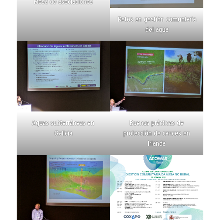
Mesa de asociaciones
Retos en gestión comuntaria
del agua
Aguas subterráneas en
Buenas prácticas de
Galicia
protección de cauces en
Irlanda