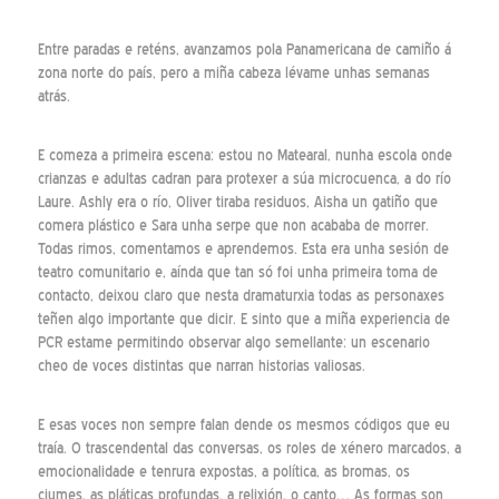
Entre paradas e reténs, avanzamos pola Panamericana de camiño á
zona norte do país, pero a miña cabeza lévame unhas semanas
atrás.
E comeza a primeira escena: estou no Matearal, nunha escola onde
crianzas e adultas cadran para protexer a súa microcuenca, a do río
Laure. Ashly era o río, Oliver tiraba residuos, Aisha un gatiño que
comera plástico e Sara unha serpe que non acababa de morrer.
Todas rimos, comentamos e aprendemos. Esta era unha sesión de
teatro comunitario e, aínda que tan só foi unha primeira toma de
contacto, deixou claro que nesta dramaturxia todas as personaxes
teñen algo importante que dicir. E sinto que a miña experiencia de
PCR estame permitindo observar algo semellante: un escenario
cheo de voces distintas que narran historias valiosas.
E esas voces non sempre falan dende os mesmos códigos que eu
traía. O trascendental das conversas, os roles de xénero marcados, a
emocionalidade e tenrura expostas, a política, as bromas, os
ciumes, as pláticas profundas, a relixión, o canto… As formas son