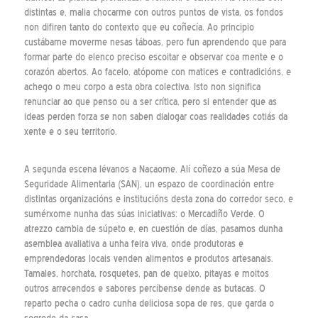
distintas e, malia chocarme con outros puntos de vista, os fondos
non difiren tanto do contexto que eu coñecía. Ao principio
custábame moverme nesas táboas, pero fun aprendendo que para
formar parte do elenco preciso escoitar e observar coa mente e o
corazón abertos. Ao facelo, atópome con matices e contradicións, e
achego o meu corpo a esta obra colectiva. Isto non significa
renunciar ao que penso ou a ser crítica, pero si entender que as
ideas perden forza se non saben dialogar coas realidades cotiás da
xente e o seu territorio.
A segunda escena lévanos a Nacaome. Alí coñezo a súa Mesa de
Seguridade Alimentaria (SAN), un espazo de coordinación entre
distintas organizacións e institucións desta zona do corredor seco, e
sumérxome nunha das súas iniciativas: o Mercadiño Verde. O
atrezzo cambia de súpeto e, en cuestión de días, pasamos dunha
asemblea avaliativa a unha feira viva, onde produtoras e
emprendedoras locais venden alimentos e produtos artesanais.
Tamales, horchata, rosquetes, pan de queixo, pitayas e moitos
outros arrecendos e sabores percíbense dende as butacas. O
reparto pecha o cadro cunha deliciosa sopa de res, que garda o