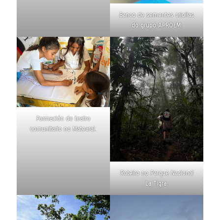
Banco de sementes criollas
do grupo APROEM.
Formación de teatro
comunitario no Matearal.
Roteiro no Parque Nacional
La Tigra.