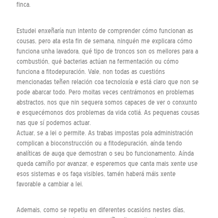
finca.
Estudei enxeñaría nun intento de comprender cómo funcionan as
cousas, pero ata esta fin de semana, ninguén me explicara cómo
funciona unha lavadora, qué tipo de troncos son os mellores para a
combustión, qué bacterias actúan na fermentación ou cómo
funciona a fitodepuración. Vale, non todas as cuestións
mencionadas teñen relación coa tecnoloxía e está claro que non se
pode abarcar todo. Pero moitas veces centrámonos en problemas
abstractos, nos que nin sequera somos capaces de ver o conxunto
e esquecémonos dos problemas da vida cotiá. As pequenas cousas
nas que sí podemos actuar.
Actuar, se a lei o permite. As trabas impostas pola administración
complican a bioconstrucción ou a fitodepuración, aínda tendo
analíticas de auga que demostran o seu bo funcionamento. Aínda
queda camiño por avanzar, e esperemos que canta mais xente use
esos sistemas e os faga visibles, tamén haberá máis xente
favorable a cambiar a lei.
Ademais, como se repetiu en diferentes ocasións nestes días,