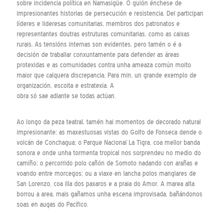
sobre incidencia política en Namasigüe. O guión énchese de
impresionantes historias de persecución e resistencia. Del participan
líderes e lideresas comunitarias, membros dos patronatos e
representantes doutras estruturas comunitarias, como as caixas
rurais. As tensións internas son evidentes, pero tamén o é a
decisión de traballar conxuntamente para defender as áreas
protexidas e as comunidades contra unha ameaza común moito
maior que calquera discrepancia. Para min, un grande exemplo de
organización, escoita e estratexia. A
obra só sae adiante se todas actúan.
Ao longo da peza teatral, tamén hai momentos de decorado natural
impresionante: as maxestuosas vistas do Golfo de Fonseca dende o
volcán de Conchagua; o Parque Nacional La Tigra, coa mellor banda
sonora e onde unha tormenta tropical nos sorprendeu no medio do
camiño; o percorrido polo cañón de Somoto nadando con arañas e
voando entre morcegos; ou a viaxe en lancha polos manglares de
San Lorenzo, coa illa dos paxaros e a praia do Amor. A marea alta
borrou a area, mais gañamos unha escena improvisada, bañándonos
soas en augas do Pacífico.