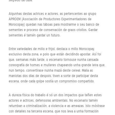
segredo da casa.
Algunhas destas actrices e actores, as pertencentes ao grupo
APROEM (Asociación de Productores Experimentadores de
Morocopay) quedan nas táboas para mostrarme o seu banco de
sementes e proceso de conservación de graos criollos. Gardar
sementes é tamén gardar un futuro.
Entre variedades de millo e frijol, destaca o millo Morocopay,
exclusivo desta zona, e polo que están decidindo apostar. Así foi
que, semanas máis tarde, o escenario tornouse nunha cansada
coreografía de homes e mulleres chapeando unha grande leira que,
nun tempo, convertirase nunha mazá deste cereal. Malia as
maniotas dos días de despois, tiven a sorte de participar desta
escena, onde cada golpe sostía un compromiso compartido.
A dureza física do traballo é só un dos impactos que teñen estes
actores e actrices, defensoras ambientais. No escenario tamén
retumban a criminalización, a violencia e as ameazas. Isto móstrase
con detalles na terceira escena, que nos leva a unha formación