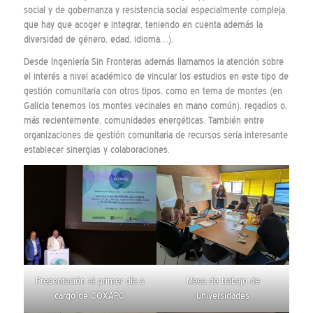
social y de gobernanza y resistencia social especialmente compleja
que hay que acoger e integrar, teniendo en cuenta además la
diversidad de género, edad, idioma…).
Desde Ingeniería Sin Fronteras además llamamos la atención sobre
el interés a nivel académico de vincular los estudios en este tipo de
gestión comunitaria con otros tipos, como en tema de montes (en
Galicia tenemos los montes vecinales en mano común), regadíos o,
más recientemente, comunidades energéticas. También entre
organizaciones de gestión comunitaria de recursos sería interesante
establecer sinergias y colaboraciones.
Presentación el primer día a
Mesa de trabajo de
cargo de COXAPO
universidades