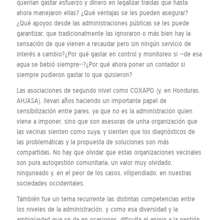
querrían gastar esfuerzo y dinero en legalizar traídas que hasta
ahora manejaron ellas? ¿Qué ventajas se les pueden asegurar?
¿Qué apoyos desde las administraciones públicas se les puede
garantizar, que tradicionalmente las ignoraron o más bien hay la
sensación de que vienen a recaudar pero sin ningún servicio de
interés a cambio?¿Por qué gastar en control y monitoreo si «de esa
agua se bebió siempre»?¿Por qué ahora poner un contador si
siempre pudieron gastar lo que quisieron?
Las asociaciones de segundo nivel como COXAPO (y, en Honduras,
AHJASA), llevan años haciendo un importante papel de
sensibilización entre pares, ya que no es la administración quien
viene a imponer, sino que son asesoras de unha organización que
las vecinas sienten como suya, y sienten que los diagnósticos de
las problemáticas y la propuesta de soluciones son más
compartidas. No hay que olvidar que estas organizaciones vecinales
son pura autogestión comunitaria, un valor muy olvidado,
ninguneado y, en el peor de los casos, vilipendiado, en nuestras
sociedades occidentales.
También fue un tema recurrente las distintas competencias entre
los niveles de la administración, y como esa diversidad y la
ambigüedad que se da en ocasiones, dificulta el apoyo a la gestión