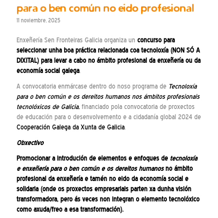
para o ben común no eido profesional
11 noviembre, 2025
Enxeñería Sen Fronteiras Galicia organiza un
concurso para
seleccionar unha boa práctica relacionada coa tecnoloxía (NON SÓ A
DIXITAL) para levar a cabo no ámbito profesional da enxeñería ou da
economía social galega
.
A convocatoria enmárcase dentro do noso programa de
Tecnoloxía
para o ben común e os dereitos humanos nos ámbitos profesionais
tecnolóxicos de Galicia,
financiado pola convocatoria de proxectos
de educación para o desenvolvemento e a cidadanía global 2024 de
Cooperación Galega da Xunta de Galicia
.
Obxectivo
Promocionar a introdución de elementos e enfoques de
tecnoloxía
e enxeñería para o ben común e os dereitos humanos
no ámbito
profesional da enxeñería e tamén no eido da economía social e
solidaria (onde os proxectos empresariais parten xa dunha visión
transformadora, pero ás veces non integran o elemento tecnolóxico
como axuda/freo a esa transformación).