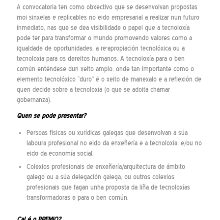
A convocatoria ten como obxectivo que se desenvolvan propostas
moi sinxelas e replicables no eido empresarial a realizar nun futuro
inmediato, nas que se dea visibilidade o papel que a tecnoloxía
pode ter para transformar o mundo promovendo valores como a
igualdade de oportunidades, a re-apropiación tecnolóxica ou a
tecnoloxía para os dereitos humanos. A tecnoloxía para o ben
común enténdese dun xeito amplo, onde tan importante como o
elemento tecnolóxico “duro” é o xeito de manexalo e a reflexión de
quen decide sobre a tecnoloxía (o que se adoita chamar
gobernanza).
Quen se pode presentar?
Persoas físicas ou xurídicas galegas que desenvolvan a súa
laboura profesional no eido da enxeñería e a tecnoloxía, e/ou no
eido da economía social.
Colexios profesionais de enxeñería/arquitectura de ámbito
galego ou a súa delegación galega, ou outros colexios
profesionais que fagan unha proposta da liña de tecnoloxías
transformadoras e para o ben común.
Cal é o PREMIO?