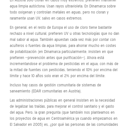
En Austria solo cloran en casos muy extremos, prefieren mantener
agua limpia autóctona. Usan rayos ultravioleta. En Dinamarca sobre
todo oxigenan y controlan metales en aguas, pero no cloran y
raramente usan UV, salvo en casos extremos.
En general, en el resto de Europa el uso de cloro tiene bastante
rechazo a nivel cultural, prefieren UV u otras tecnologías que no dan
mal sabor al agua. También apuestan cada vez más por contar con
acuíferos o fuentes da agua limpias, para ahorrar mucho en costes
de potabilización (en Dinamarca particularmente, insisten en que
prefieren «prevención antes que purificación»). Ahora está
incrementandose el problema de pesticidas en el agua, con más de
la mitad de fuentes con pesticidas, teniendo el 10% por encima del
límite y hace 10 años solo eran el 2% por encima del límite.
Incluso hay casos de gestión comunitaria de sistemas de
saneamiento (EDAR comunitarias en Austria).
Las administraciones públicas en general insisten en la necesidad
de legalizar las traídas, para mejorar el control sanitario y el gasto
del agua. Pero, la gran pregunta (que también nos planteamos en
los proyectos de agua en Centroamérica ya cuando empezamos en
El Salvador en 2005) es, ¿por qué las personas de las comunidades