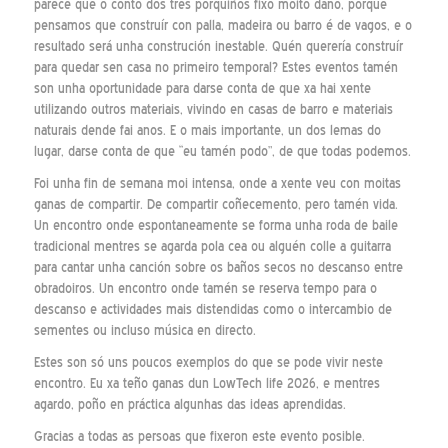
parece que o conto dos tres porquiños fixo moito dano, porque
pensamos que construír con palla, madeira ou barro é de vagos, e o
resultado será unha construción inestable. Quén querería construír
para quedar sen casa no primeiro temporal? Estes eventos tamén
son unha oportunidade para darse conta de que xa hai xente
utilizando outros materiais, vivindo en casas de barro e materiais
naturais dende fai anos. E o mais importante, un dos lemas do
lugar, darse conta de que “eu tamén podo”, de que todas podemos.
Foi unha fin de semana moi intensa, onde a xente veu con moitas
ganas de compartir. De compartir coñecemento, pero tamén vida.
Un encontro onde espontaneamente se forma unha roda de baile
tradicional mentres se agarda pola cea ou alguén colle a guitarra
para cantar unha canción sobre os baños secos no descanso entre
obradoiros. Un encontro onde tamén se reserva tempo para o
descanso e actividades mais distendidas como o intercambio de
sementes ou incluso música en directo.
Estes son só uns poucos exemplos do que se pode vivir neste
encontro. Eu xa teño ganas dun LowTech life 2026, e mentres
agardo, poño en práctica algunhas das ideas aprendidas.
Gracias a todas as persoas que fixeron este evento posible.