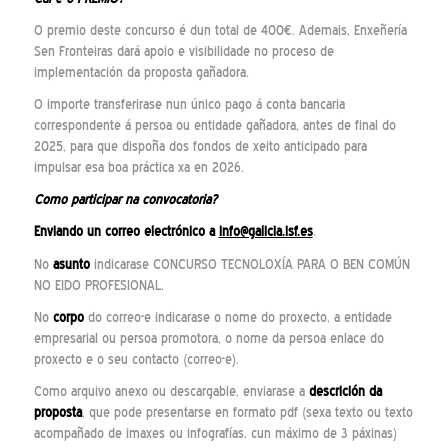
O premio deste concurso é dun total de 400€. Ademais, Enxeñería
Sen Fronteiras dará apoio e visibilidade no proceso de
implementación da proposta gañadora.
O importe transferirase nun único pago á conta bancaria
correspondente á persoa ou entidade gañadora, antes de final do
2025, para que dispoña dos fondos de xeito anticipado para
impulsar esa boa práctica xa en 2026.
Como participar na convocatoria?
Enviando un correo electrónico a
info@galicia.isf.es
.
No
asunto
indicarase CONCURSO TECNOLOXÍA PARA O BEN COMÚN
NO EIDO PROFESIONAL.
No
corpo
do correo-e indicarase o nome do proxecto, a entidade
empresarial ou persoa promotora, o nome da persoa enlace do
proxecto e o seu contacto (correo-e).
Como arquivo anexo ou descargable, enviarase a
descrición da
proposta
, que pode presentarse en formato pdf (sexa texto ou texto
acompañado de imaxes ou infografías, cun máximo de 3 páxinas)