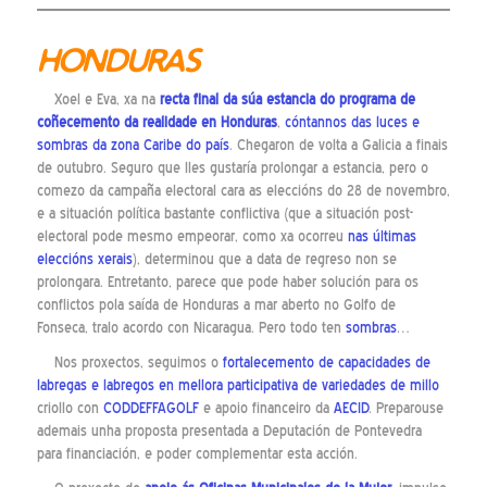
HONDURAS
Xoel e Eva, xa na
recta final da súa estancia do programa de
coñecemento da realidade en Honduras
,
cóntannos das luces e
sombras da zona Caribe do país
. Chegaron de volta a Galicia a finais
de outubro. Seguro que lles gustaría prolongar a estancia, pero o
comezo da campaña electoral cara as eleccións do 28 de novembro,
e a situación política bastante conflictiva (que a situación post-
electoral pode mesmo empeorar, como xa ocorreu
nas últimas
eleccións xerais
), determinou que a data de regreso non se
prolongara. Entretanto, parece que pode haber solución para os
conflictos pola saída de Honduras a mar aberto no Golfo de
Fonseca, tralo acordo con Nicaragua. Pero todo ten
sombras
…
Nos proxectos, seguimos o
fortalecemento de capacidades de
labregas e labregos en mellora participativa de variedades de millo
criollo con
CODDEFFAGOLF
e apoio financeiro da
AECID
. Preparouse
ademais unha proposta presentada a Deputación de Pontevedra
para financiación, e poder complementar esta acción.