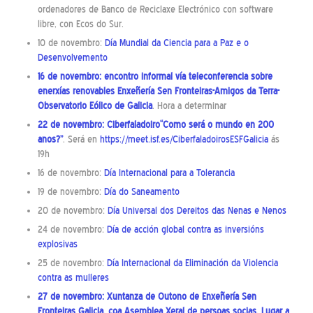
ordenadores de Banco de Reciclaxe Electrónico con software
libre, con Ecos do Sur.
10 de novembro:
Día Mundial da Ciencia para a Paz e o
Desenvolvemento
16 de novembro: encontro informal vía teleconferencia sobre
enerxías renovables Enxeñería Sen Fronteiras-Amigos da Terra-
Observatorio Eólico de Galicia
. Hora a determinar
22 de novembro: Ciberfaladoiro“Como será o mundo en 200
anos?”
. Será en
https://meet.isf.es/CiberfaladoirosESFGalicia
ás
19h
16 de novembro:
Día Internacional para a Tolerancia
19 de novembro:
Día do Saneamento
20 de novembro:
Día Universal dos Dereitos das Nenas e Nenos
24 de novembro:
Día de acción global contra as inversións
explosivas
25 de novembro:
Día Internacional da Eliminación da Violencia
contra as mulleres
27 de novembro: Xuntanza de Outono de Enxeñería Sen
Fronteiras Galicia, coa Asemblea Xeral de persoas socias. Lugar a