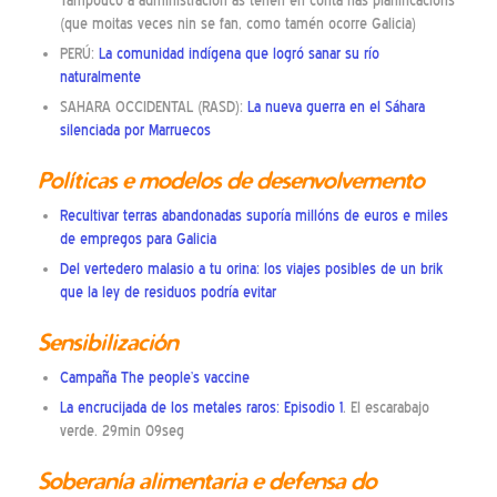
Tampouco á administración as teñen en conta nas planificacións
(que moitas veces nin se fan, como tamén ocorre Galicia)
PERÚ:
La comunidad indígena que logró sanar su río
naturalmente
SAHARA OCCIDENTAL (RASD):
La nueva guerra en el Sáhara
silenciada por Marruecos
Políticas e modelos de desenvolvemento
Recultivar terras abandonadas suporía millóns de euros e miles
de empregos para Galicia
Del vertedero malasio a tu orina: los viajes posibles de un brik
que la ley de residuos podría evitar
Sensibilización
Campaña The people’s vaccine
La encrucijada de los metales raros: Episodio 1
. El escarabajo
verde. 29min 09seg
Soberanía alimentaria e defensa do