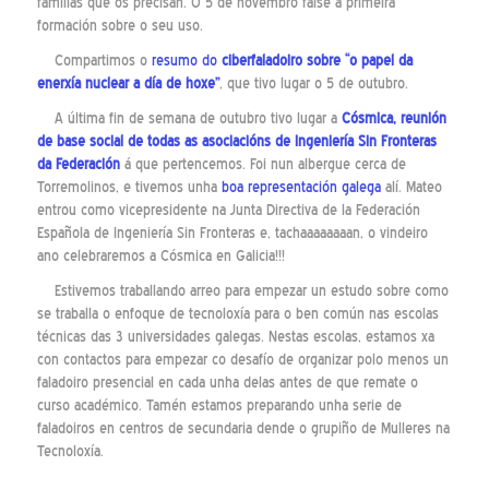
familias que os precisan. O 5 de novembro faise a primeira
formación sobre o seu uso.
Compartimos o
resumo do
ciberfaladoiro sobre “o papel da
enerxía nuclear a día de hoxe”
, que tivo lugar o 5 de outubro.
A última fin de semana de outubro tivo lugar a
Cósmica, reunión
de base social de todas as asociacións de Ingeniería Sin Fronteras
da Federación
á que pertencemos. Foi nun albergue cerca de
Torremolinos, e tivemos unha
boa representación galega
alí. Mateo
entrou como vicepresidente na Junta Directiva de la Federación
Española de Ingeniería Sin Fronteras e, tachaaaaaaaan, o vindeiro
ano celebraremos a Cósmica en Galicia!!!
Estivemos traballando arreo para empezar un estudo sobre como
se traballa o enfoque de tecnoloxía para o ben común nas escolas
técnicas das 3 universidades galegas. Nestas escolas, estamos xa
con contactos para empezar co desafío de organizar polo menos un
faladoiro presencial en cada unha delas antes de que remate o
curso académico. Tamén estamos preparando unha serie de
faladoiros en centros de secundaria dende o grupiño de Mulleres na
Tecnoloxía.