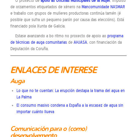
O proxecto de
apoio ás Oficinas Municipales de la Mujer
, impulso
de orzamentos etiquetados de xénero na
Mancomunidade NASMAR
e traballo con grupos de mulleres productoras continúa tamén (é
posible que sufra un pequeno parón por causa das eleccións). Está
financiado pola Xunta de Galicia.
Estase avanzando a bo ritmo no proxecto de apoio ao
programa
de técnicas de auga comunitarias
de
AHJASA
, con financiación da
Deputación da Coruña.
ENLACES DE INTERESE
Auga
Lo que no te cuentan: La erupción destapa la trama del agua en
La Palma
El consumo masivo condena a España a la escasez de agua sin
importar cuánto llueva
Comunicación para o (como)
desenvolvemento