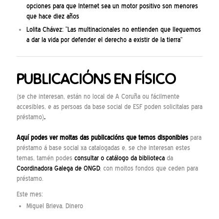
opciones para que Internet sea un motor positivo son menores
que hace diez años
Lolita Chávez: “Las multinacionales no entienden que lleguemos
a dar la vida por defender el derecho a existir de la tierra”
PUBLICACIÓNS EN FÍSICO
(se che interesan, están no local de A Coruña ou fácilmente
accesibles, e as persoas da base social de ESF poden solicitalas para
préstamo)
.
Aquí
podes ver moitas das publicacións que temos disponibles
para
préstamo á base social xa catalogadas e, se che interesan estes
temas, tamén podes
consultar o catálogo da biblioteca
da
Coordinadora Galega de ONGD
, con moitos fondos que ceden para
préstamo.
Este mes:
Miguel Brieva. Dinero