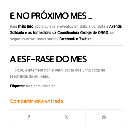
E NO PRÓXIMO MES …
Para
máis info
sobre cursos e eventos en Galicia consulta a
Axenda
Solidaria
e as
formacións
da Coordinadora Galega de ONGD
, ou
segue as nosas redes sociais
Facebook
e
Twitter
.
A ESF-RASE DO MES
Hoxe, a Internete non é outra cousa que unha caixa de
resonancia do eu illado.
Etiquetas:
boe
,
comunicación
Compartir esta entrada