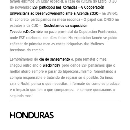
tamén eliximos un lugar especial, a casa da cultura do Ézaro. O 20
de novembro
ESF participou nas Xornadas «A Cooperación
Universitaria ao Desenvolvemento ante a Axenda 2030»
na UVIGO.
En concreto, participamos na mesa redonda «O papel das ONGD na
estratexia da CUD».
De
sfrutamos
da exposición
TecedorasDoCambio
no pazo provincial da Deputación Pontevedra,
onde ESF colaborou con dúas fotos. Na exposición tamén se puido
coñecer de primeira man as voces dalgunhas das Mulleres
tecedoras do cambio.
Lembrámonos do
día de saneamento
e, para rematar o mes,
chegou outro ano o
BlackFriday
, pero dende ESF pensamos que o
mellor aforro sempre é pasar do hiperconsumismo, fomentando a
compra responsable e tratando de reparar se é posible. Xa imos
cara o Nadal, pensa o que necesitas, infórmate de como se produce
e o impacto que ten o que compramos…e sempre quedaranos a
segunda man!
HONDURAS