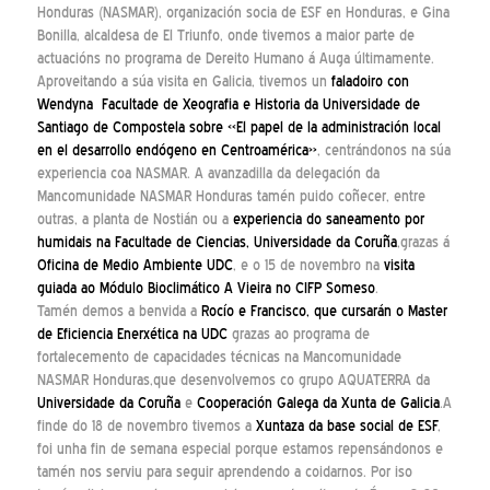
Honduras (NASMAR), organización socia de ESF en Honduras, e Gina
Bonilla, alcaldesa de El Triunfo, onde tivemos a maior parte de
actuacións no programa de Dereito Humano á Auga últimamente.
Aproveitando a súa visita en Galicia, tivemos un
faladoiro con
Wendy
na Facultade de Xeografia e Historia da Universidade de
Santiago de Compostela sobre «El papel de la administración local
en el desarrollo endógeno en Centroamérica»
, centrándonos na súa
experiencia coa NASMAR. A avanzadilla da delegación da
Mancomunidade NASMAR Honduras tamén puido coñecer, entre
outras, a planta de Nostián ou a
experiencia do saneamento por
humidais na Facultade de Ciencias, Universidade da Coruña
,grazas á
Oficina de Medio Ambiente UDC
, e o 15 de novembro na
visita
guiada ao Módulo Bioclimático A Vieira no CIFP Someso
.
Tamén demos a benvida a
Rocío e Francisco, que cursarán o Master
de Eficiencia Enerxética na UDC
grazas ao programa de
fortalecemento de capacidades técnicas na Mancomunidade
NASMAR Honduras,que desenvolvemos co grupo AQUATERRA da
Universidade da Coruña
e
Cooperación Galega da Xunta de Galicia
.A
finde do 18 de novembro tivemos a
Xuntaza da base social de ESF
,
foi unha fin de semana especial porque estamos repensándonos e
tamén nos serviu para seguir aprendendo a coidarnos. Por iso