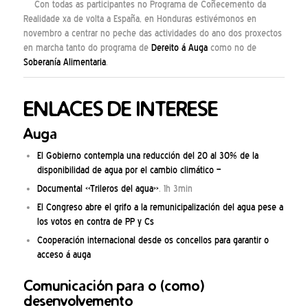
Con todas as participantes no Programa de Coñecemento da
Realidade xa de volta a España, en Honduras estivémonos en
novembro a centrar no peche das actividades do ano dos proxectos
en marcha tanto do programa de
Dereito á Auga
como no de
Soberanía Alimentaria
.
ENLACES DE INTERESE
Auga
El Gobierno contempla una reducción del 20 al 30% de la
disponibilidad de agua por el cambio climático –
Documental «Trileros del agua»
. 1h 3min
El Congreso abre el grifo a la remunicipalización del agua pese a
los votos en contra de PP y Cs
Cooperación internacional desde os concellos para garantir o
acceso á auga
Comunicación para o (como)
desenvolvemento