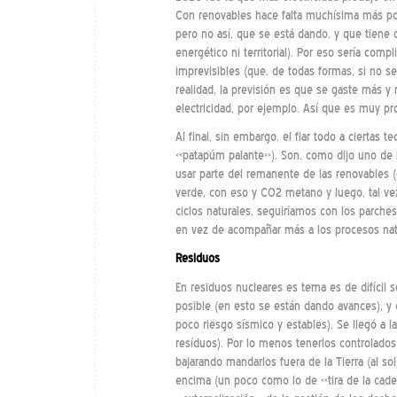
Con renovables hace falta muchísima más pote
pero no así, que se está dando, y que tiene q
energético ni territorial). Por eso sería co
imprevisibles (que, de todas formas, si no s
realidad, la previsión es que se gaste más y 
electricidad, por ejemplo. Así que es muy pro
Al final, sin embargo, el fiar todo a ciertas
«patapúm palante»). Son, como dijo uno de lo
usar parte del remanente de las renovables 
verde, con eso y CO2 metano y luego, tal vez
ciclos naturales, seguiríamos con los parche
en vez de acompañar más a los procesos nat
Residuos
En residuos nucleares es tema es de difícil s
posible (en esto se están dando avances), y
poco riesgo sísmico y estables). Se llegó a l
resíduos). Por lo menos tenerlos controlados (
bajarando mandarlos fuera de la Tierra (al s
encima (un poco como lo de «tira de la cade