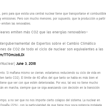
 pero para que exista una central nuclear tiene que transportarse el combustible
 hay emisiones. Pero son mucho menores, por supuesto, que la producción a partir
e emiten las renovables.
leares emiten más CO2 que las energías renovables»
tergubernamental de Expertos sobre el Cambio Climático
nes de CO2 de todo el ciclo de nuclear son equivalentes a las
com/TTOmJzdLDi
rNuclear)
June 3, 2018
nto. Si mañana mismo se cierran, estaríamos reduciendo su ciclo de vida en
en tanto CO2). El límite de 40 años del que tanto se habla es más bien el
iene que ver con que estén deterioradas. Por eso, tal vez no tiene mucho
stán en marcha, siempre que se siga avanzando con decisión en la transición
tiempo, a no ser que no nos importe cierto colapso del sistema. La nuclear en
España (22%), con la particularidad de que tiene muy poca potencia instalada.