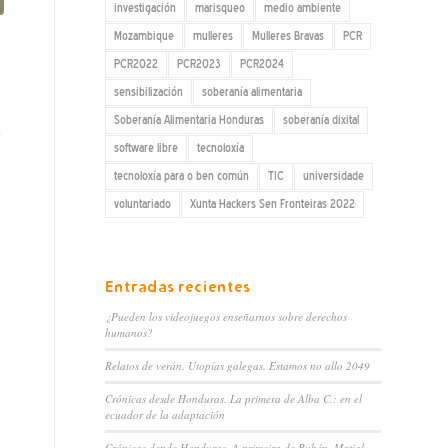
investigación
marisqueo
medio ambiente
Mozambique
mulleres
Mulleres Bravas
PCR
PCR2022
PCR2023
PCR2024
sensibilización
soberanía alimentaria
Soberanía Alimentaria Honduras
soberanía dixital
n
software libre
tecnoloxía
tecnoloxía para o ben común
TIC
universidade
voluntariado
Xunta Hackers Sen Fronteiras 2022
Entradas recientes
¿Pueden los videojuegos enseñarnos sobre derechos
humanos?
Relatos de verán. Utopías galegas. Estamos no allo 2049
Crónicas desde Honduras. La primera de Alba C.: en el
ecuador de la adaptación
Crónicas dende Honduras. A primeira de Rubén. Matial