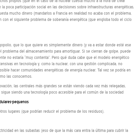
chos propios (que en el caso de la nuclear cuesta mucho a la hora de crear
 la poca participación social en las decisiones sobre infraestructuras energéticas
esta mucho dinero (mandarlos a Francia en realidad no acaba con el problema,
n con el siguiente problema de soberanía energética (que engloba todo el ciclo
ligopolio, que lo que quiere es simplemente dinero (y va a estar donde esté ese
l problema del almacenamiento para amortiguar. Si se cierran de golpe, puede
 gente no estaría “muy contenta”. Pero qué duda cabe que el modelo energético
ntensivas en tecnología y, como la nuclear, con una gestión complicada, no
mposible hacer comunidades energéticas de energía nuclear. Tal vez se podría en
como las conocemos.
nnovación, las centrales más grandes se están viendo cada vez más relegadas,
 sigue siendo una tecnología poco accesible para el común de la sociedad
odulares-pequenos
ros lugares (que podrían reducir el problema de los residuos).
tricidad en las subastas (eso de que la más cara entra la última para cubrir la