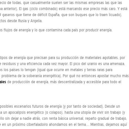
ecio de todas, que casualmente suelen ser las mismas empresas las que las
a anterior). El gas (ciclo combinado) está marcando ese precio más caro. Y está
gaseros que tiene de déficit España, que son buques que lo traen licuado).
tos desde Rusia y Argelia.
s flujos de energía y lo que contamina cada país por producir energía.
tipos de energía que precisan para su producción de materiales agotables, por
 residuos y una eficiencia cada vez mayor. El pico del uranio es una amenaza,
los países lo tengan (igual que ocurre en metales y terras raras para
l problema de la soberanía energética). Por qué no entonces apostar mucho más
ales
de producción de energía, más descentralizada y accesible para todo el
 posibles escenarios futuros de energía (y por tanto de sociedad). Desde un
un apocalipsis energético (o colapso), hasta una utopía de vivir sin trabajo (y
o sin dejar a nadie atrás, con renta básica universal, reparto gradual de trabajo,
ue en un próximo ciberfaladoiro ahondamos en el tema… Mientras, dejamos aquí