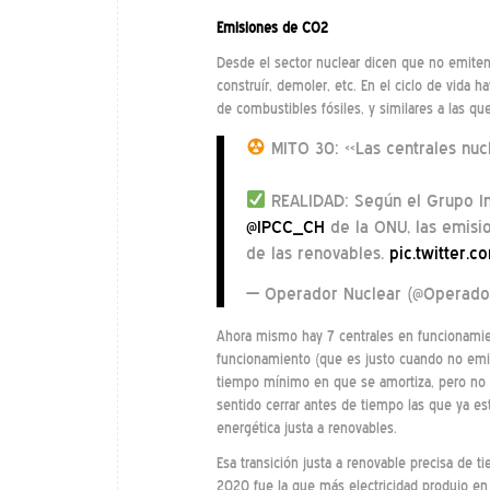
Emisiones de CO2
Desde el sector nuclear dicen que no emiten,
construír, demoler, etc. En el ciclo de vida
de combustibles fósiles, y similares a las qu
MITO 30: «Las centrales nuc
REALIDAD: Según el Grupo In
@IPCC_CH
de la ONU, las emisio
de las renovables.
pic.twitter.
— Operador Nuclear (@Operado
Ahora mismo hay 7 centrales en funcionamie
funcionamiento (que es justo cuando no emit
tiempo mínimo en que se amortiza, pero no t
sentido cerrar antes de tiempo las que ya e
energética justa a renovables.
Esa transición justa a renovable precisa de 
2020 fue la que más electricidad produjo en 