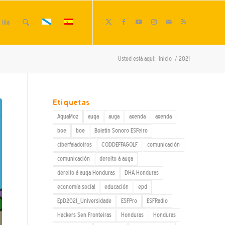
lila
Usted está aquí:
Inicio
/
2021
Etiquetas
AquaMoz
auga
auga
axenda
axenda
boe
boe
Boletín Sonoro ESFeiro
ciberfaladoiros
CODDEFFAGOLF
comunicación
comunicación
dereito á auga
dereito á auga Honduras
DHA Honduras
economía social
educación
epd
EpD2021_Universidade
ESFPro
ESFRadio
Hackers Sen Fronteiras
Honduras
Honduras