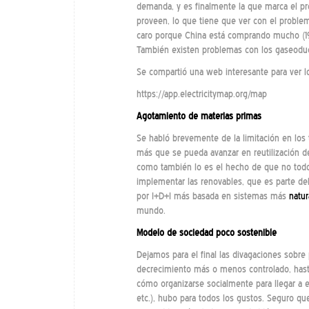
demanda, y es finalmente la que marca el pr
proveen, lo que tiene que ver con el problem
caro porque China está comprando mucho (19 
También existen problemas con los gaseoduc
Se compartió una web interesante para ver lo
https://app.electricitymap.org/map
Agotamiento de materias primas
Se habló brevemente de la limitación en los 
más que se pueda avanzar en reutilización de
como también lo es el hecho de que no todos 
implementar las renovables, que es parte de
por I+D+I más basada en sistemas más
natur
mundo.
Modelo de sociedad poco sostenible
Dejamos para el final las divagaciones sobre
decrecimiento más o menos controlado, hasta 
cómo organizarse socialmente para llegar a ell
etc.), hubo para todos los gustos. Seguro q