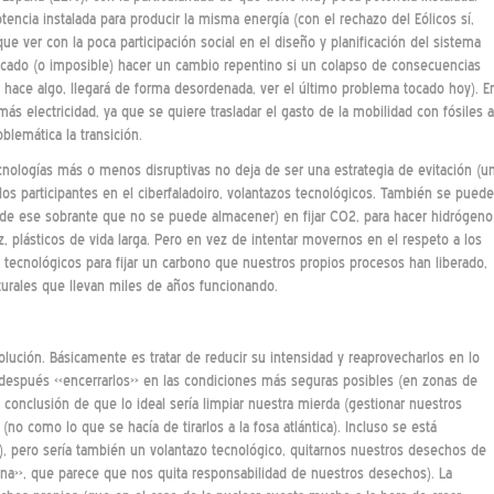
ncia instalada para producir la misma energía (con el rechazo del Eólicos sí,
ue ver con la poca participación social en el diseño y planificación del sistema
mplicado (o imposible) hacer un cambio repentino si un colapso de consecuencias
e hace algo, llegará de forma desordenada, ver el último problema tocado hoy). E
más electricidad, ya que se quiere trasladar el gasto de la mobilidad con fósiles a
blemática la transición.
 tecnologías más o menos disruptivas no deja de ser una estrategia de evitación (u
s participantes en el ciberfaladoiro, volantazos tecnológicos. También se puede
(de ese sobrante que no se puede almacener) en fijar CO2, para hacer hidrógeno
, plásticos de vida larga. Pero en vez de intentar movernos en el respeto a los
s tecnológicos para fijar un carbono que nuestros propios procesos han liberado,
urales que llevan miles de años funcionando.
olución. Básicamente es tratar de reducir su intensidad y reaprovecharlos en lo
 después «encerrarlos» en las condiciones más seguras posibles (en zonas de
a conclusión de que lo ideal sería limpiar nuestra mierda (gestionar nuestros
no como lo que se hacía de tirarlos a la fosa atlántica). Incluso se está
ol), pero sería también un volantazo tecnológico, quitarnos nuestros desechos de
na», que parece que nos quita responsabilidad de nuestros desechos). La