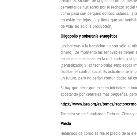
«externalización» de la gestión de los deshe
cementarios nucleares por el rechazo social y
como pasa con parques eólicos, solares…) cu
no están tan lejos…), y tiene que ver tambié
de vida, no solo la producción).
Oligopolio y soberanía energética
Las barreras a la transición no son sólo el o
dinero). De momento las renovables tienen e
haber desestabilidad en la red, cortes, y la
(centralizado) y las tecnologías empleadas i
facilitan el control social. Es actualmente i
un futuro, pero no serían comunidades tal 
Sí hay que decir que existen iniciativas e i
apostando por centrales más pequeñas, pero
https://www.iaea.org/es/temas/reactores-m
También se está probando Torio en China y ot
Precio
Hablamos de como se fija el precio de la elec