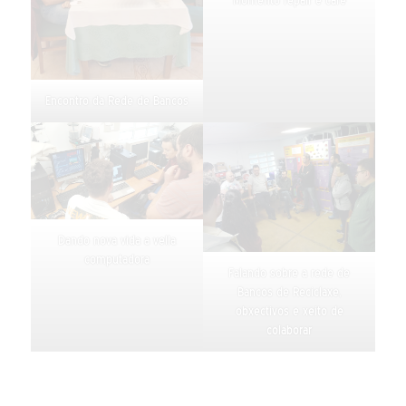
Momento repair e café
Encontro da Rede de Bancos
Dando nova vida a vella
computadora
Falando sobre a rede de
Bancos de Reciclaxe,
obxectivos e xeito de
colaborar