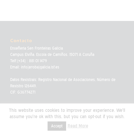
Contacto
Enxeñeria Sen Fronteiras Galicia
Campus Elviña. Escola de Camiños. 15071 A Coruña
Telf:(+34) : 881 01 1479
Email: info(arroba)galicia.isf.es
Datos Rexistrais: Registro Nacional de Asociaciones, Número de
Rexistro 126449.
CIF: G36774271
This website uses cookies to improve your experience. We'll
assume you're ok with this, but you can opt-out if you wish.
Read More
Accept