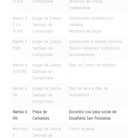
12:30h
Compostela
rendición de contas,
trazabilidade.
Martes 6
Augas de Galicia.
Planificación Hidrolóxica e
9:30-
Santiago de
calidade.
10:45h
Compostela
Monitoria de bacías
Martes 6
Augas de Galicia.
Introducción á Xestión Dominio
11-12h
Santiago de
Público Hidráulico: estrutura e
Compostela
funcionamento.
Martes 6
Augas de Galicia.
Plan de Control de Vertidos
12-12:45h
Santiago de
Compostela
Martes 6
Augas de Galicia.
Plan de seca e Plan de
14h
Santiago de
inundacións.
Compostela
Martes 6
Praza de
Encontro coa base social de
19h
Cervantes
Enxeñería Sen Fronteiras
Mércores
Augas de Galicia.
Canon da auga
7
Santiago de