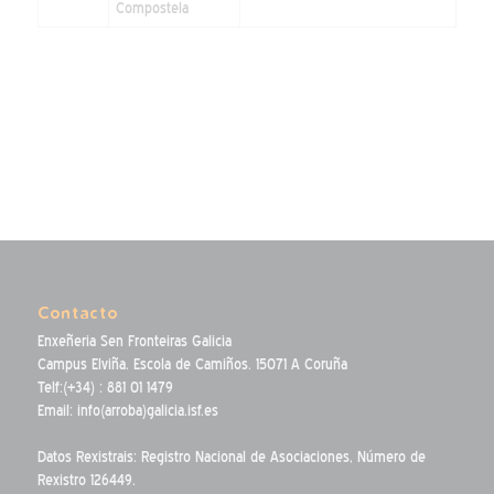
Compostela
Contacto
Enxeñeria Sen Fronteiras Galicia
Campus Elviña. Escola de Camiños. 15071 A Coruña
Telf:(+34) : 881 01 1479
Email: info(arroba)galicia.isf.es
Datos Rexistrais: Registro Nacional de Asociaciones, Número de
Rexistro 126449.