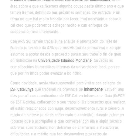
área sobre a que xa fixemos algunha cousa neste último ano e que
tamén iremos definindo nas próximas semanas. De entrada, é un
tema no que hai moito traballo por facer, moi necesario e sobre o
cal creo que poderemos achegar moito e cun enfoque de
cooperación moi interesante.
Coa ARA Sul tamén traballei na análise e orientación do TFM de
Ernesto (o técnico da ARA que nos visitou na primavera) e ao que
estamos a apoiar desde o proxecto para o seu traballo fin de grao
en hidroloxía na
Universidade Eduardo Mondlane
. Salvadas as
complicacións burocráticas internas da universidade local, parece
que por fin imos poder avanzar a bo ritmo.
Como novidade, nesta viaxe aproveitei para visitar aos colegas de
ESF Catalunya
que traballan na provincia de
Inhambane
. Estiven uns
días por alí coa coordinadora de ESF Cat en Inhambane, Uxía (ExPCR
de ESF Galicia), coñecendo o seu traballo. Os proxectos que realizan
alí están relacionados con auga, desenvolvemento rural e xénero. A
modo de síntese (e aínda coñecendo o contexto): durante o tempo
(pouco) que a acompañei e que conversei con ela e algún técnico
sobre as súas accións, non deixaron de chamarme a atención as
dificultades e o mérito que ten desenvolver proxectos de