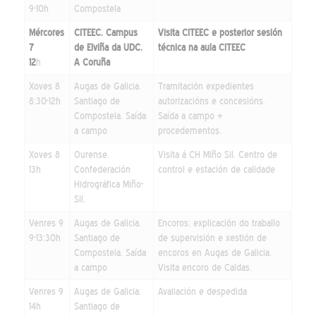
9-10h
Compostela
Mércores
CITEEC
. Campus
Visita CITEEC e posterior sesión
7
de Elviña da UDC.
técnica na aula CITEEC
12
h
A Coruña
Xoves 8
Augas de Galicia.
Tramitación expedientes
8:30-12h
Santiago de
autorizacións e concesións.
Compostela. Saída
Saída a campo +
a campo
procedementos.
Xoves 8
Ourense.
Visita á CH MIño Sil. Centro de
13h
Confederación
control e estación de calidade
Hidrográfica Miño-
Sil.
Venres 9
Augas de Galicia.
Encoros: explicación do traballo
9-13:30h
Santiago de
de supervisión e xestión de
Compostela. Saída
encoros en Augas de Galicia.
a campo
Visita encoro de Caldas.
Venres 9
Augas de Galicia.
Avaliación e despedida
14h
Santiago de