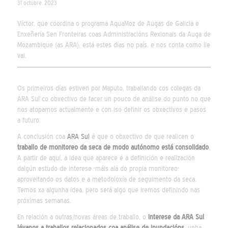
31 octubre, 2023
Víctor, que coordina o programa AquaMoz de Augas de Galicia e
Enxeñería Sen Fronteiras coas Administracións Rexionais da Auga de
Mozambique (as ARA), está estes días no país, e nos conta como lle
vai.
Os primeiros días estiven por Maputo, traballando cos colegas da
ARA Sul co obxectivo de facer un pouco de análise do punto no que
nos atopamos actualmente e con iso definir os obxectivos e pasos
a futuro.
A conclusión coa
ARA Sul
é que o obxectivo de que realicen o
traballo de monitoreo da seca de modo autónomo está consolidado
.
A partir de aquí, a idea que aparece é a definición e realización
dalgún estudo de interese -máis alá do propia monitoreo-
aproveitando os datos e a metodoloxía de seguimento da seca.
Temos xa algunha idea, pero será algo que iremos definindo nas
próximas semanas.
En relación a outras/novas áreas de traballo, o
interese da ARA Sul
lévanos a traballos relacionados coa análise de inundacións
, unha