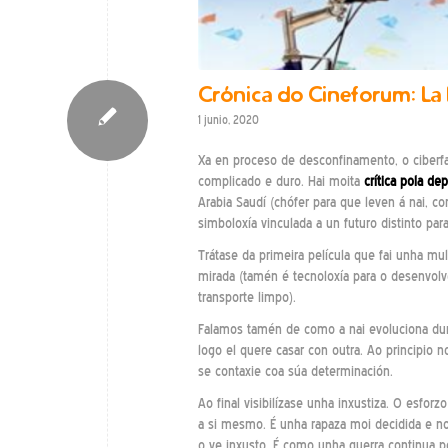
Crónica do Cineforum: La B
1 junio, 2020
Xa en proceso de desconfinamento, o ciberfa
complicado e duro. Hai moita
crítica pola de
Arabia Saudí (chófer para que leven á nai, c
simboloxía vinculada a un futuro distinto par
Trátase da primeira película que fai unha mul
mirada (tamén é tecnoloxía para o desenvol
transporte limpo).
Falamos tamén de como a nai evoluciona dura
logo el quere casar con outra. Ao principio no
se contaxie coa súa determinación.
Ao final visibilízase unha inxustiza. O esfo
a si mesmo. É unha rapaza moi decidida e no
o ve inxusto. É como unha guerra continua 