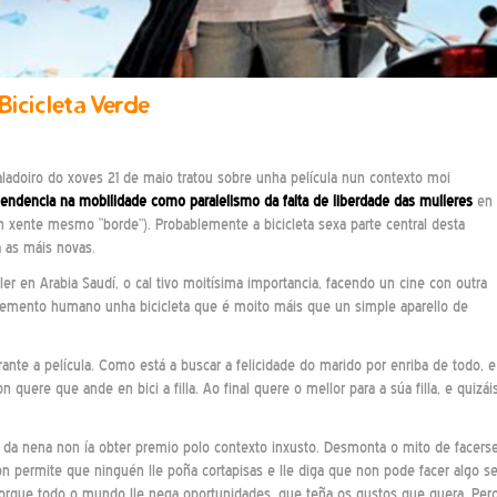
icicleta Verde
ladoiro do xoves 21 de maio tratou sobre unha película nun contexto moi
pendencia na mobilidade como paralelismo da falta de liberdade das mulleres
en
on xente mesmo “borde”). Probablemente a bicicleta sexa parte central desta
a as máis novas.
ler en Arabia Saudí, o cal tivo moitísima importancia, facendo un cine con outra
vemento humano unha bicicleta que é moito máis que un simple aparello de
nte a película. Como está a buscar a felicidade do marido por enriba de todo, e
n quere que ande en bici a filla. Ao final quere o mellor para a súa filla, e quizái
rzo da nena non ía obter premio polo contexto inxusto. Desmonta o mito de facers
n permite que ninguén lle poña cortapisas e lle diga que non pode facer algo s
porque todo o mundo lle nega oportunidades, que teña os gustos que quera. Per