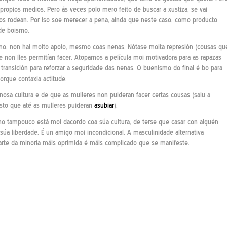
us propios medios. Pero ás veces polo mero feito de buscar a xustiza, se vai
os rodean. Por iso soe merecer a pena, aínda que neste caso, como producto
 de boismo.
, non hai moito apoio, mesmo coas nenas. Nótase moita represión (cousas qu
 non lles permitían facer. Atopamos a película moi motivadora para as rapazas
transición para reforzar a seguridade das nenas. O buenismo do final é bo para
orque contaxia actitude.
nosa cultura e de que as mulleres non puideran facer certas cousas (saiu a
sto que até as mulleres puideran
asubiar
).
no tampouco está moi dacordo coa súa cultura, de terse que casar con alguén
a súa liberdade. É un amigo moi incondicional. A masculinidade alternativa
parte da minoría máis oprimida é máis complicado que se manifeste.