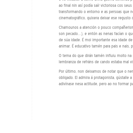
ao final nin así podía saír victoriosa cos se
transformando o entorno e as persoas que n
cinematográfico, quixera deixar ese regusto
Chamounos a atención o pouco compañerismo
son pecado…), e entón as nenas facían o que
de súa idade. É moi importante esa idade de 
animar. É educativo tamén para pais e nais, p
O tema do que dirán tamén influiu moito na 
lembranza de refráns de cando estaba mal vi
Por último, non deixamos de notar que o ne
obligado. El admira á protagonista, gústalle 
adivínase nesa actitude, pero ao no formar 