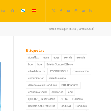
lila
Usted está aquí:
Inicio
/
Arabia Saudí
Etiquetas
AquaMoz
auga
auga
axenda
axenda
boe
boe
Boletín Sonoro ESFeiro
ciberfaladoiros
CODDEFFAGOLF
comunicación
comunicación
dereito á auga
dereito á auga Honduras
DHA Honduras
economía social
educación
epd
EpD2021_Universidade
ESFPro
ESFRadio
Hackers Sen Fronteiras
Honduras
Honduras