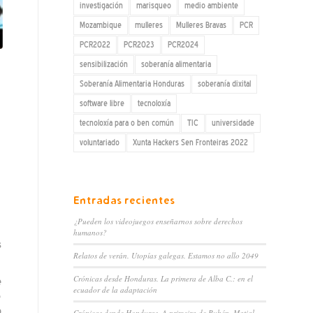
investigación
marisqueo
medio ambiente
Mozambique
mulleres
Mulleres Bravas
PCR
PCR2022
PCR2023
PCR2024
sensibilización
soberanía alimentaria
Soberanía Alimentaria Honduras
soberanía dixital
software libre
tecnoloxía
tecnoloxía para o ben común
TIC
universidade
voluntariado
Xunta Hackers Sen Fronteiras 2022
Entradas recientes
¿Pueden los videojuegos enseñarnos sobre derechos
humanos?
s
Relatos de verán. Utopías galegas. Estamos no allo 2049
Crónicas desde Honduras. La primera de Alba C.: en el
e
ecuador de la adaptación
e
o
Crónicas dende Honduras. A primeira de Rubén. Matial