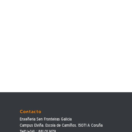
Contacto
Enxeñeria Sen Fronteiras Galicia
Campus Elviña. Escola de Camiños. 15071 A Coruña
Telf:(+34) : 881 01 1479