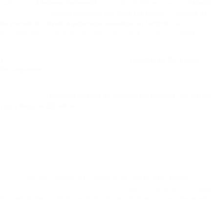
 Cafés
no CS
A Pedreira (Pontevedra)
, no Espazo da Natureza de Oza (
Carballo)
e
, no 17 de xuño a
Xornada Innovación nun Clima que cambia
en
Santiago de
s enerxéticas: traendo a gobernanza enerxética aos territorios
(
aquí
un breve
ecesidades básicas de ancho de banda para un acceso mínimo a Internet
s
, o 16 de xuño celebrouse en liña un obradoiro
formativo en liña, e tamen
o
 de Compostela.
feminismos na cooperación, dentro da formación interna da CGONGD e a Xunta.
e na asemblea da
Federación Española de Ingeniería Sin Fronteras (con elección
 Fran e Pepe, de ESF Galicia).
Ademais, persoas da base social manifestáronse
o
.
ndición de contas á Xunta de Galicia de varios proxectos pendentes. Ademais,
nizou un
Taller de Transparencia y Rendición de Cuentas para la Buena
io, continuaron as formacións e traballos no
programa de restauración de lagoas
as 3 participantes no Programa de Voluntariado Internacional de Coñecemento
n as súas experiencias a través das crónicas PCR habituais.