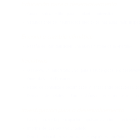
Educación para o desenvolvemento
Guía de software libre para estudantes universitarios
Segunda orde de “neutralidade ideolóxica” nas aulas: máis inspecc
Enerxía e cambio climático
Reseña de «Sin transición: una nueva historia de la energía»
Iniciativas
O iTERRA, un “laboratorio vivo” para a saúde global e o desenvo
Quim da Venda Ecosocial
Redes de confianza e proximidade. Alianzas entre produtoras, c
Demanda de metales de Europa, daños globales: menos minería 
Investigación para o desenvolvemento
La esperanza y la preocupación impulsan la acción climática entr
Informe de jóvenes y voluntariado
Derecho a la naturaleza en ciudades españolas (en Galicia, Co