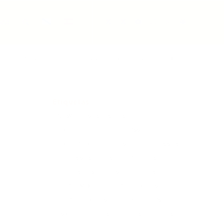
acto
You are here:
Home
/
Destacadas
/
Boletín Oficial ESFeiro: xullo 2026
Etiquetas
AquaMoz
auga
axenda
boe
Boletín Sonoro ESFeiro
ciberfaladoiros
CODDEFFAGOLF
comunicación
dereito á auga
dereito á auga Honduras
DHA Honduras
economía social
educación
enerxía
epd
EpD2021_Mulleres
EpD2021_Universidade
Epd 2023 Universidade
ESFPro
ESFRadio
Hackers Sen Fronteiras
Honduras
Honduras