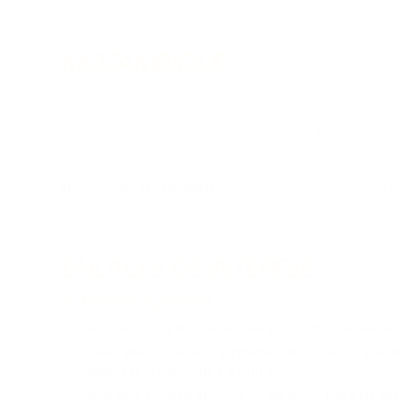
MOZAMBIQUE
No mes de xuño, no programa AquaMoz, tivo continuidade o traball
estudo dun caso real en Mozambique. Durante este mes tamén se re
Galicia despois da decisión de Augas de Galicia de abandonalo a f
entendemos, dada a boa valoración do programa na avaliación das 
(mencionado como exemplo concreto de valor engadido e boa prác
da cooperación descentralizada
, impulsada pola Dirección General de
foi seleccionado como referencia.
ENLACES DE INTERESE
Activismo e persoas
Una mujer con una discapacidad gana juicio histórico en Galicia
Angélica Velasco: “No tengo esperanzas, pero no me voy a rendir”
capitalista en la universidad o la crisis ecosocial
Comunidades
enerxéticas: traendo a
Carissa Véliz, profesora de Oxford: “Si das acceso total a tus dat