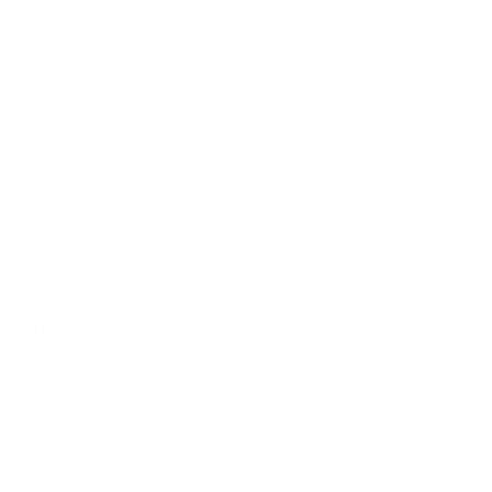
iente en Latinoamérica
a Alimentación en el Estado español
os novos límites da UE
 propuestas
itarización y reformas
e
Congreso Nacional aprueba ley que protege a la
n el Bajo Aguán
escenario de alta tensión sociopolítica
áximo histórico con el racismo a la cabeza
ecnología se convierte en una frontera más
de deportación de migrantes en terceros países
 2026 | Vol.IX | Núm.40. Extractivismos