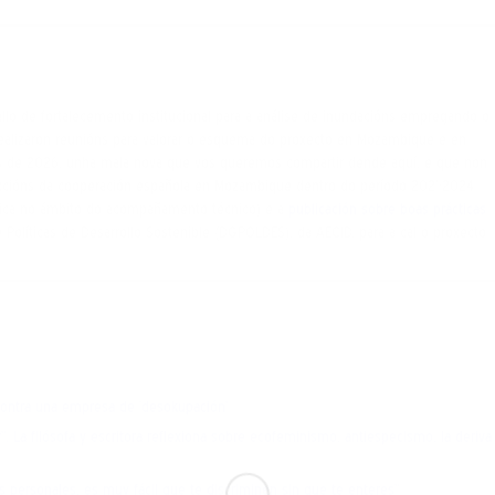
o de fortalecemento institucional para a análise de inundacións empregando o
alizaron reunións para valorar o esquema do proxecto en Mozambique e en
ins de 2026, unha mala nova que vos queremos compartir dende aquí, e que non
accións da cooperación española en Mozambique dentro do período 2021-2024
tica no ámbito do acompañamento técnico) e a
publicación sobre boas prácticas
 Políticas de Desarrollo Sostenible (DGPOLDES), da AECID, para a cal o proxecto
 contra una empresa de ‘desokupación’
. La filósofa y escritora reflexiona sobre ecofeminismo, antiespecismo, la deriva
os personales, es muy fácil que te discriminen sin que te enteres”