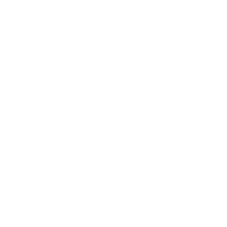
Crónicas PCR 2026. A primeira de Alba V. Primeiros 15
días en Honduras: aprendendo a mirar o mundo con
outros ollos
Archives
July 2026
(6)
June 2026
(5)
May 2026
(7)
April 2026
(4)
March 2026
(5)
February 2026
(4)
January 2026
(4)
December 2025
(8)
November 2025
(6)
October 2025
(3)
September 2025
(7)
August 2025
(6)
July 2025
(5)
June 2025
(9)