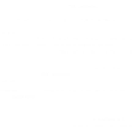
os un encontro coas nosas bolseirxs da
ETSE Compostela.
Ademais, nunha
 aumentar a presenza da tecnoloxía para o ben común na escola. Asistimos en
n liña os
resultados do proxecto de aprendizaxe-servizo da materia
 distintos grupos de traballo de ESF fixeron un gran traballo presentando 10
lvemento
que terá lugar en outubro en Santiago de Compostela. Rescatamos a
 soberanía dixital, no
Episodio 71 de KDE Express: esLibre2026, falando da Guía
 Estudo hidrolóxico e hidráulico das lagoas de inverno en Honduras
, en
laxe seguiron o seu traballo, con
entregas como a realizada ás compañeiras de
a no programa Xuventude Mentoring.
s Premios Cidadanía Global da CGONGD, entre eles un ao
proxecto de xardín
 O 18 de xuño, tamén en
ETSE Compostela
, desenvolvéronse dúas actividades co
denadores
.
ompostela
unha
rolda de prensa de denuncia polo rexeitamento da Xunta de
nión de
Galicia Abriga
, xa que este ano unha compañeira de Honduras participará
presentar a financiación da Cooperación Galega da Xunta de Galicia, onde
 en Galicia.
bancos de reciclaxe. Tamén houbo un ciberfaladoiro de
accesibilidade web
, e un
ns da Fundación Galicia Verde, onde tamén
asinamos o convenio de coordinación
para impulsar o Laboratorio de Análises de Terras nas instalacións da Fundación,