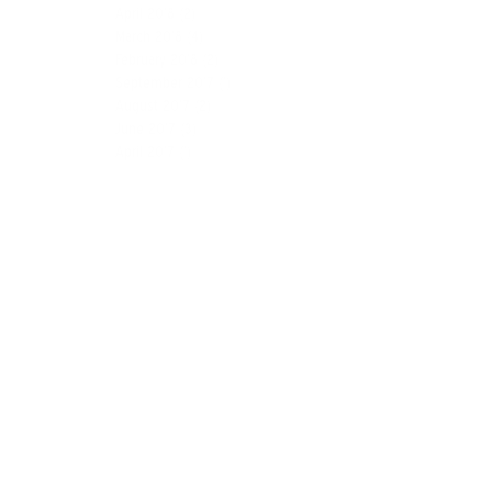
April 2018
(2)
March 2018
(4)
February 2018
(2)
September 2017
(1)
August 2017
(2)
June 2017
(3)
April 2017
(1)