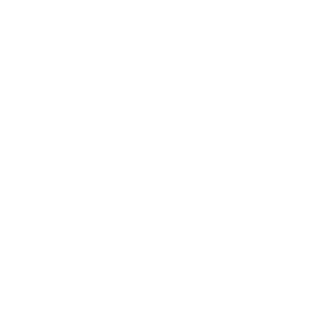
No mes de xuño, dentro do programa
ESF na Universidade
, tivem
reunión coa
Dirección de Escola de Camiños
compartimos ideas para
Lugo
á presentación
do Instituto
iTerra
da USC,e puidemos coñecer e
de
Videoxogos serios
do Mestrado de Videoxogos da UDC. Ademais, os
resumos, todos aceptados, para o
Congreso de Estudos do Desenvo
entrevista que lle fixeron a Laura Salgueiro, compañeira do grupo de
de Autodefensa Digital
. Ademais, presentouse na UDC un
novo TFM:
colaboración con ESF e PDI da rede
Artigo9Tech
. Os bancos de recic
Montescola
. Este ano volvemos participar mentorizando unha perso
No programa de
Hackers Sen Fronteiras
, asistimos á entrega do
circular do
IES de Valga
(impulsado por un colaborador de ESF) nos.
IES Brión
: unha
chocolatada solar e un obradoiro de cacharreo de or
No eido de
Mulleres Bravas
, o 4 de xuño houbo en
Santiago de C
Galicia ás afectadas pola mina de
Touro-O Pino
. Participamos na reu
no programa. Ademais, preparouse unha nova fase do programa para 
esperamos incluir unha investigación sobre a comunidade hondureña
Dentro de
ESF profesional
, tivemos encontro en liña da rede de 
obradoiro de instalación de software libre en Leboso
(nas instalació
entre Enxeñería Sen Fronteiras Galicia e a Fundación Galicia Verde
, 