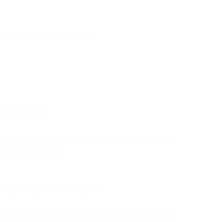
ións e límites a charlas e visitas
lvemento sostible
onsumidoras e administracións para recuperar saberes e sabores
y acumulación material
e los jóvenes y los adultos españoles
mpostela e Ourense, onde a segunda non sae moi ben parada…)