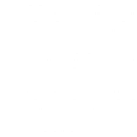
Cartografía del hostigamiento digital a defensoras del medioamb
Estudo:
Aproximación macroeconómica a la Seguridad Social de l
Un terzo da poboación galega respira aire contaminado segundo 
Informe.
Reclamar tus derechos en la era algorítmica: barreras y
Mundo
HONDURAS.
El miedo como herramienta de control: masacres, mil
agroindustria en medio de la agudización del conflicto agrario e
VENEZUELA.
Catástrofe en Venezuela: el impacto del sismo en un 
Pobreza e exclusión
Los delitos de odio crecieron en 2025 un 23,6% y alcanzan su m
La brecha digital en la regularización extraordinaria: cuando la t
La Eurocámara aprueba el reglamento que permite crear centros 
Políticas e modelos de desenvolvemento
Crítica Urbana. Revista de estudios urbanos y territoriales. Junio