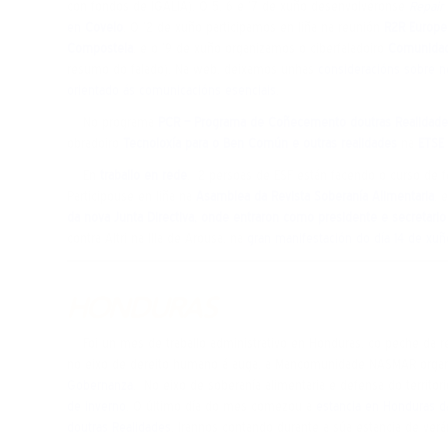
con fondos de IGALIA). O 5, 6 e 17 de xuño desenvolvéronse
Repair
en
Covelo
. O 12 de xuño participamos en liña na reunión
R2R Europe
Compostela
, e o 19 de xuño organizamos o ciberfaladoiro
Comunidade
resumo do falado). Na web, deixamos unhas
consideracións sobre n
orientado ás comunicacións esenciais
.
No programa
PCR – Programa de Coñecemento doutras Realidade
obradoiro
Tecnoloxía para o Ben Común e outras realidades
na
ETSE
En
traballo en rede
, 2 persoas de ESF están facendo o curso de 
Participou­se en liña na
Asamblea da Revista Soberanía Alimentaria
, 
da nova Junta Directiva, onde entraron como presidente e secretario
contra Altri na Illa de Arousa, na
gran manifestación do día 14 de xuñ
HONDURAS
Foi un mes de traballo administrativo en Honduras, co peche da re
no eixo de dereito humano á auga, a Mancomunidade NASMAR orga
Gobernanza
. No eixo de soberanía alimentaria e defensa do territor
de inverno
. O último día do mes comezou a
estancia en Honduras d
doutras Realidades
. Irannos contando durante a súa estancia de verá