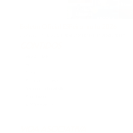
Boletín Oficial ESFeiro: xullo 2026
/
5 July, 2026
in
Destacadas
,
Noticias
,
Uncategorized @en
,
Uncategorized @gl
CONTIDOS
Vida Asociativa
Honduras
Mozambique
Enlaces de interese
Recomendación artística-cultural
E proximamente …
A ESFrase do mes
VIDA ASOCIATIVA