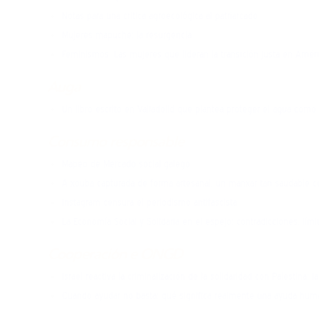
gobernanza enerxética
Notas para una crítica agroecológica al patriarcado
aos territorios
Mujeres mapuche: la resurgencia
Feminismos. Las mujeres que lideran la transición justa en Améri
Auga
Un libro escrito en Valladolid que plantea proteger el agua como
Consumo responsable
Mapeo de Mercado social galego
A xouba capturada de forma artesanal, un manxar tan saudable c
Instagram censura el periodismo antifascista
La Economía Social y Solidaria en el espejo: contradicciones, lí
Cooperación e ONGD
Israel reactiva la criminalización de la solidaridad con Palestina
Cuando ayudar no basta: qué significa realmente una ayuda human