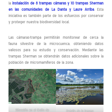
la
instalación de 8 trampas cámaras y 10 trampas Sherman
en las comunidades de La Danta y Laure Arriba
. Esta
iniciativa es también parte de los esfuerzos por conservar
y proteger nuestra biodiversidad local.
Las cámaras-trampa permitirán monitorear de cerca la
fauna silvestre de la microcuenca, obteniendo datos
valiosos para su estudio y conservación. Mediante las
trampas Sherman se obtendrán datos adicionales sobre la
población de micromamíferos de la zona.
Situación en el Golfo de
Detalle de la laguna