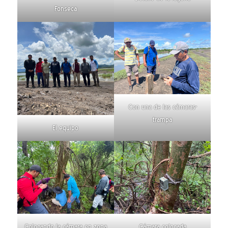
Fonseca
Con una de las cámaras-
trampa
El equipo
Colocando la cámara en zona
Cámara colocada