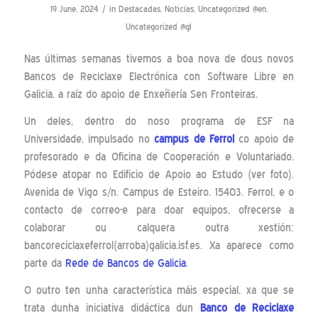
/
19 June, 2024
in
Destacadas
,
Noticias
,
Uncategorized @en
,
Uncategorized @gl
Nas últimas semanas tivemos a boa nova de dous novos
Bancos de Reciclaxe Electrónica con Software Libre en
Galicia, a raíz do apoio de Enxeñería Sen Fronteiras.
Un deles, dentro do noso programa de ESF na
Universidade, impulsado no
campus de Ferrol
co apoio de
profesorado e da Oficina de Cooperación e Voluntariado.
Pódese atopar no Edificio de Apoio ao Estudo (ver foto).
Avenida de Vigo s/n. Campus de Esteiro. 15403. Ferrol, e o
contacto de correo-e para doar equipos, ofrecerse a
colaborar ou calquera outra xestión:
bancoreciclaxeferrol(arroba)galicia.isf.es. Xa aparece como
parte da
Rede de Bancos de Galicia
.
O outro ten unha característica máis especial, xa que se
trata dunha iniciativa didáctica dun
Banco de Reciclaxe