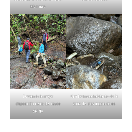
Río Laure
Buscando la mejor
Una hermosa habitante de la
disposición cerca del cauce
zona de ojos inquietantes
del río