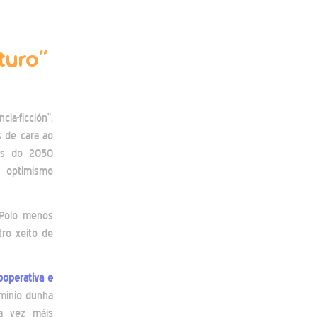
turo”
-ficción”.
 de cara ao
os do 2050
a optimismo
 Polo menos
ro xeito de
ooperativa e
minio dunha
a vez máis