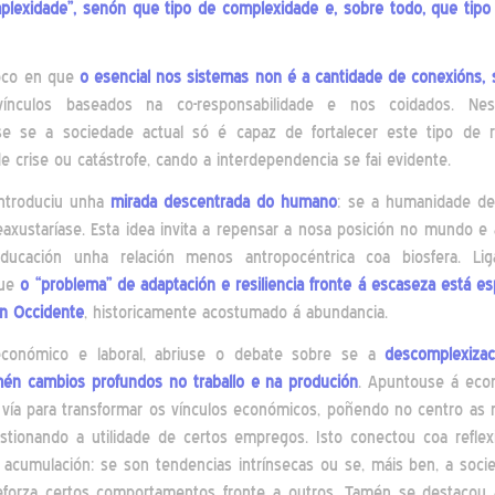
lexidade”, senón que tipo de complexidade e, sobre todo, que tipo 
oco en que
o esencial nos sistemas non é a cantidade de conexións,
vínculos baseados na co-responsabilidade e nos coidados. Nes
se se a sociedade actual só é capaz de fortalecer este tipo de r
e crise ou catástrofe, cando a interdependencia se fai evidente.
ntroduciu unha
mirada descentrada do humano
: se a humanidade de
eaxustaríase. Esta idea invita a repensar a nosa posición no mundo e 
ucación unha relación menos antropocéntrica coa biosfera. Lig
que
o “problema” de adaptación e resiliencia fronte á escaseza está e
en Occidente
, historicamente acostumado á abundancia.
conómico e laboral, abriuse o debate sobre se a
descomplexizac
mén cambios profundos no traballo e na produción
. Apuntouse á econ
vía para transformar os vínculos económicos, poñendo no centro as 
stionando a utilidade de certos empregos. Isto conectou coa refle
a acumulación: se son tendencias intrínsecas ou se, máis ben, a soci
eforza certos comportamentos fronte a outros. Tamén se destacou 