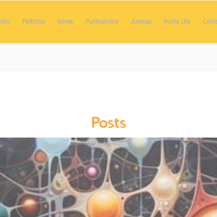
ción
Participa
Novas
Publicacións
Axenda
Punto Lila
Cont
Posts