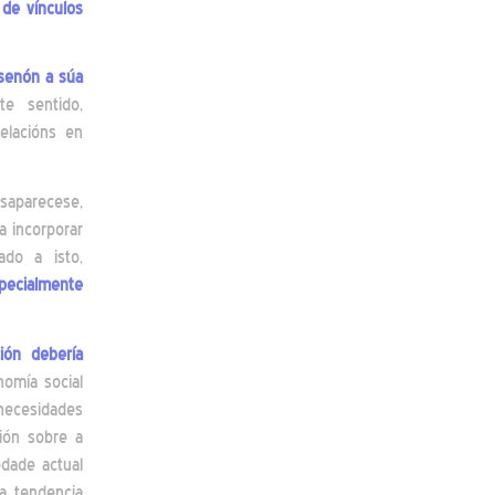
de vínculos
 senón a súa
te sentido,
elacións en
saparecese,
a incorporar
ado a isto,
specialmente
ión debería
omía social
necesidades
xión sobre a
edade actual
a tendencia