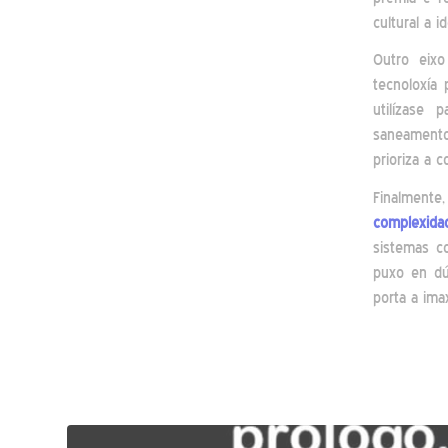
cultural a i
Outro eix
tecnoloxía 
utilízase
saneamento 
prioriza a 
Finalmente
complexidad
sistemas c
puxo en dú
porta a ima