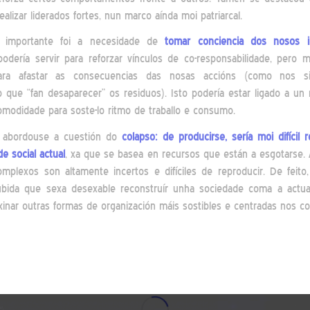
dealizar liderados fortes, nun marco aínda moi patriarcal.
o importante foi a necesidade de
tomar conciencia dos nosos 
podería servir para reforzar vínculos de co-responsabilidade, pero 
 para afastar as consecuencias das nosas accións (como nos s
que “fan desaparecer” os residuos). Isto podería estar ligado a u
comodidade para soste-lo ritmo de traballo e consumo.
, abordouse a cuestión do
colapso: de producirse, sería moi difícil r
e social actual
, xa que se basea en recursos que están a esgotarse.
omplexos son altamente incertos e difíciles de reproducir. De feit
bida que sexa desexable reconstruír unha sociedade coma a actual
xinar outras formas de organización máis sostibles e centradas nos co