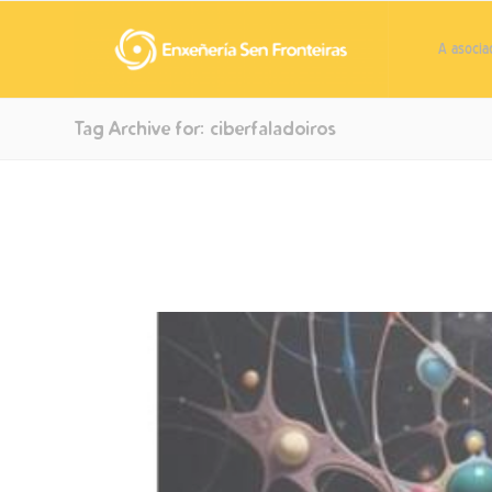
A asocia
Tag Archive for: ciberfaladoiros