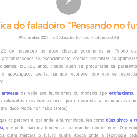
ica do faladoiro “Pensando no fu
/
29 November, 2021
in
Destacadas
,
Noticias
,
Uncategorized @gl
22 de novembro no noso ciberbar puxémonos en “modo ciencia
preguntándonos se, esencialmente, eramos pesimistas ou optimistas
, digamos, 150-200 anos. Houbo quen se preguntaba se pasarem
ro, apocalípticos aparte, hai que recoñecer que non se respirab
nte…
e
ameazas
de volta aos feudalismos ou modelos tipo
ecofascismo
.
s referentes máis democráticos que no permite ter esperanzas dout
(na Idade Media non había tantos).
 que as persoas e, por ende, a humanidade, ten como
dúas almas, a c
va,
que pode marcar a tendencia cara mundos moi distintos. O predo
 ou outra marcará o futuro nunha época onde a tecnoloxía cad