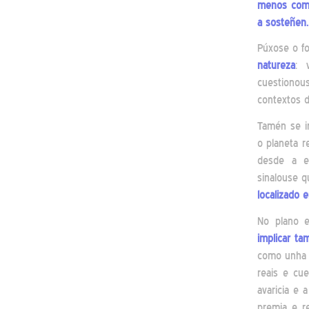
menos comp
a sosteñen.
Púxose o f
natureza
: 
cuestionou
contextos d
Tamén se i
o planeta r
desde a ed
sinalouse 
localizado 
No plano e
implicar ta
como unha 
reais e cue
avaricia e 
premia e r