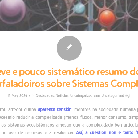
eve e pouco sistemático resumo do
rfaladoiros sobre Sistemas Comp
/
19 May, 2026
in
Destacadas
,
Noticias
,
Uncategorized @en
,
Uncategorized @gl
irou arredor dunha
aparente tensión
: mentres na sociedade humana 
cesario reducir a complexidade (menos fluxos, menor consumo, simpl
), os sistemas ecosistémicos amosan que a complexidade ben articul
a no uso de recursos e a resiliencia.
Así, a cuestión non é tanto “