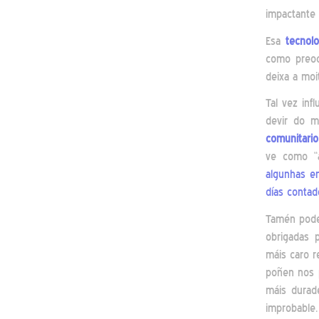
impactante 
Esa
tecnolo
como preoc
deixa a moi
Tal vez inf
devir do m
comunitario
ve como “a
algunhas em
días contad
Tamén pode
obrigadas 
máis caro r
poñen nos p
máis durad
improbabl