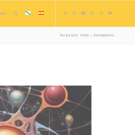
acto
You are here:
Home
/
ciberfaladoiros