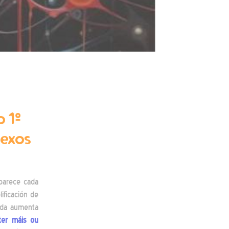
 1º
lexos
parece cada
ificación de
ada aumenta
ter máis ou