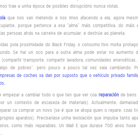
nos trae a unha época de posibles disrupcións nunca vistas.
xía
que nos van metendo e nos imos afacendo a ela, agora mesm
upante, porque pertence a esa “alma” máis competitiva, do máis 
tas persoas atrás na carreira de acumular, e destrúe ao planeta.
luídas pola proximidade do Black Friday, o consumo tivo moita prota
undo. Se hai un oco para a outra alma pode estar no aumento
(compartir transporte, compartir lavadora, comunidades enerxéticas
lgo de pobres”, pero pouco a pouco tal vez vaia cambiando. P
presas de coches xa dan por suposto que o vehículo privado familia
os.
 empezar a cambiar todo o que ten que ver coa
reparación
de bens 
por un contexto de escaseza de materiais). Actualmente, demasia
eparar ca comprar un novo (se é que se atopa quen o repare, coas t
ropios aparatos). Precisaríase unha lexislación que impulse tanto ap
eiros, como máis reparables. Un Wall E que durase 700 anos hoxe 
e…