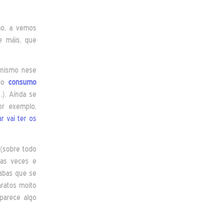
o, a vemos
e máis, que
gonismo nese
 do
consumo
…). Aínda se
or exemplo,
r vai ter os
(sobre todo
das veces e
rabas que se
aratos moito
parece algo