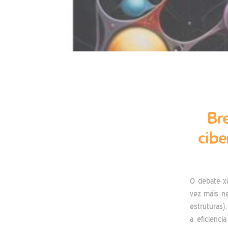
Br
cibe
O debate x
vez máis ne
estruturas
a eficienci