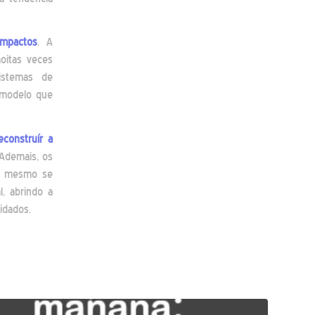
impactos
. A
moitas veces
istemas de
n modelo que
econstruír a
 Ademais, os
o, mesmo se
, abrindo a
idados.