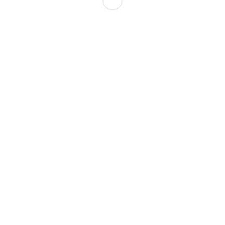
ormación: así tomban TSXG e Supremo o modelo eólico da Xunta
ave contra la pobreza energética
a implantación descontrolada da enerxía eólica en Galiza
n 57seg
cas
r a la pesca frente a proyectos industrial
nicería de Europa»
ica
a las recomendaciones de la OMS
al.
uevos desarrollos científico-tecnológicos. Un desafío transdisciplinar