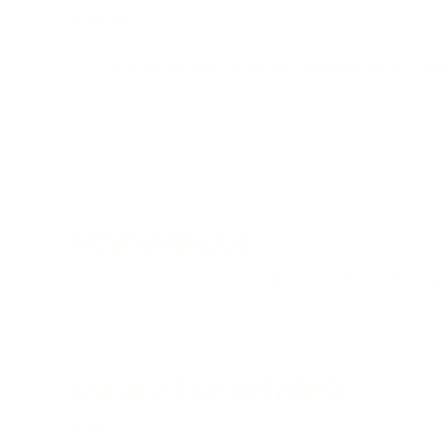
Panasacaran
, con CODDEFFAGOLF, dentro do programa de mellora da 
Xunta de Galicia.
Nas
resolución das convocatorias 2023 para proxectos de cooperac
Acadouse financiación para un innovador proxecto de defensa da terr
presentado, de mellora da xestión pública da auga, non foi valorado 
bos proxectos, e moi necesarios para manter os procesos construíd
os procesos de desenvolvemento reais casan moi mal coa arquitectur
desenvolvemento, onde a burocracia ten un papel determinante.
MOZAMBIQUE
En xullo tivemos aberto o
proceso de selección de consultoría espe
do Norte e Sur, incorporando pouco a pouco ao traballo tamén á Cen
Álvarez, un experto con gran experiencia no programa, que xa leva
ENLACES DE INTERESE
Auga