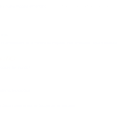
uía y nuevo modelo alimentario
. SE PODES, APOIA Á REVISTA COA TÚA
o NON
ores ambientales de la minería no mejoran: más emisiones, agua y residuos
 (TIC)
trónicos del mundo?
nialismo tecnológico
e Datos contra el uso de Google en las escuelas