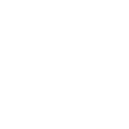
Mundo
CHINA:
¿Cómo exporta China el secretismo?
GUATEMALA:
El genio se salió de la botella
NÍGER:
Claves del golpe de Estado en Níger: intereses extranje
Pobreza e exclusión
El primer mapa real de la pobreza infantil tiñe de rojo el sur de 
El informe ‘La situación de la salud mental en España: análisis de
grandes pilares de la red: personas con experiencia propia, famili
Políticas e modelos de desenvolvemento
“Cada español ingiere el equivalente a una tarjeta de crédito a l
Diligencia debida, una norma obligatoria vaciada de contenido
La Alianza Residuo Cero exige a los partidos políticos una nueva
Soberanía alimentaria e defensa do territori