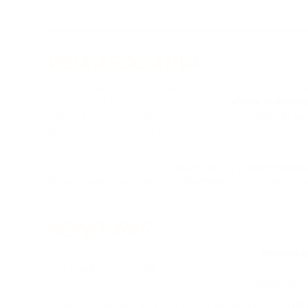
A ESFrase do mes
VIDA ASOCIATIVA
En xullo, a pesar da época, houbo varias actividades. En Vigo, un 
Neira Vilas. En A Coruña, na Domus, tivo lugar o
4° taller de autodefe
pode ver a presentación utilizada. Ademais, rematou o
Curso de apli
Sur
, dentro dun proxecto no que colaboramos coa financiación dos fon
Tivemos ademais moito traballo preparando dúas propostas de pro
Galicia para financiación. Foron a
segunda fase do programa Mulleres
Tecnoloxía para o Ben Común nas Universidades
, coa rede
Artigo9T
HONDURAS
En Honduras continúan Juan e Celia, participantes no
Programa de
tanto de
Juan
como de
Celia
, a quen se uniu a principios de mes
So
tecnoloxía de ensino secundario, grazas ao programa
Hackers Sen Fr
Ademais, celebrouse unha nova xornada de capacitación da
escol