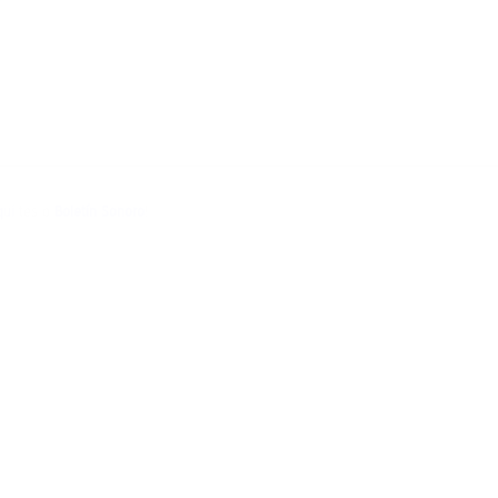
quí
tes o
Boletín Sonoro
!