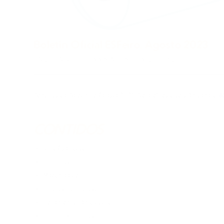
Boletín Oficial ESFeiro. Agosto 2023
/
4 August, 2023
in
Destacadas
,
Noticias
,
Uncategorized @gl
Benvidas ao Boletín de Agosto 2023. Se prefires a versión sonora,
a
CONTIDOS
Vida Asociativa
Honduras
Mozambique
Enlaces de interese
Recomendación artística
E no próximo mes …