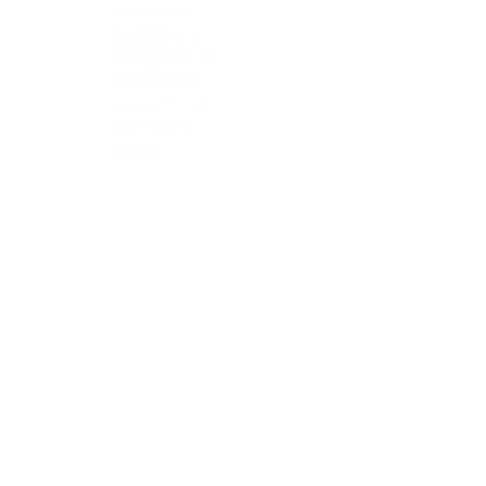
April 2018
(2)
March 2018
(4)
February 2018
(2)
September 2017
(1)
August 2017
(2)
June 2017
(3)
April 2017
(1)