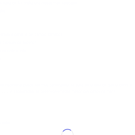
os haría de A Coruña una ciudad más saludable»
 año
 vamos a ganar la del cambio climático”
s capaces de hacerlo?
ren toda la vida
a
lo tradicional puede ser muy paternalista: se basa en la idea de que la gente o
rtigo:
A cooperación ao desenvolvemento mellor cos cartos na man?
s aulas