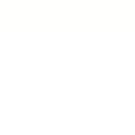
acto
You are here:
Home
/
Destacadas
/
Boletín Oficial ESFeiro. Agosto 2023
Etiquetas
AquaMoz
auga
axenda
boe
Boletín Sonoro ESFeiro
ciberfaladoiros
CODDEFFAGOLF
comunicación
dereito á auga
dereito á auga Honduras
DHA Honduras
economía social
educación
enerxía
epd
EpD2021_Mulleres
EpD2021_Universidade
Epd 2023 Universidade
ESFPro
ESFRadio
Hackers Sen Fronteiras
Honduras
Honduras