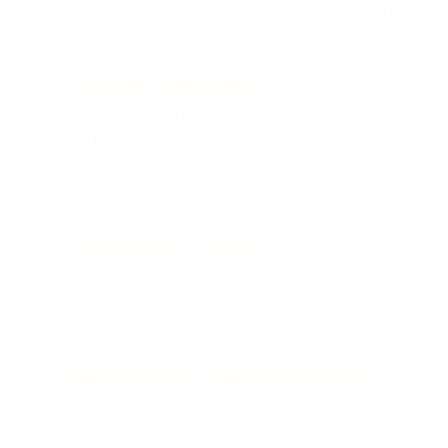
Amal Nnechachi, ingeniera de caminos: «Recuperar el río Monel
La falta de agua y saneamiento se cobra 1,4 millones de vidas al
Consumo responsable
Troy Vettese: “Si no podemos ganar la batalla sobre la carne, no
¿Es posible consumir menos telecomunicaciones? Sí, pero somo
Teoría de las botas: qué productos es mejor comprar para que du
Cómo la apuesta de la banca por el petróleo devasta la Amazoni
Cooperación e ONGD
RORY STEWART | Presidente de Givedirectly. “La ayuda al desarrol
es ignorante, o es vaga”
e unha reflexión dun esfeiro sobre ese a
Repensando el internacionalismo en el siglo XXI
Educación para o desenvolvemento
Guía pedagógica para la introducción de la justicia ambiental a la
Crónicas dende
Honduras 2023. A