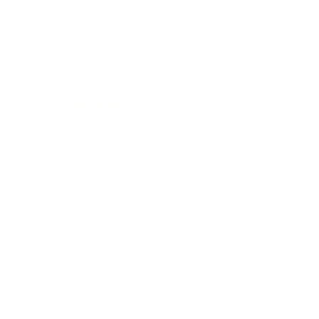
Crónicas PCR 2026. A primeira de Alba V. Primeiros 15
días en Honduras: aprendendo a mirar o mundo con
outros ollos
Archives
e
July 2026
(6)
June 2026
(5)
May 2026
(7)
April 2026
(4)
March 2026
(5)
February 2026
(4)
January 2026
(4)
December 2025
(8)
November 2025
(6)
October 2025
(3)
s
September 2025
(7)
August 2025
(6)
July 2025
(5)
June 2025
(9)