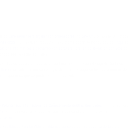
par de
Café Repair para argallar con ordenadores
, no
café Uf
e tamén na Biblioteca
nsa dixital:
“Como usar FreeBSD como sistema operativo no teu equipo”.
Aquí
s
cacións informáticas e cacharreo con software libre, en colaboración con Ecos do
dos IRPF (a casiña solidaria).
xectos de educación, que se presentaron á Cooperación Galega da Xunta de
 Bravas
, en colaboración con Amigas da Terra, e a segunda fase do programa de
ech
. Esperamos que se poidan seguir desenvolvendo!
 Voluntariado Internacional de Coñecemento doutras Realidades
. Temos crónica
fía
, a terceira voluntaria, que participa na súa condición de profesora de
onteiras
.
a Habilidades Para La Vida, dirixida aos consejos de microcuenca de Laure e