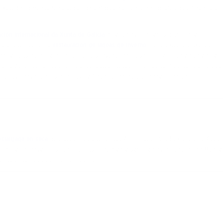
xestión comunitaria da auga con enfoque de cunca hidrográfica que financia a
ión internacional da Xunta de Galicia
, quedamos cun regusto agridoce.
a e o territorio, de
restauración de lagoas de inverno
. Pero o outro proxecto
por erratas na parte burocrática da subsanación da solicitude. É lamentable que
os na zona, poidan quedar fóra por estas cousas… Por iso sempre se fala de que
a das convocatorias públicas de financiación para a cooperación ao
cializada en seca
para seguir o traballo coas Administracións Rexionais da Auga
tro. Recibíronse dúas candidaturas. Finalmente seguiremos o traballo con Manue
 varios anos colaborando no mesmo.