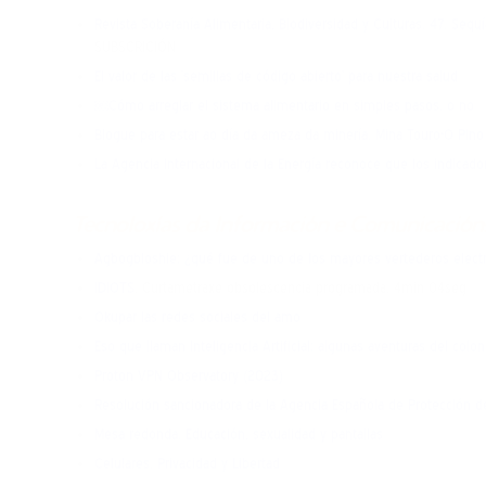
Revista Soberanía Alimentaria, Biodiversidad y Culturas. 47. Seq
SUBSCRICIÓN
El valor de las ‘semillas de código abierto’ para nuestra salud
￼Cómo arreglar el sistema alimentario en simples pasos, o no
Blogue para estar ao día da ameza da minería. Mina Touro-O Pin
La Agencia Internacional de la Energía reconoce que los indicad
Tecnoloxías da Información e Comunicacións
Agbogbloshie: ¿qué fue de uno de los mayores vertederos elec
IDIOTS
. Curtametraxe obsolescencia programada. 4min 04seg
Okupar las redes sociales del amo
Eso que llaman Inteligencia Artificial: algunas aventuras del colo
Proton VPN Observatory (2023)
Resolución sancionadora de la Agencia Española de Protección d
Mesa redonda. Educación, sexualidad y pantallas
Celulares, Privacidad y Libertad