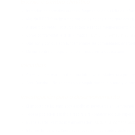
Enerxía e cambio climático
terceira de Juan
Infracción da normativa europea, fragmentación ou falta de inf
Más de 11.000 fallecimientos por ola de calor y cinco medidas cl
A guerra do vento. Fracturas sociais e fendas medioambientais n
Cómo contrarrestar la crisis climática
| DW Documental. 1h 25mi
Qué son y por qué son fundamentales las comunidades energéti
Manual contra el negacionismo climático en la década axial
Iniciativas
Colectivos del mar impulsan una iniciativa legislativa para protege
Santi Donaire: «No es sostenible seguir siendo la huerta y la car
Investigación para o desenvolvemento
El impacto de las empresas españolas pesqueras en Centroamér
Toda la población española respira aire contaminado que super
Buena suerte. Pesticidas y alimentación.
Justicia Alimentaria Glob
Informe Tendencias: Energías renovables: inquietudes sociales y n