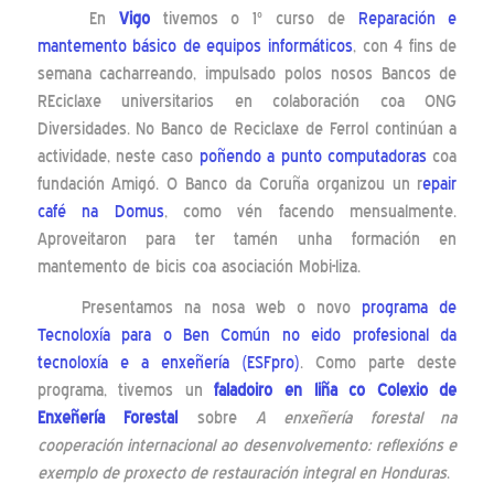
En
Vigo
tivemos o 1º curso de
Reparación e
mantemento básico de equipos informáticos
, con 4 fins de
semana cacharreando, impulsado polos nosos Bancos de
REciclaxe universitarios en colaboración coa ONG
Diversidades. No Banco de Reciclaxe de Ferrol continúan a
actividade, neste caso
poñendo a punto computadoras
coa
fundación Amigó. O Banco da Coruña organizou un r
epair
café na Domus
, como vén facendo mensualmente.
Aproveitaron para ter tamén unha formación en
mantemento de bicis coa asociación Mobi-liza.
Presentamos na nosa web o novo
programa de
Tecnoloxía para o Ben Común no eido profesional da
tecnoloxía e a enxeñería (ESFpro)
. Como parte deste
programa, tivemos un
faladoiro en liña co Colexio de
Enxeñería Forestal
sobre
A enxeñería forestal na
cooperación internacional ao desenvolvemento: reflexións e
exemplo de proxecto de restauración integral en Honduras
.