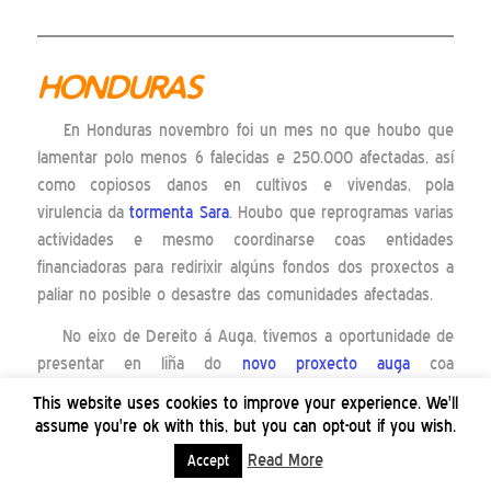
HONDURAS
En Honduras novembro foi un mes no que houbo que
lamentar polo menos 6 falecidas e 250.000 afectadas, así
como copiosos danos en cultivos e vivendas, pola
virulencia da
tormenta Sara
. Houbo que reprogramas varias
actividades e mesmo coordinarse coas entidades
financiadoras para redirixir algúns fondos dos proxectos a
paliar no posible o desastre das comunidades afectadas.
No eixo de Dereito á Auga, tivemos a oportunidade de
presentar en liña do
novo proxecto auga
coa
Mandomunidade NASMAR e o Laborate da USC á
This website uses cookies to improve your experience. We'll
embaixada Honduras en España. Tamén houbo visita de
assume you're ok with this, but you can opt-out if you wish.
embaixada, desta volta a de España en Honduras, a
Read More
Accept
distintos proxectos de ESF no sur do país. Aproveitouse