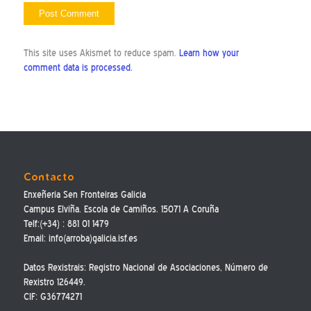
This site uses Akismet to reduce spam.
Learn how your
comment data is processed.
Contacto
Enxeñeria Sen Fronteiras Galicia
Campus Elviña. Escola de Camiños. 15071 A Coruña
Telf:(+34) : 881 01 1479
Email: info(arroba)galicia.isf.es
Datos Rexistrais: Registro Nacional de Asociaciones, Número de
Rexistro 126449.
CIF: G36774271