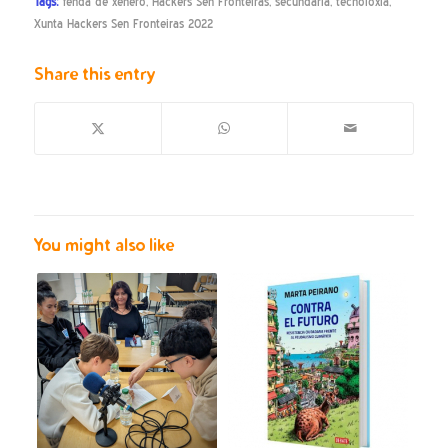
Tags:
fenda de xénero
,
Hackers Sen Fronteiras
,
secundaria
,
tecnoloxía
,
Xunta Hackers Sen Fronteiras 2022
Share this entry
You might also like