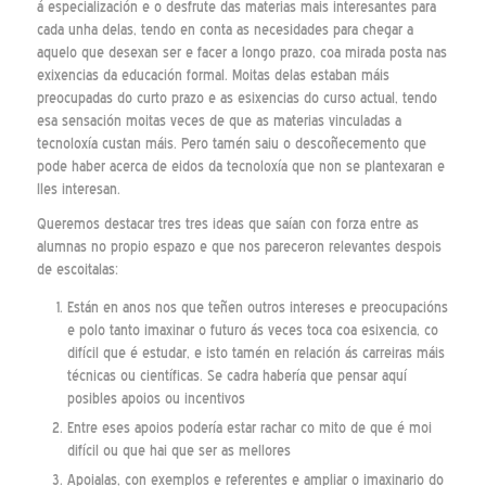
á especialización e o desfrute das materias mais interesantes para
cada unha delas, tendo en conta as necesidades para chegar a
aquelo que desexan ser e facer a longo prazo, coa mirada posta nas
exixencias da educación formal. Moitas delas estaban máis
preocupadas do curto prazo e as esixencias do curso actual, tendo
esa sensación moitas veces de que as materias vinculadas a
tecnoloxía custan máis. Pero tamén saiu o descoñecemento que
pode haber acerca de eidos da tecnoloxía que non se plantexaran e
lles interesan.
Queremos destacar tres tres ideas que saían con forza entre as
alumnas no propio espazo e que nos pareceron relevantes despois
de escoitalas:
Están en anos nos que teñen outros intereses e preocupacións
e polo tanto imaxinar o futuro ás veces toca coa esixencia, co
difícil que é estudar, e isto tamén en relación ás carreiras máis
técnicas ou científicas. Se cadra habería que pensar aquí
posibles apoios ou incentivos
Entre eses apoios podería estar rachar co mito de que é moi
difícil ou que hai que ser as mellores
Apoialas, con exemplos e referentes e ampliar o imaxinario do