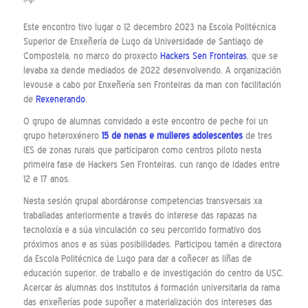
Este encontro tivo lugar o 12 decembro 2023 na Escola Politécnica
Superior de Enxeñería de Lugo da Universidade de Santiago de
Compostela, no marco do proxecto
Hackers Sen Fronteiras
, que se
levaba xa dende mediados de 2022 desenvolvendo. A organización
levouse a cabo por Enxeñería sen Fronteiras da man con facilitación
de
Rexenerando
.
O grupo de alumnas convidado a este encontro de peche foi un
grupo heteroxénero
15 de nenas e mulleres adolescentes
de tres
IES de zonas rurais que participaron como centros piloto nesta
primeira fase de Hackers Sen Fronteiras, cun rango de idades entre
12 e 17 anos.
Nesta sesión grupal abordáronse competencias transversais xa
traballadas anteriormente a través do interese das rapazas na
tecnoloxía e a súa vinculación co seu percorrido formativo dos
próximos anos e as súas posibilidades. Participou tamén a directora
da Escola Politécnica de Lugo para dar a coñecer as liñas de
educación superior, de traballo e de investigación do centro da USC.
Acercar ás alumnas dos institutos á formación universitaria da rama
das enxeñerías pode supoñer a materialización dos intereses das