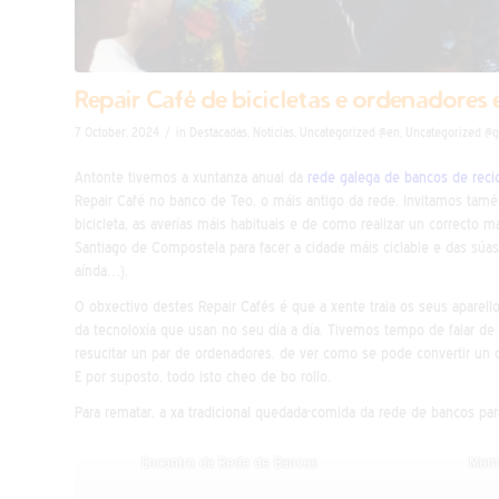
Repair Café de bicicletas e ordenadores 
/
7 October, 2024
in
Destacadas
,
Noticias
,
Uncategorized @en
,
Uncategorized @g
Antonte tivemos a xuntanza anual da
rede galega de bancos de recic
Repair Café no banco de Teo, o máis antigo da rede. Invitamos tam
bicicleta, as averías máis habituais e de como realizar un correcto 
Santiago de Compostela para facer a cidade máis ciclable e das súas
aínda…).
O obxectivo destes Repair Cafés é que a xente traia os seus apare
da tecnoloxía que usan no seu día a día. Tivemos tempo de falar de 
resucitar un par de ordenadores, de ver como se pode convertir un 
E por suposto, todo isto cheo de bo rollo.
Para rematar, a xa tradicional quedada-comida da rede de bancos pa
Encontro da Rede de Bancos
Mome