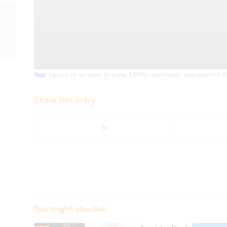
Encuentro Mulleres
Bravas en Honduras.
Crónica de Sandra
Tags:
bancos de reciclaxe
,
bicicleta
,
ESFPro
,
mobilidade
,
reapropiación
,
R
Share this entry
You might also like