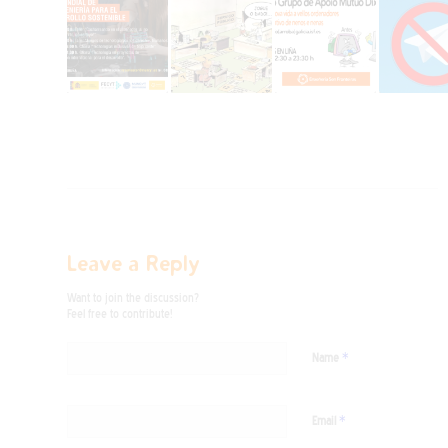
Leave a Reply
Want to join the discussion?
Feel free to contribute!
*
Name
*
Email