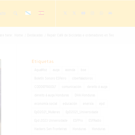
acto
are here:
Home
/
Destacadas
/
Repair Café de bicicletas e ordenadores en Teo
Etiquetas
AquaMoz
auga
axenda
boe
Boletín Sonoro ESFeiro
ciberfaladoiros
CODDEFFAGOLF
comunicación
dereito á auga
dereito á auga Honduras
DHA Honduras
economía social
educación
enerxía
epd
EpD2021_Mulleres
EpD2021_Universidade
Epd 2023 Universidade
ESFPro
ESFRadio
Hackers Sen Fronteiras
Honduras
Honduras