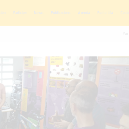
ción
Participa
Novas
Publicacións
Axenda
Punto Lila
Cont
You 