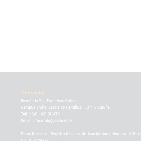
Contacto
Enxeñeria Sen Fronteiras Galicia
Campus Elviña. Escola de Camiños. 15071 A Coruña
Telf:(+34) : 881 01 1479
Email: info(arroba)galicia.isf.es
Datos Rexistrais: Registro Nacional de Asociaciones, Número de Rexi
CIF: G36774271