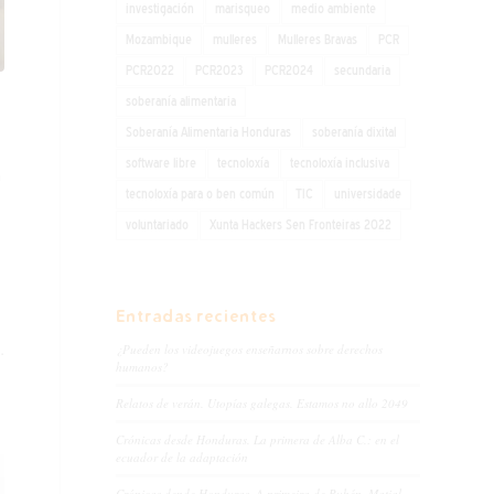
investigación
marisqueo
medio ambiente
Mozambique
mulleres
Mulleres Bravas
PCR
PCR2022
PCR2023
PCR2024
secundaria
soberanía alimentaria
Soberanía Alimentaria Honduras
soberanía dixital
software libre
tecnoloxía
tecnoloxía inclusiva
n
tecnoloxía para o ben común
TIC
universidade
voluntariado
Xunta Hackers Sen Fronteiras 2022
Entradas recientes
¿Pueden los videojuegos enseñarnos sobre derechos
…
humanos?
Relatos de verán. Utopías galegas. Estamos no allo 2049
Crónicas desde Honduras. La primera de Alba C.: en el
ecuador de la adaptación
Crónicas dende Honduras. A primeira de Rubén. Matial