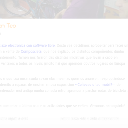
en Teo
l
laxe electrónica con software libre
. Desta vez decidimos aprobeitar para facer u
én á xente de
Composcleta
, que nos explicou os distintos compoñentes dunha
mantemento. Tamén nos falaron das distintas iniciativas que levan a cabo en
 vantaxes a todos os niveis (moito hai que aprender doutros lugares de Europa
llos e que coa nosa axuda sexan elas mesmas quen os arranxen, reapropiándose
dereito a reparar, de ensinar a nosa exposición
«Coñeces o teu móbil?»
, de
ordenador moi antigo nunha consola retro, aprender a parchar rodas de bicicleta
ra comentar o último ano e as actividades que se veñen. Vémonos na seguinte!
nto repair e café
Dando nova vida a vella computadora