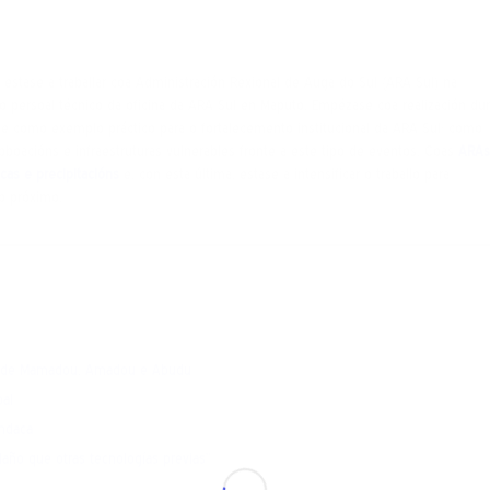
 estase a traballar coa Administración Rexional de Auga do Sul (ARA Sul) na
 co persoal técnico da oficina da ARA Sul en Maputo. Empézase coa realización du
de como exemplo práctico para o fortalecemento institucional da ARA Sul- como
oboacións e infraestruturas vulnerables fronte a este tipo de eventos. Coas
ARAs
ecas e precipitacións
e, con esta última, estase a intensificar o traballo para
o próximo.
enta de Mamadou, Amadou e Abudu
bal
ondaca
año que otras tecnologías previas”