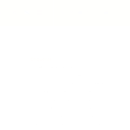
acto
You are here:
Home
/
Destacadas
/
Boletín Oficial ESFeiro: outubro 2024
Etiquetas
AquaMoz
auga
axenda
boe
Boletín Sonoro ESFeiro
ciberfaladoiros
CODDEFFAGOLF
comunicación
dereito á auga
dereito á auga Honduras
DHA Honduras
economía social
educación
enerxía
epd
EpD2021_Mulleres
EpD2021_Universidade
Epd 2023 Universidade
ESFPro
ESFRadio
Hackers Sen Fronteiras
Honduras
Honduras