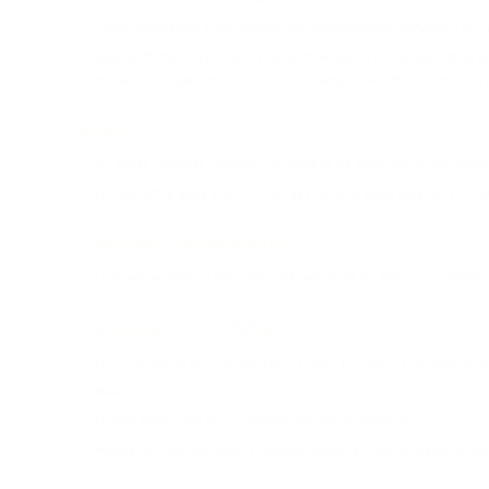
outubro
Julia Steinberger y los lobbies del negacionismo climático: “No h
Evgeny Morozov. El Estado y los actores públicos han adoptado la 
modernidad, pero es todo retórica: siempre se trató de crear un 
Auga
As zonas húmidas, eficaces na limpeza de antibióticos das augas
El nexo entre agua y economía: gestionar el agua para usos pro
Consumo responsable
La huella ecológica del cultivo del aguacate en Málaga y Granada:
Cooperación e ONGD
El problema de las grandes ONG: poder, privilegio y falta de ren
Beba Cooperación
El gran espejismo de la cooperación oficial española
Huracanes, inundaciones y sequías extremas “ponen patas arriba” 