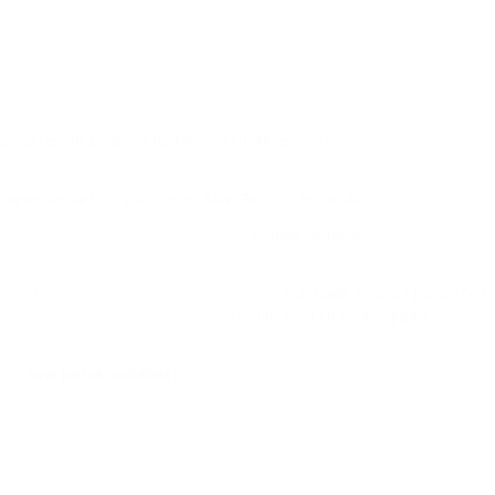
gunda Fase do programa Hackers Sen Fronteiras
, de tecnoloxía para o ben comú
e
reparación de bicis eléctricas no Taller Re-Ciclos na Coruña
.
nero da cooperación galega, así como na
xornada Facifestia
, para visibilizar o
a fixo un interesante artigo de reflexión sobre
mobilidade e espazo público pola
 no nos Salvará
, o noso Sergio fala de
comunicación en positivo para a
unha
nova persoa contratada
para apoiar os proxectos que realizamos en Galicia.
de participar no Programa de Voluntariado Internacional de Coñecemento doutras