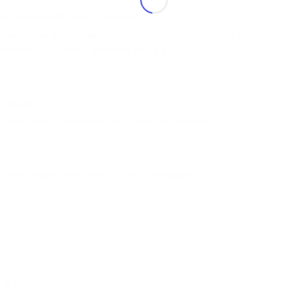
ay victoria posible en este contexto”
ideología de Silicon Valley sobre la tecnología como la última fase de la
mercado global, aunque disfrazado de red digital
 residuais
ductivos desde la perspectiva de los derechos humanos
 pozos ilegales, estrés hídrico y suelos degradados
ovación
la cooperación al desarrollo