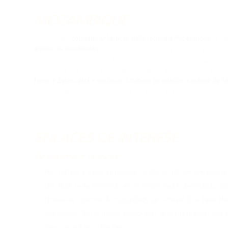
MOZAMBIQUE
En setembro
comezou unha nova visita técnica a Mozambique
na cal
análise de inundacións
. Para isto, estanse a dar os primeiros pasos
estudo de inundación nunha bacía piloto que poida servir -ademais 
base para a delimitación de zonas inundables e a identificación de p
Norte e Centro está a continuar o traballo en relación a análise de s
comezar a abordar o campo das inundación dun xeito práctico no an
ENLACES DE INTERESE
Activismo e persoas
Frío, soidade e ganas de traballar: os días ao sol que non qu
Elon Musk se ha convertido en un peligro para la democracia glo
Entrevistas a persoas da comunidade de software libre: Paola M
Ayona Datta: “En las manos equivocadas, la IA puede hacer más d
Charla e stand de ESF na
Tocar césped para tocar teta
Oshwdem 2024 – 12 de