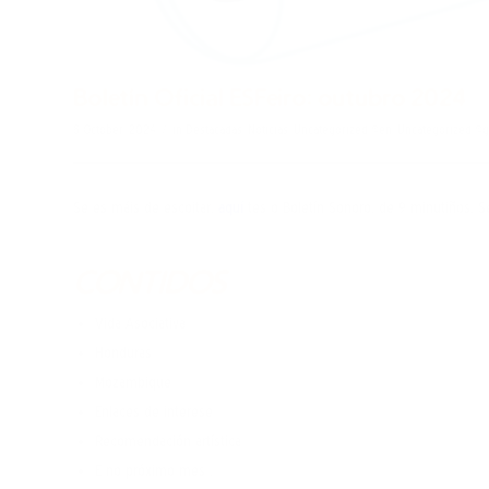
Boletín Oficial ESFeiro: outubro 2024
/
8 October, 2024
in
Destacadas
,
Noticias
,
Uncategorized @en
,
Uncategorized @g
Se es máis de escoitar,
aquí
tes o Boletín Sonoro, de 9 minutiños. S
CONTIDOS
Vida Asociativa
Honduras
Mozambique
Enlaces de interese
Recomendación artística
E no próximo mes …