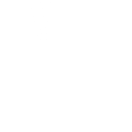
April 2018
(2)
March 2018
(4)
February 2018
(2)
September 2017
(1)
August 2017
(2)
June 2017
(3)
April 2017
(1)