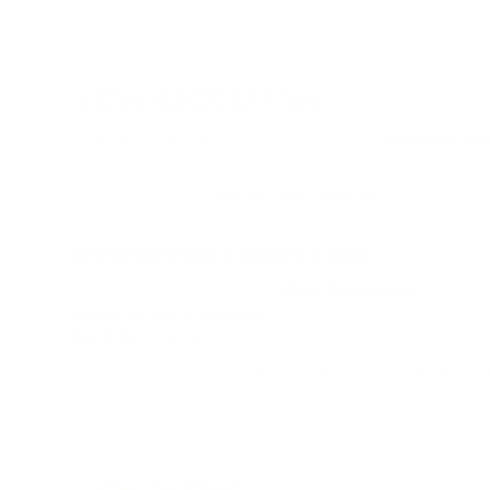
A ESFrase do mes
VIDA ASOCIATIVA
En Galicia, arrancamos o novo curso académico
presentando a se
no ensino secundario (e agora tamén na Formación Profesional!).
Na Domus, tivemos
outro dos nosos repair café
e un encontro d
Participouse nunha reunión de traballo cara unha estratexia de xé
potencial transformador da facilitación de grupos
.
Tivemos tempo tamén para os
artigos de divulgación
. A nosa Alb
Semana Europea da Mobilidade
. No blogue de El Salto
La Tecnología
transformación social
.
Comentar tamén que estivemos nun proceso para seleccionar a 
Será Martina, que era voluntaria e está recén chegada de Honduras 
Realidades.