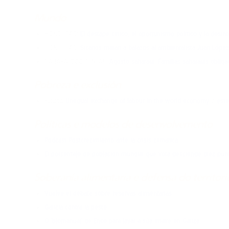
Mundo
HONDURAS:
El destape cínico, el oportunismo politico y la desin
HONDURAS:
Sicarios matan a balazos al ambientalista Juan López
SAHARA OCCIDENTAL:
Agosto saharaui: Familias saharauis obliga
Pobreza e exclusión
Estudo
Unequal exchange of labour in the world economy
e
este
Políticas e modelos de desenvolvemento
Podcast Postcrecimiento ante la crisis climática
El porcentaje de población mundial que vota desciende diez punt
Soberanía alimentaria e defensa do territori
Vuelve el debate sobre reservas alimentarias
Galicia contra la peste​
O ‘biomanual’ de Ence para lavar a súa imaxe en Galiza