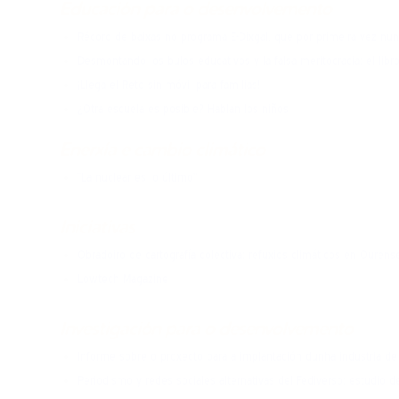
Educación para o desenvolvemento
Récord de baixas no programa E-Dixgal, que por primeira vez n
Desmontando los bulos educativos y la falsa meritocracia: el libro 
¡Llega el Reto sin móvil para familias!
¿Otra escuela es posible? Hablan los niños
Enerxía e cambio climático
“La nuclear es lo último”
Iniciativas
Obradoiro de cartografía colectiva: refuxios climáticos en Ourens
Lowtech Magazine
Investigación para o desenvolvemento
Informe sobre o proxecto para a implantación dunha industria de f
Periodismo y redes sociales alternativas del Fediverso: estudio d