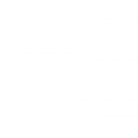
HONDURAS
En Honduras, no eixo de soberanía alimentaria, no programa de re
de seis grupos comunitarios organizados como caixas de aforro e cr
inverno de Guapinol. Tamén neste eixo de soberanía alimentaria, pe
alimentarios
.
No eixo de promoción do dereito humano á auga, no proxecto fi
𝗙𝗼𝗿𝘁𝗮𝗹𝗲𝗰𝗶𝗺𝗶𝗲𝗻𝘁𝗼 𝗱𝗲 𝗖𝗮𝗽𝗮𝗰𝗶𝗱𝗮𝗱𝗲𝘀 𝗲𝗻 𝗦𝗶𝘀𝘁𝗲𝗺𝗮𝘀 𝗱𝗲 𝗜𝗻𝗳𝗼
muralismo en centros educativos
para a sensibilización ambiental e
coordinación e colaboración, como a que a
Mancomunidade NASMAR 
Tamén houbo un evento que tiñamos moitísimas ganas de realizar
todas as mulleres que nos visitaron nalgún momento en Galicia den
participantes no programa de voluntariado internacional de coñeceme
crónica.
Martina ademais nos deixou
unha das súas crónicas máis reflexiv
segue Chevi, que a principios de mes nos deixou
outra das súas cró
Ademais, en setembro chegou a Honduras
Zaira, para participar
nos contou as súas primeiras impresións
.