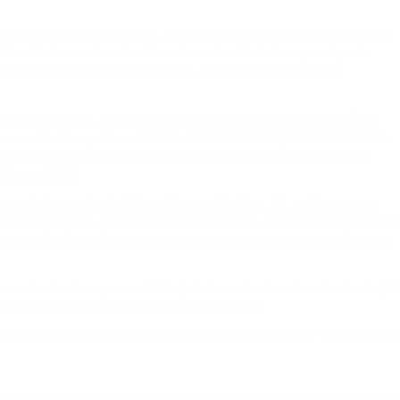
stauración de lagoas de inverno, houbo un
proceso formativo con 25 personas
édito
. Realizouse ademais o
3º monitoreo de calidade de auga
na lagoa de
ro no programa de agricultura resiliente, houbo un
taller de productos
nanciado pola AECID, houbo coa Mancomunidade NASMAR unha formación de
𝗿𝗺𝗮𝗰𝗶𝗼́𝗻 𝗚𝗲𝗼𝗴𝗿𝗮́𝗳𝗶𝗰𝗮
. Ademais, CODDEFFAGOLF organizou
obradoiros de
 de defensa da auga. Houbo tempo tamén para reunións institucionais para
tivo co SANAA.
, que foi o
encontro de Mulleres Bravas en Honduras
. Nel, participaron case
tro
deste programa
, que leva en marcha dende 2019. Sandra, axudada por Martina
nto doutras realidades (PCR), tiveron moito que ver para levalo adiante.
Aquí
a
as
, xusto antes de regresar a Galicia (onde temos tamén xa de volta a Sandra). Al
nicas
. En breve o teremos de volta en Galicia tamén!
 nun Voluntariado Técnico en Terreo
como apoio ao equipo de ESF en Honduras. X