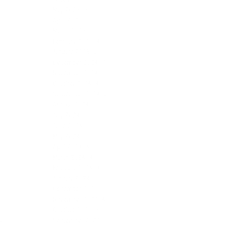
May 2025
(5)
April 2025
(5)
March 2025
(3)
February 2025
(4)
January 2025
(6)
December 2024
(7)
November 2024
(9)
October 2024
(4)
September 2024
(6)
August 2024
(5)
July 2024
(10)
,
June 2024
(3)
May 2024
(5)
April 2024
(4)
March 2024
(4)
í
February 2024
(4)
January 2024
(5)
December 2023
(3)
a
November 2023
(4)
October 2023
(5)
September 2023
(10)