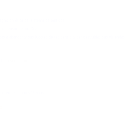
tegración ética del sistema de partidos
, defensor del río Guapinol
das a abandonar sus lugares de residencia al ser destruidas sus viviendas
 fío
resumíndoo
os en los últimos 15 años
o