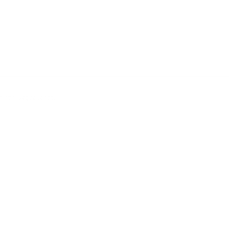
l
e non, segue lendo.