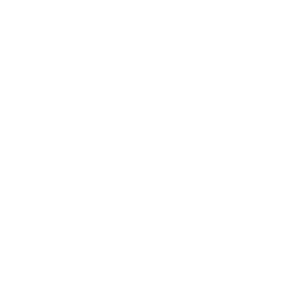
Crónicas PCR 2026. A primeira de Alba V. Primeiros 15
días en Honduras: aprendendo a mirar o mundo con
outros ollos
n
Archives
July 2026
(6)
June 2026
(5)
May 2026
(7)
April 2026
(4)
March 2026
(5)
February 2026
(4)
January 2026
(4)
December 2025
(8)
November 2025
(6)
October 2025
(3)
September 2025
(7)
August 2025
(6)
July 2025
(5)
June 2025
(9)