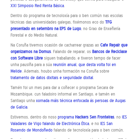
XXI Simposio Red Renta Básica
.
Dentro do programa de tecnoloxía para o ben común nas escolas
técnicas das universidades galegas, fixémonos eco do
TFG
presentado en setembro na EPS de Lugo
, no Grao de Enxeñería
Forestal e do Medio Natural.
Na Coruña tivemos ocasión de cacharrear grazas ao
Cafe Repair que
organizamos na Domus
. Falando de reparar, os
B
ancos de Reciclaxe
con Software Libre
siguen traballando, e tiveron tempo de facer
unha pausiña para a súa
reunión anual, que desta volta foi en
Melide
. Ademais, houbo unha formación na Coruña sobre
tratamento de datos dixitais e seguridade dixital
.
Tamén foi un mes para dar a coñecer o programa Secara de
Mozambique, cun faladoiro informal en Santiago, e tamén en
Santiago unha
xornada máis técnica enfocada ás persoas de Augas
de Galicia
.
Estivemos, dentro do noso
programa
Hackers Sen Fronteiras
, no
IES
Valadares de Vigo falando de Electrónica Ética
, e no
IES San
Rosendo de Mondoñedo
falando de tecnoloxía para o ben común.