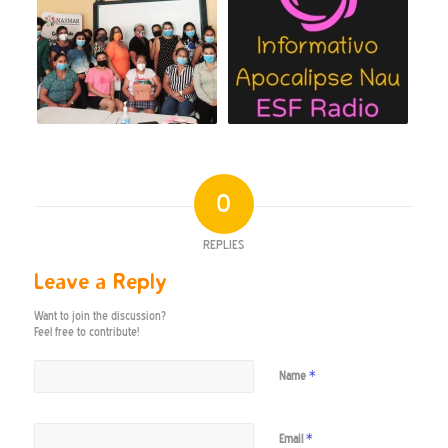
0
REPLIES
Leave a Reply
Want to join the discussion?
Feel free to contribute!
*
Name
*
Email