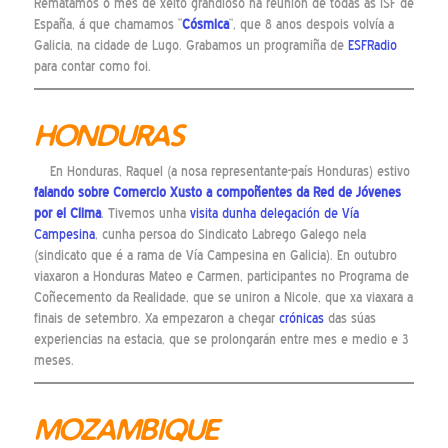
Rematamos o mes de xeito grandioso na reunión de todas as ISF de
España, á que chamamos “
Cósmica
“, que 8 anos despois volvía a
Galicia, na cidade de Lugo. Grabamos un programiña de
ESFRadio
para contar como foi.
HONDURAS
En Honduras, Raquel (a nosa representante-país Honduras) estivo
falando sobre Comercio Xusto a compoñentes da Red de Jóvenes
por el Clima
. Tivemos unha
visita dunha delegación de Vía
Campesina
, cunha persoa do Sindicato Labrego Galego nela
(sindicato que é a rama de Vía Campesina en Galicia). En outubro
viaxaron a Honduras Mateo e Carmen, participantes no Programa de
Coñecemento da Realidade, que se uniron a Nicole, que xa viaxara a
finais de setembro. Xa empezaron a chegar
crónicas
das súas
experiencias na estacia, que se prolongarán entre mes e medio e 3
meses.
MOZAMBIQUE