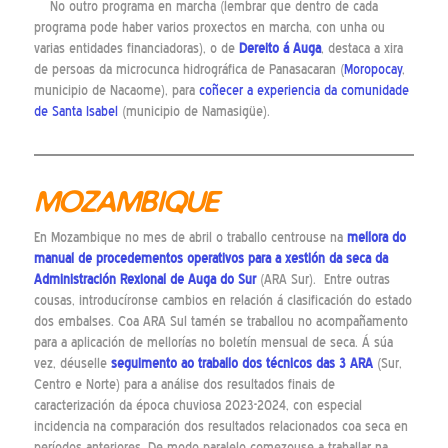
No outro programa en marcha (lembrar que dentro de cada
programa pode haber varios proxectos en marcha, con unha ou
varias entidades financiadoras), o de
Dereito á Auga
, destaca a xira
de persoas da microcunca hidrográfica de Panasacaran (
Moropocay
,
municipio de Nacaome), para
coñecer a experiencia da comunidade
de Santa Isabel
(municipio de Namasigüe).
MOZAMBIQUE
En Mozambique no mes de abril o traballo centrouse na
mellora do
manual de procedementos operativos para a xestión da seca da
Administración Rexional de Auga do Sur
(ARA Sur). Entre outras
cousas, introducíronse cambios en relación á clasificación do estado
dos embalses. Coa ARA Sul tamén se traballou no acompañamento
para a aplicación de mellorías no boletín mensual de seca. Á súa
vez, déuselle
seguimento ao traballo dos técnicos das 3 ARA
(Sur,
Centro e Norte) para a análise dos resultados finais de
caracterización da época chuviosa 2023-2024, con especial
incidencia na comparación dos resultados relacionados coa seca en
períodos anteriores. De modo paralelo comezouse a traballar na