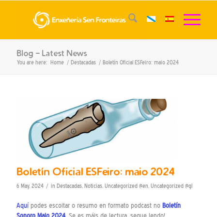
Blog - Latest News
You are here:
Home
/
Destacadas
/
Boletín Oficial ESFeiro: maio 2024
Boletín Oficial ESFeiro: maio 2024
/
6 May, 2024
in
Destacadas
,
Noticias
,
Uncategorized @en
,
Uncategorized @gl
Aquí
podes escoitar o resumo en formato podcast no
Boletín
Sonoro Maio 2024
. Se es máis de lectura, segue lendo!