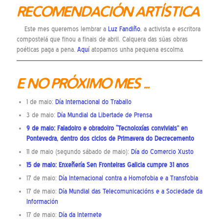
RECOMENDACIÓN ARTÍSTICA
Este mes queremos lembrar a
Luz Fandiño
, a activista e escritora
compostelá que finou a finais de abril. Calquera das súas obras
poéticas paga a pena.
Aquí
atopamos unha pequena escolma.
E NO PRÓXIMO MES …
1 de maio:
Día Internacional do Traballo
3 de maio:
Día Mundial da Libertade de Prensa
9 de maio: Faladoiro e obradoiro
“Tecnoloxías conviviais” en
Pontevedra
, dentro dos ciclos de
Primavera do Decrecemento
11 de maio (segundo sábado de maio):
Día do Comercio Xusto
15 de maio: Enxeñería Sen Fronteiras Galicia cumpre 31 anos
17 de maio:
Día Internacional contra a Homofobia e a Transfobia
17 de maio:
Día Mundial das Telecomunicacións e a Sociedade da
Información
17 de maio:
Día da Internete