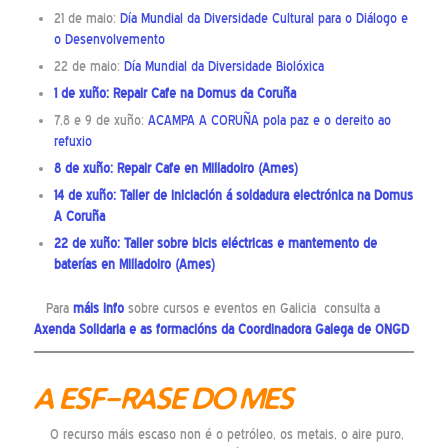
21 de maio:
Día Mundial da Diversidade Cultural para o Diálogo e
o Desenvolvemento
22 de maio:
Día Mundial da Diversidade Biolóxica
1 de xuño:
Repair Cafe na Domus da Coruña
7,8 e 9 de xuño:
ACAMPA A CORUÑA pola paz e o dereito ao
refuxio
8 de xuño:
Repair Cafe en Milladoiro
(Ames)
14 de xuño:
Taller de iniciación á soldadura electrónica na Domus
A Coruña
22 de xuño:
Taller sobre bicis eléctricas e mantemento de
baterías en Milladoiro (Ames)
Para
máis info
sobre cursos e eventos en Galicia consulta a
Axenda Solidaria
e as
formacións
da Coordinadora Galega de ONGD
A ESF-RASE DO MES
O recurso máis escaso non é o petróleo, os metais, o aire puro,