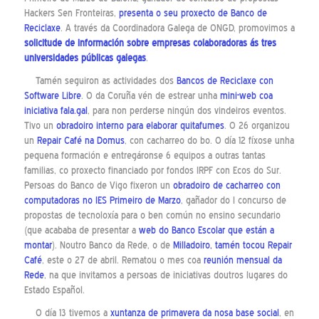
Hackers Sen Fronteiras,
presenta o seu proxecto de Banco de
Reciclaxe
. A través da Coordinadora Galega de ONGD, promovimos a
solicitude de información sobre empresas colaboradoras ás tres
universidades públicas galegas
.
Tamén seguiron as actividades dos
Bancos de Reciclaxe con
Software Libre
. O da Coruña vén de estrear unha
mini-web coa
iniciativa fala.gal
, para non perderse ningún dos vindeiros eventos.
Tivo un
obradoiro interno para elaborar quitafumes
. O 26 organizou
un
Repair Café na Domus
, con cacharreo do bo. O día 12 fíxose unha
pequena formación e entregáronse 6 equipos a outras tantas
familias, co proxecto financiado por fondos IRPF con Ecos do Sur.
Persoas do Banco de Vigo fixeron un
obradoiro de cacharreo con
computadoras no IES Primeiro de Marzo
, gañador do I concurso de
propostas de tecnoloxía para o ben común no ensino secundario
(que acababa de presentar a
web do Banco Escolar que están a
montar
). Noutro Banco da Rede, o de
Milladoiro, tamén tocou Repair
Café
, este o 27 de abril. Rematou o mes coa
reunión mensual da
Rede
, na que invitamos a persoas de iniciativas doutros lugares do
Estado Español.
O día 13 tivemos a
xuntanza de primavera da nosa base social
, en