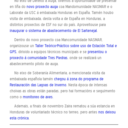
No eixo de Dereito á Auga, tivemos a oportunidade de presentar
en liña do
novo proxecto auga
coa Mandomunidade NASMAR e o
Laborate da USC á embaixada Honduras en España. Tamén houbo
visita de embaixada, desta volta a de España en Honduras, a
distintos proxectos de ESF no sur do país. Aproveitouse para
inaugurar o sistema de abastecemento de El Sartenejal
.
Dentro do novo proxecto coa Mancomunidade NASMAR,
organizouse un
Taller Teórico-Práctico sobre uso de Estación Total e
GPS
, dirixido a equipos técnicos municipais e se
presentou o
proxecto á comunidade Tres Piedras
, onde se realizará un
abastecemento piloto de auga.
No eixo de Soberanía Alimentaria, a mencionada visita da
embaixada española tamén
chegou á zona do programa de
Restauración das Lagoas de Inverno
. Nesta época de intensas
choivas as obras están paradas, pero hai formacións e seguimento
como o
monitoreo de aves
.
Ademais, a finais de novembro Zaira rematou a súa estancia en
Honduras de voluntariado técnico no terreo, pero antes
nos deixou
esta crónica
.