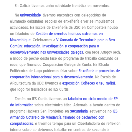
En Galicia tivemos unha actividade frenética en novembro.
Na
universidade
, tivemos encontros con delegacións de
alumnado dalgunhas escolas de enxeñería a ver se impulsamos
actividades. Na Escola de Enxeñería da USC en Compostela houbo
un faladoiro de
Xestión de eventos hídricos extremos en
Mozambique
. Celebramos a
V Xornada de Tecnoloxía para o Ben
Común: educación, investigación e cooperación para o
desenvolvemento nas universidades galegas
, coa rede Artigo9Tech,
a modo de peche desta fase do programa de traballo conxunto da
rede, que financiou Cooperación Galega da Xunta. Na EScola
Politécnica de Lugo puidemos falar sobre
Enxeñería e proxectos de
cooperación internacional para o desenvolvemento
. Na Escola de
ARquitectura da UDC tivemos a
exposición Coñeces o teu móbil
,
que logo foi trasladada ao IES Curtis.
Tamén no IES Curtis tivemos un
faladoiro no ciclo medio de FP
de informática
sobre electrónica ética. Ademais, e tamén dentro do
programa Hackers Sen Fronteiras en
secundaria
, estivemos no
IES
Armando Cotarelo de Vilagarcía, falando de cacharreo con
computadoras
, e tivemos tempo para un Ciberfaladoiro de reflexión
interna sobre se debemos traballar en centros de secundaria