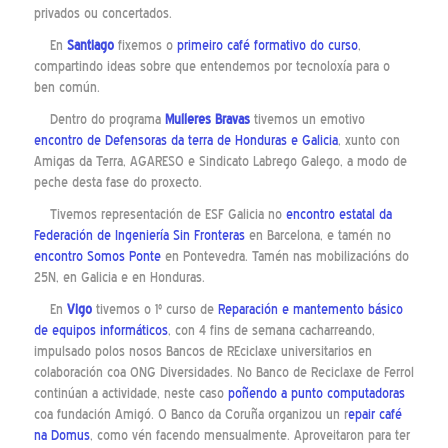
privados ou concertados.
En
Santiago
fixemos o
primeiro café formativo do curso
,
compartindo ideas sobre que entendemos por tecnoloxía para o
ben común.
Dentro do programa
Mulleres Bravas
tivemos un emotivo
encontro de Defensoras da terra de Honduras e Galicia
, xunto con
Amigas da Terra, AGARESO e Sindicato Labrego Galego, a modo de
peche desta fase do proxecto.
Tivemos representación de ESF Galicia no
encontro estatal da
Federación de Ingeniería Sin Fronteras
en Barcelona, e tamén no
encontro Somos Ponte
en Pontevedra. Tamén nas mobilizacións do
25N, en Galicia e en Honduras.
En
Vigo
tivemos o 1º curso de
Reparación e mantemento básico
de equipos informáticos
, con 4 fins de semana cacharreando,
impulsado polos nosos Bancos de REciclaxe universitarios en
colaboración coa ONG Diversidades. No Banco de Reciclaxe de Ferrol
continúan a actividade, neste caso
poñendo a punto computadoras
coa fundación Amigó. O Banco da Coruña organizou un r
epair café
na Domus
, como vén facendo mensualmente. Aproveitaron para ter